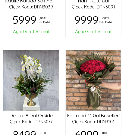
Harfli Kutu Gül
Kadife Kutuda 30 İthal Gül
Çiçek Kodu: DRN3039
Çiçek Kodu: DRN3091
5999
9999
,00TL
,00TL
Kdv Dahil
Kdv Dahil
Aynı Gün Teslimat
Aynı Gün Teslimat
Deluxe 8 Dal Orkide
En Trend 41 Gül Buketleri
Çiçek Kodu: DRN3077
Çiçek Kodu: DRN3101
8499
6999
,00TL
,00TL