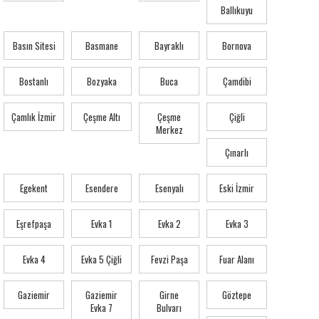
Ballıkuyu
Basın Sitesi
Basmane
Bayraklı
Bornova
Bostanlı
Bozyaka
Buca
Çamdibi
Çamlık İzmir
Çeşme Altı
Çeşme
Çiğli
Merkez
Çınarlı
Egekent
Esendere
Esenyalı
Eski İzmir
Eşrefpaşa
Evka 1
Evka 2
Evka 3
Evka 4
Evka 5 Çiğli
Fevzi Paşa
Fuar Alanı
Gaziemir
Gaziemir
Girne
Göztepe
Evka 7
Bulvarı