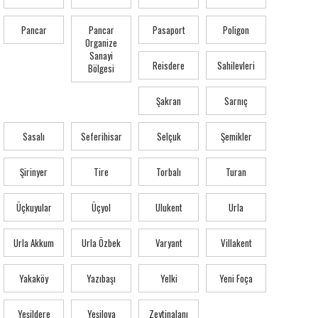
Pancar
Pancar
Pasaport
Poligon
Organize
Sanayi
Reisdere
Sahilevleri
Bölgesi
Şakran
Sarnıç
Sasalı
Seferihisar
Selçuk
Şemikler
Şirinyer
Tire
Torbalı
Turan
Üçkuyular
Üçyol
Ulukent
Urla
Urla Akkum
Urla Özbek
Varyant
Villakent
Yakaköy
Yazıbaşı
Yelki
Yeni Foça
Yeşildere
Yeşilova
Zeytinalanı