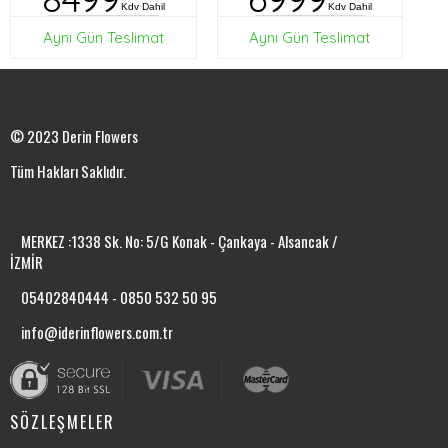
Kdv Dahil
Kdv Dahil
Aynı Gün Teslimat
Aynı Gün Teslimat
© 2023 Derin Flowers
Tüm Hakları Saklıdır.
MERKEZ :1338 Sk. No: 5/G Konak - Çankaya - Alsancak /
İZMİR
05402840444 - 0850 532 50 95
info@iderinflowers.com.tr
SÖZLEŞMELER