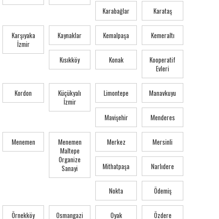
Karabağlar
Karataş
Karşıyaka
Kaynaklar
Kemalpaşa
Kemeraltı
İzmir
Kısıkköy
Konak
Kooperatif
Evleri
Kordon
Küçükyalı
Limontepe
Manavkuyu
İzmir
Mavişehir
Menderes
Menemen
Menemen
Merkez
Mersinli
Maltepe
Organize
Mithatpaşa
Narlıdere
Sanayi
Nokta
Ödemiş
Örnekköy
Osmangazi
Oyak
Özdere