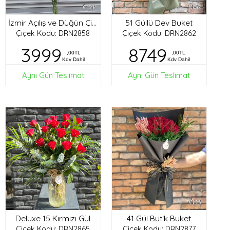
51 Güllü Dev Buket
İzmir Açılış ve Düğün Çiçekleri
Çiçek Kodu: DRN2858
Çiçek Kodu: DRN2862
3999
8749
,00TL
,00TL
Kdv Dahil
Kdv Dahil
Aynı Gün Teslimat
Aynı Gün Teslimat
Deluxe 15 Kırmızı Gül
41 Gül Butik Buket
Çiçek Kodu: DRN2865
Çiçek Kodu: DRN2877