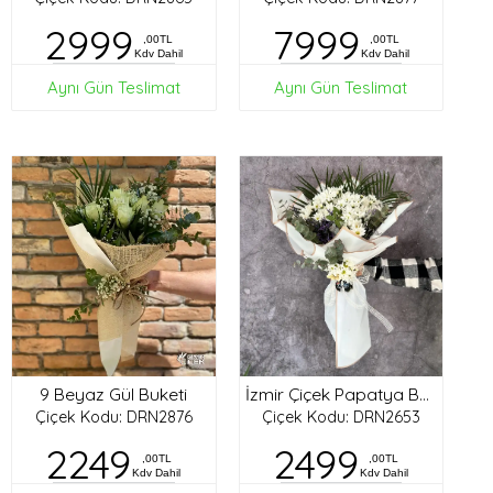
2999
7999
,00TL
,00TL
Kdv Dahil
Kdv Dahil
Aynı Gün Teslimat
Aynı Gün Teslimat
9 Beyaz Gül Buketi
İzmir Çiçek Papatya Buketi
Çiçek Kodu: DRN2876
Çiçek Kodu: DRN2653
2249
2499
,00TL
,00TL
Kdv Dahil
Kdv Dahil