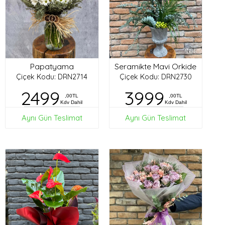
Papatyama
Seramikte Mavi Orkide
Çiçek Kodu: DRN2714
Çiçek Kodu: DRN2730
2499
3999
,00TL
,00TL
Kdv Dahil
Kdv Dahil
Aynı Gün Teslimat
Aynı Gün Teslimat