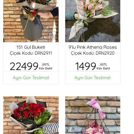
151 Gül Buketi
9'lu Pink Athena Roses
Çiçek Kodu: DRN2911
Çiçek Kodu: DRN2920
22499
1499
,00TL
,00TL
Kdv Dahil
Kdv Dahil
Aynı Gün Teslimat
Aynı Gün Teslimat