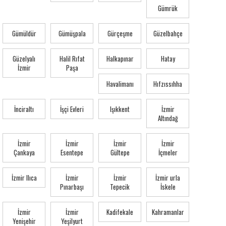
Gümrük
Gümüldür
Gümüşpala
Gürçeşme
Güzelbahçe
Güzelyalı
Halil Rıfat
Halkapınar
Hatay
İzmir
Paşa
Havalimanı
Hıfzıssıhha
İnciraltı
İşçi Evleri
Işıkkent
İzmir
Altındağ
İzmir
İzmir
İzmir
İzmir
Çankaya
Esentepe
Gültepe
İçmeler
İzmir Ilıca
İzmir
İzmir
İzmir urla
Pınarbaşı
Tepecik
İskele
İzmir
İzmir
Kadifekale
Kahramanlar
Yenişehir
Yeşilyurt