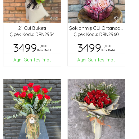
21 Gül Buketi
Şoklanmış Gül Ortanca Tasarım
Çiçek Kodu: DRN2934
Çiçek Kodu: DRN2960
3499
3499
,00TL
,00TL
Kdv Dahil
Kdv Dahil
Aynı Gün Teslimat
Aynı Gün Teslimat