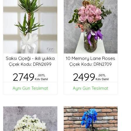
Saksı Çiçeği - ikili yukka
10 Memory Lane Roses
Çiçek Kodu: DRN2699
Çiçek Kodu: DRN2709
2749
2499
,00TL
,00TL
Kdv Dahil
Kdv Dahil
Aynı Gün Teslimat
Aynı Gün Teslimat