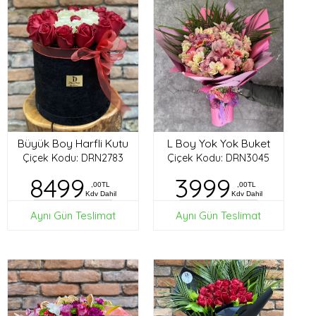
Büyük Boy Harfli Kutu
L Boy Yok Yok Buket
Çiçek Kodu: DRN2783
Çiçek Kodu: DRN3045
8499
3999
,00TL
,00TL
Kdv Dahil
Kdv Dahil
Aynı Gün Teslimat
Aynı Gün Teslimat