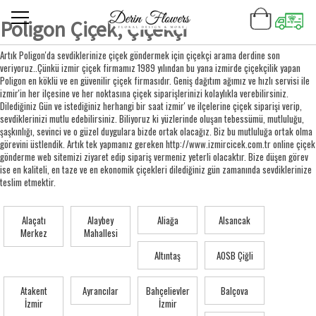
Poligon Çiçek, Çiçekçi
Artık Poligon'da sevdiklerinize çiçek göndermek için çiçekçi arama derdine son
veriyoruz..Çünkü izmir çiçek firmamız 1989 yılından bu yana izmirde çiçekçilik yapan
Poligon en köklü ve en güvenilir çiçek firmasıdır. Geniş dağıtım ağımız ve hızlı servisi ile
izmir'in her ilçesine ve her noktasına çiçek siparişlerinizi kolaylıkla verebilirsiniz.
Dilediğiniz Gün ve istediğiniz herhangi bir saat izmir' ve ilçelerine çiçek siparişi verip,
sevdiklerinizi mutlu edebilirsiniz. Biliyoruz ki yüzlerinde oluşan tebessümü, mutluluğu,
şaşkınlığı, sevinci ve o güzel duygulara bizde ortak olacağız. Biz bu mutluluğa ortak olma
görevini üstlendik. Artık tek yapmanız gereken http://www.izmircicek.com.tr online çiçek
gönderme web sitemizi ziyaret edip sipariş vermeniz yeterli olacaktır. Bize düşen görev
ise en kaliteli, en taze ve en ekonomik çiçekleri dilediğiniz gün zamanında sevdiklerinize
teslim etmektir.
Alaçatı
Alaybey
Aliağa
Alsancak
Merkez
Mahallesi
Altıntaş
AOSB Çiğli
Atakent
Ayrancılar
Bahçelievler
Balçova
İzmir
İzmir