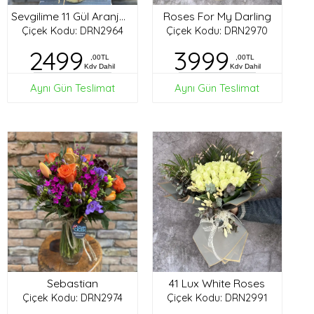
Roses For My Darling
Sevgilime 11 Gül Aranjman
Çiçek Kodu: DRN2964
Çiçek Kodu: DRN2970
2499
3999
,00TL
,00TL
Kdv Dahil
Kdv Dahil
Aynı Gün Teslimat
Aynı Gün Teslimat
Sebastian
41 Lux White Roses
Çiçek Kodu: DRN2974
Çiçek Kodu: DRN2991