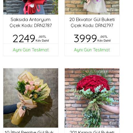
Saksıda Antoryum
20 Ekvator Gül Buketi
Çiçek Kodu: DRN2787
Çiçek Kodu: DRN2797
2249
3999
,00TL
,00TL
Kdv Dahil
Kdv Dahil
Aynı Gün Teslimat
Aynı Gün Teslimat
201 Kırmızı Gül Buketi
10 İthal Pembe Gül Buketi