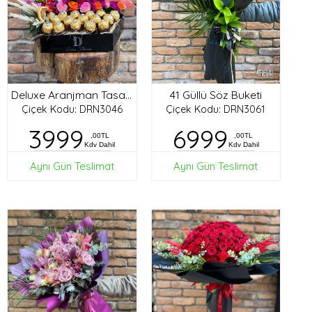
41 Güllü Söz Buketi
Deluxe Aranjman Tasarım
Çiçek Kodu: DRN3046
Çiçek Kodu: DRN3061
3999
6999
,00TL
,00TL
Kdv Dahil
Kdv Dahil
Aynı Gün Teslimat
Aynı Gün Teslimat