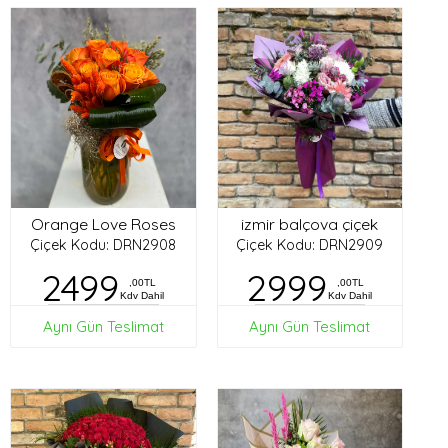
Orange Love Roses
izmir balçova çiçek
Çiçek Kodu: DRN2908
Çiçek Kodu: DRN2909
2499
2999
,00TL
,00TL
Kdv Dahil
Kdv Dahil
Aynı Gün Teslimat
Aynı Gün Teslimat