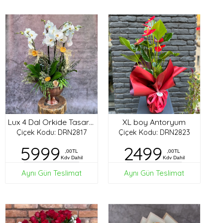
XL boy Antoryum
Lux 4 Dal Orkide Tasarım
Çiçek Kodu: DRN2817
Çiçek Kodu: DRN2823
5999
2499
,00TL
,00TL
Kdv Dahil
Kdv Dahil
Aynı Gün Teslimat
Aynı Gün Teslimat