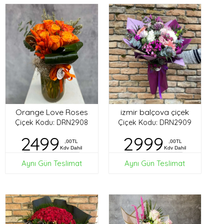
Orange Love Roses
izmir balçova çiçek
Çiçek Kodu: DRN2908
Çiçek Kodu: DRN2909
2499
2999
,00TL
,00TL
Kdv Dahil
Kdv Dahil
Aynı Gün Teslimat
Aynı Gün Teslimat