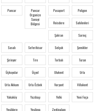
Pancar
Pancar
Pasaport
Poligon
Organize
Sanayi
Reisdere
Sahilevleri
Bölgesi
Şakran
Sarnıç
Sasalı
Seferihisar
Selçuk
Şemikler
Şirinyer
Tire
Torbalı
Turan
Üçkuyular
Üçyol
Ulukent
Urla
Urla Akkum
Urla Özbek
Varyant
Villakent
Yakaköy
Yazıbaşı
Yelki
Yeni Foça
Yeşildere
Yeşilova
Zeytinalanı