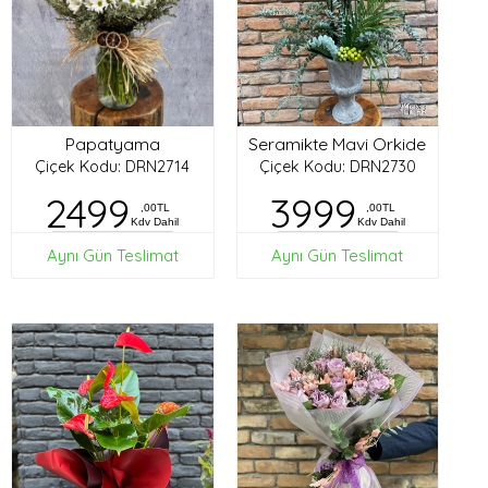
Papatyama
Seramikte Mavi Orkide
Çiçek Kodu: DRN2714
Çiçek Kodu: DRN2730
2499
3999
,00TL
,00TL
Kdv Dahil
Kdv Dahil
Aynı Gün Teslimat
Aynı Gün Teslimat