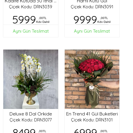
Harfli Kutu Gül
Kadife Kutuda 30 İthal Gül
Çiçek Kodu: DRN3039
Çiçek Kodu: DRN3091
5999
9999
,00TL
,00TL
Kdv Dahil
Kdv Dahil
Aynı Gün Teslimat
Aynı Gün Teslimat
Deluxe 8 Dal Orkide
En Trend 41 Gül Buketleri
Çiçek Kodu: DRN3077
Çiçek Kodu: DRN3101
8499
6999
,00TL
,00TL