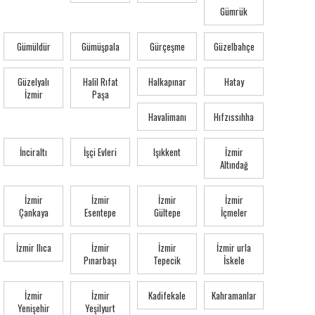
Gümrük
Gümüldür
Gümüşpala
Gürçeşme
Güzelbahçe
Güzelyalı
Halil Rıfat
Halkapınar
Hatay
İzmir
Paşa
Havalimanı
Hıfzıssıhha
İnciraltı
İşçi Evleri
Işıkkent
İzmir
Altındağ
İzmir
İzmir
İzmir
İzmir
Çankaya
Esentepe
Gültepe
İçmeler
İzmir Ilıca
İzmir
İzmir
İzmir urla
Pınarbaşı
Tepecik
İskele
İzmir
İzmir
Kadifekale
Kahramanlar
Yenişehir
Yeşilyurt