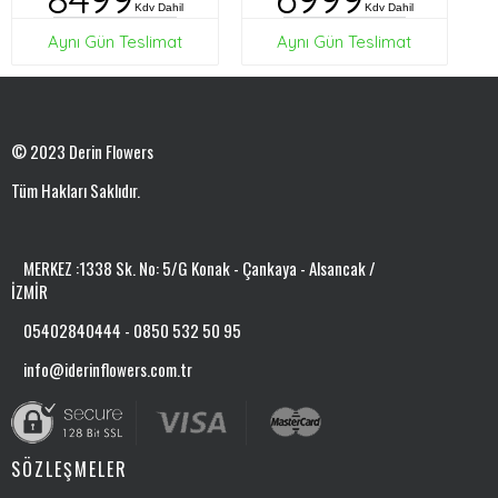
Kdv Dahil
Kdv Dahil
Aynı Gün Teslimat
Aynı Gün Teslimat
© 2023 Derin Flowers
Tüm Hakları Saklıdır.
MERKEZ :1338 Sk. No: 5/G Konak - Çankaya - Alsancak /
İZMİR
05402840444 - 0850 532 50 95
info@iderinflowers.com.tr
SÖZLEŞMELER