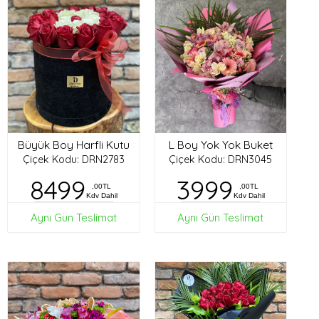
Büyük Boy Harfli Kutu
L Boy Yok Yok Buket
Çiçek Kodu: DRN2783
Çiçek Kodu: DRN3045
8499
3999
,00TL
,00TL
Kdv Dahil
Kdv Dahil
Aynı Gün Teslimat
Aynı Gün Teslimat