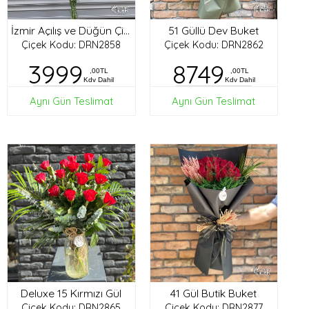
51 Güllü Dev Buket
İzmir Açılış ve Düğün Çiçekleri
Çiçek Kodu: DRN2858
Çiçek Kodu: DRN2862
3999
8749
,00TL
,00TL
Kdv Dahil
Kdv Dahil
Aynı Gün Teslimat
Aynı Gün Teslimat
Deluxe 15 Kırmızı Gül
41 Gül Butik Buket
Çiçek Kodu: DRN2865
Çiçek Kodu: DRN2877