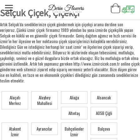
Selçuk Çiçek, Çiçekçi
Artık Selçuk'da sevdiklerinize çiçek göndermek için çiçekçi arama derdine son
veriyoruz..Çünkü izmir çiçek firmamız 1989 yılından bu yana izmirde çiçekçilik yapan
Selçuk en köklü ve en güvenilir çiçek firmasıdır. Geniş dağıtım ağımız ve hızlı servisi ile
izmir'in her ilçesine ve her noktasına çiçek siparişlerinizi kolaylıkla verebilirsiniz.
Dilediğiniz Gün ve istediğiniz herhangi bir saat izmir' ve ilçelerine çiçek siparişi verip,
sevdiklerinizi mutlu edebilirsiniz. Biliyoruz ki yüzlerinde oluşan tebessümü, mutluluğu,
şaşkınlığı, sevinci ve o güzel duygulara bizde ortak olacağız. Biz bu mutluluğa ortak olma
görevini üstlendik. Artık tek yapmanız gereken http://www.izmircicek.com.tr online çiçek
gönderme web sitemizi ziyaret edip sipariş vermeniz yeterli olacaktır. Bize düşen görev
ise en kaliteli, en taze ve en ekonomik çiçekleri dilediğiniz gün zamanında sevdiklerinize
teslim etmektir.
Alaçatı
Alaybey
Aliağa
Alsancak
Merkez
Mahallesi
Altıntaş
AOSB Çiğli
Atakent
Ayrancılar
Bahçelievler
Balçova
İzmir
İzmir