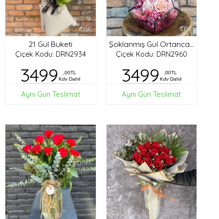
21 Gül Buketi
Şoklanmış Gül Ortanca Tasarım
Çiçek Kodu: DRN2934
Çiçek Kodu: DRN2960
3499
3499
,00TL
,00TL
Kdv Dahil
Kdv Dahil
Aynı Gün Teslimat
Aynı Gün Teslimat