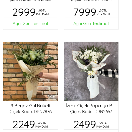
2999
7999
,00TL
,00TL
Kdv Dahil
Kdv Dahil
Aynı Gün Teslimat
Aynı Gün Teslimat
9 Beyaz Gül Buketi
İzmir Çiçek Papatya Buketi
Çiçek Kodu: DRN2876
Çiçek Kodu: DRN2653
2249
2499
,00TL
,00TL
Kdv Dahil
Kdv Dahil