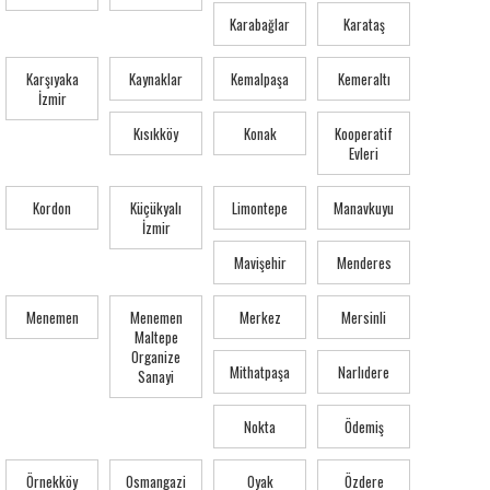
Karabağlar
Karataş
Karşıyaka
Kaynaklar
Kemalpaşa
Kemeraltı
İzmir
Kısıkköy
Konak
Kooperatif
Evleri
Kordon
Küçükyalı
Limontepe
Manavkuyu
İzmir
Mavişehir
Menderes
Menemen
Menemen
Merkez
Mersinli
Maltepe
Organize
Mithatpaşa
Narlıdere
Sanayi
Nokta
Ödemiş
Örnekköy
Osmangazi
Oyak
Özdere