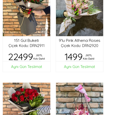
151 Gül Buketi
9'lu Pink Athena Roses
Çiçek Kodu: DRN2911
Çiçek Kodu: DRN2920
22499
1499
,00TL
,00TL
Kdv Dahil
Kdv Dahil
Aynı Gün Teslimat
Aynı Gün Teslimat