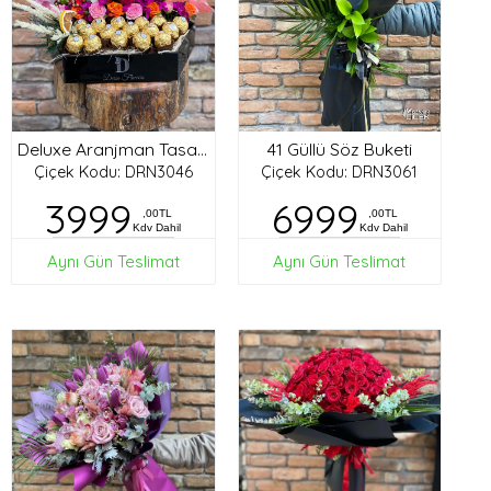
41 Güllü Söz Buketi
Deluxe Aranjman Tasarım
Çiçek Kodu: DRN3046
Çiçek Kodu: DRN3061
3999
6999
,00TL
,00TL
Kdv Dahil
Kdv Dahil
Aynı Gün Teslimat
Aynı Gün Teslimat