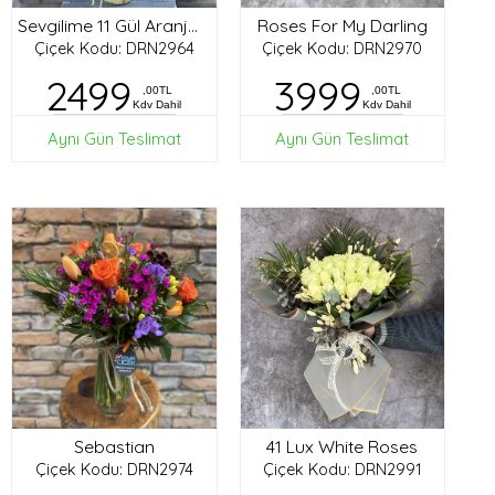
Roses For My Darling
Sevgilime 11 Gül Aranjman
Çiçek Kodu: DRN2964
Çiçek Kodu: DRN2970
2499
3999
,00TL
,00TL
Kdv Dahil
Kdv Dahil
Aynı Gün Teslimat
Aynı Gün Teslimat
Sebastian
41 Lux White Roses
Çiçek Kodu: DRN2974
Çiçek Kodu: DRN2991