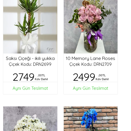
Saksı Çiçeği - ikili yukka
10 Memory Lane Roses
Çiçek Kodu: DRN2699
Çiçek Kodu: DRN2709
2749
2499
,00TL
,00TL
Kdv Dahil
Kdv Dahil
Aynı Gün Teslimat
Aynı Gün Teslimat