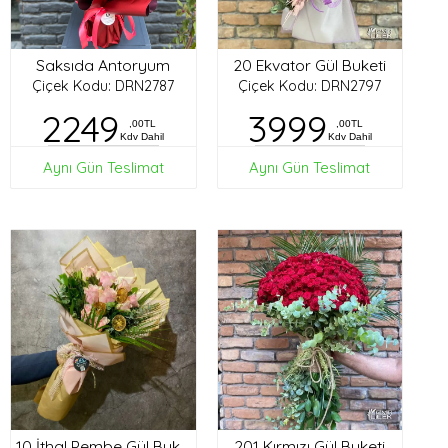
Saksıda Antoryum
20 Ekvator Gül Buketi
Çiçek Kodu: DRN2787
Çiçek Kodu: DRN2797
2249
3999
,00TL
,00TL
Kdv Dahil
Kdv Dahil
Aynı Gün Teslimat
Aynı Gün Teslimat
201 Kırmızı Gül Buketi
10 İthal Pembe Gül Buketi