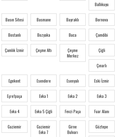
Ballıkuyu
Basın Sitesi
Basmane
Bayraklı
Bornova
Bostanlı
Bozyaka
Buca
Çamdibi
Çamlık İzmir
Çeşme Altı
Çeşme
Çiğli
Merkez
Çınarlı
Egekent
Esendere
Esenyalı
Eski İzmir
Eşrefpaşa
Evka 1
Evka 2
Evka 3
Evka 4
Evka 5 Çiğli
Fevzi Paşa
Fuar Alanı
Gaziemir
Gaziemir
Girne
Göztepe
Evka 7
Bulvarı