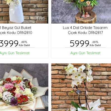
1 Beyaz Gül Buket
Lux 4 Dal Orkide Tasarım
içek Kodu: DRN2810
Çiçek Kodu: DRN2817
3999
5999
,00TL
,00TL
Kdv Dahil
Kdv Dahil
Aynı Gün Teslimat
Aynı Gün Teslimat