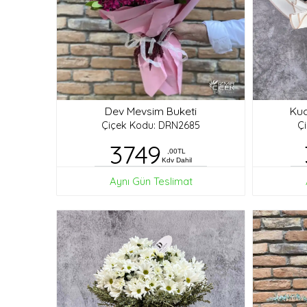
Dev Mevsim Buketi
Kuc
Çiçek Kodu: DRN2685
Ç
3749
,00TL
Kdv Dahil
Aynı Gün Teslimat