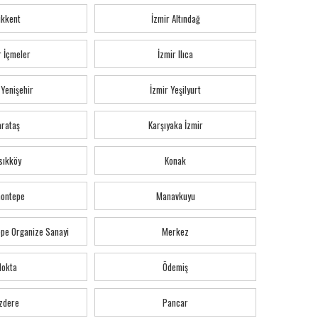
ıkkent
İzmir Altındağ
r İçmeler
İzmir Ilıca
 Yenişehir
İzmir Yeşilyurt
arataş
Karşıyaka İzmir
sıkköy
Konak
montepe
Manavkuyu
pe Organize Sanayi
Merkez
Nokta
Ödemiş
zdere
Pancar