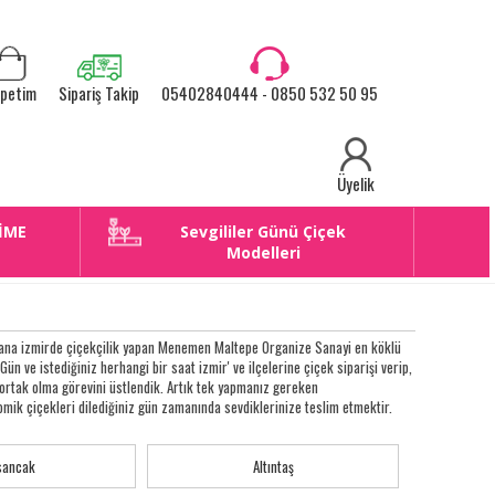
petim
Sipariş Takip
05402840444 - 0850 532 50 95
Üyelik
İME
Sevgililer Günü Çiçek
E
Modelleri
yana izmirde çiçekçilik yapan Menemen Maltepe Organize Sanayi en köklü
 Gün ve istediğiniz herhangi bir saat izmir' ve ilçelerine çiçek siparişi verip,
a ortak olma görevini üstlendik. Artık tek yapmanız gereken
omik çiçekleri dilediğiniz gün zamanında sevdiklerinize teslim etmektir.
sancak
Altıntaş