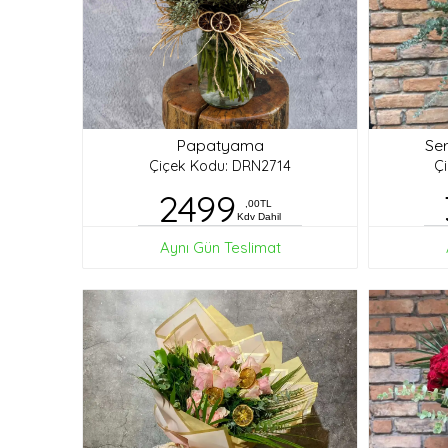
Papatyama
Ser
Çiçek Kodu: DRN2714
Ç
2499
,00TL
Kdv Dahil
Aynı Gün Teslimat