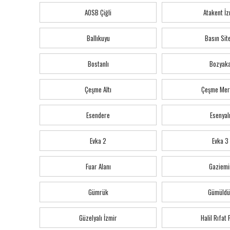
AOSB Çiğli
Atakent İz
Ballıkuyu
Basın Sit
Bostanlı
Bozyak
Çeşme Altı
Çeşme Mer
Esendere
Esenyal
Evka 2
Evka 3
Fuar Alanı
Gaziemi
Gümrük
Gümüldü
Güzelyalı İzmir
Halil Rıfat