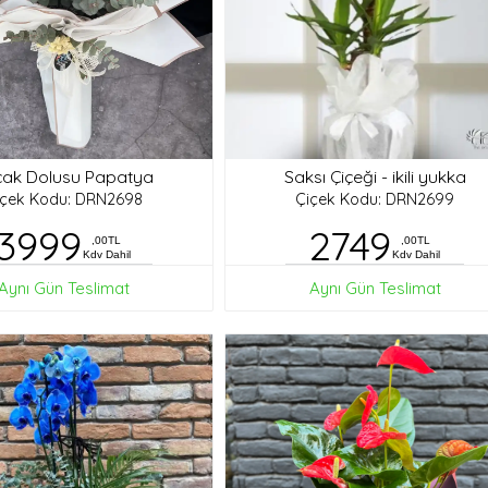
ak Dolusu Papatya
Saksı Çiçeği - ikili yukka
içek Kodu: DRN2698
Çiçek Kodu: DRN2699
3999
2749
,00TL
,00TL
Kdv Dahil
Kdv Dahil
Aynı Gün Teslimat
Aynı Gün Teslimat