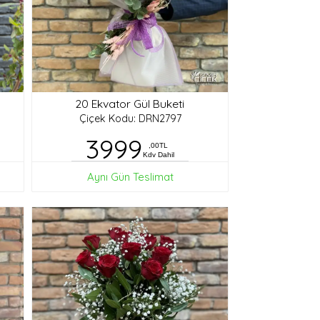
20 Ekvator Gül Buketi
Çiçek Kodu: DRN2797
3999
,00TL
Kdv Dahil
Aynı Gün Teslimat