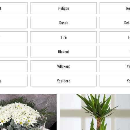
t
Poligon
Re
Sasalı
Sef
r
Tire
T
Ulukent
Villakent
Y
a
Yeşildere
Ye