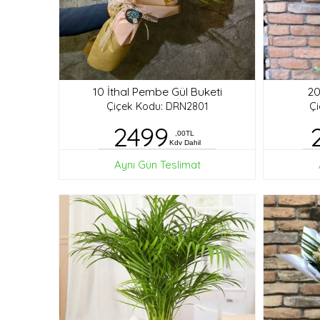
10 İthal Pembe Gül Buketi
20
Çiçek Kodu: DRN2801
Ç
2499
,00TL
Kdv Dahil
Aynı Gün Teslimat