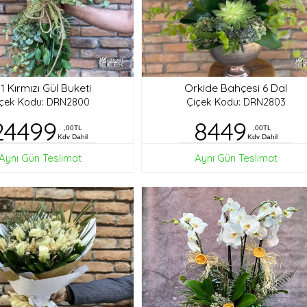
1 Kırmızı Gül Buketi
Orkide Bahçesi 6 Dal
içek Kodu: DRN2800
Çiçek Kodu: DRN2803
24499
8449
,00TL
,00TL
Kdv Dahil
Kdv Dahil
Aynı Gün Teslimat
Aynı Gün Teslimat