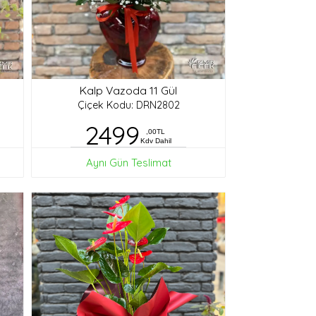
Kalp Vazoda 11 Gül
Çiçek Kodu: DRN2802
2499
,00TL
Kdv Dahil
Aynı Gün Teslimat