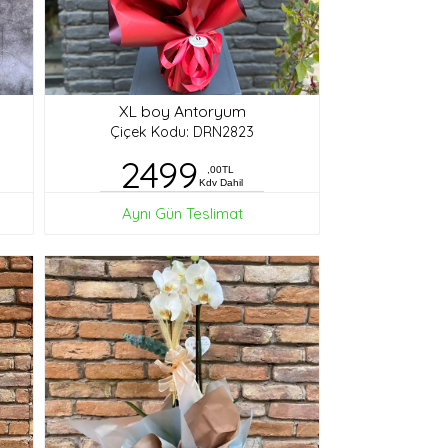
XL boy Antoryum
Çiçek Kodu: DRN2823
2499
,00TL
Kdv Dahil
Aynı Gün Teslimat