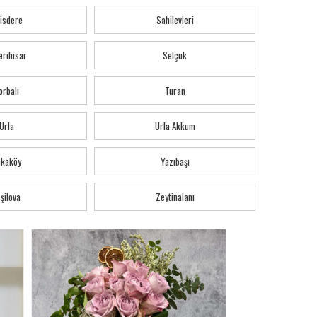
isdere
Sahilevleri
erihisar
Selçuk
orbalı
Turan
Urla
Urla Akkum
akaköy
Yazıbaşı
şilova
Zeytinalanı