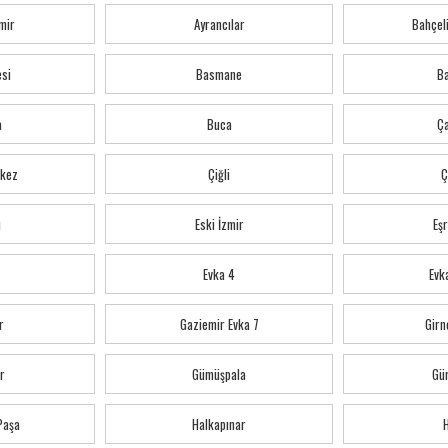
mir
Ayrancılar
Bahçeli
esi
Basmane
Ba
a
Buca
Ç
kez
Çiğli
Ç
ı
Eski İzmir
Eş
Evka 4
Evka
r
Gaziemir Evka 7
Girn
r
Gümüşpala
Gü
 Paşa
Halkapınar