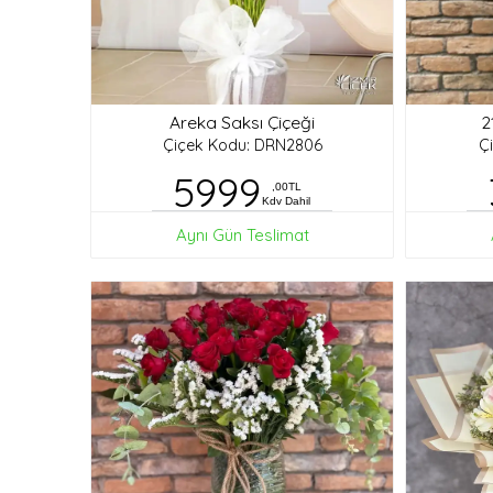
Areka Saksı Çiçeği
2
Çiçek Kodu: DRN2806
Ç
5999
,00TL
Kdv Dahil
Aynı Gün Teslimat