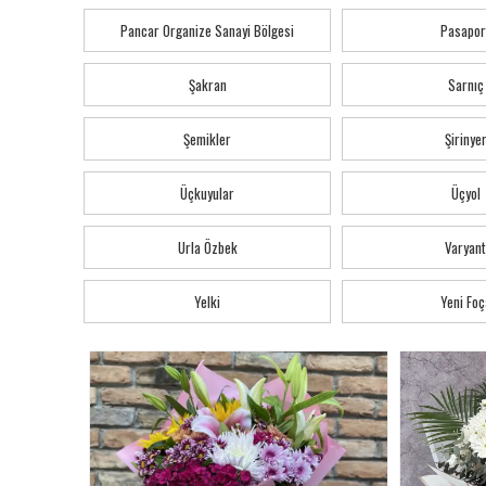
Pancar Organize Sanayi Bölgesi
Pasapor
Şakran
Sarnıç
Şemikler
Şirinye
Üçkuyular
Üçyol
Urla Özbek
Varyant
Yelki
Yeni Foç