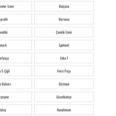
evler İzmir
Balçova
yraklı
Bornova
amdibi
Çamlık İzmir
ınarlı
Egekent
refpaşa
Evka 1
 5 Çiğli
Fevzi Paşa
e Bulvarı
Göztepe
rçeşme
Güzelbahçe
Hatay
Havalimanı