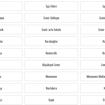
ı
İşçi Evleri
Iş
tepe
İzmir Gültepe
İzmi
cik
İzmir urla İskele
İzmir
lar
Karabağlar
K
şa
Kemeraltı
Kı
Küçükyalı İzmir
Li
s
Menemen
Menemen Malte
şa
Narlıdere
zi
Oyak
Ö