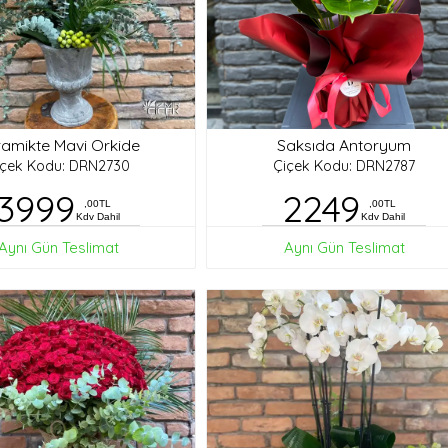
amikte Mavi Orkide
Saksıda Antoryum
içek Kodu: DRN2730
Çiçek Kodu: DRN2787
3999
2249
,00TL
,00TL
Kdv Dahil
Kdv Dahil
Aynı Gün Teslimat
Aynı Gün Teslimat