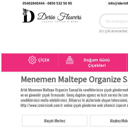
05402840444 - 0850 532 50 95
info@iderin
En çok arananlar
ÇİÇEK
Doğum Günü
Çiçekleri
Menemen Maltepe Organize San
Artık Menemen Maltepe Organize Sanayi'da sevdiklerinize çiçek göndermek 
ve en güvenilir çiçek firmasıdır. Geniş dağıtım ağımız ve hızlı servisi ile izmi
sevdiklerinizi mutlu edebilirsiniz. Biliyoruz ki yüzlerinde oluşan tebessümü
http://www.izmircicek.com.tr online çiçek gönderme web sitemizi ziyaret edi
Alaçatı Merkez
Alaybey Maha