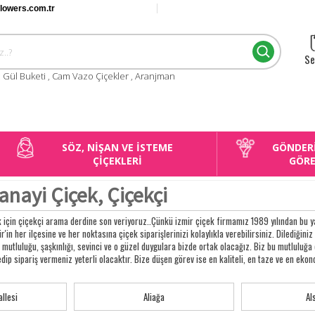
flowers.com.tr
Se
:
Gül Buketi
,
Cam Vazo Çiçekler
,
Aranjman
SÖZ, NİŞAN VE İSTEME
GÖNDER
ÇİÇEKLERİ
GÖR
ayi Çiçek, Çiçekçi
için çiçekçi arama derdine son veriyoruz..Çünkü izmir çiçek firmamız 1989 yılından bu 
r'in her ilçesine ve her noktasına çiçek siparişlerinizi kolaylıkla verebilirsiniz. Dilediğiniz
, mutluluğu, şaşkınlığı, sevinci ve o güzel duygulara bizde ortak olacağız. Biz bu mutluluğ
p sipariş vermeniz yeterli olacaktır. Bize düşen görev ise en kaliteli, en taze ve en ekon
llesi
Aliağa
Al