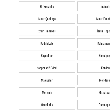
Hıfzıssıhha
İnciralt
İzmir Çankaya
İzmir Esen
İzmir Pınarbaşı
İzmir Tepe
Kadifekale
Kahraman
Kaynaklar
Kemalpa
Kooperatif Evleri
Kordon
Mavişehir
Mendere
Mersinli
Mithatpa
Örnekköy
Osmanga