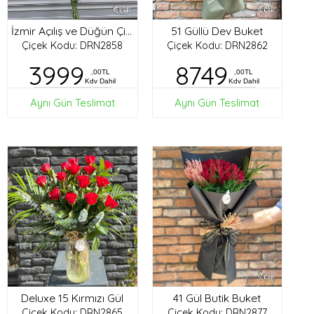
51 Güllü Dev Buket
İzmir Açılış ve Düğün Çiçekleri
Çiçek Kodu: DRN2858
Çiçek Kodu: DRN2862
3999
8749
,00TL
,00TL
Kdv Dahil
Kdv Dahil
Aynı Gün Teslimat
Aynı Gün Teslimat
Deluxe 15 Kırmızı Gül
41 Gül Butik Buket
Çiçek Kodu: DRN2865
Çiçek Kodu: DRN2877