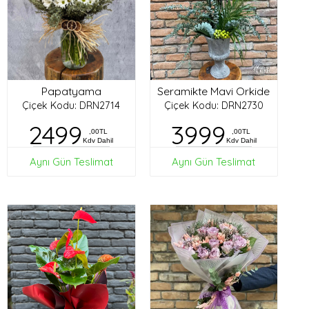
Papatyama
Seramikte Mavi Orkide
Çiçek Kodu: DRN2714
Çiçek Kodu: DRN2730
2499
3999
,00TL
,00TL
Kdv Dahil
Kdv Dahil
Aynı Gün Teslimat
Aynı Gün Teslimat