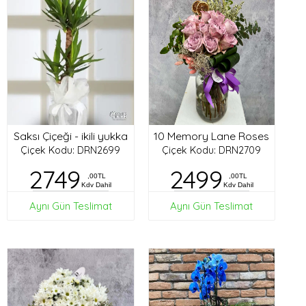
Saksı Çiçeği - ikili yukka
10 Memory Lane Roses
Çiçek Kodu: DRN2699
Çiçek Kodu: DRN2709
2749
2499
,00TL
,00TL
Kdv Dahil
Kdv Dahil
Aynı Gün Teslimat
Aynı Gün Teslimat