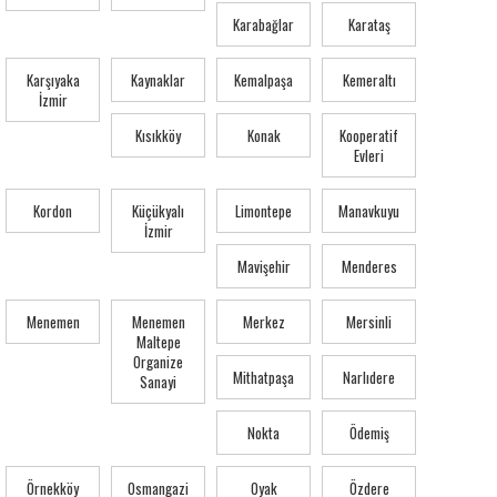
Karabağlar
Karataş
Karşıyaka
Kaynaklar
Kemalpaşa
Kemeraltı
İzmir
Kısıkköy
Konak
Kooperatif
Evleri
Kordon
Küçükyalı
Limontepe
Manavkuyu
İzmir
Mavişehir
Menderes
Menemen
Menemen
Merkez
Mersinli
Maltepe
Organize
Mithatpaşa
Narlıdere
Sanayi
Nokta
Ödemiş
Örnekköy
Osmangazi
Oyak
Özdere