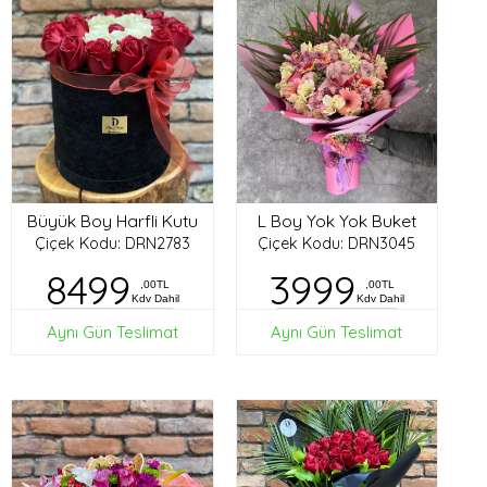
Büyük Boy Harfli Kutu
L Boy Yok Yok Buket
Çiçek Kodu: DRN2783
Çiçek Kodu: DRN3045
8499
3999
,00TL
,00TL
Kdv Dahil
Kdv Dahil
Aynı Gün Teslimat
Aynı Gün Teslimat