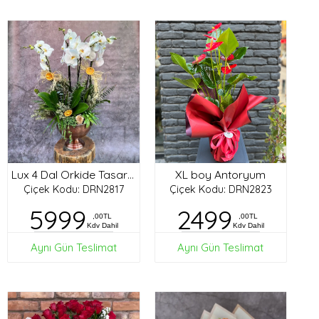
XL boy Antoryum
Lux 4 Dal Orkide Tasarım
Çiçek Kodu: DRN2817
Çiçek Kodu: DRN2823
5999
2499
,00TL
,00TL
Kdv Dahil
Kdv Dahil
Aynı Gün Teslimat
Aynı Gün Teslimat