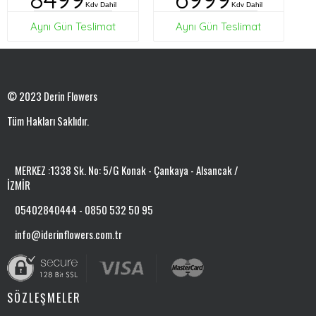
Kdv Dahil
Kdv Dahil
Aynı Gün Teslimat
Aynı Gün Teslimat
© 2023 Derin Flowers
Tüm Hakları Saklıdır.
MERKEZ :1338 Sk. No: 5/G Konak - Çankaya - Alsancak /
İZMİR
05402840444 - 0850 532 50 95
info@iderinflowers.com.tr
SÖZLEŞMELER