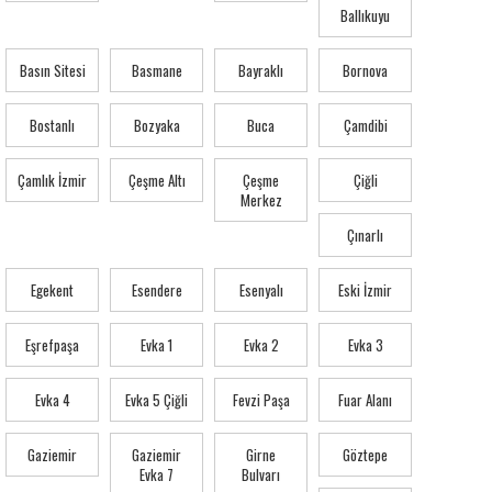
Ballıkuyu
Basın Sitesi
Basmane
Bayraklı
Bornova
Bostanlı
Bozyaka
Buca
Çamdibi
Çamlık İzmir
Çeşme Altı
Çeşme
Çiğli
Merkez
Çınarlı
Egekent
Esendere
Esenyalı
Eski İzmir
Eşrefpaşa
Evka 1
Evka 2
Evka 3
Evka 4
Evka 5 Çiğli
Fevzi Paşa
Fuar Alanı
Gaziemir
Gaziemir
Girne
Göztepe
Evka 7
Bulvarı