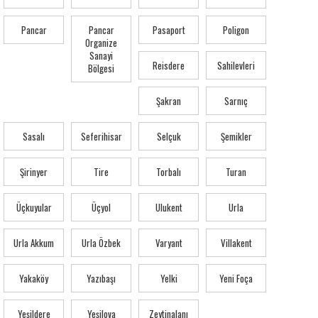
Pancar
Pancar
Pasaport
Poligon
Organize
Sanayi
Reisdere
Sahilevleri
Bölgesi
Şakran
Sarnıç
Sasalı
Seferihisar
Selçuk
Şemikler
Şirinyer
Tire
Torbalı
Turan
Üçkuyular
Üçyol
Ulukent
Urla
Urla Akkum
Urla Özbek
Varyant
Villakent
Yakaköy
Yazıbaşı
Yelki
Yeni Foça
Yeşildere
Yeşilova
Zeytinalanı