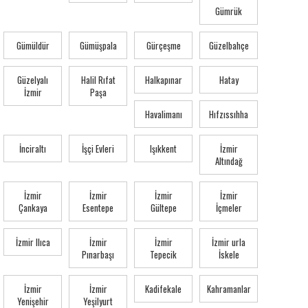
Gümrük
Gümüldür
Gümüşpala
Gürçeşme
Güzelbahçe
Güzelyalı
Halil Rıfat
Halkapınar
Hatay
İzmir
Paşa
Havalimanı
Hıfzıssıhha
İnciraltı
İşçi Evleri
Işıkkent
İzmir
Altındağ
İzmir
İzmir
İzmir
İzmir
Çankaya
Esentepe
Gültepe
İçmeler
İzmir Ilıca
İzmir
İzmir
İzmir urla
Pınarbaşı
Tepecik
İskele
İzmir
İzmir
Kadifekale
Kahramanlar
Yenişehir
Yeşilyurt