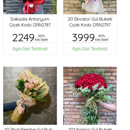
Saksıda Antoryum
20 Ekvator Gül Buketi
Çiçek Kodu: DRN2787
Çiçek Kodu: DRN2797
2249
3999
,00TL
,00TL
Kdv Dahil
Kdv Dahil
Aynı Gün Teslimat
Aynı Gün Teslimat
201 Kırmızı Gül Buketi
10 İthal Pembe Gül Buketi