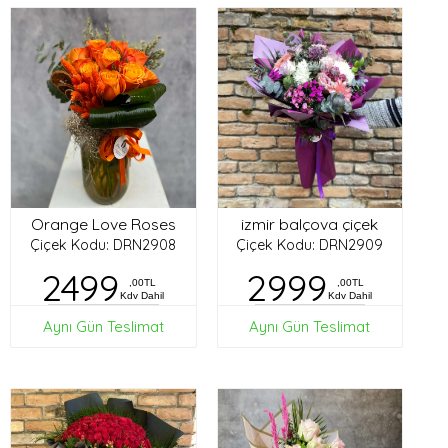
Orange Love Roses
izmir balçova çiçek
Çiçek Kodu: DRN2908
Çiçek Kodu: DRN2909
2499
2999
,00TL
,00TL
Kdv Dahil
Kdv Dahil
Aynı Gün Teslimat
Aynı Gün Teslimat