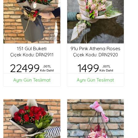
151 Gül Buketi
9'lu Pink Athena Roses
Çiçek Kodu: DRN2911
Çiçek Kodu: DRN2920
22499
1499
,00TL
,00TL
Kdv Dahil
Kdv Dahil
Aynı Gün Teslimat
Aynı Gün Teslimat