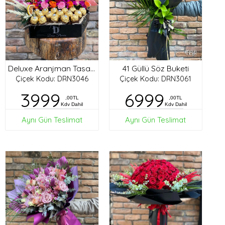
41 Güllü Söz Buketi
Deluxe Aranjman Tasarım
Çiçek Kodu: DRN3046
Çiçek Kodu: DRN3061
3999
6999
,00TL
,00TL
Kdv Dahil
Kdv Dahil
Aynı Gün Teslimat
Aynı Gün Teslimat