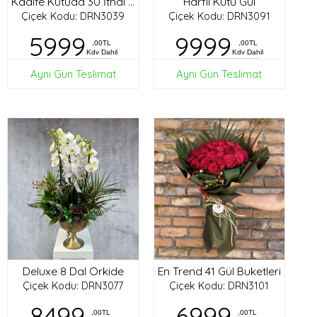
Harfli Kutu Gül
Kadife Kutuda 30 İthal Gül
Çiçek Kodu: DRN3039
Çiçek Kodu: DRN3091
5999
9999
,00TL
,00TL
Kdv Dahil
Kdv Dahil
Aynı Gün Teslimat
Aynı Gün Teslimat
Deluxe 8 Dal Orkide
En Trend 41 Gül Buketleri
Çiçek Kodu: DRN3077
Çiçek Kodu: DRN3101
8499
6999
,00TL
,00TL