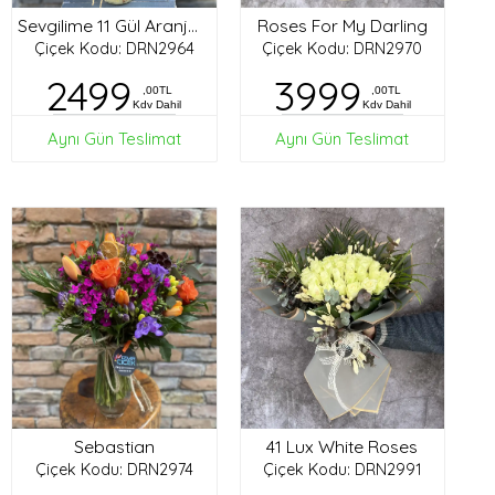
Roses For My Darling
Sevgilime 11 Gül Aranjman
Çiçek Kodu: DRN2964
Çiçek Kodu: DRN2970
2499
3999
,00TL
,00TL
Kdv Dahil
Kdv Dahil
Aynı Gün Teslimat
Aynı Gün Teslimat
Sebastian
41 Lux White Roses
Çiçek Kodu: DRN2974
Çiçek Kodu: DRN2991