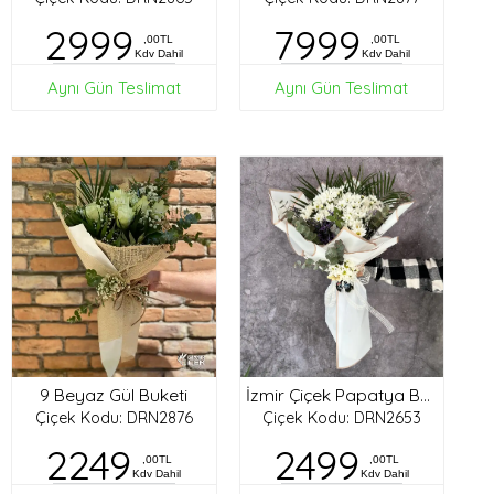
2999
7999
,00TL
,00TL
Kdv Dahil
Kdv Dahil
Aynı Gün Teslimat
Aynı Gün Teslimat
9 Beyaz Gül Buketi
İzmir Çiçek Papatya Buketi
Çiçek Kodu: DRN2876
Çiçek Kodu: DRN2653
2249
2499
,00TL
,00TL
Kdv Dahil
Kdv Dahil