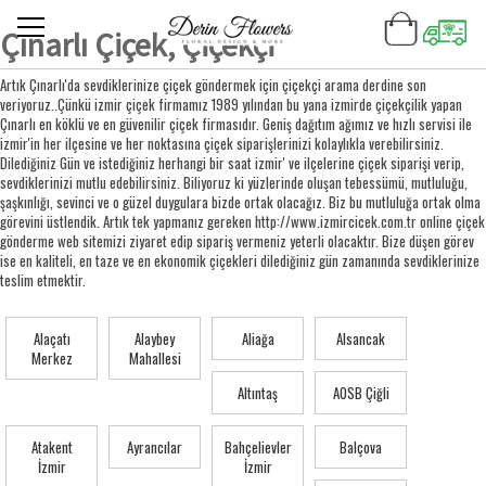
Çınarlı Çiçek, Çiçekçi
Artık Çınarlı'da sevdiklerinize çiçek göndermek için çiçekçi arama derdine son
veriyoruz..Çünkü izmir çiçek firmamız 1989 yılından bu yana izmirde çiçekçilik yapan
Çınarlı en köklü ve en güvenilir çiçek firmasıdır. Geniş dağıtım ağımız ve hızlı servisi ile
izmir'in her ilçesine ve her noktasına çiçek siparişlerinizi kolaylıkla verebilirsiniz.
Dilediğiniz Gün ve istediğiniz herhangi bir saat izmir' ve ilçelerine çiçek siparişi verip,
sevdiklerinizi mutlu edebilirsiniz. Biliyoruz ki yüzlerinde oluşan tebessümü, mutluluğu,
şaşkınlığı, sevinci ve o güzel duygulara bizde ortak olacağız. Biz bu mutluluğa ortak olma
görevini üstlendik. Artık tek yapmanız gereken http://www.izmircicek.com.tr online çiçek
gönderme web sitemizi ziyaret edip sipariş vermeniz yeterli olacaktır. Bize düşen görev
ise en kaliteli, en taze ve en ekonomik çiçekleri dilediğiniz gün zamanında sevdiklerinize
teslim etmektir.
Alaçatı
Alaybey
Aliağa
Alsancak
Merkez
Mahallesi
Altıntaş
AOSB Çiğli
Atakent
Ayrancılar
Bahçelievler
Balçova
İzmir
İzmir