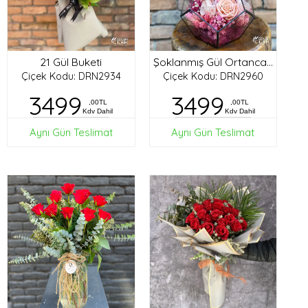
21 Gül Buketi
Şoklanmış Gül Ortanca Tasarım
Çiçek Kodu: DRN2934
Çiçek Kodu: DRN2960
3499
3499
,00TL
,00TL
Kdv Dahil
Kdv Dahil
Aynı Gün Teslimat
Aynı Gün Teslimat