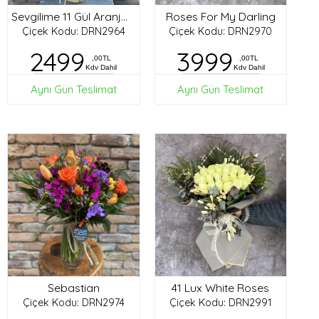
Roses For My Darling
Sevgilime 11 Gül Aranjman
Çiçek Kodu: DRN2964
Çiçek Kodu: DRN2970
2499
3999
,00TL
,00TL
Kdv Dahil
Kdv Dahil
Aynı Gün Teslimat
Aynı Gün Teslimat
Sebastian
41 Lux White Roses
Çiçek Kodu: DRN2974
Çiçek Kodu: DRN2991