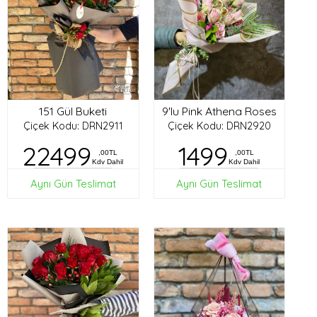
151 Gül Buketi
9'lu Pink Athena Roses
Çiçek Kodu: DRN2911
Çiçek Kodu: DRN2920
22499
1499
,00TL
,00TL
Kdv Dahil
Kdv Dahil
Aynı Gün Teslimat
Aynı Gün Teslimat