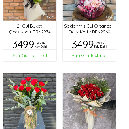
21 Gül Buketi
Şoklanmış Gül Ortanca Tasarım
Çiçek Kodu: DRN2934
Çiçek Kodu: DRN2960
3499
3499
,00TL
,00TL
Kdv Dahil
Kdv Dahil
Aynı Gün Teslimat
Aynı Gün Teslimat