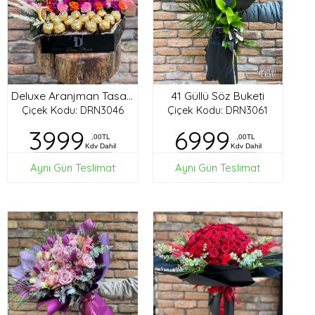
41 Güllü Söz Buketi
Deluxe Aranjman Tasarım
Çiçek Kodu: DRN3046
Çiçek Kodu: DRN3061
3999
6999
,00TL
,00TL
Kdv Dahil
Kdv Dahil
Aynı Gün Teslimat
Aynı Gün Teslimat