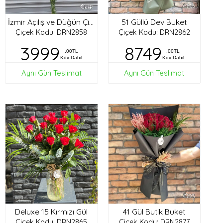
51 Güllü Dev Buket
İzmir Açılış ve Düğün Çiçekleri
Çiçek Kodu: DRN2858
Çiçek Kodu: DRN2862
3999
8749
,00TL
,00TL
Kdv Dahil
Kdv Dahil
Aynı Gün Teslimat
Aynı Gün Teslimat
Deluxe 15 Kırmızı Gül
41 Gül Butik Buket
Çiçek Kodu: DRN2865
Çiçek Kodu: DRN2877