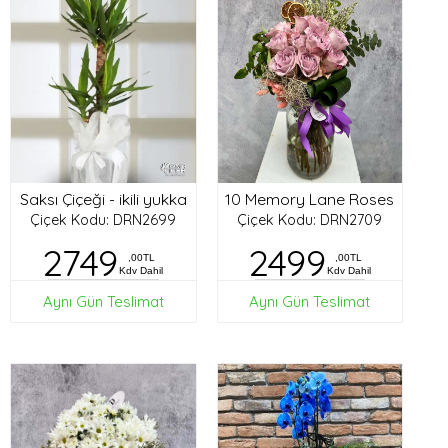
Saksı Çiçeği - ikili yukka
10 Memory Lane Roses
Çiçek Kodu: DRN2699
Çiçek Kodu: DRN2709
2749
2499
,00TL
,00TL
Kdv Dahil
Kdv Dahil
Aynı Gün Teslimat
Aynı Gün Teslimat