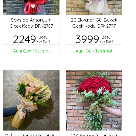
Saksıda Antoryum
20 Ekvator Gül Buketi
Çiçek Kodu: DRN2787
Çiçek Kodu: DRN2797
2249
3999
,00TL
,00TL
Kdv Dahil
Kdv Dahil
Aynı Gün Teslimat
Aynı Gün Teslimat
201 Kırmızı Gül Buketi
10 İthal Pembe Gül Buketi