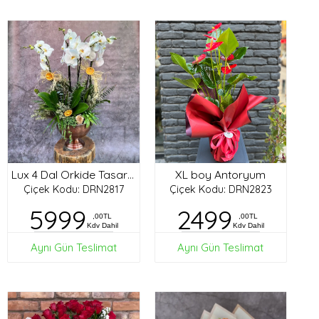
XL boy Antoryum
Lux 4 Dal Orkide Tasarım
Çiçek Kodu: DRN2817
Çiçek Kodu: DRN2823
5999
2499
,00TL
,00TL
Kdv Dahil
Kdv Dahil
Aynı Gün Teslimat
Aynı Gün Teslimat