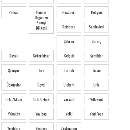
Pancar
Pancar
Pasaport
Poligon
Organize
Sanayi
Reisdere
Sahilevleri
Bölgesi
Şakran
Sarnıç
Sasalı
Seferihisar
Selçuk
Şemikler
Şirinyer
Tire
Torbalı
Turan
Üçkuyular
Üçyol
Ulukent
Urla
Urla Akkum
Urla Özbek
Varyant
Villakent
Yakaköy
Yazıbaşı
Yelki
Yeni Foça
Yeşildere
Yeşilova
Zeytinalanı