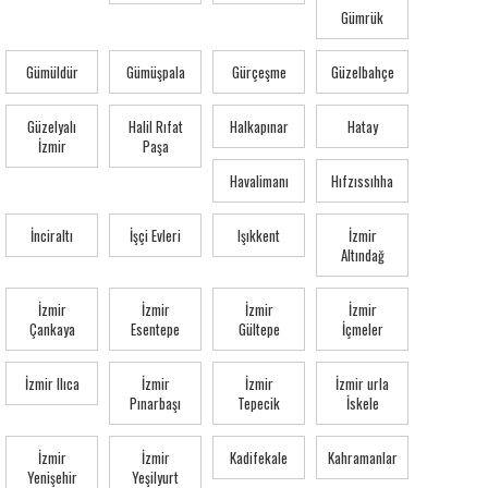
Gümrük
Gümüldür
Gümüşpala
Gürçeşme
Güzelbahçe
Güzelyalı
Halil Rıfat
Halkapınar
Hatay
İzmir
Paşa
Havalimanı
Hıfzıssıhha
İnciraltı
İşçi Evleri
Işıkkent
İzmir
Altındağ
İzmir
İzmir
İzmir
İzmir
Çankaya
Esentepe
Gültepe
İçmeler
İzmir Ilıca
İzmir
İzmir
İzmir urla
Pınarbaşı
Tepecik
İskele
İzmir
İzmir
Kadifekale
Kahramanlar
Yenişehir
Yeşilyurt