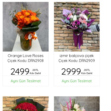
Orange Love Roses
izmir balçova çiçek
Çiçek Kodu: DRN2908
Çiçek Kodu: DRN2909
2499
2999
,00TL
,00TL
Kdv Dahil
Kdv Dahil
Aynı Gün Teslimat
Aynı Gün Teslimat