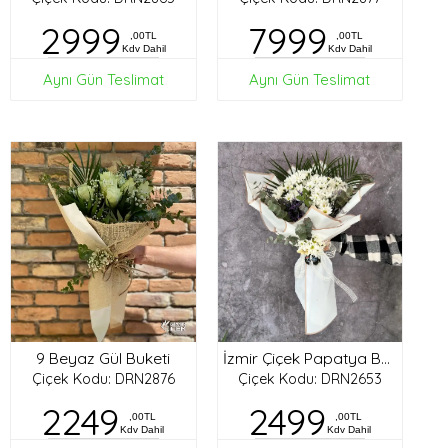
2999
7999
,00TL
,00TL
Kdv Dahil
Kdv Dahil
Aynı Gün Teslimat
Aynı Gün Teslimat
9 Beyaz Gül Buketi
İzmir Çiçek Papatya Buketi
Çiçek Kodu: DRN2876
Çiçek Kodu: DRN2653
2249
2499
,00TL
,00TL
Kdv Dahil
Kdv Dahil