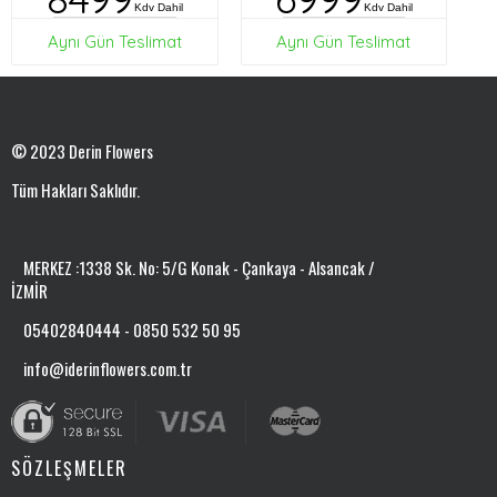
Kdv Dahil
Kdv Dahil
Aynı Gün Teslimat
Aynı Gün Teslimat
© 2023 Derin Flowers
Tüm Hakları Saklıdır.
MERKEZ :1338 Sk. No: 5/G Konak - Çankaya - Alsancak /
İZMİR
05402840444 - 0850 532 50 95
info@iderinflowers.com.tr
SÖZLEŞMELER