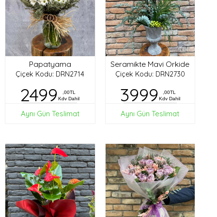
Papatyama
Seramikte Mavi Orkide
Çiçek Kodu: DRN2714
Çiçek Kodu: DRN2730
2499
3999
,00TL
,00TL
Kdv Dahil
Kdv Dahil
Aynı Gün Teslimat
Aynı Gün Teslimat