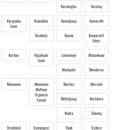
Karabağlar
Karataş
Karşıyaka
Kaynaklar
Kemalpaşa
Kemeraltı
İzmir
Kısıkköy
Konak
Kooperatif
Evleri
Kordon
Küçükyalı
Limontepe
Manavkuyu
İzmir
Mavişehir
Menderes
Menemen
Menemen
Merkez
Mersinli
Maltepe
Organize
Mithatpaşa
Narlıdere
Sanayi
Nokta
Ödemiş
Örnekköy
Osmangazi
Oyak
Özdere