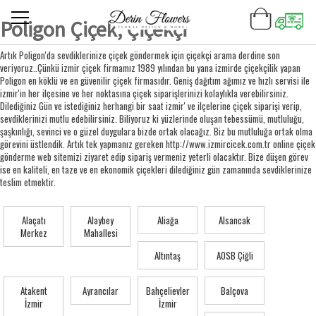
Poligon Çiçek, Çiçekçi
Artık Poligon'da sevdiklerinize çiçek göndermek için çiçekçi arama derdine son
veriyoruz..Çünkü izmir çiçek firmamız 1989 yılından bu yana izmirde çiçekçilik yapan
Poligon en köklü ve en güvenilir çiçek firmasıdır. Geniş dağıtım ağımız ve hızlı servisi ile
izmir'in her ilçesine ve her noktasına çiçek siparişlerinizi kolaylıkla verebilirsiniz.
Dilediğiniz Gün ve istediğiniz herhangi bir saat izmir' ve ilçelerine çiçek siparişi verip,
sevdiklerinizi mutlu edebilirsiniz. Biliyoruz ki yüzlerinde oluşan tebessümü, mutluluğu,
şaşkınlığı, sevinci ve o güzel duygulara bizde ortak olacağız. Biz bu mutluluğa ortak olma
görevini üstlendik. Artık tek yapmanız gereken http://www.izmircicek.com.tr online çiçek
gönderme web sitemizi ziyaret edip sipariş vermeniz yeterli olacaktır. Bize düşen görev
ise en kaliteli, en taze ve en ekonomik çiçekleri dilediğiniz gün zamanında sevdiklerinize
teslim etmektir.
Alaçatı
Alaybey
Aliağa
Alsancak
Merkez
Mahallesi
Altıntaş
AOSB Çiğli
Atakent
Ayrancılar
Bahçelievler
Balçova
İzmir
İzmir