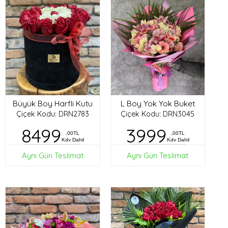
Büyük Boy Harfli Kutu
L Boy Yok Yok Buket
Çiçek Kodu: DRN2783
Çiçek Kodu: DRN3045
8499
3999
,00TL
,00TL
Kdv Dahil
Kdv Dahil
Aynı Gün Teslimat
Aynı Gün Teslimat