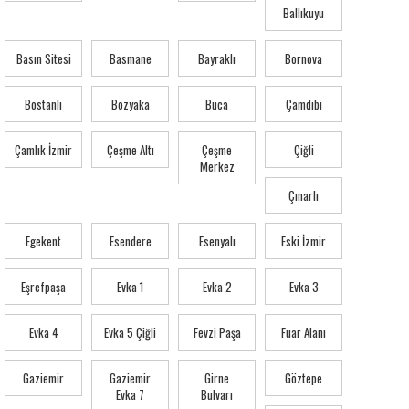
Ballıkuyu
Basın Sitesi
Basmane
Bayraklı
Bornova
Bostanlı
Bozyaka
Buca
Çamdibi
Çamlık İzmir
Çeşme Altı
Çeşme
Çiğli
Merkez
Çınarlı
Egekent
Esendere
Esenyalı
Eski İzmir
Eşrefpaşa
Evka 1
Evka 2
Evka 3
Evka 4
Evka 5 Çiğli
Fevzi Paşa
Fuar Alanı
Gaziemir
Gaziemir
Girne
Göztepe
Evka 7
Bulvarı