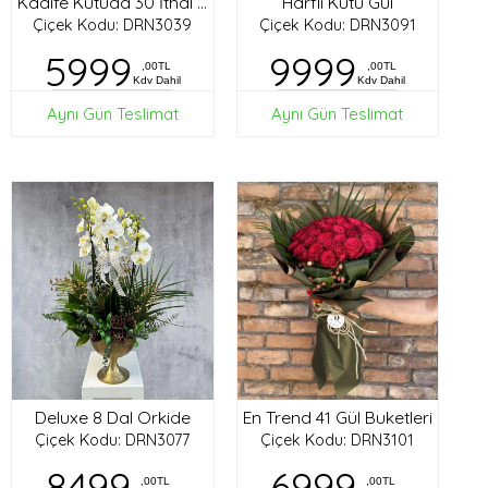
Harfli Kutu Gül
Kadife Kutuda 30 İthal Gül
Çiçek Kodu: DRN3039
Çiçek Kodu: DRN3091
5999
9999
,00TL
,00TL
Kdv Dahil
Kdv Dahil
Aynı Gün Teslimat
Aynı Gün Teslimat
Deluxe 8 Dal Orkide
En Trend 41 Gül Buketleri
Çiçek Kodu: DRN3077
Çiçek Kodu: DRN3101
8499
6999
,00TL
,00TL