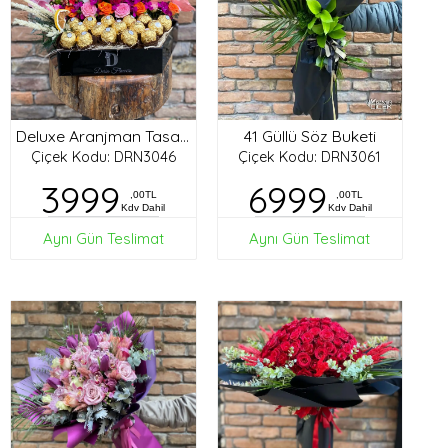
41 Güllü Söz Buketi
Deluxe Aranjman Tasarım
Çiçek Kodu: DRN3046
Çiçek Kodu: DRN3061
3999
6999
,00TL
,00TL
Kdv Dahil
Kdv Dahil
Aynı Gün Teslimat
Aynı Gün Teslimat