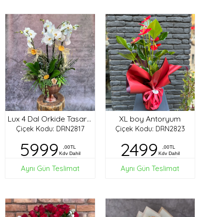
XL boy Antoryum
Lux 4 Dal Orkide Tasarım
Çiçek Kodu: DRN2817
Çiçek Kodu: DRN2823
5999
2499
,00TL
,00TL
Kdv Dahil
Kdv Dahil
Aynı Gün Teslimat
Aynı Gün Teslimat