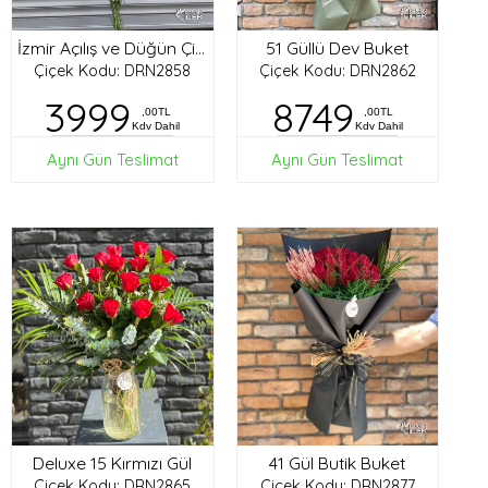
51 Güllü Dev Buket
İzmir Açılış ve Düğün Çiçekleri
Çiçek Kodu: DRN2858
Çiçek Kodu: DRN2862
3999
8749
,00TL
,00TL
Kdv Dahil
Kdv Dahil
Aynı Gün Teslimat
Aynı Gün Teslimat
Deluxe 15 Kırmızı Gül
41 Gül Butik Buket
Çiçek Kodu: DRN2865
Çiçek Kodu: DRN2877