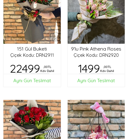
151 Gül Buketi
9'lu Pink Athena Roses
Çiçek Kodu: DRN2911
Çiçek Kodu: DRN2920
22499
1499
,00TL
,00TL
Kdv Dahil
Kdv Dahil
Aynı Gün Teslimat
Aynı Gün Teslimat