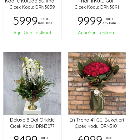
Harfli Kutu Gül
Kadife Kutuda 30 İthal Gül
Çiçek Kodu: DRN3039
Çiçek Kodu: DRN3091
5999
9999
,00TL
,00TL
Kdv Dahil
Kdv Dahil
Aynı Gün Teslimat
Aynı Gün Teslimat
Deluxe 8 Dal Orkide
En Trend 41 Gül Buketleri
Çiçek Kodu: DRN3077
Çiçek Kodu: DRN3101
8499
6999
,00TL
,00TL