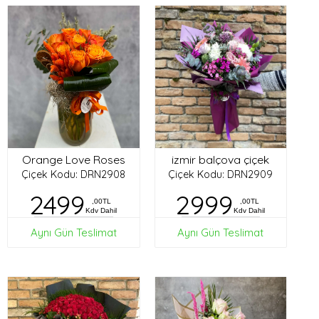
Orange Love Roses
izmir balçova çiçek
Çiçek Kodu: DRN2908
Çiçek Kodu: DRN2909
2499
2999
,00TL
,00TL
Kdv Dahil
Kdv Dahil
Aynı Gün Teslimat
Aynı Gün Teslimat