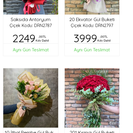
Saksıda Antoryum
20 Ekvator Gül Buketi
Çiçek Kodu: DRN2787
Çiçek Kodu: DRN2797
2249
3999
,00TL
,00TL
Kdv Dahil
Kdv Dahil
Aynı Gün Teslimat
Aynı Gün Teslimat
201 Kırmızı Gül Buketi
10 İthal Pembe Gül Buketi