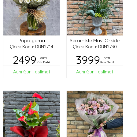
Papatyama
Seramikte Mavi Orkide
Çiçek Kodu: DRN2714
Çiçek Kodu: DRN2730
2499
3999
,00TL
,00TL
Kdv Dahil
Kdv Dahil
Aynı Gün Teslimat
Aynı Gün Teslimat