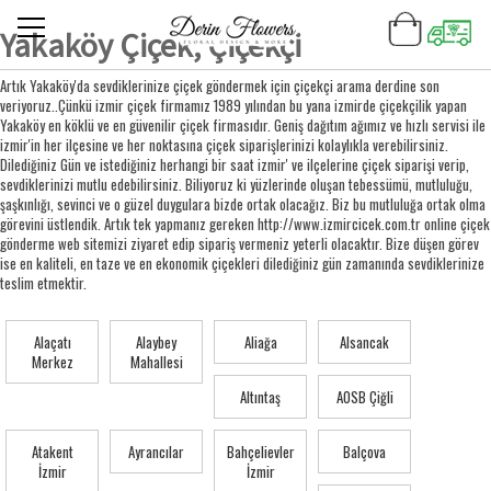
Yakaköy Çiçek, Çiçekçi
Artık Yakaköy'da sevdiklerinize çiçek göndermek için çiçekçi arama derdine son
veriyoruz..Çünkü izmir çiçek firmamız 1989 yılından bu yana izmirde çiçekçilik yapan
Yakaköy en köklü ve en güvenilir çiçek firmasıdır. Geniş dağıtım ağımız ve hızlı servisi ile
izmir'in her ilçesine ve her noktasına çiçek siparişlerinizi kolaylıkla verebilirsiniz.
Dilediğiniz Gün ve istediğiniz herhangi bir saat izmir' ve ilçelerine çiçek siparişi verip,
sevdiklerinizi mutlu edebilirsiniz. Biliyoruz ki yüzlerinde oluşan tebessümü, mutluluğu,
şaşkınlığı, sevinci ve o güzel duygulara bizde ortak olacağız. Biz bu mutluluğa ortak olma
görevini üstlendik. Artık tek yapmanız gereken http://www.izmircicek.com.tr online çiçek
gönderme web sitemizi ziyaret edip sipariş vermeniz yeterli olacaktır. Bize düşen görev
ise en kaliteli, en taze ve en ekonomik çiçekleri dilediğiniz gün zamanında sevdiklerinize
teslim etmektir.
Alaçatı
Alaybey
Aliağa
Alsancak
Merkez
Mahallesi
Altıntaş
AOSB Çiğli
Atakent
Ayrancılar
Bahçelievler
Balçova
İzmir
İzmir