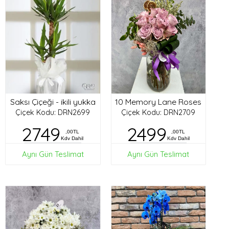
Saksı Çiçeği - ikili yukka
10 Memory Lane Roses
Çiçek Kodu: DRN2699
Çiçek Kodu: DRN2709
2749
2499
,00TL
,00TL
Kdv Dahil
Kdv Dahil
Aynı Gün Teslimat
Aynı Gün Teslimat