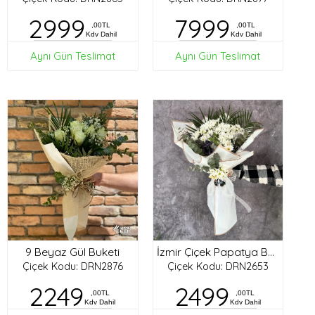
2999
7999
,00TL
,00TL
Kdv Dahil
Kdv Dahil
Aynı Gün Teslimat
Aynı Gün Teslimat
9 Beyaz Gül Buketi
İzmir Çiçek Papatya Buketi
Çiçek Kodu: DRN2876
Çiçek Kodu: DRN2653
2249
2499
,00TL
,00TL
Kdv Dahil
Kdv Dahil