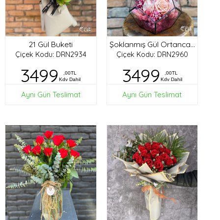
21 Gül Buketi
Şoklanmış Gül Ortanca Tasarım
Çiçek Kodu: DRN2934
Çiçek Kodu: DRN2960
3499
3499
,00TL
,00TL
Kdv Dahil
Kdv Dahil
Aynı Gün Teslimat
Aynı Gün Teslimat