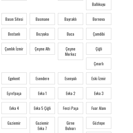
Ballıkuyu
Basın Sitesi
Basmane
Bayraklı
Bornova
Bostanlı
Bozyaka
Buca
Çamdibi
Çamlık İzmir
Çeşme Altı
Çeşme
Çiğli
Merkez
Çınarlı
Egekent
Esendere
Esenyalı
Eski İzmir
Eşrefpaşa
Evka 1
Evka 2
Evka 3
Evka 4
Evka 5 Çiğli
Fevzi Paşa
Fuar Alanı
Gaziemir
Gaziemir
Girne
Göztepe
Evka 7
Bulvarı