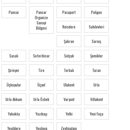
Pancar
Pancar
Pasaport
Poligon
Organize
Sanayi
Reisdere
Sahilevleri
Bölgesi
Şakran
Sarnıç
Sasalı
Seferihisar
Selçuk
Şemikler
Şirinyer
Tire
Torbalı
Turan
Üçkuyular
Üçyol
Ulukent
Urla
Urla Akkum
Urla Özbek
Varyant
Villakent
Yakaköy
Yazıbaşı
Yelki
Yeni Foça
Yeşildere
Yeşilova
Zeytinalanı