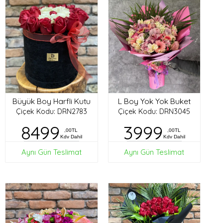
Büyük Boy Harfli Kutu
L Boy Yok Yok Buket
Çiçek Kodu: DRN2783
Çiçek Kodu: DRN3045
8499
3999
,00TL
,00TL
Kdv Dahil
Kdv Dahil
Aynı Gün Teslimat
Aynı Gün Teslimat