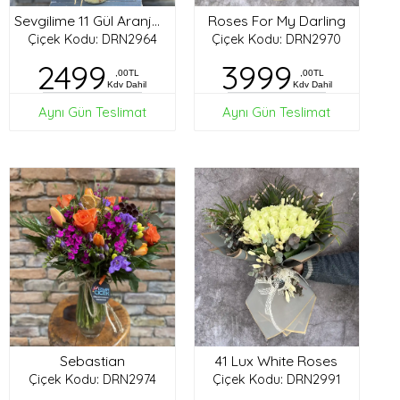
Roses For My Darling
Sevgilime 11 Gül Aranjman
Çiçek Kodu: DRN2964
Çiçek Kodu: DRN2970
2499
3999
,00TL
,00TL
Kdv Dahil
Kdv Dahil
Aynı Gün Teslimat
Aynı Gün Teslimat
Sebastian
41 Lux White Roses
Çiçek Kodu: DRN2974
Çiçek Kodu: DRN2991