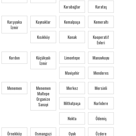
Karabağlar
Karataş
Karşıyaka
Kaynaklar
Kemalpaşa
Kemeraltı
İzmir
Kısıkköy
Konak
Kooperatif
Evleri
Kordon
Küçükyalı
Limontepe
Manavkuyu
İzmir
Mavişehir
Menderes
Menemen
Menemen
Merkez
Mersinli
Maltepe
Organize
Mithatpaşa
Narlıdere
Sanayi
Nokta
Ödemiş
Örnekköy
Osmangazi
Oyak
Özdere