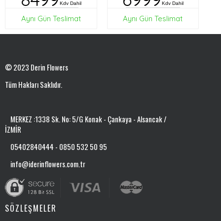
Kdv Dahil
Kdv Dahil
Aynı Gün Teslimat
Aynı Gün Teslimat
© 2023 Derin Flowers
Tüm Hakları Saklıdır.
MERKEZ :1338 Sk. No: 5/G Konak - Çankaya - Alsancak /
İZMİR
05402840444 - 0850 532 50 95
info@iderinflowers.com.tr
SÖZLEŞMELER