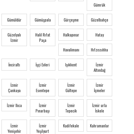
Gümrük
Gümüldür
Gümüşpala
Gürçeşme
Güzelbahçe
Güzelyalı
Halil Rıfat
Halkapınar
Hatay
İzmir
Paşa
Havalimanı
Hıfzıssıhha
İnciraltı
İşçi Evleri
Işıkkent
İzmir
Altındağ
İzmir
İzmir
İzmir
İzmir
Çankaya
Esentepe
Gültepe
İçmeler
İzmir Ilıca
İzmir
İzmir
İzmir urla
Pınarbaşı
Tepecik
İskele
İzmir
İzmir
Kadifekale
Kahramanlar
Yenişehir
Yeşilyurt