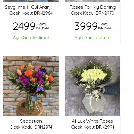
Roses For My Darling
Sevgilime 11 Gül Aranjman
Çiçek Kodu: DRN2964
Çiçek Kodu: DRN2970
2499
3999
,00TL
,00TL
Kdv Dahil
Kdv Dahil
Aynı Gün Teslimat
Aynı Gün Teslimat
Sebastian
41 Lux White Roses
Çiçek Kodu: DRN2974
Çiçek Kodu: DRN2991