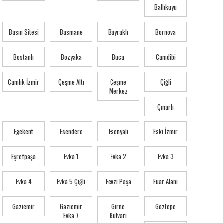
Ballıkuyu
Basın Sitesi
Basmane
Bayraklı
Bornova
Bostanlı
Bozyaka
Buca
Çamdibi
Çamlık İzmir
Çeşme Altı
Çeşme
Çiğli
Merkez
Çınarlı
Egekent
Esendere
Esenyalı
Eski İzmir
Eşrefpaşa
Evka 1
Evka 2
Evka 3
Evka 4
Evka 5 Çiğli
Fevzi Paşa
Fuar Alanı
Gaziemir
Gaziemir
Girne
Göztepe
Evka 7
Bulvarı