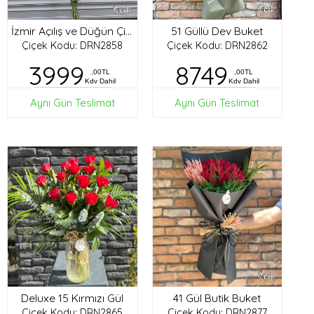
51 Güllü Dev Buket
İzmir Açılış ve Düğün Çiçekleri
Çiçek Kodu: DRN2858
Çiçek Kodu: DRN2862
3999
8749
,00TL
,00TL
Kdv Dahil
Kdv Dahil
Aynı Gün Teslimat
Aynı Gün Teslimat
Deluxe 15 Kırmızı Gül
41 Gül Butik Buket
Çiçek Kodu: DRN2865
Çiçek Kodu: DRN2877