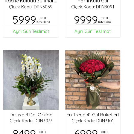
Harfli Kutu Gül
Kadife Kutuda 30 İthal Gül
Çiçek Kodu: DRN3039
Çiçek Kodu: DRN3091
5999
9999
,00TL
,00TL
Kdv Dahil
Kdv Dahil
Aynı Gün Teslimat
Aynı Gün Teslimat
Deluxe 8 Dal Orkide
En Trend 41 Gül Buketleri
Çiçek Kodu: DRN3077
Çiçek Kodu: DRN3101
8499
6999
,00TL
,00TL