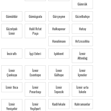
Gümrük
Gümüldür
Gümüşpala
Gürçeşme
Güzelbahçe
Güzelyalı
Halil Rıfat
Halkapınar
Hatay
İzmir
Paşa
Havalimanı
Hıfzıssıhha
İnciraltı
İşçi Evleri
Işıkkent
İzmir
Altındağ
İzmir
İzmir
İzmir
İzmir
Çankaya
Esentepe
Gültepe
İçmeler
İzmir Ilıca
İzmir
İzmir
İzmir urla
Pınarbaşı
Tepecik
İskele
İzmir
İzmir
Kadifekale
Kahramanlar
Yenişehir
Yeşilyurt