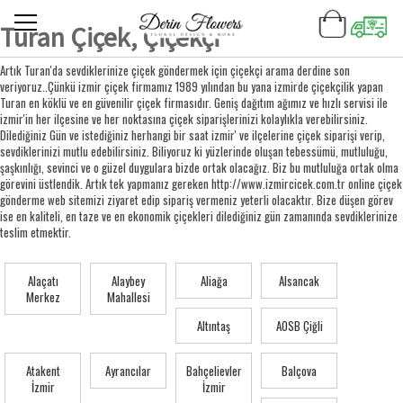
Turan Çiçek, Çiçekçi
Artık Turan'da sevdiklerinize çiçek göndermek için çiçekçi arama derdine son
veriyoruz..Çünkü izmir çiçek firmamız 1989 yılından bu yana izmirde çiçekçilik yapan
Turan en köklü ve en güvenilir çiçek firmasıdır. Geniş dağıtım ağımız ve hızlı servisi ile
izmir'in her ilçesine ve her noktasına çiçek siparişlerinizi kolaylıkla verebilirsiniz.
Dilediğiniz Gün ve istediğiniz herhangi bir saat izmir' ve ilçelerine çiçek siparişi verip,
sevdiklerinizi mutlu edebilirsiniz. Biliyoruz ki yüzlerinde oluşan tebessümü, mutluluğu,
şaşkınlığı, sevinci ve o güzel duygulara bizde ortak olacağız. Biz bu mutluluğa ortak olma
görevini üstlendik. Artık tek yapmanız gereken http://www.izmircicek.com.tr online çiçek
gönderme web sitemizi ziyaret edip sipariş vermeniz yeterli olacaktır. Bize düşen görev
ise en kaliteli, en taze ve en ekonomik çiçekleri dilediğiniz gün zamanında sevdiklerinize
teslim etmektir.
Alaçatı
Alaybey
Aliağa
Alsancak
Merkez
Mahallesi
Altıntaş
AOSB Çiğli
Atakent
Ayrancılar
Bahçelievler
Balçova
İzmir
İzmir