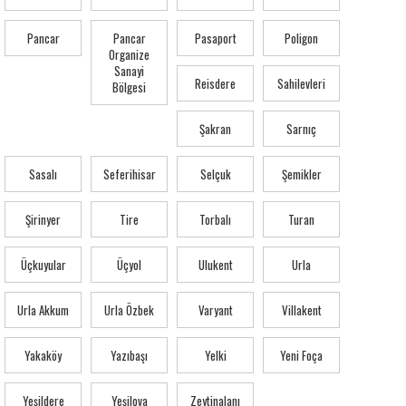
Pancar
Pancar
Pasaport
Poligon
Organize
Sanayi
Reisdere
Sahilevleri
Bölgesi
Şakran
Sarnıç
Sasalı
Seferihisar
Selçuk
Şemikler
Şirinyer
Tire
Torbalı
Turan
Üçkuyular
Üçyol
Ulukent
Urla
Urla Akkum
Urla Özbek
Varyant
Villakent
Yakaköy
Yazıbaşı
Yelki
Yeni Foça
Yeşildere
Yeşilova
Zeytinalanı