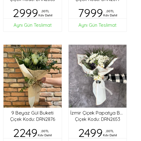
2999
7999
,00TL
,00TL
Kdv Dahil
Kdv Dahil
Aynı Gün Teslimat
Aynı Gün Teslimat
9 Beyaz Gül Buketi
İzmir Çiçek Papatya Buketi
Çiçek Kodu: DRN2876
Çiçek Kodu: DRN2653
2249
2499
,00TL
,00TL
Kdv Dahil
Kdv Dahil