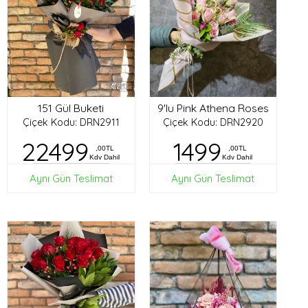
151 Gül Buketi
9'lu Pink Athena Roses
Çiçek Kodu: DRN2911
Çiçek Kodu: DRN2920
22499
1499
,00TL
,00TL
Kdv Dahil
Kdv Dahil
Aynı Gün Teslimat
Aynı Gün Teslimat