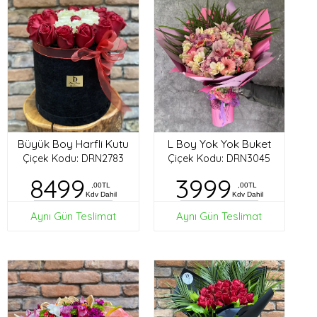
Büyük Boy Harfli Kutu
L Boy Yok Yok Buket
Çiçek Kodu: DRN2783
Çiçek Kodu: DRN3045
8499
3999
,00TL
,00TL
Kdv Dahil
Kdv Dahil
Aynı Gün Teslimat
Aynı Gün Teslimat