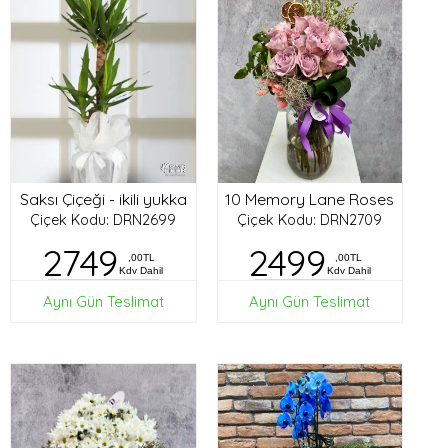
Saksı Çiçeği - ikili yukka
10 Memory Lane Roses
Çiçek Kodu: DRN2699
Çiçek Kodu: DRN2709
2749
2499
,00TL
,00TL
Kdv Dahil
Kdv Dahil
Aynı Gün Teslimat
Aynı Gün Teslimat