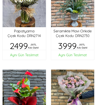
Papatyama
Seramikte Mavi Orkide
Çiçek Kodu: DRN2714
Çiçek Kodu: DRN2730
2499
3999
,00TL
,00TL
Kdv Dahil
Kdv Dahil
Aynı Gün Teslimat
Aynı Gün Teslimat