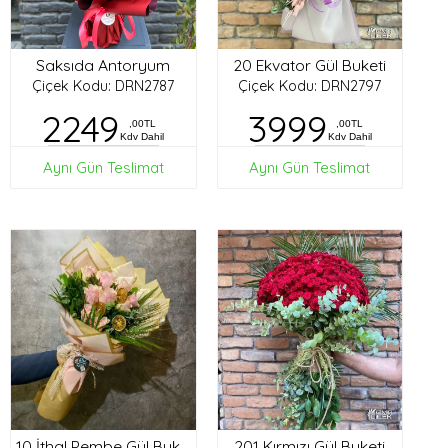
Saksıda Antoryum
20 Ekvator Gül Buketi
Çiçek Kodu: DRN2787
Çiçek Kodu: DRN2797
2249
3999
,00TL
,00TL
Kdv Dahil
Kdv Dahil
Aynı Gün Teslimat
Aynı Gün Teslimat
201 Kırmızı Gül Buketi
10 İthal Pembe Gül Buketi