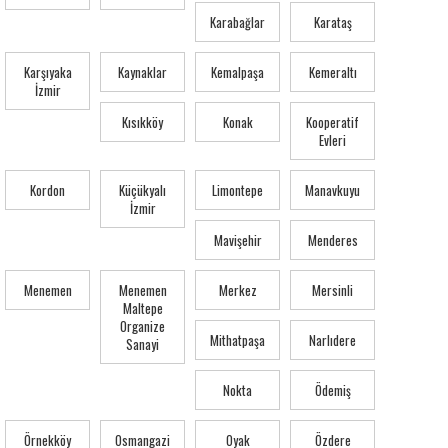
Karabağlar
Karataş
Karşıyaka
Kaynaklar
Kemalpaşa
Kemeraltı
İzmir
Kısıkköy
Konak
Kooperatif
Evleri
Kordon
Küçükyalı
Limontepe
Manavkuyu
İzmir
Mavişehir
Menderes
Menemen
Menemen
Merkez
Mersinli
Maltepe
Organize
Mithatpaşa
Narlıdere
Sanayi
Nokta
Ödemiş
Örnekköy
Osmangazi
Oyak
Özdere