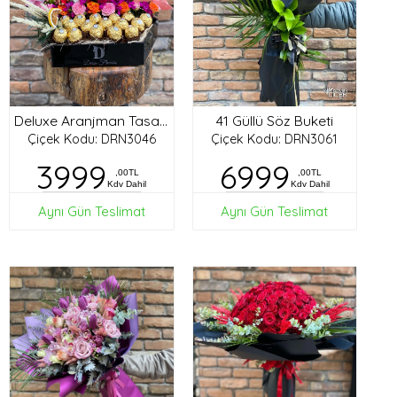
41 Güllü Söz Buketi
Deluxe Aranjman Tasarım
Çiçek Kodu: DRN3046
Çiçek Kodu: DRN3061
3999
6999
,00TL
,00TL
Kdv Dahil
Kdv Dahil
Aynı Gün Teslimat
Aynı Gün Teslimat