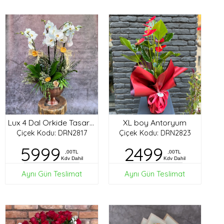
XL boy Antoryum
Lux 4 Dal Orkide Tasarım
Çiçek Kodu: DRN2817
Çiçek Kodu: DRN2823
5999
2499
,00TL
,00TL
Kdv Dahil
Kdv Dahil
Aynı Gün Teslimat
Aynı Gün Teslimat