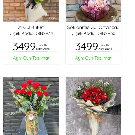
21 Gül Buketi
Şoklanmış Gül Ortanca Tasarım
Çiçek Kodu: DRN2934
Çiçek Kodu: DRN2960
3499
3499
,00TL
,00TL
Kdv Dahil
Kdv Dahil
Aynı Gün Teslimat
Aynı Gün Teslimat