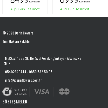
Kdv Dahil
Kdv Dahil
Aynı Gün Teslimat
Aynı Gün Teslimat
© 2023 Derin Flowers
Tüm Hakları Saklıdır.
MERKEZ :1338 Sk. No: 5/G Konak - Çankaya - Alsancak /
İZMİR
05402840444 - 0850 532 50 95
info@iderinflowers.com.tr
SÖZLEŞMELER