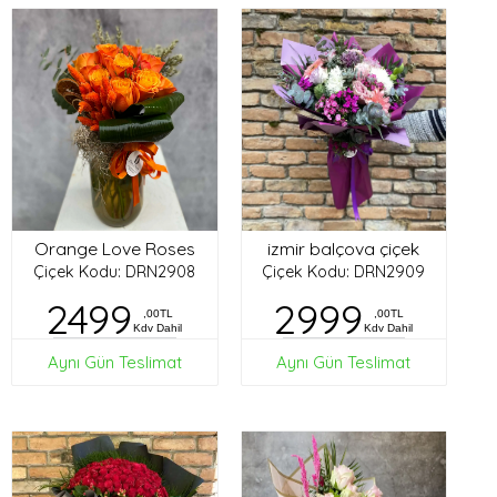
Orange Love Roses
izmir balçova çiçek
Çiçek Kodu: DRN2908
Çiçek Kodu: DRN2909
2499
2999
,00TL
,00TL
Kdv Dahil
Kdv Dahil
Aynı Gün Teslimat
Aynı Gün Teslimat