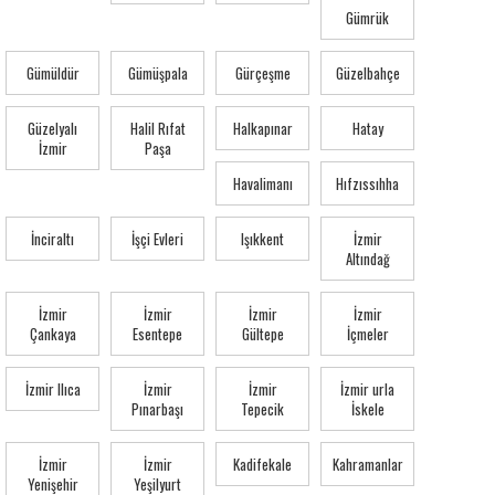
Gümrük
Gümüldür
Gümüşpala
Gürçeşme
Güzelbahçe
Güzelyalı
Halil Rıfat
Halkapınar
Hatay
İzmir
Paşa
Havalimanı
Hıfzıssıhha
İnciraltı
İşçi Evleri
Işıkkent
İzmir
Altındağ
İzmir
İzmir
İzmir
İzmir
Çankaya
Esentepe
Gültepe
İçmeler
İzmir Ilıca
İzmir
İzmir
İzmir urla
Pınarbaşı
Tepecik
İskele
İzmir
İzmir
Kadifekale
Kahramanlar
Yenişehir
Yeşilyurt