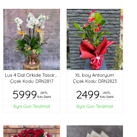
XL boy Antoryum
Lux 4 Dal Orkide Tasarım
Çiçek Kodu: DRN2817
Çiçek Kodu: DRN2823
5999
2499
,00TL
,00TL
Kdv Dahil
Kdv Dahil
Aynı Gün Teslimat
Aynı Gün Teslimat