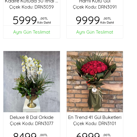
Harfli Kutu Gül
Kadife Kutuda 30 İthal Gül
Çiçek Kodu: DRN3039
Çiçek Kodu: DRN3091
5999
9999
,00TL
,00TL
Kdv Dahil
Kdv Dahil
Aynı Gün Teslimat
Aynı Gün Teslimat
Deluxe 8 Dal Orkide
En Trend 41 Gül Buketleri
Çiçek Kodu: DRN3077
Çiçek Kodu: DRN3101
8499
6999
,00TL
,00TL