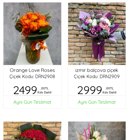
Orange Love Roses
izmir balçova çiçek
Çiçek Kodu: DRN2908
Çiçek Kodu: DRN2909
2499
2999
,00TL
,00TL
Kdv Dahil
Kdv Dahil
Aynı Gün Teslimat
Aynı Gün Teslimat