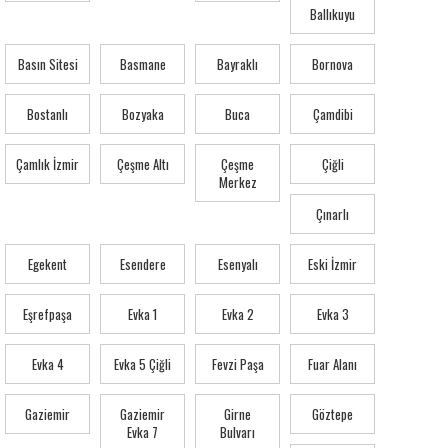
Ballıkuyu
Basın Sitesi
Basmane
Bayraklı
Bornova
Bostanlı
Bozyaka
Buca
Çamdibi
Çamlık İzmir
Çeşme Altı
Çeşme
Çiğli
Merkez
Çınarlı
Egekent
Esendere
Esenyalı
Eski İzmir
Eşrefpaşa
Evka 1
Evka 2
Evka 3
Evka 4
Evka 5 Çiğli
Fevzi Paşa
Fuar Alanı
Gaziemir
Gaziemir
Girne
Göztepe
Evka 7
Bulvarı