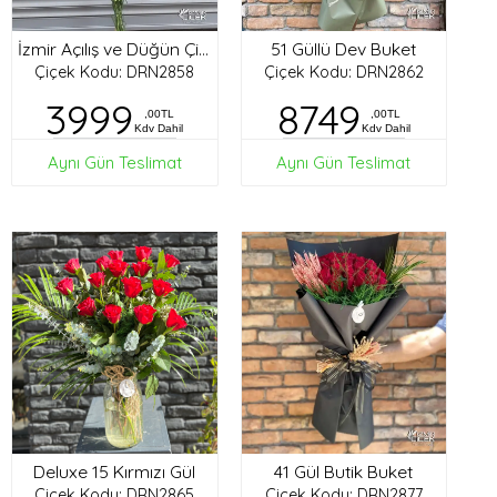
51 Güllü Dev Buket
İzmir Açılış ve Düğün Çiçekleri
Çiçek Kodu: DRN2858
Çiçek Kodu: DRN2862
3999
8749
,00TL
,00TL
Kdv Dahil
Kdv Dahil
Aynı Gün Teslimat
Aynı Gün Teslimat
Deluxe 15 Kırmızı Gül
41 Gül Butik Buket
Çiçek Kodu: DRN2865
Çiçek Kodu: DRN2877