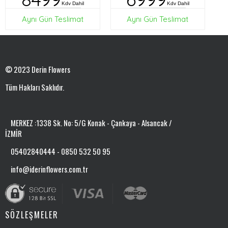
Kdv Dahil
Kdv Dahil
Aynı Gün Teslimat
Aynı Gün Teslimat
© 2023 Derin Flowers
Tüm Hakları Saklıdır.
MERKEZ :1338 Sk. No: 5/G Konak - Çankaya - Alsancak /
İZMİR
05402840444 - 0850 532 50 95
info@iderinflowers.com.tr
SÖZLEŞMELER