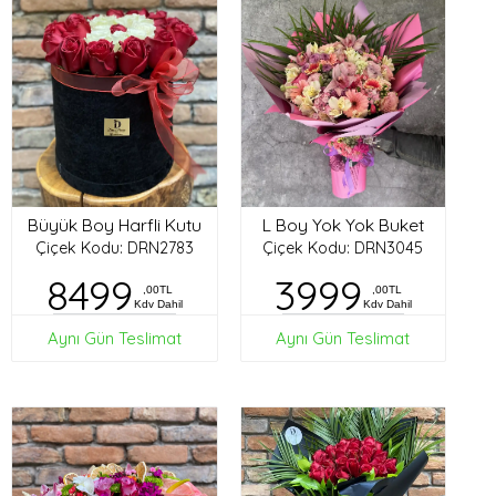
Büyük Boy Harfli Kutu
L Boy Yok Yok Buket
Çiçek Kodu: DRN2783
Çiçek Kodu: DRN3045
8499
3999
,00TL
,00TL
Kdv Dahil
Kdv Dahil
Aynı Gün Teslimat
Aynı Gün Teslimat