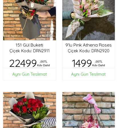
151 Gül Buketi
9'lu Pink Athena Roses
Çiçek Kodu: DRN2911
Çiçek Kodu: DRN2920
22499
1499
,00TL
,00TL
Kdv Dahil
Kdv Dahil
Aynı Gün Teslimat
Aynı Gün Teslimat