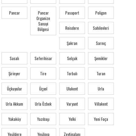
Pancar
Pancar
Pasaport
Poligon
Organize
Sanayi
Reisdere
Sahilevleri
Bölgesi
Şakran
Sarnıç
Sasalı
Seferihisar
Selçuk
Şemikler
Şirinyer
Tire
Torbalı
Turan
Üçkuyular
Üçyol
Ulukent
Urla
Urla Akkum
Urla Özbek
Varyant
Villakent
Yakaköy
Yazıbaşı
Yelki
Yeni Foça
Yeşildere
Yeşilova
Zeytinalanı