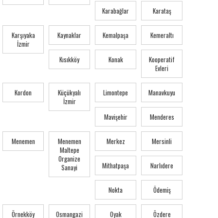
Karabağlar
Karataş
Karşıyaka
Kaynaklar
Kemalpaşa
Kemeraltı
İzmir
Kısıkköy
Konak
Kooperatif
Evleri
Kordon
Küçükyalı
Limontepe
Manavkuyu
İzmir
Mavişehir
Menderes
Menemen
Menemen
Merkez
Mersinli
Maltepe
Organize
Mithatpaşa
Narlıdere
Sanayi
Nokta
Ödemiş
Örnekköy
Osmangazi
Oyak
Özdere