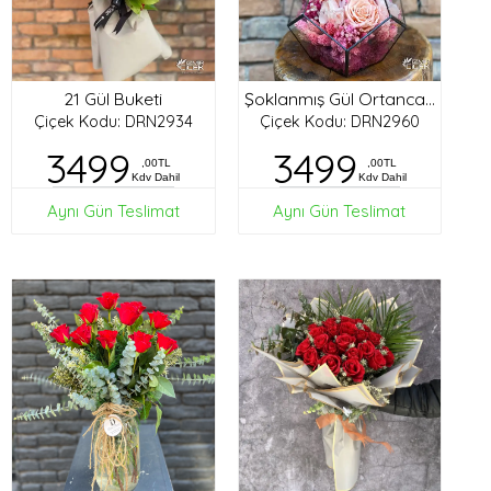
21 Gül Buketi
Şoklanmış Gül Ortanca Tasarım
Çiçek Kodu: DRN2934
Çiçek Kodu: DRN2960
3499
3499
,00TL
,00TL
Kdv Dahil
Kdv Dahil
Aynı Gün Teslimat
Aynı Gün Teslimat