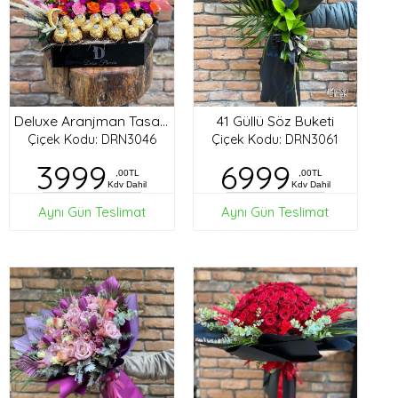
41 Güllü Söz Buketi
Deluxe Aranjman Tasarım
Çiçek Kodu: DRN3046
Çiçek Kodu: DRN3061
3999
6999
,00TL
,00TL
Kdv Dahil
Kdv Dahil
Aynı Gün Teslimat
Aynı Gün Teslimat