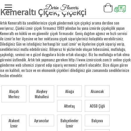
Kemeraltı Çiçek, Çiçekçi
Artık Kemeraltı'da sevdiklerinize çiçek göndermek için çiçekçi arama derdine son
veriyoruz..Çünkü izmir çiçek firmamız 1989 yılından bu yana izmirde çiçekçilik yapan
Kemeraltı en köklü ve en güvenilir çiçek firmasıdır. Geniş dağıtım ağımız ve hızlı servisi
ile izmir'in her ilçesine ve her noktasına çiçek siparişlerinizi kolaylıkla verebilirsiniz.
Dilediğiniz Gün ve istediğiniz herhangi bir saat izmir' ve ilçelerine çiçek siparişi verip,
sevdiklerinizi mutlu edebilirsiniz. Biliyoruz ki yüzlerinde oluşan tebessümü, mutluluğu,
şaşkınlığı, sevinci ve o güzel duygulara bizde ortak olacağız. Biz bu mutluluğa ortak olma
görevini üstlendik. Artık tek yapmanız gereken http://www.izmircicek.com.tr online çiçek
gönderme web sitemizi ziyaret edip sipariş vermeniz yeterli olacaktır. Bize düşen görev
ise en kaliteli, en taze ve en ekonomik çiçekleri dilediğiniz gün zamanında sevdiklerinize
teslim etmektir.
Alaçatı
Alaybey
Aliağa
Alsancak
Merkez
Mahallesi
Altıntaş
AOSB Çiğli
Atakent
Ayrancılar
Bahçelievler
Balçova
İzmir
İzmir