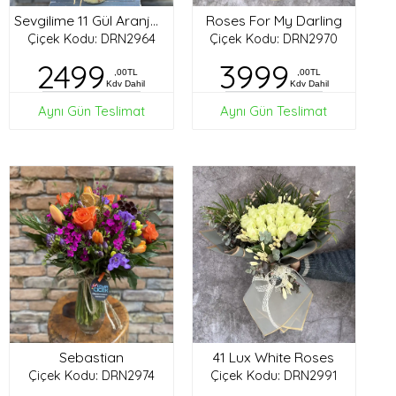
Roses For My Darling
Sevgilime 11 Gül Aranjman
Çiçek Kodu: DRN2964
Çiçek Kodu: DRN2970
2499
3999
,00TL
,00TL
Kdv Dahil
Kdv Dahil
Aynı Gün Teslimat
Aynı Gün Teslimat
Sebastian
41 Lux White Roses
Çiçek Kodu: DRN2974
Çiçek Kodu: DRN2991