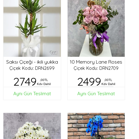
Saksı Çiçeği - ikili yukka
10 Memory Lane Roses
Çiçek Kodu: DRN2699
Çiçek Kodu: DRN2709
2749
2499
,00TL
,00TL
Kdv Dahil
Kdv Dahil
Aynı Gün Teslimat
Aynı Gün Teslimat