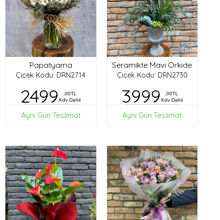
Papatyama
Seramikte Mavi Orkide
Çiçek Kodu: DRN2714
Çiçek Kodu: DRN2730
2499
3999
,00TL
,00TL
Kdv Dahil
Kdv Dahil
Aynı Gün Teslimat
Aynı Gün Teslimat