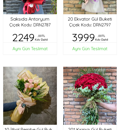
Saksıda Antoryum
20 Ekvator Gül Buketi
Çiçek Kodu: DRN2787
Çiçek Kodu: DRN2797
2249
3999
,00TL
,00TL
Kdv Dahil
Kdv Dahil
Aynı Gün Teslimat
Aynı Gün Teslimat
201 Kırmızı Gül Buketi
10 İthal Pembe Gül Buketi