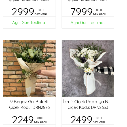
2999
7999
,00TL
,00TL
Kdv Dahil
Kdv Dahil
Aynı Gün Teslimat
Aynı Gün Teslimat
9 Beyaz Gül Buketi
İzmir Çiçek Papatya Buketi
Çiçek Kodu: DRN2876
Çiçek Kodu: DRN2653
2249
2499
,00TL
,00TL
Kdv Dahil
Kdv Dahil