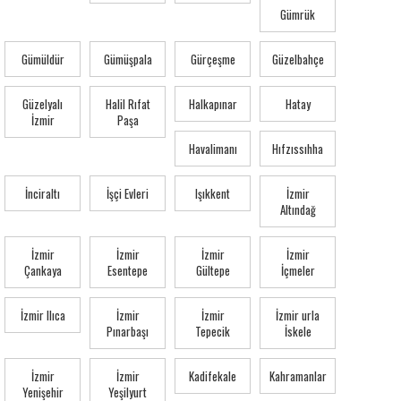
Gümrük
Gümüldür
Gümüşpala
Gürçeşme
Güzelbahçe
Güzelyalı
Halil Rıfat
Halkapınar
Hatay
İzmir
Paşa
Havalimanı
Hıfzıssıhha
İnciraltı
İşçi Evleri
Işıkkent
İzmir
Altındağ
İzmir
İzmir
İzmir
İzmir
Çankaya
Esentepe
Gültepe
İçmeler
İzmir Ilıca
İzmir
İzmir
İzmir urla
Pınarbaşı
Tepecik
İskele
İzmir
İzmir
Kadifekale
Kahramanlar
Yenişehir
Yeşilyurt