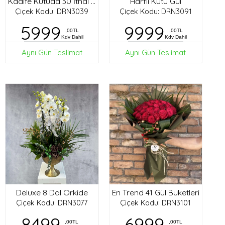
Harfli Kutu Gül
Kadife Kutuda 30 İthal Gül
Çiçek Kodu: DRN3039
Çiçek Kodu: DRN3091
5999
9999
,00TL
,00TL
Kdv Dahil
Kdv Dahil
Aynı Gün Teslimat
Aynı Gün Teslimat
Deluxe 8 Dal Orkide
En Trend 41 Gül Buketleri
Çiçek Kodu: DRN3077
Çiçek Kodu: DRN3101
8499
6999
,00TL
,00TL