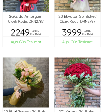
Saksıda Antoryum
20 Ekvator Gül Buketi
Çiçek Kodu: DRN2787
Çiçek Kodu: DRN2797
2249
3999
,00TL
,00TL
Kdv Dahil
Kdv Dahil
Aynı Gün Teslimat
Aynı Gün Teslimat
201 Kırmızı Gül Buketi
10 İthal Pembe Gül Buketi