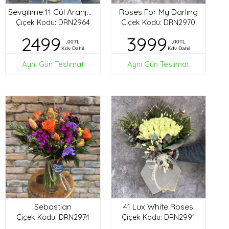
Roses For My Darling
Sevgilime 11 Gül Aranjman
Çiçek Kodu: DRN2964
Çiçek Kodu: DRN2970
2499
3999
,00TL
,00TL
Kdv Dahil
Kdv Dahil
Aynı Gün Teslimat
Aynı Gün Teslimat
Sebastian
41 Lux White Roses
Çiçek Kodu: DRN2974
Çiçek Kodu: DRN2991