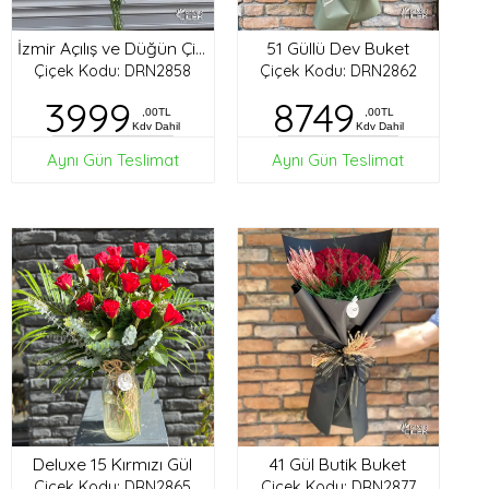
51 Güllü Dev Buket
İzmir Açılış ve Düğün Çiçekleri
Çiçek Kodu: DRN2858
Çiçek Kodu: DRN2862
3999
8749
,00TL
,00TL
Kdv Dahil
Kdv Dahil
Aynı Gün Teslimat
Aynı Gün Teslimat
Deluxe 15 Kırmızı Gül
41 Gül Butik Buket
Çiçek Kodu: DRN2865
Çiçek Kodu: DRN2877