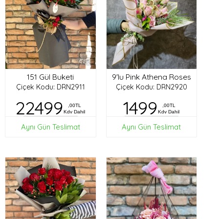
151 Gül Buketi
9'lu Pink Athena Roses
Çiçek Kodu: DRN2911
Çiçek Kodu: DRN2920
22499
1499
,00TL
,00TL
Kdv Dahil
Kdv Dahil
Aynı Gün Teslimat
Aynı Gün Teslimat