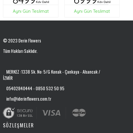
Kdv Dahil
Kdv Dahil
Aynı Gün Teslimat
Aynı Gün Teslimat
© 2023 Derin Flowers
Tüm Hakları Saklıdır.
MERKEZ :1338 Sk. No: 5/G Konak - Çankaya - Alsancak /
İZMİR
05402840444 - 0850 532 50 95
info@iderinflowers.com.tr
SÖZLEŞMELER