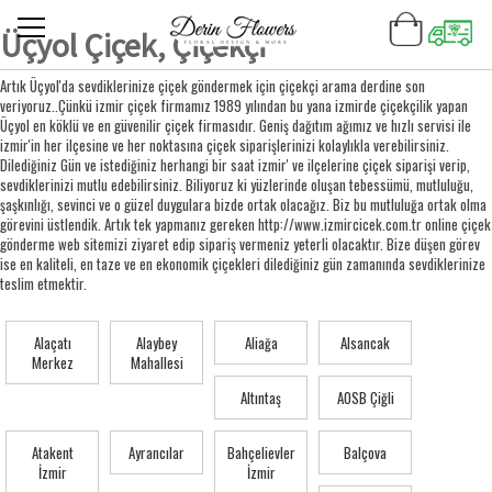
Üçyol Çiçek, Çiçekçi
Artık Üçyol'da sevdiklerinize çiçek göndermek için çiçekçi arama derdine son
veriyoruz..Çünkü izmir çiçek firmamız 1989 yılından bu yana izmirde çiçekçilik yapan
Üçyol en köklü ve en güvenilir çiçek firmasıdır. Geniş dağıtım ağımız ve hızlı servisi ile
izmir'in her ilçesine ve her noktasına çiçek siparişlerinizi kolaylıkla verebilirsiniz.
Dilediğiniz Gün ve istediğiniz herhangi bir saat izmir' ve ilçelerine çiçek siparişi verip,
sevdiklerinizi mutlu edebilirsiniz. Biliyoruz ki yüzlerinde oluşan tebessümü, mutluluğu,
şaşkınlığı, sevinci ve o güzel duygulara bizde ortak olacağız. Biz bu mutluluğa ortak olma
görevini üstlendik. Artık tek yapmanız gereken http://www.izmircicek.com.tr online çiçek
gönderme web sitemizi ziyaret edip sipariş vermeniz yeterli olacaktır. Bize düşen görev
ise en kaliteli, en taze ve en ekonomik çiçekleri dilediğiniz gün zamanında sevdiklerinize
teslim etmektir.
Alaçatı
Alaybey
Aliağa
Alsancak
Merkez
Mahallesi
Altıntaş
AOSB Çiğli
Atakent
Ayrancılar
Bahçelievler
Balçova
İzmir
İzmir