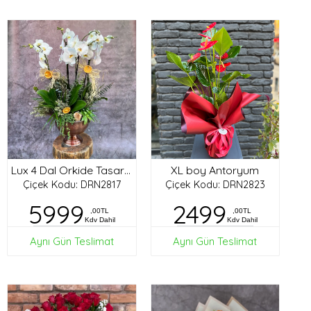
XL boy Antoryum
Lux 4 Dal Orkide Tasarım
Çiçek Kodu: DRN2817
Çiçek Kodu: DRN2823
5999
2499
,00TL
,00TL
Kdv Dahil
Kdv Dahil
Aynı Gün Teslimat
Aynı Gün Teslimat