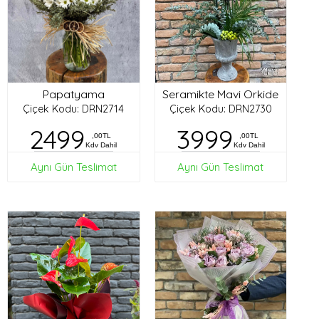
Papatyama
Seramikte Mavi Orkide
Çiçek Kodu: DRN2714
Çiçek Kodu: DRN2730
2499
3999
,00TL
,00TL
Kdv Dahil
Kdv Dahil
Aynı Gün Teslimat
Aynı Gün Teslimat