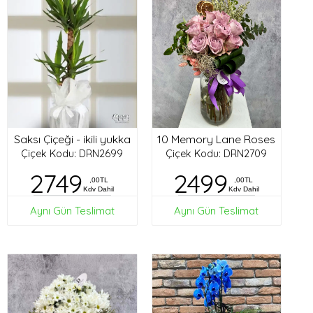
Saksı Çiçeği - ikili yukka
10 Memory Lane Roses
Çiçek Kodu: DRN2699
Çiçek Kodu: DRN2709
2749
2499
,00TL
,00TL
Kdv Dahil
Kdv Dahil
Aynı Gün Teslimat
Aynı Gün Teslimat