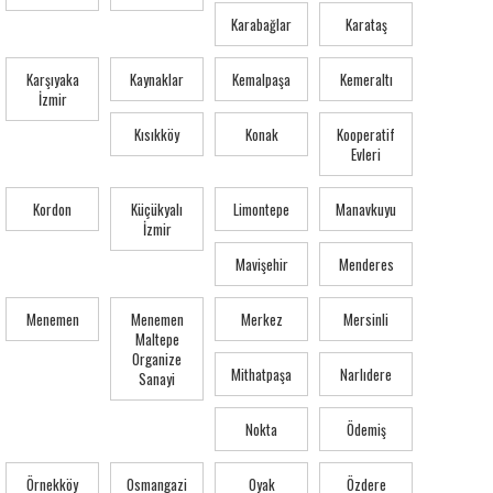
Karabağlar
Karataş
Karşıyaka
Kaynaklar
Kemalpaşa
Kemeraltı
İzmir
Kısıkköy
Konak
Kooperatif
Evleri
Kordon
Küçükyalı
Limontepe
Manavkuyu
İzmir
Mavişehir
Menderes
Menemen
Menemen
Merkez
Mersinli
Maltepe
Organize
Mithatpaşa
Narlıdere
Sanayi
Nokta
Ödemiş
Örnekköy
Osmangazi
Oyak
Özdere