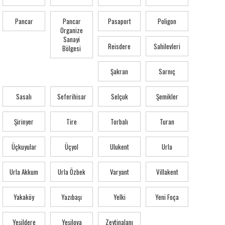
Pancar
Pancar
Pasaport
Poligon
Organize
Sanayi
Reisdere
Sahilevleri
Bölgesi
Şakran
Sarnıç
Sasalı
Seferihisar
Selçuk
Şemikler
Şirinyer
Tire
Torbalı
Turan
Üçkuyular
Üçyol
Ulukent
Urla
Urla Akkum
Urla Özbek
Varyant
Villakent
Yakaköy
Yazıbaşı
Yelki
Yeni Foça
Yeşildere
Yeşilova
Zeytinalanı