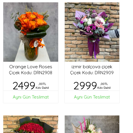
Orange Love Roses
izmir balçova çiçek
Çiçek Kodu: DRN2908
Çiçek Kodu: DRN2909
2499
2999
,00TL
,00TL
Kdv Dahil
Kdv Dahil
Aynı Gün Teslimat
Aynı Gün Teslimat