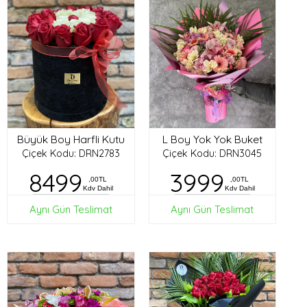
Büyük Boy Harfli Kutu
L Boy Yok Yok Buket
Çiçek Kodu: DRN2783
Çiçek Kodu: DRN3045
8499
3999
,00TL
,00TL
Kdv Dahil
Kdv Dahil
Aynı Gün Teslimat
Aynı Gün Teslimat