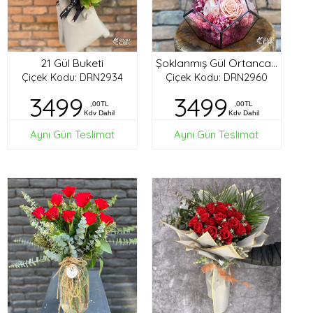
21 Gül Buketi
Şoklanmış Gül Ortanca Tasarım
Çiçek Kodu: DRN2934
Çiçek Kodu: DRN2960
3499
3499
,00TL
,00TL
Kdv Dahil
Kdv Dahil
Aynı Gün Teslimat
Aynı Gün Teslimat