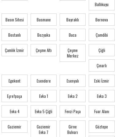
Ballıkuyu
Basın Sitesi
Basmane
Bayraklı
Bornova
Bostanlı
Bozyaka
Buca
Çamdibi
Çamlık İzmir
Çeşme Altı
Çeşme
Çiğli
Merkez
Çınarlı
Egekent
Esendere
Esenyalı
Eski İzmir
Eşrefpaşa
Evka 1
Evka 2
Evka 3
Evka 4
Evka 5 Çiğli
Fevzi Paşa
Fuar Alanı
Gaziemir
Gaziemir
Girne
Göztepe
Evka 7
Bulvarı