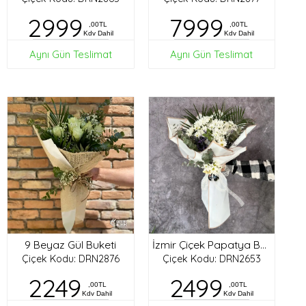
2999
7999
,00TL
,00TL
Kdv Dahil
Kdv Dahil
Aynı Gün Teslimat
Aynı Gün Teslimat
9 Beyaz Gül Buketi
İzmir Çiçek Papatya Buketi
Çiçek Kodu: DRN2876
Çiçek Kodu: DRN2653
2249
2499
,00TL
,00TL
Kdv Dahil
Kdv Dahil