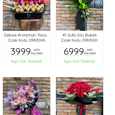
41 Güllü Söz Buketi
Deluxe Aranjman Tasarım
Çiçek Kodu: DRN3046
Çiçek Kodu: DRN3061
3999
6999
,00TL
,00TL
Kdv Dahil
Kdv Dahil
Aynı Gün Teslimat
Aynı Gün Teslimat