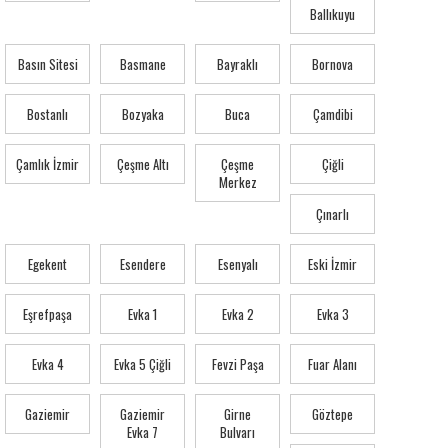
Ballıkuyu
Basın Sitesi
Basmane
Bayraklı
Bornova
Bostanlı
Bozyaka
Buca
Çamdibi
Çamlık İzmir
Çeşme Altı
Çeşme
Çiğli
Merkez
Çınarlı
Egekent
Esendere
Esenyalı
Eski İzmir
Eşrefpaşa
Evka 1
Evka 2
Evka 3
Evka 4
Evka 5 Çiğli
Fevzi Paşa
Fuar Alanı
Gaziemir
Gaziemir
Girne
Göztepe
Evka 7
Bulvarı