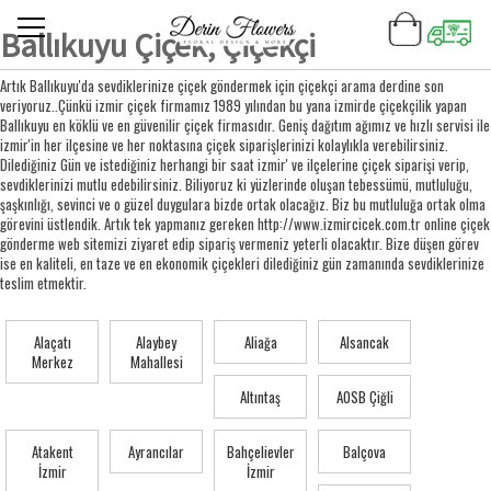
Ballıkuyu Çiçek, Çiçekçi
Artık Ballıkuyu'da sevdiklerinize çiçek göndermek için çiçekçi arama derdine son
veriyoruz..Çünkü izmir çiçek firmamız 1989 yılından bu yana izmirde çiçekçilik yapan
Ballıkuyu en köklü ve en güvenilir çiçek firmasıdır. Geniş dağıtım ağımız ve hızlı servisi ile
izmir'in her ilçesine ve her noktasına çiçek siparişlerinizi kolaylıkla verebilirsiniz.
Dilediğiniz Gün ve istediğiniz herhangi bir saat izmir' ve ilçelerine çiçek siparişi verip,
sevdiklerinizi mutlu edebilirsiniz. Biliyoruz ki yüzlerinde oluşan tebessümü, mutluluğu,
şaşkınlığı, sevinci ve o güzel duygulara bizde ortak olacağız. Biz bu mutluluğa ortak olma
görevini üstlendik. Artık tek yapmanız gereken http://www.izmircicek.com.tr online çiçek
gönderme web sitemizi ziyaret edip sipariş vermeniz yeterli olacaktır. Bize düşen görev
ise en kaliteli, en taze ve en ekonomik çiçekleri dilediğiniz gün zamanında sevdiklerinize
teslim etmektir.
Alaçatı
Alaybey
Aliağa
Alsancak
Merkez
Mahallesi
Altıntaş
AOSB Çiğli
Atakent
Ayrancılar
Bahçelievler
Balçova
İzmir
İzmir