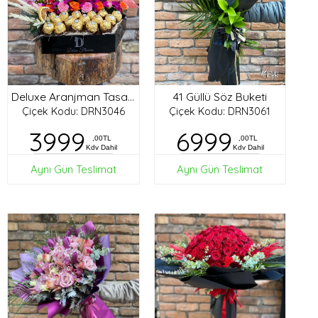
41 Güllü Söz Buketi
Deluxe Aranjman Tasarım
Çiçek Kodu: DRN3046
Çiçek Kodu: DRN3061
3999
6999
,00TL
,00TL
Kdv Dahil
Kdv Dahil
Aynı Gün Teslimat
Aynı Gün Teslimat