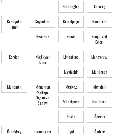
Karabağlar
Karataş
Karşıyaka
Kaynaklar
Kemalpaşa
Kemeraltı
İzmir
Kısıkköy
Konak
Kooperatif
Evleri
Kordon
Küçükyalı
Limontepe
Manavkuyu
İzmir
Mavişehir
Menderes
Menemen
Menemen
Merkez
Mersinli
Maltepe
Organize
Mithatpaşa
Narlıdere
Sanayi
Nokta
Ödemiş
Örnekköy
Osmangazi
Oyak
Özdere