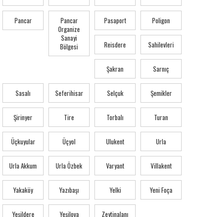
Pancar
Pancar
Pasaport
Poligon
Organize
Sanayi
Reisdere
Sahilevleri
Bölgesi
Şakran
Sarnıç
Sasalı
Seferihisar
Selçuk
Şemikler
Şirinyer
Tire
Torbalı
Turan
Üçkuyular
Üçyol
Ulukent
Urla
Urla Akkum
Urla Özbek
Varyant
Villakent
Yakaköy
Yazıbaşı
Yelki
Yeni Foça
Yeşildere
Yeşilova
Zeytinalanı