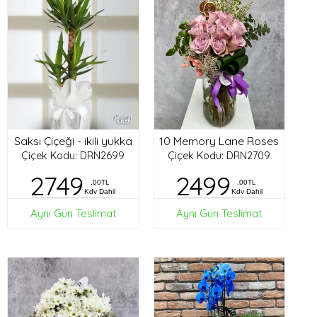
Saksı Çiçeği - ikili yukka
10 Memory Lane Roses
Çiçek Kodu: DRN2699
Çiçek Kodu: DRN2709
2749
2499
,00TL
,00TL
Kdv Dahil
Kdv Dahil
Aynı Gün Teslimat
Aynı Gün Teslimat