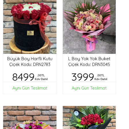
Büyük Boy Harfli Kutu
L Boy Yok Yok Buket
Çiçek Kodu: DRN2783
Çiçek Kodu: DRN3045
8499
3999
,00TL
,00TL
Kdv Dahil
Kdv Dahil
Aynı Gün Teslimat
Aynı Gün Teslimat