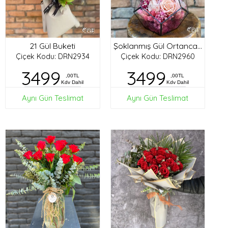
21 Gül Buketi
Şoklanmış Gül Ortanca Tasarım
Çiçek Kodu: DRN2934
Çiçek Kodu: DRN2960
3499
3499
,00TL
,00TL
Kdv Dahil
Kdv Dahil
Aynı Gün Teslimat
Aynı Gün Teslimat