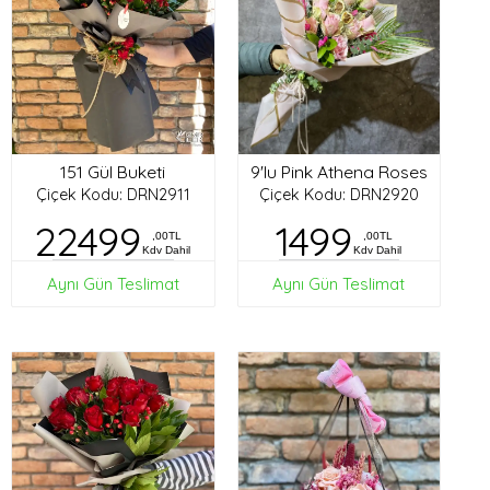
151 Gül Buketi
9'lu Pink Athena Roses
Çiçek Kodu: DRN2911
Çiçek Kodu: DRN2920
22499
1499
,00TL
,00TL
Kdv Dahil
Kdv Dahil
Aynı Gün Teslimat
Aynı Gün Teslimat