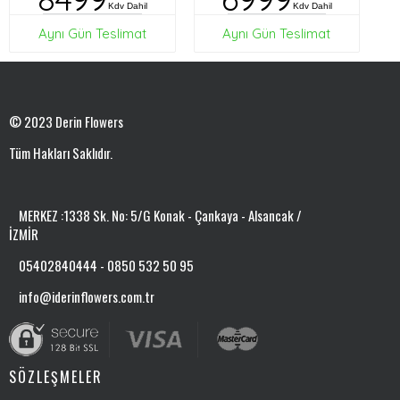
Kdv Dahil
Kdv Dahil
Aynı Gün Teslimat
Aynı Gün Teslimat
© 2023 Derin Flowers
Tüm Hakları Saklıdır.
MERKEZ :1338 Sk. No: 5/G Konak - Çankaya - Alsancak /
İZMİR
05402840444 - 0850 532 50 95
info@iderinflowers.com.tr
SÖZLEŞMELER