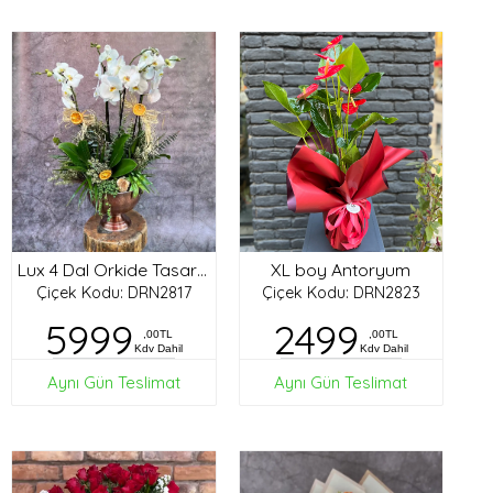
XL boy Antoryum
Lux 4 Dal Orkide Tasarım
Çiçek Kodu: DRN2817
Çiçek Kodu: DRN2823
5999
2499
,00TL
,00TL
Kdv Dahil
Kdv Dahil
Aynı Gün Teslimat
Aynı Gün Teslimat