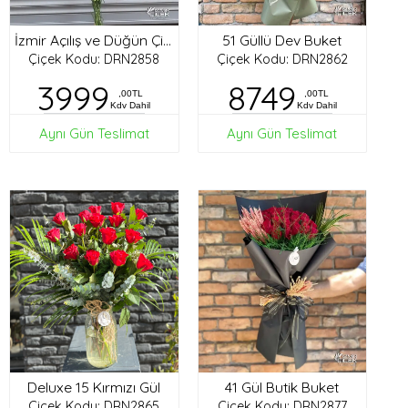
51 Güllü Dev Buket
İzmir Açılış ve Düğün Çiçekleri
Çiçek Kodu: DRN2858
Çiçek Kodu: DRN2862
3999
8749
,00TL
,00TL
Kdv Dahil
Kdv Dahil
Aynı Gün Teslimat
Aynı Gün Teslimat
Deluxe 15 Kırmızı Gül
41 Gül Butik Buket
Çiçek Kodu: DRN2865
Çiçek Kodu: DRN2877