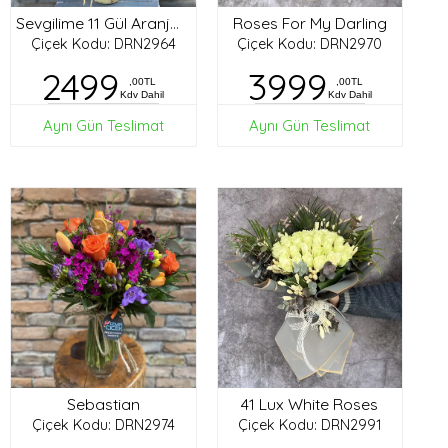
Roses For My Darling
Sevgilime 11 Gül Aranjman
Çiçek Kodu: DRN2964
Çiçek Kodu: DRN2970
2499
3999
,00TL
,00TL
Kdv Dahil
Kdv Dahil
Aynı Gün Teslimat
Aynı Gün Teslimat
Sebastian
41 Lux White Roses
Çiçek Kodu: DRN2974
Çiçek Kodu: DRN2991