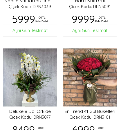
Harfli Kutu Gül
Kadife Kutuda 30 İthal Gül
Çiçek Kodu: DRN3039
Çiçek Kodu: DRN3091
5999
9999
,00TL
,00TL
Kdv Dahil
Kdv Dahil
Aynı Gün Teslimat
Aynı Gün Teslimat
Deluxe 8 Dal Orkide
En Trend 41 Gül Buketleri
Çiçek Kodu: DRN3077
Çiçek Kodu: DRN3101
8499
6999
,00TL
,00TL