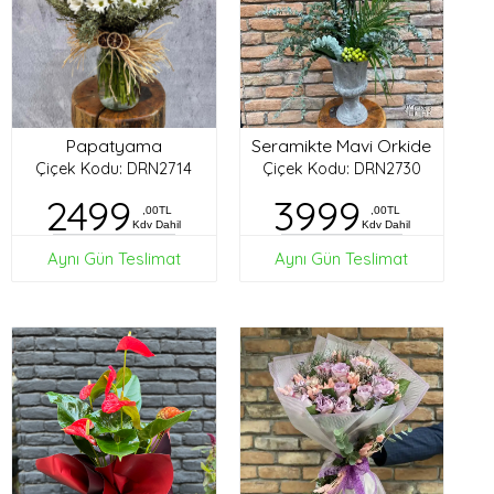
Papatyama
Seramikte Mavi Orkide
Çiçek Kodu: DRN2714
Çiçek Kodu: DRN2730
2499
3999
,00TL
,00TL
Kdv Dahil
Kdv Dahil
Aynı Gün Teslimat
Aynı Gün Teslimat