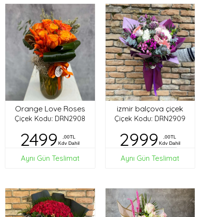
Orange Love Roses
izmir balçova çiçek
Çiçek Kodu: DRN2908
Çiçek Kodu: DRN2909
2499
2999
,00TL
,00TL
Kdv Dahil
Kdv Dahil
Aynı Gün Teslimat
Aynı Gün Teslimat