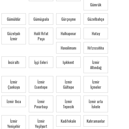
Gümrük
Gümüldür
Gümüşpala
Gürçeşme
Güzelbahçe
Güzelyalı
Halil Rıfat
Halkapınar
Hatay
İzmir
Paşa
Havalimanı
Hıfzıssıhha
İnciraltı
İşçi Evleri
Işıkkent
İzmir
Altındağ
İzmir
İzmir
İzmir
İzmir
Çankaya
Esentepe
Gültepe
İçmeler
İzmir Ilıca
İzmir
İzmir
İzmir urla
Pınarbaşı
Tepecik
İskele
İzmir
İzmir
Kadifekale
Kahramanlar
Yenişehir
Yeşilyurt