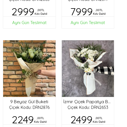
2999
7999
,00TL
,00TL
Kdv Dahil
Kdv Dahil
Aynı Gün Teslimat
Aynı Gün Teslimat
9 Beyaz Gül Buketi
İzmir Çiçek Papatya Buketi
Çiçek Kodu: DRN2876
Çiçek Kodu: DRN2653
2249
2499
,00TL
,00TL
Kdv Dahil
Kdv Dahil