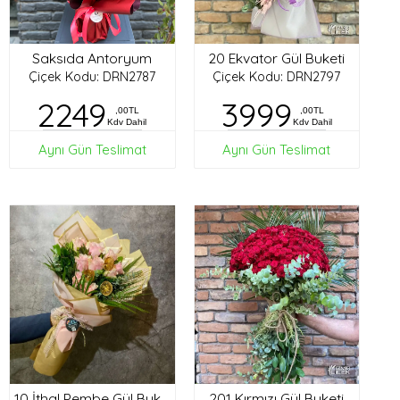
Saksıda Antoryum
20 Ekvator Gül Buketi
Çiçek Kodu: DRN2787
Çiçek Kodu: DRN2797
2249
3999
,00TL
,00TL
Kdv Dahil
Kdv Dahil
Aynı Gün Teslimat
Aynı Gün Teslimat
201 Kırmızı Gül Buketi
10 İthal Pembe Gül Buketi