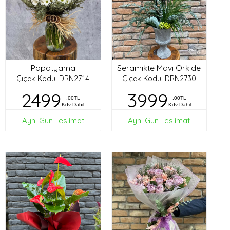
Papatyama
Seramikte Mavi Orkide
Çiçek Kodu: DRN2714
Çiçek Kodu: DRN2730
2499
3999
,00TL
,00TL
Kdv Dahil
Kdv Dahil
Aynı Gün Teslimat
Aynı Gün Teslimat