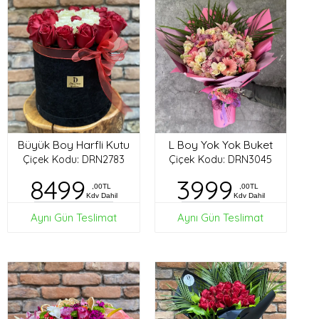
Büyük Boy Harfli Kutu
L Boy Yok Yok Buket
Çiçek Kodu: DRN2783
Çiçek Kodu: DRN3045
8499
3999
,00TL
,00TL
Kdv Dahil
Kdv Dahil
Aynı Gün Teslimat
Aynı Gün Teslimat