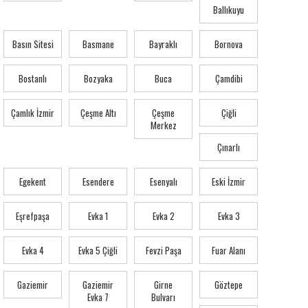
Ballıkuyu
Basın Sitesi
Basmane
Bayraklı
Bornova
Bostanlı
Bozyaka
Buca
Çamdibi
Çamlık İzmir
Çeşme Altı
Çeşme
Çiğli
Merkez
Çınarlı
Egekent
Esendere
Esenyalı
Eski İzmir
Eşrefpaşa
Evka 1
Evka 2
Evka 3
Evka 4
Evka 5 Çiğli
Fevzi Paşa
Fuar Alanı
Gaziemir
Gaziemir
Girne
Göztepe
Evka 7
Bulvarı