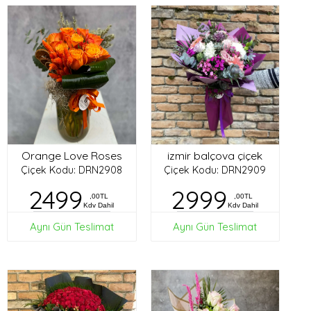
Orange Love Roses
izmir balçova çiçek
Çiçek Kodu: DRN2908
Çiçek Kodu: DRN2909
2499
2999
,00TL
,00TL
Kdv Dahil
Kdv Dahil
Aynı Gün Teslimat
Aynı Gün Teslimat