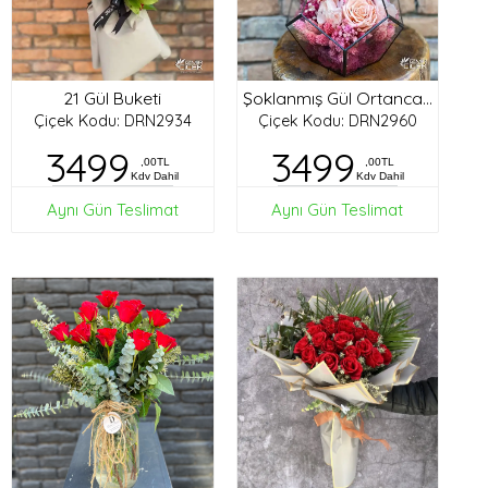
21 Gül Buketi
Şoklanmış Gül Ortanca Tasarım
Çiçek Kodu: DRN2934
Çiçek Kodu: DRN2960
3499
3499
,00TL
,00TL
Kdv Dahil
Kdv Dahil
Aynı Gün Teslimat
Aynı Gün Teslimat