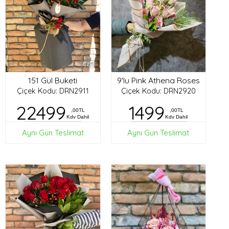
151 Gül Buketi
9'lu Pink Athena Roses
Çiçek Kodu: DRN2911
Çiçek Kodu: DRN2920
22499
1499
,00TL
,00TL
Kdv Dahil
Kdv Dahil
Aynı Gün Teslimat
Aynı Gün Teslimat