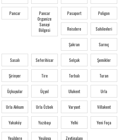
Pancar
Pancar
Pasaport
Poligon
Organize
Sanayi
Reisdere
Sahilevleri
Bölgesi
Şakran
Sarnıç
Sasalı
Seferihisar
Selçuk
Şemikler
Şirinyer
Tire
Torbalı
Turan
Üçkuyular
Üçyol
Ulukent
Urla
Urla Akkum
Urla Özbek
Varyant
Villakent
Yakaköy
Yazıbaşı
Yelki
Yeni Foça
Yeşildere
Yeşilova
Zeytinalanı