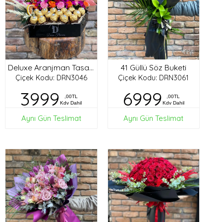
41 Güllü Söz Buketi
Deluxe Aranjman Tasarım
Çiçek Kodu: DRN3046
Çiçek Kodu: DRN3061
3999
6999
,00TL
,00TL
Kdv Dahil
Kdv Dahil
Aynı Gün Teslimat
Aynı Gün Teslimat