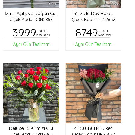
51 Güllü Dev Buket
İzmir Açılış ve Düğün Çiçekleri
Çiçek Kodu: DRN2858
Çiçek Kodu: DRN2862
3999
8749
,00TL
,00TL
Kdv Dahil
Kdv Dahil
Aynı Gün Teslimat
Aynı Gün Teslimat
Deluxe 15 Kırmızı Gül
41 Gül Butik Buket
Çiçek Kodu: DRN2865
Çiçek Kodu: DRN2877