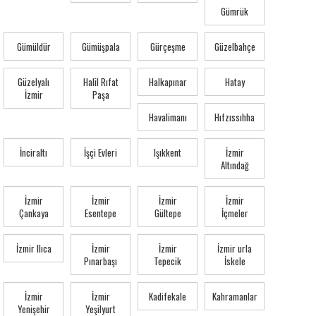
Gümrük
Gümüldür
Gümüşpala
Gürçeşme
Güzelbahçe
Güzelyalı
Halil Rıfat
Halkapınar
Hatay
İzmir
Paşa
Havalimanı
Hıfzıssıhha
İnciraltı
İşçi Evleri
Işıkkent
İzmir
Altındağ
İzmir
İzmir
İzmir
İzmir
Çankaya
Esentepe
Gültepe
İçmeler
İzmir Ilıca
İzmir
İzmir
İzmir urla
Pınarbaşı
Tepecik
İskele
İzmir
İzmir
Kadifekale
Kahramanlar
Yenişehir
Yeşilyurt