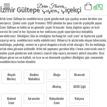
İzmir Gültepe Çiçek, Çiçekçi
Artık İzmir Gültepe'da sevdiklerinize çiçek göndermek için çiçekçi arama derdine son
veriyoruz..Çünkü izmir çiçek firmamız 1989 yılından bu yana izmirde çiçekçilik yapan
İzmir Gültepe en köklü ve en güvenilir çiçek firmasıdır. Geniş dağıtım ağımız ve hızlı
servisi ile izmir'in her ilçesine ve her noktasına çiçek siparişlerinizi kolaylıkla
verebilirsiniz. Dilediğiniz Gün ve istediğiniz herhangi bir saat izmir' ve ilçelerine çiçek
siparişi verip, sevdiklerinizi mutlu edebilirsiniz. Biliyoruz ki yüzlerinde oluşan tebessümü,
mutluluğu, şaşkınlığı, sevinci ve o güzel duygulara bizde ortak olacağız. Biz bu mutluluğa
ortak olma görevini üstlendik. Artık tek yapmanız gereken http://www.izmircicek.com.tr
online çiçek gönderme web sitemizi ziyaret edip sipariş vermeniz yeterli olacaktır. Bize
düşen görev ise en kaliteli, en taze ve en ekonomik çiçekleri dilediğiniz gün zamanında
sevdiklerinize teslim etmektir.
Alaçatı
Alaybey
Aliağa
Alsancak
Merkez
Mahallesi
Altıntaş
AOSB Çiğli
Atakent
Ayrancılar
Bahçelievler
Balçova
İzmir
İzmir