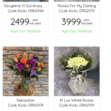
Roses For My Darling
Sevgilime 11 Gül Aranjman
Çiçek Kodu: DRN2964
Çiçek Kodu: DRN2970
2499
3999
,00TL
,00TL
Kdv Dahil
Kdv Dahil
Aynı Gün Teslimat
Aynı Gün Teslimat
Sebastian
41 Lux White Roses
Çiçek Kodu: DRN2974
Çiçek Kodu: DRN2991