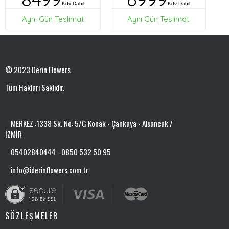
Kdv Dahil
Kdv Dahil
Aynı Gün Teslimat
Aynı Gün Teslimat
© 2023 Derin Flowers
Tüm Hakları Saklıdır.
MERKEZ :1338 Sk. No: 5/G Konak - Çankaya - Alsancak /
İZMİR
05402840444 - 0850 532 50 95
info@iderinflowers.com.tr
SÖZLEŞMELER