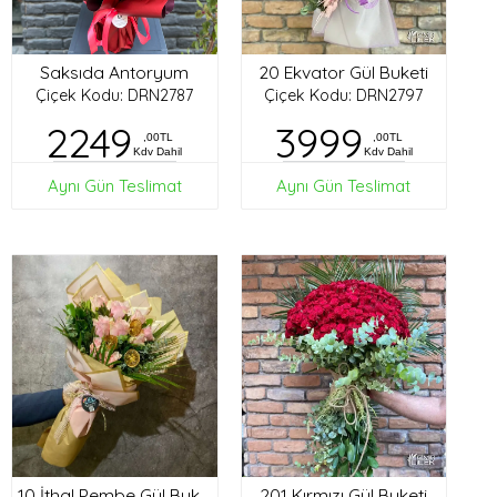
Saksıda Antoryum
20 Ekvator Gül Buketi
Çiçek Kodu: DRN2787
Çiçek Kodu: DRN2797
2249
3999
,00TL
,00TL
Kdv Dahil
Kdv Dahil
Aynı Gün Teslimat
Aynı Gün Teslimat
201 Kırmızı Gül Buketi
10 İthal Pembe Gül Buketi