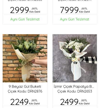
2999
7999
,00TL
,00TL
Kdv Dahil
Kdv Dahil
Aynı Gün Teslimat
Aynı Gün Teslimat
9 Beyaz Gül Buketi
İzmir Çiçek Papatya Buketi
Çiçek Kodu: DRN2876
Çiçek Kodu: DRN2653
2249
2499
,00TL
,00TL
Kdv Dahil
Kdv Dahil