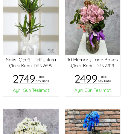
Saksı Çiçeği - ikili yukka
10 Memory Lane Roses
Çiçek Kodu: DRN2699
Çiçek Kodu: DRN2709
2749
2499
,00TL
,00TL
Kdv Dahil
Kdv Dahil
Aynı Gün Teslimat
Aynı Gün Teslimat