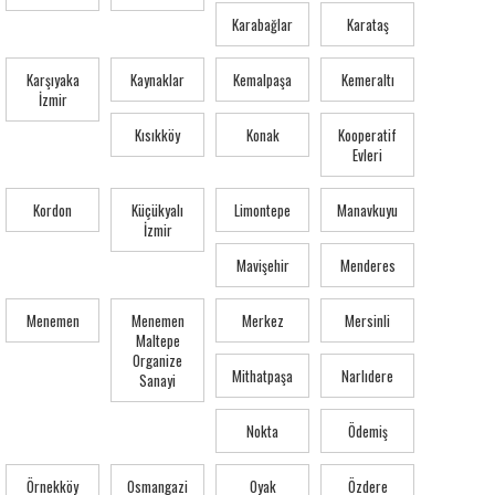
Karabağlar
Karataş
Karşıyaka
Kaynaklar
Kemalpaşa
Kemeraltı
İzmir
Kısıkköy
Konak
Kooperatif
Evleri
Kordon
Küçükyalı
Limontepe
Manavkuyu
İzmir
Mavişehir
Menderes
Menemen
Menemen
Merkez
Mersinli
Maltepe
Organize
Mithatpaşa
Narlıdere
Sanayi
Nokta
Ödemiş
Örnekköy
Osmangazi
Oyak
Özdere