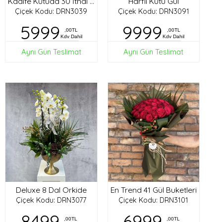
Harfli Kutu Gül
Kadife Kutuda 30 İthal Gül
Çiçek Kodu: DRN3039
Çiçek Kodu: DRN3091
5999
9999
,00TL
,00TL
Kdv Dahil
Kdv Dahil
Aynı Gün Teslimat
Aynı Gün Teslimat
Deluxe 8 Dal Orkide
En Trend 41 Gül Buketleri
Çiçek Kodu: DRN3077
Çiçek Kodu: DRN3101
8499
6999
,00TL
,00TL