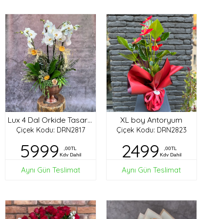
XL boy Antoryum
Lux 4 Dal Orkide Tasarım
Çiçek Kodu: DRN2817
Çiçek Kodu: DRN2823
5999
2499
,00TL
,00TL
Kdv Dahil
Kdv Dahil
Aynı Gün Teslimat
Aynı Gün Teslimat