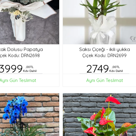
ak Dolusu Papatya
Saksı Çiçeği - ikili yukka
içek Kodu: DRN2698
Çiçek Kodu: DRN2699
3999
2749
,00TL
,00TL
Kdv Dahil
Kdv Dahil
Aynı Gün Teslimat
Aynı Gün Teslimat