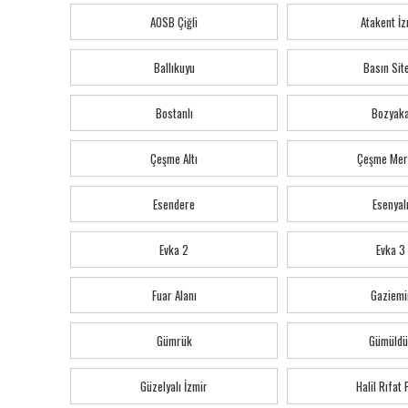
AOSB Çiğli
Atakent İz
Ballıkuyu
Basın Sit
Bostanlı
Bozyak
Çeşme Altı
Çeşme Mer
Esendere
Esenyal
Evka 2
Evka 3
Fuar Alanı
Gaziemi
Gümrük
Gümüldü
Güzelyalı İzmir
Halil Rıfat