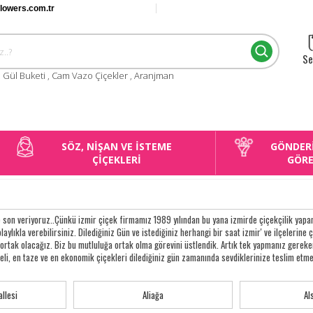
flowers.com.tr
Se
:
Gül Buketi
,
Cam Vazo Çiçekler
,
Aranjman
SÖZ, NİŞAN VE İSTEME
GÖNDER
ÇİÇEKLERİ
GÖR
 son veriyoruz..Çünkü izmir çiçek firmamız 1989 yılından bu yana izmirde çiçekçilik yapan 
olaylıkla verebilirsiniz. Dilediğiniz Gün ve istediğiniz herhangi bir saat izmir' ve ilçelerine 
e ortak olacağız. Biz bu mutluluğa ortak olma görevini üstlendik. Artık tek yapmanız ger
iteli, en taze ve en ekonomik çiçekleri dilediğiniz gün zamanında sevdiklerinize teslim etme
llesi
Aliağa
Al