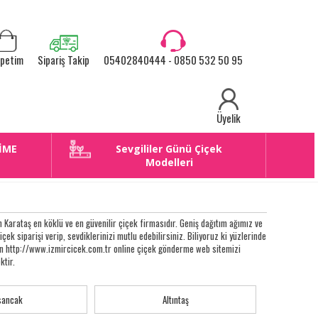
petim
Sipariş Takip
05402840444 - 0850 532 50 95
Üyelik
İME
Sevgililer Günü Çiçek
E
Modelleri
Karataş en köklü ve en güvenilir çiçek firmasıdır. Geniş dağıtım ağımız ve
çiçek siparişi verip, sevdiklerinizi mutlu edebilirsiniz. Biliyoruz ki yüzlerinde
eken http://www.izmircicek.com.tr online çiçek gönderme web sitemizi
ktir.
sancak
Altıntaş