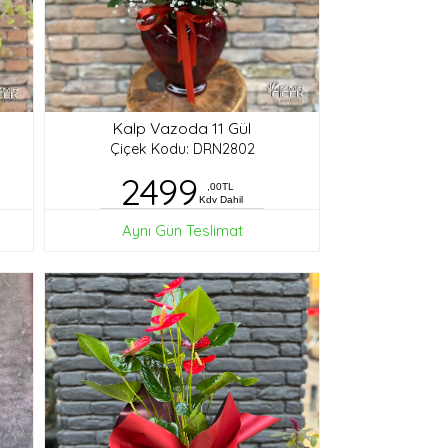
Kalp Vazoda 11 Gül
Çiçek Kodu: DRN2802
2499
,00TL
Kdv Dahil
Aynı Gün Teslimat