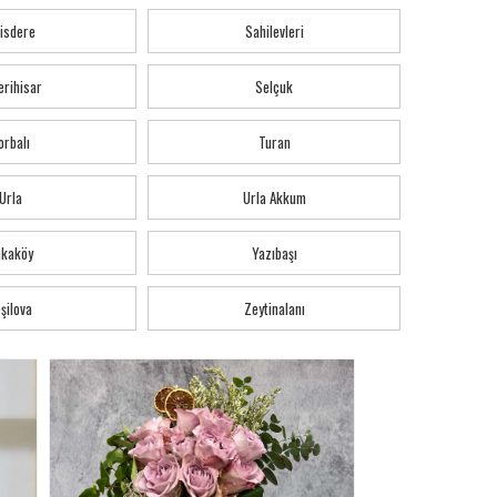
isdere
Sahilevleri
erihisar
Selçuk
orbalı
Turan
Urla
Urla Akkum
akaköy
Yazıbaşı
şilova
Zeytinalanı