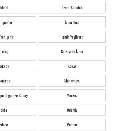
ıkkent
İzmir Altındağ
r İçmeler
İzmir Ilıca
 Yenişehir
İzmir Yeşilyurt
arataş
Karşıyaka İzmir
sıkköy
Konak
montepe
Manavkuyu
pe Organize Sanayi
Merkez
Nokta
Ödemiş
zdere
Pancar