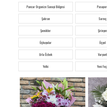
Pancar Organize Sanayi Bölgesi
Pasapor
Şakran
Sarnıç
Şemikler
Şirinye
Üçkuyular
Üçyol
Urla Özbek
Varyant
Yelki
Yeni Foç