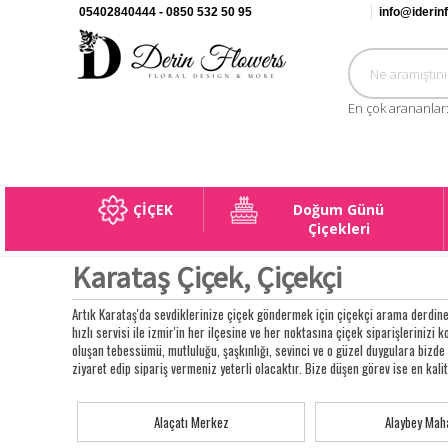
05402840444 - 0850 532 50 95
info@iderin
En çok arananlar
ÇİÇEK
Doğum Günü
Çiçekleri
Karataş Çiçek, Çiçekçi
Artık Karataş'da sevdiklerinize çiçek göndermek için çiçekçi arama derdine
hızlı servisi ile izmir'in her ilçesine ve her noktasına çiçek siparişlerinizi k
oluşan tebessümü, mutluluğu, şaşkınlığı, sevinci ve o güzel duygulara bizd
ziyaret edip sipariş vermeniz yeterli olacaktır. Bize düşen görev ise en kal
Alaçatı Merkez
Alaybey Maha