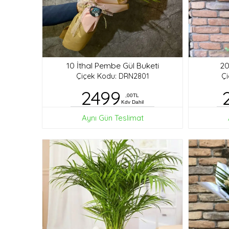
10 İthal Pembe Gül Buketi
20
Çiçek Kodu: DRN2801
Ç
2499
,00TL
Kdv Dahil
Aynı Gün Teslimat