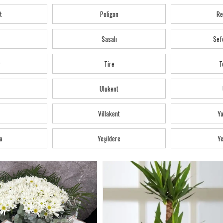
t
Poligon
Re
Sasalı
Sef
r
Tire
T
Ulukent
Villakent
Y
a
Yeşildere
Ye