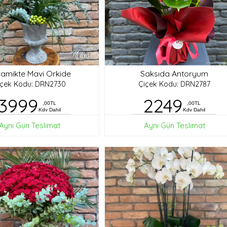
amikte Mavi Orkide
Saksıda Antoryum
içek Kodu: DRN2730
Çiçek Kodu: DRN2787
3999
2249
,00TL
,00TL
Kdv Dahil
Kdv Dahil
Aynı Gün Teslimat
Aynı Gün Teslimat