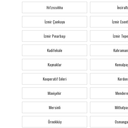
Hıfzıssıhha
İnciralt
İzmir Çankaya
İzmir Esen
İzmir Pınarbaşı
İzmir Tepe
Kadifekale
Kahraman
Kaynaklar
Kemalpa
Kooperatif Evleri
Kordon
Mavişehir
Mendere
Mersinli
Mithatpa
Örnekköy
Osmanga