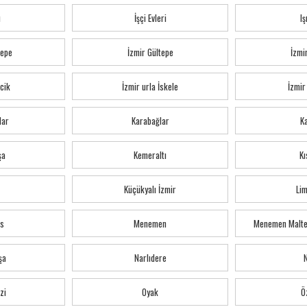
ı
İşçi Evleri
Iş
tepe
İzmir Gültepe
İzmi
cik
İzmir urla İskele
İzmir
lar
Karabağlar
K
şa
Kemeraltı
Kı
Küçükyalı İzmir
Li
s
Menemen
Menemen Malte
şa
Narlıdere
zi
Oyak
Ö