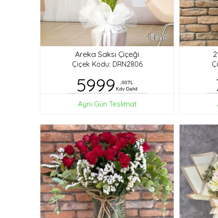
Areka Saksı Çiçeği
2
Çiçek Kodu: DRN2806
Ç
5999
,00TL
Kdv Dahil
Aynı Gün Teslimat