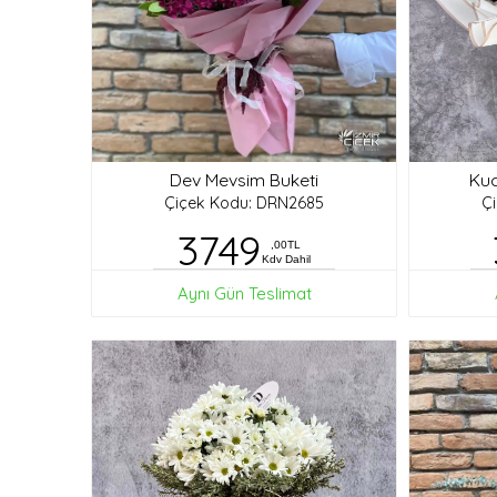
Dev Mevsim Buketi
Kuc
Çiçek Kodu: DRN2685
Ç
3749
,00TL
Kdv Dahil
Aynı Gün Teslimat