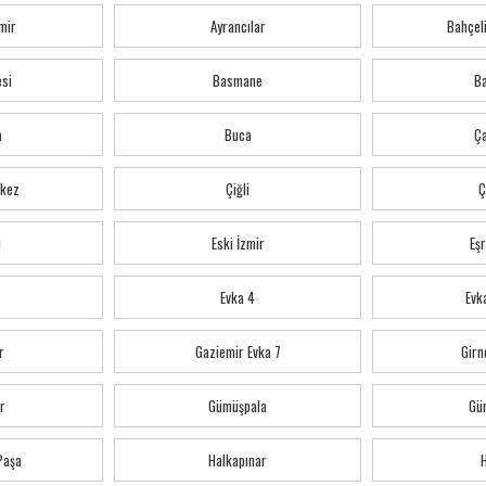
mir
Ayrancılar
Bahçeli
esi
Basmane
Ba
a
Buca
Ç
kez
Çiğli
Ç
ı
Eski İzmir
Eş
Evka 4
Evka
r
Gaziemir Evka 7
Girn
r
Gümüşpala
Gü
 Paşa
Halkapınar