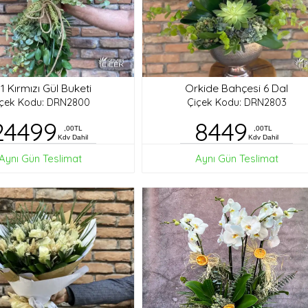
1 Kırmızı Gül Buketi
Orkide Bahçesi 6 Dal
içek Kodu: DRN2800
Çiçek Kodu: DRN2803
24499
8449
,00TL
,00TL
Kdv Dahil
Kdv Dahil
Aynı Gün Teslimat
Aynı Gün Teslimat