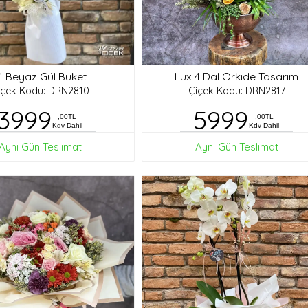
1 Beyaz Gül Buket
Lux 4 Dal Orkide Tasarım
içek Kodu: DRN2810
Çiçek Kodu: DRN2817
3999
5999
,00TL
,00TL
Kdv Dahil
Kdv Dahil
Aynı Gün Teslimat
Aynı Gün Teslimat