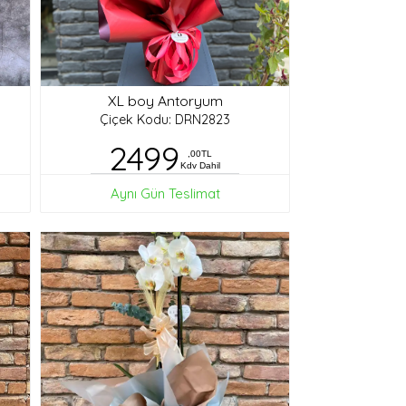
XL boy Antoryum
Çiçek Kodu: DRN2823
2499
,00TL
Kdv Dahil
Aynı Gün Teslimat