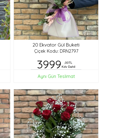
20 Ekvator Gül Buketi
Çiçek Kodu: DRN2797
3999
,00TL
Kdv Dahil
Aynı Gün Teslimat