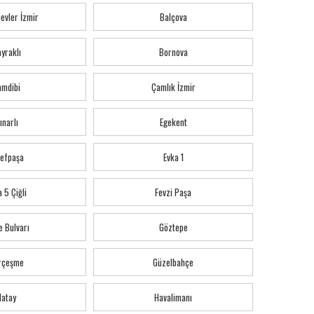
evler İzmir
Balçova
yraklı
Bornova
amdibi
Çamlık İzmir
ınarlı
Egekent
refpaşa
Evka 1
 5 Çiğli
Fevzi Paşa
e Bulvarı
Göztepe
rçeşme
Güzelbahçe
Hatay
Havalimanı