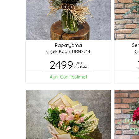
Papatyama
Ser
Çiçek Kodu: DRN2714
Ç
2499
,00TL
Kdv Dahil
Aynı Gün Teslimat