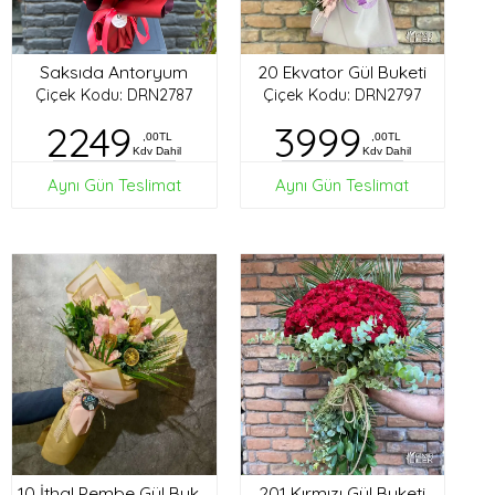
Saksıda Antoryum
20 Ekvator Gül Buketi
Çiçek Kodu: DRN2787
Çiçek Kodu: DRN2797
2249
3999
,00TL
,00TL
Kdv Dahil
Kdv Dahil
Aynı Gün Teslimat
Aynı Gün Teslimat
201 Kırmızı Gül Buketi
10 İthal Pembe Gül Buketi