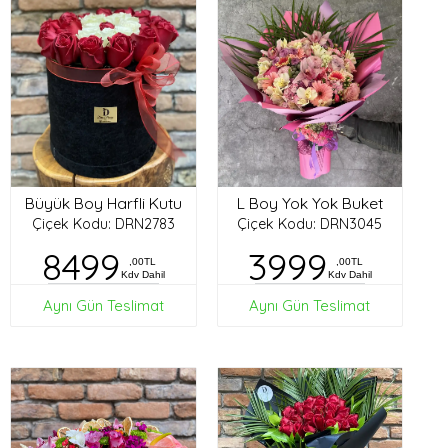
Büyük Boy Harfli Kutu
L Boy Yok Yok Buket
Çiçek Kodu: DRN2783
Çiçek Kodu: DRN3045
8499
3999
,00TL
,00TL
Kdv Dahil
Kdv Dahil
Aynı Gün Teslimat
Aynı Gün Teslimat