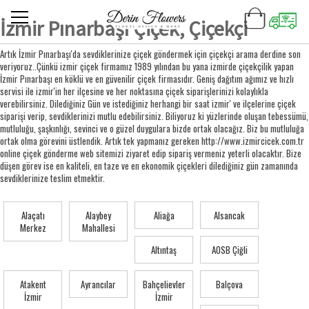
İzmir Pınarbaşı Çiçek, Çiçekçi
Artık İzmir Pınarbaşı'da sevdiklerinize çiçek göndermek için çiçekçi arama derdine son
veriyoruz..Çünkü izmir çiçek firmamız 1989 yılından bu yana izmirde çiçekçilik yapan
İzmir Pınarbaşı en köklü ve en güvenilir çiçek firmasıdır. Geniş dağıtım ağımız ve hızlı
servisi ile izmir'in her ilçesine ve her noktasına çiçek siparişlerinizi kolaylıkla
verebilirsiniz. Dilediğiniz Gün ve istediğiniz herhangi bir saat izmir' ve ilçelerine çiçek
siparişi verip, sevdiklerinizi mutlu edebilirsiniz. Biliyoruz ki yüzlerinde oluşan tebessümü,
mutluluğu, şaşkınlığı, sevinci ve o güzel duygulara bizde ortak olacağız. Biz bu mutluluğa
ortak olma görevini üstlendik. Artık tek yapmanız gereken http://www.izmircicek.com.tr
online çiçek gönderme web sitemizi ziyaret edip sipariş vermeniz yeterli olacaktır. Bize
düşen görev ise en kaliteli, en taze ve en ekonomik çiçekleri dilediğiniz gün zamanında
sevdiklerinize teslim etmektir.
Alaçatı
Alaybey
Aliağa
Alsancak
Merkez
Mahallesi
Altıntaş
AOSB Çiğli
Atakent
Ayrancılar
Bahçelievler
Balçova
İzmir
İzmir