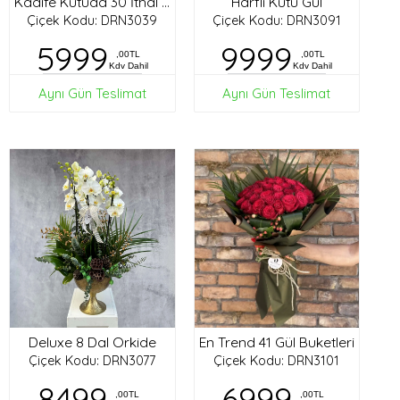
Harfli Kutu Gül
Kadife Kutuda 30 İthal Gül
Çiçek Kodu: DRN3039
Çiçek Kodu: DRN3091
5999
9999
,00TL
,00TL
Kdv Dahil
Kdv Dahil
Aynı Gün Teslimat
Aynı Gün Teslimat
Deluxe 8 Dal Orkide
En Trend 41 Gül Buketleri
Çiçek Kodu: DRN3077
Çiçek Kodu: DRN3101
8499
6999
,00TL
,00TL