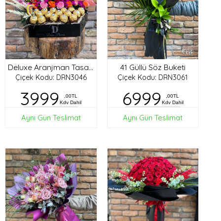
41 Güllü Söz Buketi
Deluxe Aranjman Tasarım
Çiçek Kodu: DRN3046
Çiçek Kodu: DRN3061
3999
6999
,00TL
,00TL
Kdv Dahil
Kdv Dahil
Aynı Gün Teslimat
Aynı Gün Teslimat