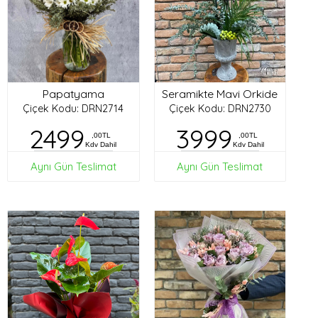
Papatyama
Seramikte Mavi Orkide
Çiçek Kodu: DRN2714
Çiçek Kodu: DRN2730
2499
3999
,00TL
,00TL
Kdv Dahil
Kdv Dahil
Aynı Gün Teslimat
Aynı Gün Teslimat