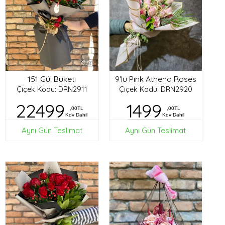
151 Gül Buketi
9'lu Pink Athena Roses
Çiçek Kodu: DRN2911
Çiçek Kodu: DRN2920
22499
1499
,00TL
,00TL
Kdv Dahil
Kdv Dahil
Aynı Gün Teslimat
Aynı Gün Teslimat