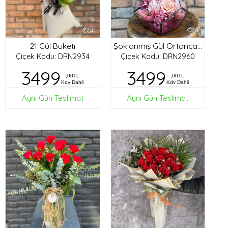
21 Gül Buketi
Şoklanmış Gül Ortanca Tasarım
Çiçek Kodu: DRN2934
Çiçek Kodu: DRN2960
3499
3499
,00TL
,00TL
Kdv Dahil
Kdv Dahil
Aynı Gün Teslimat
Aynı Gün Teslimat