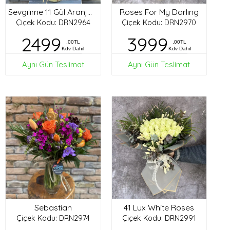
Roses For My Darling
Sevgilime 11 Gül Aranjman
Çiçek Kodu: DRN2964
Çiçek Kodu: DRN2970
2499
3999
,00TL
,00TL
Kdv Dahil
Kdv Dahil
Aynı Gün Teslimat
Aynı Gün Teslimat
Sebastian
41 Lux White Roses
Çiçek Kodu: DRN2974
Çiçek Kodu: DRN2991