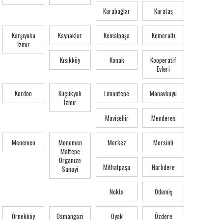
Karabağlar
Karataş
Karşıyaka
Kaynaklar
Kemalpaşa
Kemeraltı
İzmir
Kısıkköy
Konak
Kooperatif
Evleri
Kordon
Küçükyalı
Limontepe
Manavkuyu
İzmir
Mavişehir
Menderes
Menemen
Menemen
Merkez
Mersinli
Maltepe
Organize
Mithatpaşa
Narlıdere
Sanayi
Nokta
Ödemiş
Örnekköy
Osmangazi
Oyak
Özdere