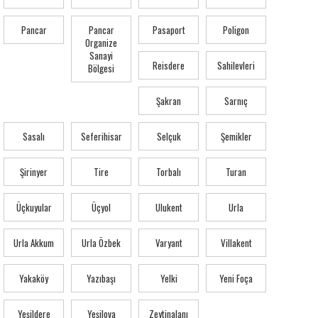
Pancar
Pancar
Pasaport
Poligon
Organize
Sanayi
Reisdere
Sahilevleri
Bölgesi
Şakran
Sarnıç
Sasalı
Seferihisar
Selçuk
Şemikler
Şirinyer
Tire
Torbalı
Turan
Üçkuyular
Üçyol
Ulukent
Urla
Urla Akkum
Urla Özbek
Varyant
Villakent
Yakaköy
Yazıbaşı
Yelki
Yeni Foça
Yeşildere
Yeşilova
Zeytinalanı