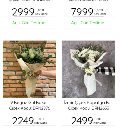
2999
7999
,00TL
,00TL
Kdv Dahil
Kdv Dahil
Aynı Gün Teslimat
Aynı Gün Teslimat
9 Beyaz Gül Buketi
İzmir Çiçek Papatya Buketi
Çiçek Kodu: DRN2876
Çiçek Kodu: DRN2653
2249
2499
,00TL
,00TL
Kdv Dahil
Kdv Dahil