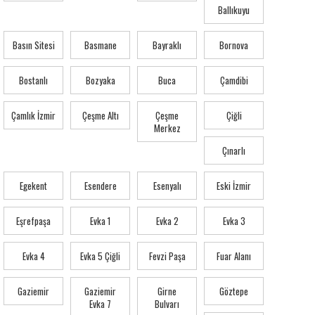
Ballıkuyu
Basın Sitesi
Basmane
Bayraklı
Bornova
Bostanlı
Bozyaka
Buca
Çamdibi
Çamlık İzmir
Çeşme Altı
Çeşme
Çiğli
Merkez
Çınarlı
Egekent
Esendere
Esenyalı
Eski İzmir
Eşrefpaşa
Evka 1
Evka 2
Evka 3
Evka 4
Evka 5 Çiğli
Fevzi Paşa
Fuar Alanı
Gaziemir
Gaziemir
Girne
Göztepe
Evka 7
Bulvarı