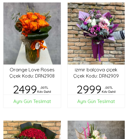
Orange Love Roses
izmir balçova çiçek
Çiçek Kodu: DRN2908
Çiçek Kodu: DRN2909
2499
2999
,00TL
,00TL
Kdv Dahil
Kdv Dahil
Aynı Gün Teslimat
Aynı Gün Teslimat