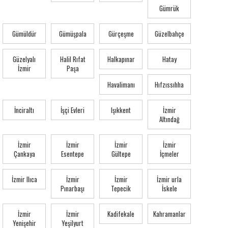
Gümrük
Gümüldür
Gümüşpala
Gürçeşme
Güzelbahçe
Güzelyalı
Halil Rıfat
Halkapınar
Hatay
İzmir
Paşa
Havalimanı
Hıfzıssıhha
İnciraltı
İşçi Evleri
Işıkkent
İzmir
Altındağ
İzmir
İzmir
İzmir
İzmir
Çankaya
Esentepe
Gültepe
İçmeler
İzmir Ilıca
İzmir
İzmir
İzmir urla
Pınarbaşı
Tepecik
İskele
İzmir
İzmir
Kadifekale
Kahramanlar
Yenişehir
Yeşilyurt