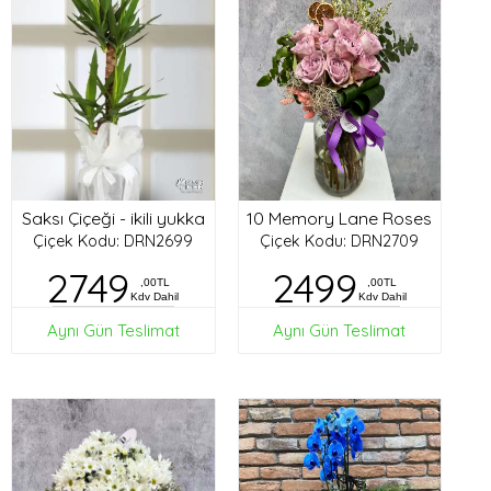
Saksı Çiçeği - ikili yukka
10 Memory Lane Roses
Çiçek Kodu: DRN2699
Çiçek Kodu: DRN2709
2749
2499
,00TL
,00TL
Kdv Dahil
Kdv Dahil
Aynı Gün Teslimat
Aynı Gün Teslimat