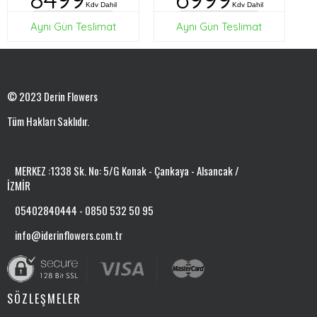
Kdv Dahil
Kdv Dahil
Aynı Gün Teslimat
Aynı Gün Teslimat
© 2023 Derin Flowers
Tüm Hakları Saklıdır.
MERKEZ :1338 Sk. No: 5/G Konak - Çankaya - Alsancak /
İZMİR
05402840444 - 0850 532 50 95
info@iderinflowers.com.tr
SÖZLEŞMELER