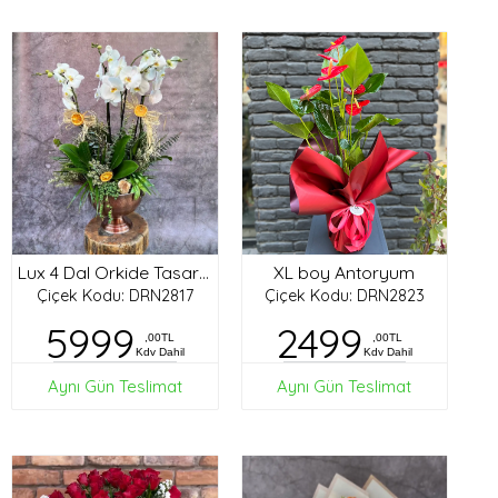
XL boy Antoryum
Lux 4 Dal Orkide Tasarım
Çiçek Kodu: DRN2817
Çiçek Kodu: DRN2823
5999
2499
,00TL
,00TL
Kdv Dahil
Kdv Dahil
Aynı Gün Teslimat
Aynı Gün Teslimat