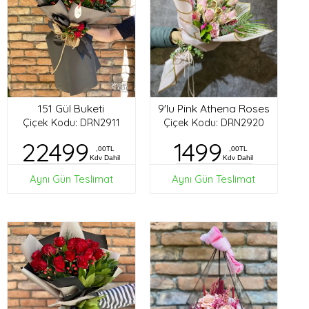
151 Gül Buketi
9'lu Pink Athena Roses
Çiçek Kodu: DRN2911
Çiçek Kodu: DRN2920
22499
1499
,00TL
,00TL
Kdv Dahil
Kdv Dahil
Aynı Gün Teslimat
Aynı Gün Teslimat