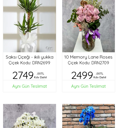
Saksı Çiçeği - ikili yukka
10 Memory Lane Roses
Çiçek Kodu: DRN2699
Çiçek Kodu: DRN2709
2749
2499
,00TL
,00TL
Kdv Dahil
Kdv Dahil
Aynı Gün Teslimat
Aynı Gün Teslimat