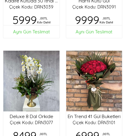
Harfli Kutu Gül
Kadife Kutuda 30 İthal Gül
Çiçek Kodu: DRN3039
Çiçek Kodu: DRN3091
5999
9999
,00TL
,00TL
Kdv Dahil
Kdv Dahil
Aynı Gün Teslimat
Aynı Gün Teslimat
Deluxe 8 Dal Orkide
En Trend 41 Gül Buketleri
Çiçek Kodu: DRN3077
Çiçek Kodu: DRN3101
8499
6999
,00TL
,00TL