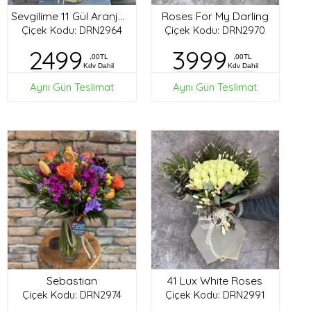
Roses For My Darling
Sevgilime 11 Gül Aranjman
Çiçek Kodu: DRN2964
Çiçek Kodu: DRN2970
2499
3999
,00TL
,00TL
Kdv Dahil
Kdv Dahil
Aynı Gün Teslimat
Aynı Gün Teslimat
Sebastian
41 Lux White Roses
Çiçek Kodu: DRN2974
Çiçek Kodu: DRN2991