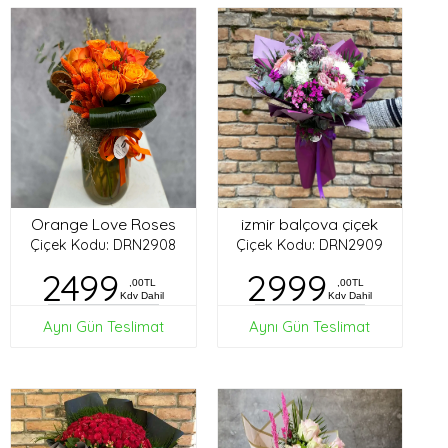
Orange Love Roses
izmir balçova çiçek
Çiçek Kodu: DRN2908
Çiçek Kodu: DRN2909
2499
2999
,00TL
,00TL
Kdv Dahil
Kdv Dahil
Aynı Gün Teslimat
Aynı Gün Teslimat