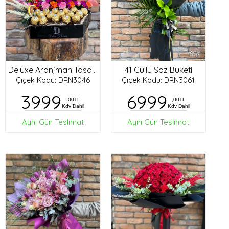
41 Güllü Söz Buketi
Deluxe Aranjman Tasarım
Çiçek Kodu: DRN3046
Çiçek Kodu: DRN3061
3999
6999
,00TL
,00TL
Kdv Dahil
Kdv Dahil
Aynı Gün Teslimat
Aynı Gün Teslimat