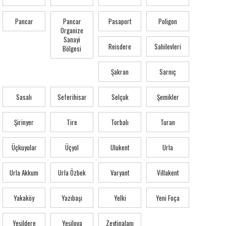
Pancar
Pancar
Pasaport
Poligon
Organize
Sanayi
Reisdere
Sahilevleri
Bölgesi
Şakran
Sarnıç
Sasalı
Seferihisar
Selçuk
Şemikler
Şirinyer
Tire
Torbalı
Turan
Üçkuyular
Üçyol
Ulukent
Urla
Urla Akkum
Urla Özbek
Varyant
Villakent
Yakaköy
Yazıbaşı
Yelki
Yeni Foça
Yeşildere
Yeşilova
Zeytinalanı