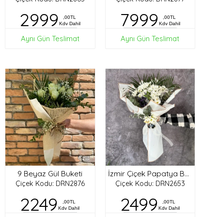
2999
7999
,00TL
,00TL
Kdv Dahil
Kdv Dahil
Aynı Gün Teslimat
Aynı Gün Teslimat
9 Beyaz Gül Buketi
İzmir Çiçek Papatya Buketi
Çiçek Kodu: DRN2876
Çiçek Kodu: DRN2653
2249
2499
,00TL
,00TL
Kdv Dahil
Kdv Dahil