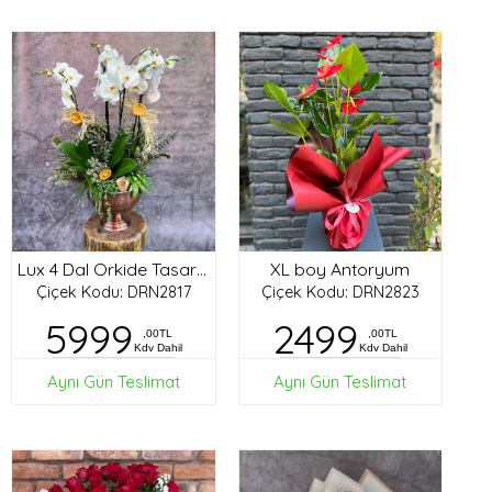
XL boy Antoryum
Lux 4 Dal Orkide Tasarım
Çiçek Kodu: DRN2817
Çiçek Kodu: DRN2823
5999
2499
,00TL
,00TL
Kdv Dahil
Kdv Dahil
Aynı Gün Teslimat
Aynı Gün Teslimat