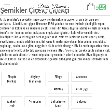
Şemikler Çiçek, Çiçekçi
Artık Şemikler'da sevdiklerinize çiçek göndermek için çiçekçi arama derdine son
veriyoruz..Çünkü izmir çiçek firmamız 1989 yılından bu yana izmirde çiçekçilik yapan
Şemikler en köklü ve en güvenilir çiçek firmasıdır. Geniş dağıtım ağımız ve hızlı servisi ile
izmir'in her ilçesine ve her noktasına çiçek siparişlerinizi kolaylıkla verebilirsiniz.
Dilediğiniz Gün ve istediğiniz herhangi bir saat izmir' ve ilçelerine çiçek siparişi verip,
sevdiklerinizi mutlu edebilirsiniz. Biliyoruz ki yüzlerinde oluşan tebessümü, mutluluğu,
şaşkınlığı, sevinci ve o güzel duygulara bizde ortak olacağız. Biz bu mutluluğa ortak olma
görevini üstlendik. Artık tek yapmanız gereken http://www.izmircicek.com.tr online çiçek
gönderme web sitemizi ziyaret edip sipariş vermeniz yeterli olacaktır. Bize düşen görev
ise en kaliteli, en taze ve en ekonomik çiçekleri dilediğiniz gün zamanında sevdiklerinize
teslim etmektir.
Alaçatı
Alaybey
Aliağa
Alsancak
Merkez
Mahallesi
Altıntaş
AOSB Çiğli
Atakent
Ayrancılar
Bahçelievler
Balçova
İzmir
İzmir