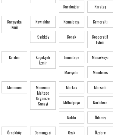
Karabağlar
Karataş
Karşıyaka
Kaynaklar
Kemalpaşa
Kemeraltı
İzmir
Kısıkköy
Konak
Kooperatif
Evleri
Kordon
Küçükyalı
Limontepe
Manavkuyu
İzmir
Mavişehir
Menderes
Menemen
Menemen
Merkez
Mersinli
Maltepe
Organize
Mithatpaşa
Narlıdere
Sanayi
Nokta
Ödemiş
Örnekköy
Osmangazi
Oyak
Özdere