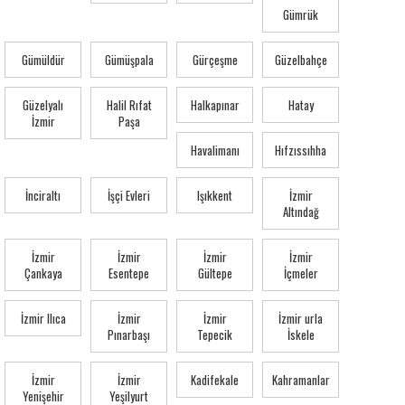
Gümrük
Gümüldür
Gümüşpala
Gürçeşme
Güzelbahçe
Güzelyalı
Halil Rıfat
Halkapınar
Hatay
İzmir
Paşa
Havalimanı
Hıfzıssıhha
İnciraltı
İşçi Evleri
Işıkkent
İzmir
Altındağ
İzmir
İzmir
İzmir
İzmir
Çankaya
Esentepe
Gültepe
İçmeler
İzmir Ilıca
İzmir
İzmir
İzmir urla
Pınarbaşı
Tepecik
İskele
İzmir
İzmir
Kadifekale
Kahramanlar
Yenişehir
Yeşilyurt