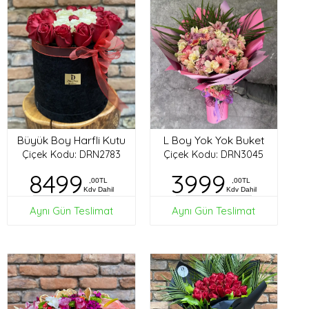
Büyük Boy Harfli Kutu
L Boy Yok Yok Buket
Çiçek Kodu: DRN2783
Çiçek Kodu: DRN3045
8499
3999
,00TL
,00TL
Kdv Dahil
Kdv Dahil
Aynı Gün Teslimat
Aynı Gün Teslimat