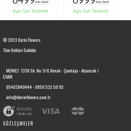
Kdv Dahil
Kdv Dahil
Aynı Gün Teslimat
Aynı Gün Teslimat
© 2023 Derin Flowers
Tüm Hakları Saklıdır.
MERKEZ :1338 Sk. No: 5/G Konak - Çankaya - Alsancak /
İZMİR
05402840444 - 0850 532 50 95
info@iderinflowers.com.tr
SÖZLEŞMELER