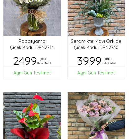
Papatyama
Seramikte Mavi Orkide
Çiçek Kodu: DRN2714
Çiçek Kodu: DRN2730
2499
3999
,00TL
,00TL
Kdv Dahil
Kdv Dahil
Aynı Gün Teslimat
Aynı Gün Teslimat