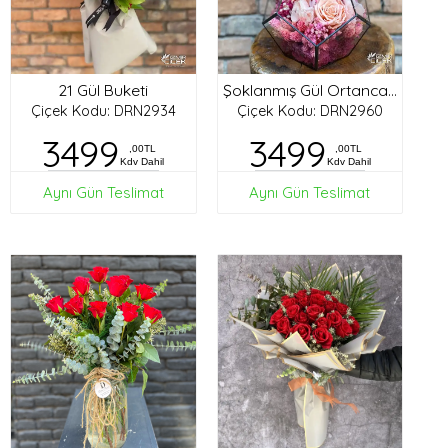
21 Gül Buketi
Şoklanmış Gül Ortanca Tasarım
Çiçek Kodu: DRN2934
Çiçek Kodu: DRN2960
3499
3499
,00TL
,00TL
Kdv Dahil
Kdv Dahil
Aynı Gün Teslimat
Aynı Gün Teslimat