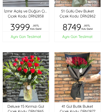
51 Güllü Dev Buket
İzmir Açılış ve Düğün Çiçekleri
Çiçek Kodu: DRN2858
Çiçek Kodu: DRN2862
3999
8749
,00TL
,00TL
Kdv Dahil
Kdv Dahil
Aynı Gün Teslimat
Aynı Gün Teslimat
Deluxe 15 Kırmızı Gül
41 Gül Butik Buket
Çiçek Kodu: DRN2865
Çiçek Kodu: DRN2877