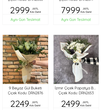
2999
7999
,00TL
,00TL
Kdv Dahil
Kdv Dahil
Aynı Gün Teslimat
Aynı Gün Teslimat
9 Beyaz Gül Buketi
İzmir Çiçek Papatya Buketi
Çiçek Kodu: DRN2876
Çiçek Kodu: DRN2653
2249
2499
,00TL
,00TL
Kdv Dahil
Kdv Dahil