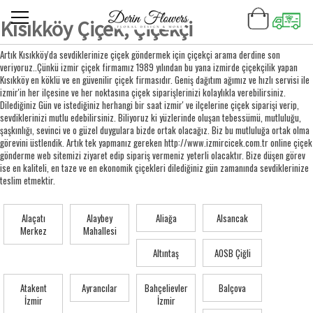
Kısıkköy Çiçek, Çiçekçi
Artık Kısıkköy'da sevdiklerinize çiçek göndermek için çiçekçi arama derdine son
veriyoruz..Çünkü izmir çiçek firmamız 1989 yılından bu yana izmirde çiçekçilik yapan
Kısıkköy en köklü ve en güvenilir çiçek firmasıdır. Geniş dağıtım ağımız ve hızlı servisi ile
izmir'in her ilçesine ve her noktasına çiçek siparişlerinizi kolaylıkla verebilirsiniz.
Dilediğiniz Gün ve istediğiniz herhangi bir saat izmir' ve ilçelerine çiçek siparişi verip,
sevdiklerinizi mutlu edebilirsiniz. Biliyoruz ki yüzlerinde oluşan tebessümü, mutluluğu,
şaşkınlığı, sevinci ve o güzel duygulara bizde ortak olacağız. Biz bu mutluluğa ortak olma
görevini üstlendik. Artık tek yapmanız gereken http://www.izmircicek.com.tr online çiçek
gönderme web sitemizi ziyaret edip sipariş vermeniz yeterli olacaktır. Bize düşen görev
ise en kaliteli, en taze ve en ekonomik çiçekleri dilediğiniz gün zamanında sevdiklerinize
teslim etmektir.
Alaçatı
Alaybey
Aliağa
Alsancak
Merkez
Mahallesi
Altıntaş
AOSB Çiğli
Atakent
Ayrancılar
Bahçelievler
Balçova
İzmir
İzmir