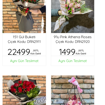
151 Gül Buketi
9'lu Pink Athena Roses
Çiçek Kodu: DRN2911
Çiçek Kodu: DRN2920
22499
1499
,00TL
,00TL
Kdv Dahil
Kdv Dahil
Aynı Gün Teslimat
Aynı Gün Teslimat