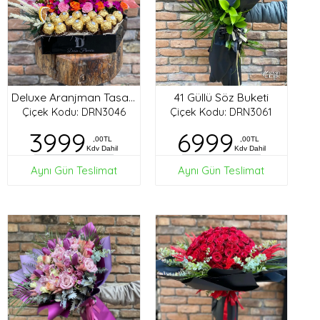
41 Güllü Söz Buketi
Deluxe Aranjman Tasarım
Çiçek Kodu: DRN3046
Çiçek Kodu: DRN3061
3999
6999
,00TL
,00TL
Kdv Dahil
Kdv Dahil
Aynı Gün Teslimat
Aynı Gün Teslimat