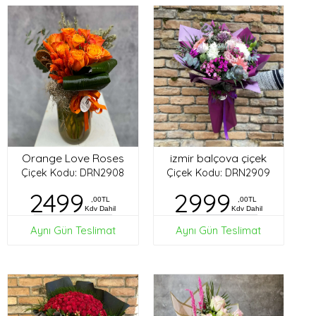
Orange Love Roses
izmir balçova çiçek
Çiçek Kodu: DRN2908
Çiçek Kodu: DRN2909
2499
2999
,00TL
,00TL
Kdv Dahil
Kdv Dahil
Aynı Gün Teslimat
Aynı Gün Teslimat