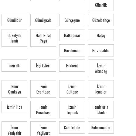
Gümrük
Gümüldür
Gümüşpala
Gürçeşme
Güzelbahçe
Güzelyalı
Halil Rıfat
Halkapınar
Hatay
İzmir
Paşa
Havalimanı
Hıfzıssıhha
İnciraltı
İşçi Evleri
Işıkkent
İzmir
Altındağ
İzmir
İzmir
İzmir
İzmir
Çankaya
Esentepe
Gültepe
İçmeler
İzmir Ilıca
İzmir
İzmir
İzmir urla
Pınarbaşı
Tepecik
İskele
İzmir
İzmir
Kadifekale
Kahramanlar
Yenişehir
Yeşilyurt