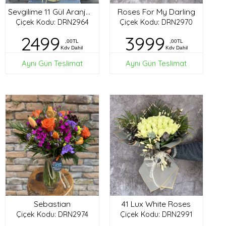
Roses For My Darling
Sevgilime 11 Gül Aranjman
Çiçek Kodu: DRN2964
Çiçek Kodu: DRN2970
2499
3999
,00TL
,00TL
Kdv Dahil
Kdv Dahil
Aynı Gün Teslimat
Aynı Gün Teslimat
Sebastian
41 Lux White Roses
Çiçek Kodu: DRN2974
Çiçek Kodu: DRN2991