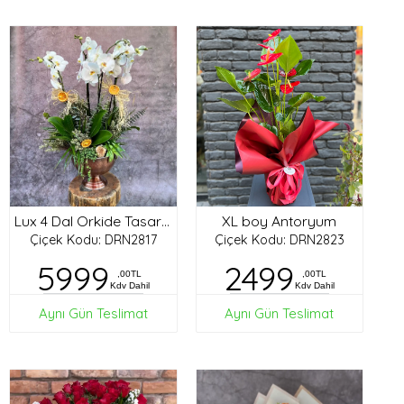
XL boy Antoryum
Lux 4 Dal Orkide Tasarım
Çiçek Kodu: DRN2817
Çiçek Kodu: DRN2823
5999
2499
,00TL
,00TL
Kdv Dahil
Kdv Dahil
Aynı Gün Teslimat
Aynı Gün Teslimat