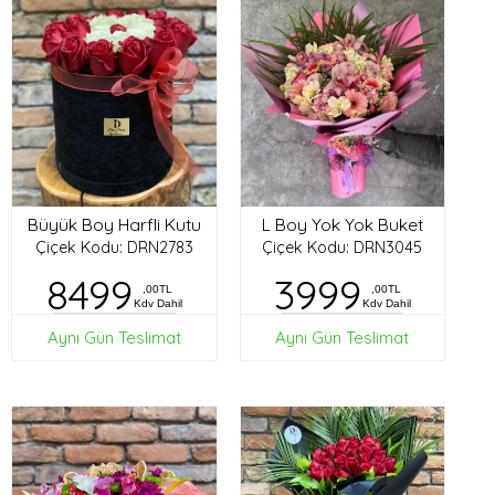
Büyük Boy Harfli Kutu
L Boy Yok Yok Buket
Çiçek Kodu: DRN2783
Çiçek Kodu: DRN3045
8499
3999
,00TL
,00TL
Kdv Dahil
Kdv Dahil
Aynı Gün Teslimat
Aynı Gün Teslimat