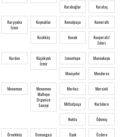
Karabağlar
Karataş
Karşıyaka
Kaynaklar
Kemalpaşa
Kemeraltı
İzmir
Kısıkköy
Konak
Kooperatif
Evleri
Kordon
Küçükyalı
Limontepe
Manavkuyu
İzmir
Mavişehir
Menderes
Menemen
Menemen
Merkez
Mersinli
Maltepe
Organize
Mithatpaşa
Narlıdere
Sanayi
Nokta
Ödemiş
Örnekköy
Osmangazi
Oyak
Özdere