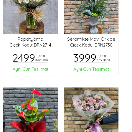
Papatyama
Seramikte Mavi Orkide
Çiçek Kodu: DRN2714
Çiçek Kodu: DRN2730
2499
3999
,00TL
,00TL
Kdv Dahil
Kdv Dahil
Aynı Gün Teslimat
Aynı Gün Teslimat