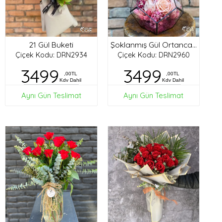
21 Gül Buketi
Şoklanmış Gül Ortanca Tasarım
Çiçek Kodu: DRN2934
Çiçek Kodu: DRN2960
3499
3499
,00TL
,00TL
Kdv Dahil
Kdv Dahil
Aynı Gün Teslimat
Aynı Gün Teslimat