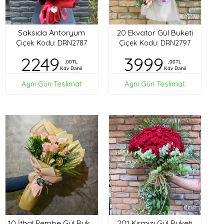
Saksıda Antoryum
20 Ekvator Gül Buketi
Çiçek Kodu: DRN2787
Çiçek Kodu: DRN2797
2249
3999
,00TL
,00TL
Kdv Dahil
Kdv Dahil
Aynı Gün Teslimat
Aynı Gün Teslimat
201 Kırmızı Gül Buketi
10 İthal Pembe Gül Buketi