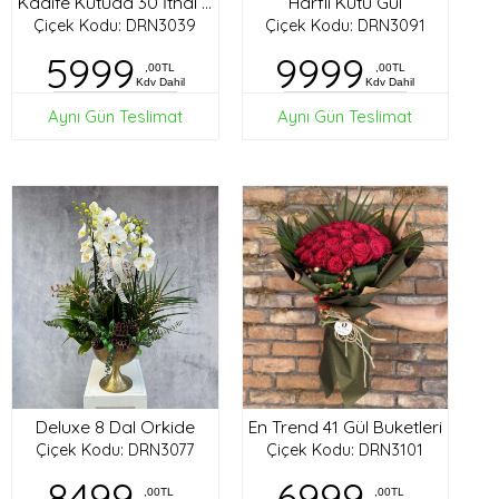
Harfli Kutu Gül
Kadife Kutuda 30 İthal Gül
Çiçek Kodu: DRN3039
Çiçek Kodu: DRN3091
5999
9999
,00TL
,00TL
Kdv Dahil
Kdv Dahil
Aynı Gün Teslimat
Aynı Gün Teslimat
Deluxe 8 Dal Orkide
En Trend 41 Gül Buketleri
Çiçek Kodu: DRN3077
Çiçek Kodu: DRN3101
8499
6999
,00TL
,00TL