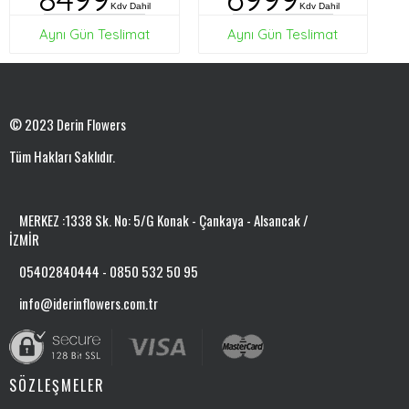
Kdv Dahil
Kdv Dahil
Aynı Gün Teslimat
Aynı Gün Teslimat
© 2023 Derin Flowers
Tüm Hakları Saklıdır.
MERKEZ :1338 Sk. No: 5/G Konak - Çankaya - Alsancak /
İZMİR
05402840444 - 0850 532 50 95
info@iderinflowers.com.tr
SÖZLEŞMELER