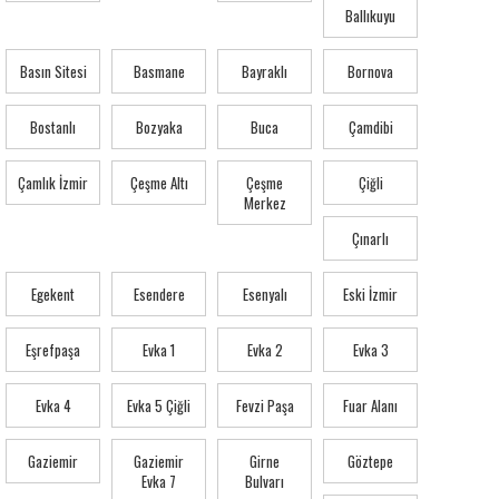
Ballıkuyu
Basın Sitesi
Basmane
Bayraklı
Bornova
Bostanlı
Bozyaka
Buca
Çamdibi
Çamlık İzmir
Çeşme Altı
Çeşme
Çiğli
Merkez
Çınarlı
Egekent
Esendere
Esenyalı
Eski İzmir
Eşrefpaşa
Evka 1
Evka 2
Evka 3
Evka 4
Evka 5 Çiğli
Fevzi Paşa
Fuar Alanı
Gaziemir
Gaziemir
Girne
Göztepe
Evka 7
Bulvarı