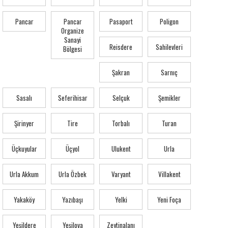
Pancar
Pancar
Pasaport
Poligon
Organize
Sanayi
Reisdere
Sahilevleri
Bölgesi
Şakran
Sarnıç
Sasalı
Seferihisar
Selçuk
Şemikler
Şirinyer
Tire
Torbalı
Turan
Üçkuyular
Üçyol
Ulukent
Urla
Urla Akkum
Urla Özbek
Varyant
Villakent
Yakaköy
Yazıbaşı
Yelki
Yeni Foça
Yeşildere
Yeşilova
Zeytinalanı