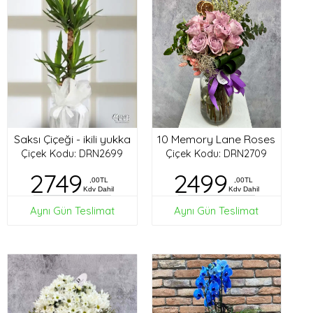
Saksı Çiçeği - ikili yukka
10 Memory Lane Roses
Çiçek Kodu: DRN2699
Çiçek Kodu: DRN2709
2749
2499
,00TL
,00TL
Kdv Dahil
Kdv Dahil
Aynı Gün Teslimat
Aynı Gün Teslimat