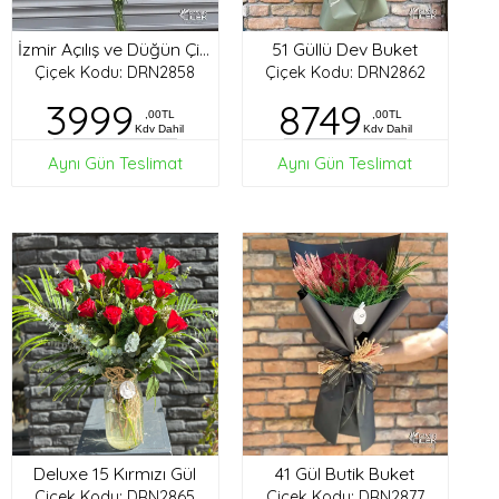
51 Güllü Dev Buket
İzmir Açılış ve Düğün Çiçekleri
Çiçek Kodu: DRN2858
Çiçek Kodu: DRN2862
3999
8749
,00TL
,00TL
Kdv Dahil
Kdv Dahil
Aynı Gün Teslimat
Aynı Gün Teslimat
Deluxe 15 Kırmızı Gül
41 Gül Butik Buket
Çiçek Kodu: DRN2865
Çiçek Kodu: DRN2877