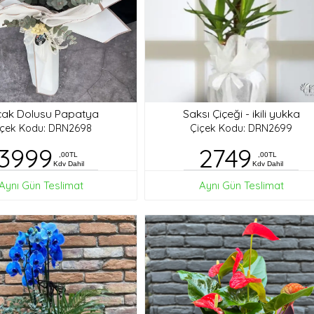
ak Dolusu Papatya
Saksı Çiçeği - ikili yukka
içek Kodu: DRN2698
Çiçek Kodu: DRN2699
3999
2749
,00TL
,00TL
Kdv Dahil
Kdv Dahil
Aynı Gün Teslimat
Aynı Gün Teslimat