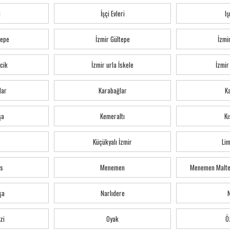
ı
İşçi Evleri
Iş
tepe
İzmir Gültepe
İzmi
cik
İzmir urla İskele
İzmir
lar
Karabağlar
K
şa
Kemeraltı
Kı
Küçükyalı İzmir
Li
s
Menemen
Menemen Malte
şa
Narlıdere
zi
Oyak
Ö