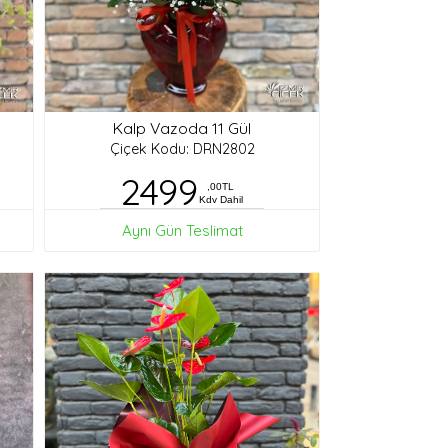
Kalp Vazoda 11 Gül
Çiçek Kodu: DRN2802
2499
,00TL
Kdv Dahil
Aynı Gün Teslimat