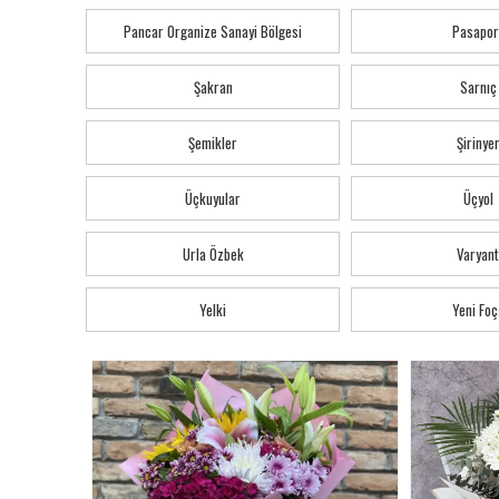
Pancar Organize Sanayi Bölgesi
Pasapor
Şakran
Sarnıç
Şemikler
Şirinye
Üçkuyular
Üçyol
Urla Özbek
Varyant
Yelki
Yeni Foç