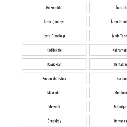
Hıfzıssıhha
İnciralt
İzmir Çankaya
İzmir Esen
İzmir Pınarbaşı
İzmir Tepe
Kadifekale
Kahraman
Kaynaklar
Kemalpa
Kooperatif Evleri
Kordon
Mavişehir
Mendere
Mersinli
Mithatpa
Örnekköy
Osmanga