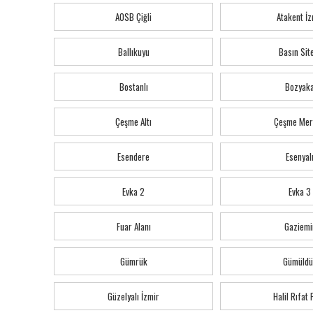
AOSB Çiğli
Atakent İz
Ballıkuyu
Basın Sit
Bostanlı
Bozyak
Çeşme Altı
Çeşme Mer
Esendere
Esenyal
Evka 2
Evka 3
Fuar Alanı
Gaziemi
Gümrük
Gümüldü
Güzelyalı İzmir
Halil Rıfat