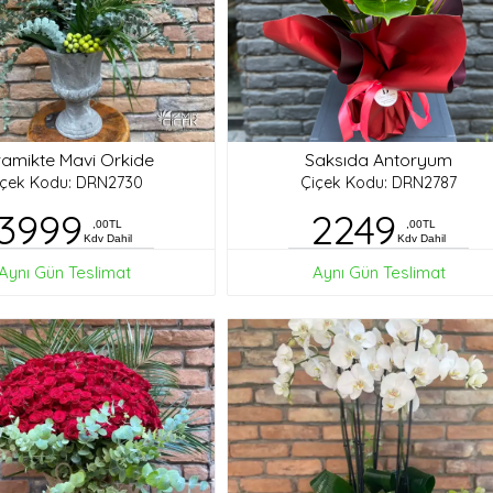
amikte Mavi Orkide
Saksıda Antoryum
içek Kodu: DRN2730
Çiçek Kodu: DRN2787
3999
2249
,00TL
,00TL
Kdv Dahil
Kdv Dahil
Aynı Gün Teslimat
Aynı Gün Teslimat