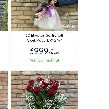
20 Ekvator Gül Buketi
Çiçek Kodu: DRN2797
3999
,00TL
Kdv Dahil
Aynı Gün Teslimat