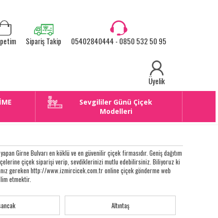
petim
Sipariş Takip
05402840444 - 0850 532 50 95
Üyelik
İME
Sevgililer Günü Çiçek
E
Modelleri
apan Girne Bulvarı en köklü ve en güvenilir çiçek firmasıdır. Geniş dağıtım
lçelerine çiçek siparişi verip, sevdiklerinizi mutlu edebilirsiniz. Biliyoruz ki
apmanız gereken http://www.izmircicek.com.tr online çiçek gönderme web
slim etmektir.
sancak
Altıntaş