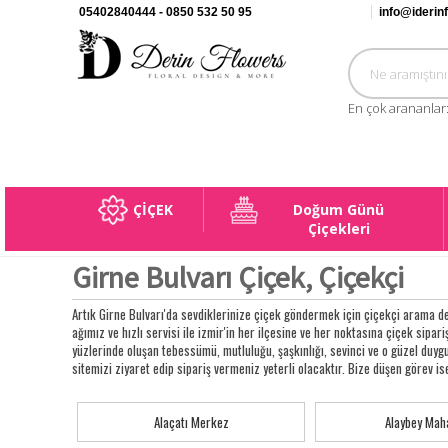
05402840444 - 0850 532 50 95
info@iderin
En çok arananlar
ÇİÇEK
Doğum Günü
Çiçekleri
Girne Bulvarı Çiçek, Çiçekçi
Artık Girne Bulvarı'da sevdiklerinize çiçek göndermek için çiçekçi arama de
ağımız ve hızlı servisi ile izmir'in her ilçesine ve her noktasına çiçek sipariş
yüzlerinde oluşan tebessümü, mutluluğu, şaşkınlığı, sevinci ve o güzel duy
sitemizi ziyaret edip sipariş vermeniz yeterli olacaktır. Bize düşen görev is
Alaçatı Merkez
Alaybey Maha