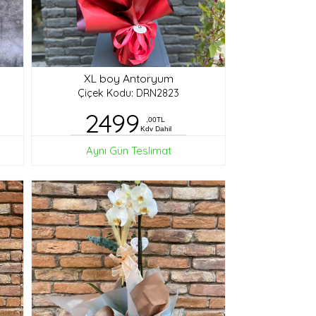
XL boy Antoryum
Çiçek Kodu: DRN2823
2499
,00TL
Kdv Dahil
Aynı Gün Teslimat