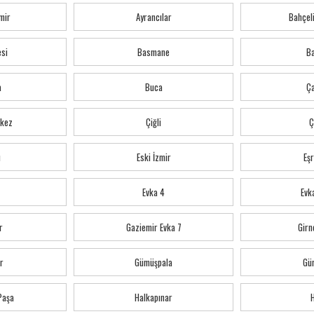
mir
Ayrancılar
Bahçeli
esi
Basmane
Ba
a
Buca
Ç
kez
Çiğli
Ç
ı
Eski İzmir
Eş
Evka 4
Evka
r
Gaziemir Evka 7
Girn
r
Gümüşpala
Gü
 Paşa
Halkapınar