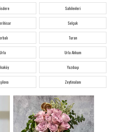
isdere
Sahilevleri
erihisar
Selçuk
orbalı
Turan
Urla
Urla Akkum
akaköy
Yazıbaşı
şilova
Zeytinalanı