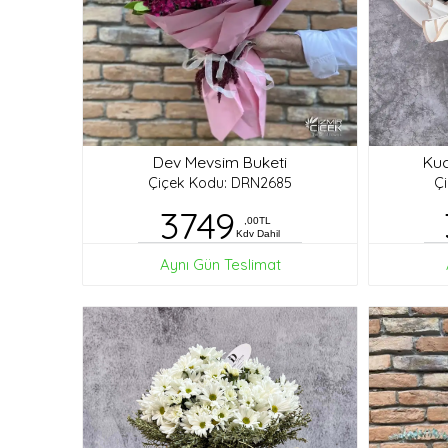
Dev Mevsim Buketi
Kuc
Çiçek Kodu: DRN2685
Ç
3749
,00TL
Kdv Dahil
Aynı Gün Teslimat