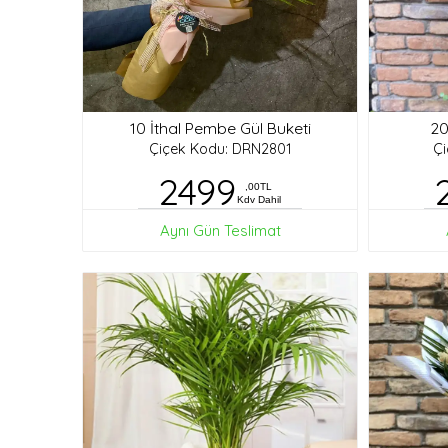
10 İthal Pembe Gül Buketi
20
Çiçek Kodu: DRN2801
Ç
2499
,00TL
Kdv Dahil
Aynı Gün Teslimat