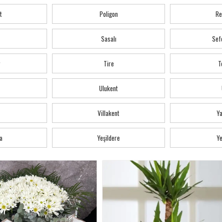
t
Poligon
Re
Sasalı
Sef
r
Tire
T
Ulukent
Villakent
Y
a
Yeşildere
Ye