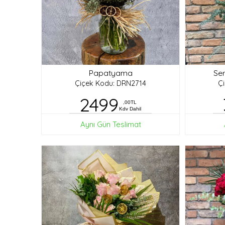
Papatyama
Ser
Çiçek Kodu: DRN2714
Ç
2499
,00TL
Kdv Dahil
Aynı Gün Teslimat