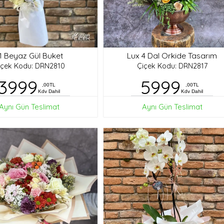
1 Beyaz Gül Buket
Lux 4 Dal Orkide Tasarım
içek Kodu: DRN2810
Çiçek Kodu: DRN2817
3999
5999
,00TL
,00TL
Kdv Dahil
Kdv Dahil
Aynı Gün Teslimat
Aynı Gün Teslimat