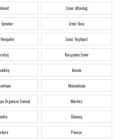
ıkkent
İzmir Altındağ
r İçmeler
İzmir Ilıca
 Yenişehir
İzmir Yeşilyurt
arataş
Karşıyaka İzmir
sıkköy
Konak
montepe
Manavkuyu
pe Organize Sanayi
Merkez
Nokta
Ödemiş
zdere
Pancar