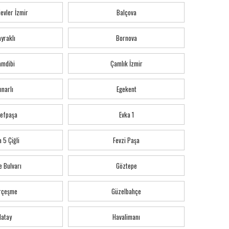
evler İzmir
Balçova
yraklı
Bornova
amdibi
Çamlık İzmir
ınarlı
Egekent
refpaşa
Evka 1
 5 Çiğli
Fevzi Paşa
e Bulvarı
Göztepe
rçeşme
Güzelbahçe
Hatay
Havalimanı