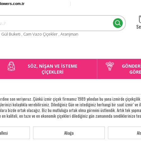
flowers.com.tr
Se
:
Gül Buketi
,
Cam Vazo Çiçekler
,
Aranjman
SÖZ, NİŞAN VE İSTEME
GÖNDER
ÇİÇEKLERİ
GÖR
rdine son veriyoruz..Çünkü izmir çiçek firmamız 1989 yılından bu yana izmirde çiçekçilik y
lerinizi kolaylıkla verebilirsiniz. Dilediğiniz Gün ve istediğiniz herhangi bir saat izmir' ve i
gulara bizde ortak olacağız. Biz bu mutluluğa ortak olma görevini üstlendik. Artık tek y
e en kaliteli, en taze ve en ekonomik çiçekleri dilediğiniz gün zamanında sevdiklerinize te
llesi
Aliağa
Al