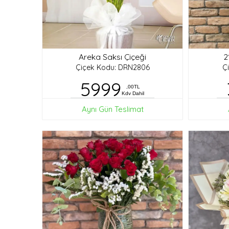
Areka Saksı Çiçeği
2
Çiçek Kodu: DRN2806
Ç
5999
,00TL
Kdv Dahil
Aynı Gün Teslimat