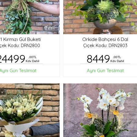
1 Kırmızı Gül Buketi
Orkide Bahçesi 6 Dal
içek Kodu: DRN2800
Çiçek Kodu: DRN2803
24499
8449
,00TL
,00TL
Kdv Dahil
Kdv Dahil
Aynı Gün Teslimat
Aynı Gün Teslimat