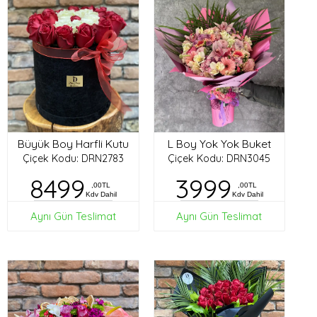
Büyük Boy Harfli Kutu
L Boy Yok Yok Buket
Çiçek Kodu: DRN2783
Çiçek Kodu: DRN3045
8499
3999
,00TL
,00TL
Kdv Dahil
Kdv Dahil
Aynı Gün Teslimat
Aynı Gün Teslimat