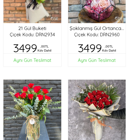
21 Gül Buketi
Şoklanmış Gül Ortanca Tasarım
Çiçek Kodu: DRN2934
Çiçek Kodu: DRN2960
3499
3499
,00TL
,00TL
Kdv Dahil
Kdv Dahil
Aynı Gün Teslimat
Aynı Gün Teslimat