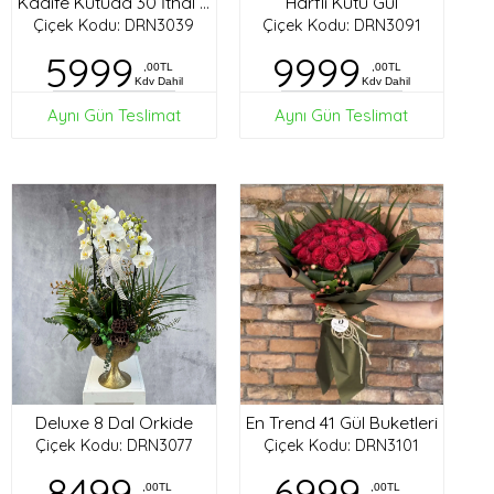
Harfli Kutu Gül
Kadife Kutuda 30 İthal Gül
Çiçek Kodu: DRN3039
Çiçek Kodu: DRN3091
5999
9999
,00TL
,00TL
Kdv Dahil
Kdv Dahil
Aynı Gün Teslimat
Aynı Gün Teslimat
Deluxe 8 Dal Orkide
En Trend 41 Gül Buketleri
Çiçek Kodu: DRN3077
Çiçek Kodu: DRN3101
8499
6999
,00TL
,00TL