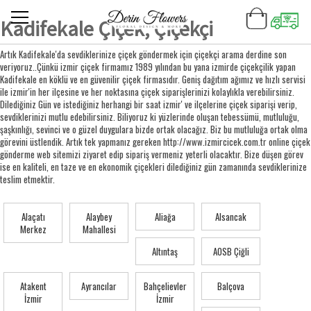
Kadifekale Çiçek, Çiçekçi
Artık Kadifekale'da sevdiklerinize çiçek göndermek için çiçekçi arama derdine son
veriyoruz..Çünkü izmir çiçek firmamız 1989 yılından bu yana izmirde çiçekçilik yapan
Kadifekale en köklü ve en güvenilir çiçek firmasıdır. Geniş dağıtım ağımız ve hızlı servisi
ile izmir'in her ilçesine ve her noktasına çiçek siparişlerinizi kolaylıkla verebilirsiniz.
Dilediğiniz Gün ve istediğiniz herhangi bir saat izmir' ve ilçelerine çiçek siparişi verip,
sevdiklerinizi mutlu edebilirsiniz. Biliyoruz ki yüzlerinde oluşan tebessümü, mutluluğu,
şaşkınlığı, sevinci ve o güzel duygulara bizde ortak olacağız. Biz bu mutluluğa ortak olma
görevini üstlendik. Artık tek yapmanız gereken http://www.izmircicek.com.tr online çiçek
gönderme web sitemizi ziyaret edip sipariş vermeniz yeterli olacaktır. Bize düşen görev
ise en kaliteli, en taze ve en ekonomik çiçekleri dilediğiniz gün zamanında sevdiklerinize
teslim etmektir.
Alaçatı
Alaybey
Aliağa
Alsancak
Merkez
Mahallesi
Altıntaş
AOSB Çiğli
Atakent
Ayrancılar
Bahçelievler
Balçova
İzmir
İzmir