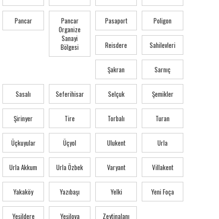
Pancar
Pancar
Pasaport
Poligon
Organize
Sanayi
Reisdere
Sahilevleri
Bölgesi
Şakran
Sarnıç
Sasalı
Seferihisar
Selçuk
Şemikler
Şirinyer
Tire
Torbalı
Turan
Üçkuyular
Üçyol
Ulukent
Urla
Urla Akkum
Urla Özbek
Varyant
Villakent
Yakaköy
Yazıbaşı
Yelki
Yeni Foça
Yeşildere
Yeşilova
Zeytinalanı