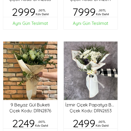
2999
7999
,00TL
,00TL
Kdv Dahil
Kdv Dahil
Aynı Gün Teslimat
Aynı Gün Teslimat
9 Beyaz Gül Buketi
İzmir Çiçek Papatya Buketi
Çiçek Kodu: DRN2876
Çiçek Kodu: DRN2653
2249
2499
,00TL
,00TL
Kdv Dahil
Kdv Dahil