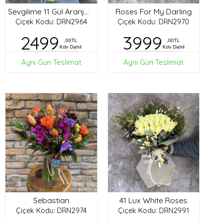
Roses For My Darling
Sevgilime 11 Gül Aranjman
Çiçek Kodu: DRN2964
Çiçek Kodu: DRN2970
2499
3999
,00TL
,00TL
Kdv Dahil
Kdv Dahil
Aynı Gün Teslimat
Aynı Gün Teslimat
Sebastian
41 Lux White Roses
Çiçek Kodu: DRN2974
Çiçek Kodu: DRN2991