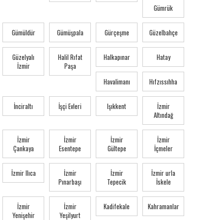
Gümrük
Gümüldür
Gümüşpala
Gürçeşme
Güzelbahçe
Güzelyalı
Halil Rıfat
Halkapınar
Hatay
İzmir
Paşa
Havalimanı
Hıfzıssıhha
İnciraltı
İşçi Evleri
Işıkkent
İzmir
Altındağ
İzmir
İzmir
İzmir
İzmir
Çankaya
Esentepe
Gültepe
İçmeler
İzmir Ilıca
İzmir
İzmir
İzmir urla
Pınarbaşı
Tepecik
İskele
İzmir
İzmir
Kadifekale
Kahramanlar
Yenişehir
Yeşilyurt