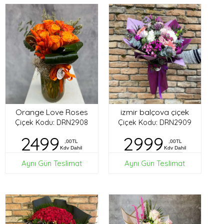
Orange Love Roses
izmir balçova çiçek
Çiçek Kodu: DRN2908
Çiçek Kodu: DRN2909
2499
2999
,00TL
,00TL
Kdv Dahil
Kdv Dahil
Aynı Gün Teslimat
Aynı Gün Teslimat