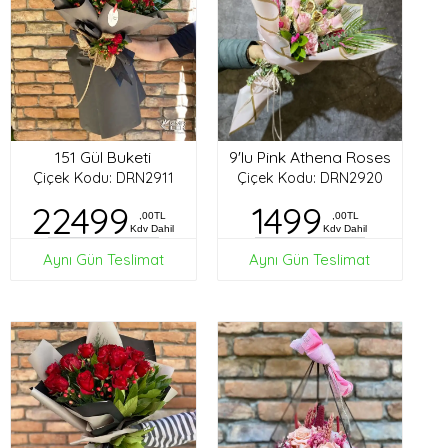
151 Gül Buketi
9'lu Pink Athena Roses
Çiçek Kodu: DRN2911
Çiçek Kodu: DRN2920
22499
1499
,00TL
,00TL
Kdv Dahil
Kdv Dahil
Aynı Gün Teslimat
Aynı Gün Teslimat