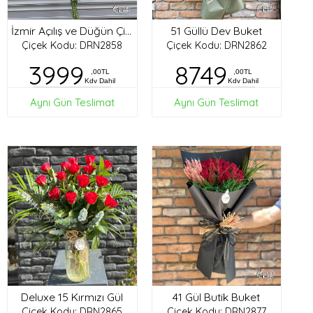
51 Güllü Dev Buket
İzmir Açılış ve Düğün Çiçekleri
Çiçek Kodu: DRN2858
Çiçek Kodu: DRN2862
3999
8749
,00TL
,00TL
Kdv Dahil
Kdv Dahil
Aynı Gün Teslimat
Aynı Gün Teslimat
Deluxe 15 Kırmızı Gül
41 Gül Butik Buket
Çiçek Kodu: DRN2865
Çiçek Kodu: DRN2877