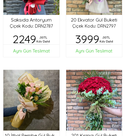
Saksıda Antoryum
20 Ekvator Gül Buketi
Çiçek Kodu: DRN2787
Çiçek Kodu: DRN2797
2249
3999
,00TL
,00TL
Kdv Dahil
Kdv Dahil
Aynı Gün Teslimat
Aynı Gün Teslimat
201 Kırmızı Gül Buketi
10 İthal Pembe Gül Buketi