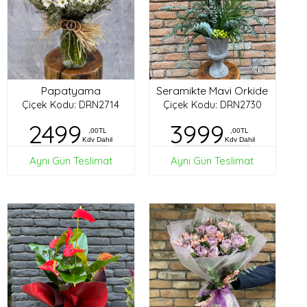
Papatyama
Seramikte Mavi Orkide
Çiçek Kodu: DRN2714
Çiçek Kodu: DRN2730
2499
3999
,00TL
,00TL
Kdv Dahil
Kdv Dahil
Aynı Gün Teslimat
Aynı Gün Teslimat