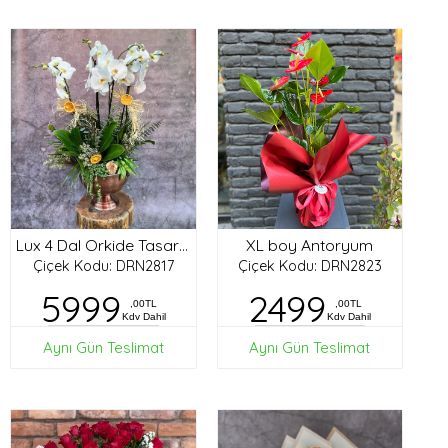
XL boy Antoryum
Lux 4 Dal Orkide Tasarım
Çiçek Kodu: DRN2817
Çiçek Kodu: DRN2823
5999
2499
,00TL
,00TL
Kdv Dahil
Kdv Dahil
Aynı Gün Teslimat
Aynı Gün Teslimat