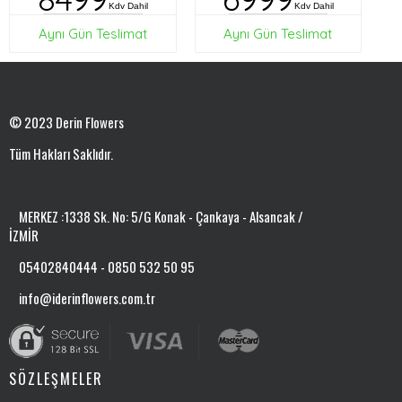
Kdv Dahil
Kdv Dahil
Aynı Gün Teslimat
Aynı Gün Teslimat
© 2023 Derin Flowers
Tüm Hakları Saklıdır.
MERKEZ :1338 Sk. No: 5/G Konak - Çankaya - Alsancak /
İZMİR
05402840444 - 0850 532 50 95
info@iderinflowers.com.tr
SÖZLEŞMELER