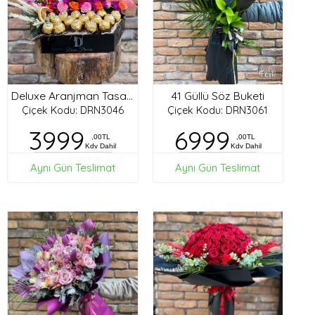
41 Güllü Söz Buketi
Deluxe Aranjman Tasarım
Çiçek Kodu: DRN3046
Çiçek Kodu: DRN3061
3999
6999
,00TL
,00TL
Kdv Dahil
Kdv Dahil
Aynı Gün Teslimat
Aynı Gün Teslimat