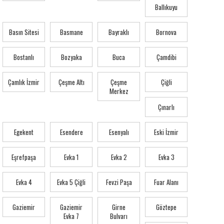
Ballıkuyu
Basın Sitesi
Basmane
Bayraklı
Bornova
Bostanlı
Bozyaka
Buca
Çamdibi
Çamlık İzmir
Çeşme Altı
Çeşme
Çiğli
Merkez
Çınarlı
Egekent
Esendere
Esenyalı
Eski İzmir
Eşrefpaşa
Evka 1
Evka 2
Evka 3
Evka 4
Evka 5 Çiğli
Fevzi Paşa
Fuar Alanı
Gaziemir
Gaziemir
Girne
Göztepe
Evka 7
Bulvarı