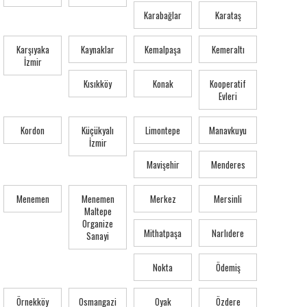
Karabağlar
Karataş
Karşıyaka
Kaynaklar
Kemalpaşa
Kemeraltı
İzmir
Kısıkköy
Konak
Kooperatif
Evleri
Kordon
Küçükyalı
Limontepe
Manavkuyu
İzmir
Mavişehir
Menderes
Menemen
Menemen
Merkez
Mersinli
Maltepe
Organize
Mithatpaşa
Narlıdere
Sanayi
Nokta
Ödemiş
Örnekköy
Osmangazi
Oyak
Özdere