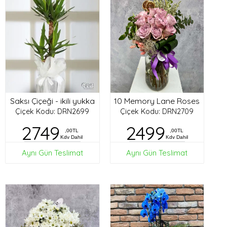
Saksı Çiçeği - ikili yukka
10 Memory Lane Roses
Çiçek Kodu: DRN2699
Çiçek Kodu: DRN2709
2749
2499
,00TL
,00TL
Kdv Dahil
Kdv Dahil
Aynı Gün Teslimat
Aynı Gün Teslimat