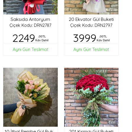
Saksıda Antoryum
20 Ekvator Gül Buketi
Çiçek Kodu: DRN2787
Çiçek Kodu: DRN2797
2249
3999
,00TL
,00TL
Kdv Dahil
Kdv Dahil
Aynı Gün Teslimat
Aynı Gün Teslimat
201 Kırmızı Gül Buketi
10 İthal Pembe Gül Buketi