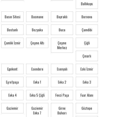
Ballıkuyu
Basın Sitesi
Basmane
Bayraklı
Bornova
Bostanlı
Bozyaka
Buca
Çamdibi
Çamlık İzmir
Çeşme Altı
Çeşme
Çiğli
Merkez
Çınarlı
Egekent
Esendere
Esenyalı
Eski İzmir
Eşrefpaşa
Evka 1
Evka 2
Evka 3
Evka 4
Evka 5 Çiğli
Fevzi Paşa
Fuar Alanı
Gaziemir
Gaziemir
Girne
Göztepe
Evka 7
Bulvarı