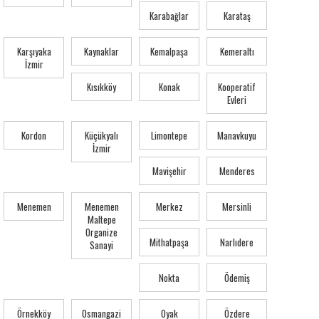
Karabağlar
Karataş
Karşıyaka
Kaynaklar
Kemalpaşa
Kemeraltı
İzmir
Kısıkköy
Konak
Kooperatif
Evleri
Kordon
Küçükyalı
Limontepe
Manavkuyu
İzmir
Mavişehir
Menderes
Menemen
Menemen
Merkez
Mersinli
Maltepe
Organize
Mithatpaşa
Narlıdere
Sanayi
Nokta
Ödemiş
Örnekköy
Osmangazi
Oyak
Özdere