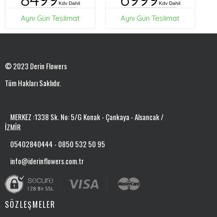
Kdv Dahil
Kdv Dahil
Aynı Gün Teslimat
Aynı Gün Teslimat
© 2023 Derin Flowers
Tüm Hakları Saklıdır.
MERKEZ :1338 Sk. No: 5/G Konak - Çankaya - Alsancak /
İZMİR
05402840444 - 0850 532 50 95
info@iderinflowers.com.tr
SÖZLEŞMELER