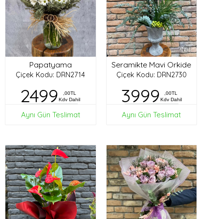
Papatyama
Seramikte Mavi Orkide
Çiçek Kodu: DRN2714
Çiçek Kodu: DRN2730
2499
3999
,00TL
,00TL
Kdv Dahil
Kdv Dahil
Aynı Gün Teslimat
Aynı Gün Teslimat