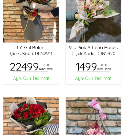
151 Gül Buketi
9'lu Pink Athena Roses
Çiçek Kodu: DRN2911
Çiçek Kodu: DRN2920
22499
1499
,00TL
,00TL
Kdv Dahil
Kdv Dahil
Aynı Gün Teslimat
Aynı Gün Teslimat