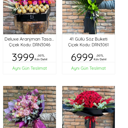
41 Güllü Söz Buketi
Deluxe Aranjman Tasarım
Çiçek Kodu: DRN3046
Çiçek Kodu: DRN3061
3999
6999
,00TL
,00TL
Kdv Dahil
Kdv Dahil
Aynı Gün Teslimat
Aynı Gün Teslimat