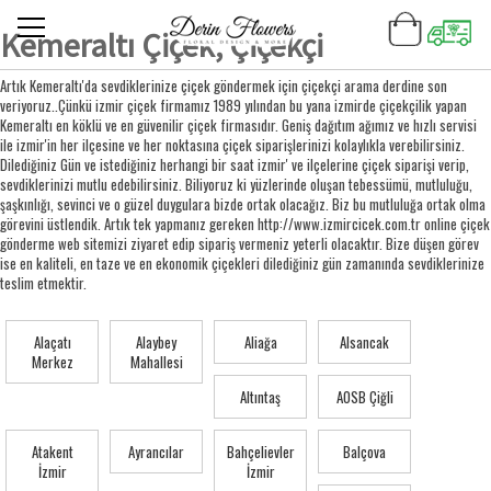
Kemeraltı Çiçek, Çiçekçi
Artık Kemeraltı'da sevdiklerinize çiçek göndermek için çiçekçi arama derdine son
veriyoruz..Çünkü izmir çiçek firmamız 1989 yılından bu yana izmirde çiçekçilik yapan
Kemeraltı en köklü ve en güvenilir çiçek firmasıdır. Geniş dağıtım ağımız ve hızlı servisi
ile izmir'in her ilçesine ve her noktasına çiçek siparişlerinizi kolaylıkla verebilirsiniz.
Dilediğiniz Gün ve istediğiniz herhangi bir saat izmir' ve ilçelerine çiçek siparişi verip,
sevdiklerinizi mutlu edebilirsiniz. Biliyoruz ki yüzlerinde oluşan tebessümü, mutluluğu,
şaşkınlığı, sevinci ve o güzel duygulara bizde ortak olacağız. Biz bu mutluluğa ortak olma
görevini üstlendik. Artık tek yapmanız gereken http://www.izmircicek.com.tr online çiçek
gönderme web sitemizi ziyaret edip sipariş vermeniz yeterli olacaktır. Bize düşen görev
ise en kaliteli, en taze ve en ekonomik çiçekleri dilediğiniz gün zamanında sevdiklerinize
teslim etmektir.
Alaçatı
Alaybey
Aliağa
Alsancak
Merkez
Mahallesi
Altıntaş
AOSB Çiğli
Atakent
Ayrancılar
Bahçelievler
Balçova
İzmir
İzmir