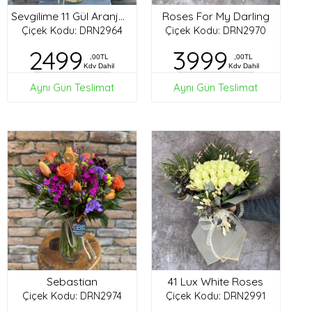
Roses For My Darling
Sevgilime 11 Gül Aranjman
Çiçek Kodu: DRN2964
Çiçek Kodu: DRN2970
2499
3999
,00TL
,00TL
Kdv Dahil
Kdv Dahil
Aynı Gün Teslimat
Aynı Gün Teslimat
Sebastian
41 Lux White Roses
Çiçek Kodu: DRN2974
Çiçek Kodu: DRN2991