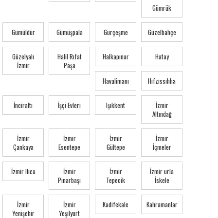
Gümrük
Gümüldür
Gümüşpala
Gürçeşme
Güzelbahçe
Güzelyalı
Halil Rıfat
Halkapınar
Hatay
İzmir
Paşa
Havalimanı
Hıfzıssıhha
İnciraltı
İşçi Evleri
Işıkkent
İzmir
Altındağ
İzmir
İzmir
İzmir
İzmir
Çankaya
Esentepe
Gültepe
İçmeler
İzmir Ilıca
İzmir
İzmir
İzmir urla
Pınarbaşı
Tepecik
İskele
İzmir
İzmir
Kadifekale
Kahramanlar
Yenişehir
Yeşilyurt