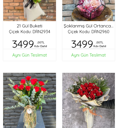
21 Gül Buketi
Şoklanmış Gül Ortanca Tasarım
Çiçek Kodu: DRN2934
Çiçek Kodu: DRN2960
3499
3499
,00TL
,00TL
Kdv Dahil
Kdv Dahil
Aynı Gün Teslimat
Aynı Gün Teslimat