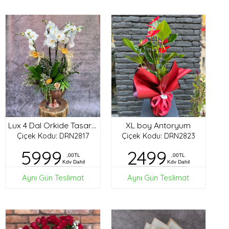
XL boy Antoryum
Lux 4 Dal Orkide Tasarım
Çiçek Kodu: DRN2817
Çiçek Kodu: DRN2823
5999
2499
,00TL
,00TL
Kdv Dahil
Kdv Dahil
Aynı Gün Teslimat
Aynı Gün Teslimat