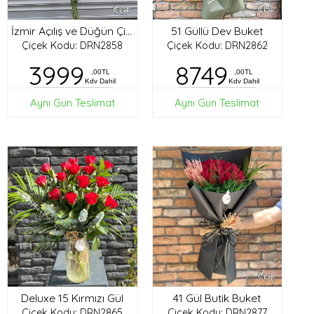
51 Güllü Dev Buket
İzmir Açılış ve Düğün Çiçekleri
Çiçek Kodu: DRN2858
Çiçek Kodu: DRN2862
3999
8749
,00TL
,00TL
Kdv Dahil
Kdv Dahil
Aynı Gün Teslimat
Aynı Gün Teslimat
Deluxe 15 Kırmızı Gül
41 Gül Butik Buket
Çiçek Kodu: DRN2865
Çiçek Kodu: DRN2877