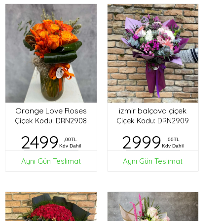
Orange Love Roses
izmir balçova çiçek
Çiçek Kodu: DRN2908
Çiçek Kodu: DRN2909
2499
2999
,00TL
,00TL
Kdv Dahil
Kdv Dahil
Aynı Gün Teslimat
Aynı Gün Teslimat