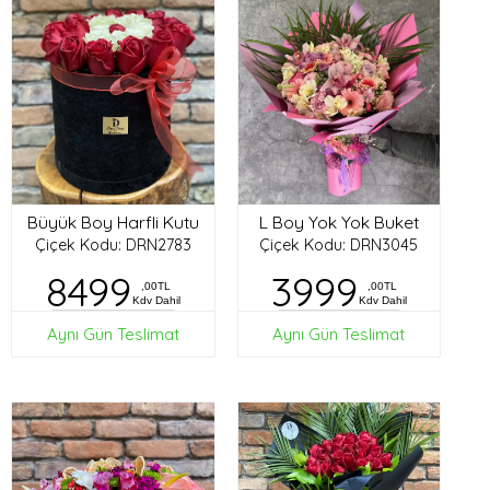
Büyük Boy Harfli Kutu
L Boy Yok Yok Buket
Çiçek Kodu: DRN2783
Çiçek Kodu: DRN3045
8499
3999
,00TL
,00TL
Kdv Dahil
Kdv Dahil
Aynı Gün Teslimat
Aynı Gün Teslimat