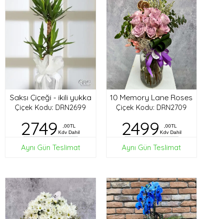
Saksı Çiçeği - ikili yukka
10 Memory Lane Roses
Çiçek Kodu: DRN2699
Çiçek Kodu: DRN2709
2749
2499
,00TL
,00TL
Kdv Dahil
Kdv Dahil
Aynı Gün Teslimat
Aynı Gün Teslimat