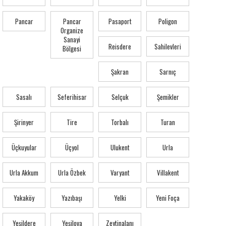
Pancar
Pancar
Pasaport
Poligon
Organize
Sanayi
Reisdere
Sahilevleri
Bölgesi
Şakran
Sarnıç
Sasalı
Seferihisar
Selçuk
Şemikler
Şirinyer
Tire
Torbalı
Turan
Üçkuyular
Üçyol
Ulukent
Urla
Urla Akkum
Urla Özbek
Varyant
Villakent
Yakaköy
Yazıbaşı
Yelki
Yeni Foça
Yeşildere
Yeşilova
Zeytinalanı