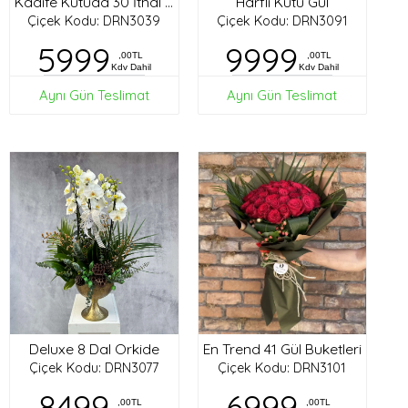
Harfli Kutu Gül
Kadife Kutuda 30 İthal Gül
Çiçek Kodu: DRN3039
Çiçek Kodu: DRN3091
5999
9999
,00TL
,00TL
Kdv Dahil
Kdv Dahil
Aynı Gün Teslimat
Aynı Gün Teslimat
Deluxe 8 Dal Orkide
En Trend 41 Gül Buketleri
Çiçek Kodu: DRN3077
Çiçek Kodu: DRN3101
8499
6999
,00TL
,00TL