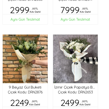
2999
7999
,00TL
,00TL
Kdv Dahil
Kdv Dahil
Aynı Gün Teslimat
Aynı Gün Teslimat
9 Beyaz Gül Buketi
İzmir Çiçek Papatya Buketi
Çiçek Kodu: DRN2876
Çiçek Kodu: DRN2653
2249
2499
,00TL
,00TL
Kdv Dahil
Kdv Dahil