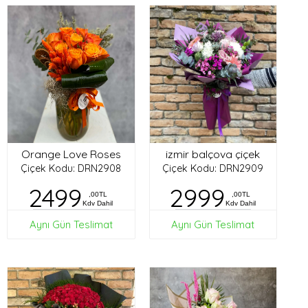
Orange Love Roses
izmir balçova çiçek
Çiçek Kodu: DRN2908
Çiçek Kodu: DRN2909
2499
2999
,00TL
,00TL
Kdv Dahil
Kdv Dahil
Aynı Gün Teslimat
Aynı Gün Teslimat