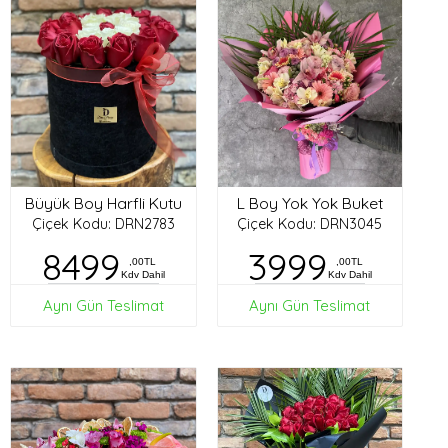
Büyük Boy Harfli Kutu
L Boy Yok Yok Buket
Çiçek Kodu: DRN2783
Çiçek Kodu: DRN3045
8499
3999
,00TL
,00TL
Kdv Dahil
Kdv Dahil
Aynı Gün Teslimat
Aynı Gün Teslimat