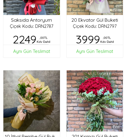
Saksıda Antoryum
20 Ekvator Gül Buketi
Çiçek Kodu: DRN2787
Çiçek Kodu: DRN2797
2249
3999
,00TL
,00TL
Kdv Dahil
Kdv Dahil
Aynı Gün Teslimat
Aynı Gün Teslimat
201 Kırmızı Gül Buketi
10 İthal Pembe Gül Buketi