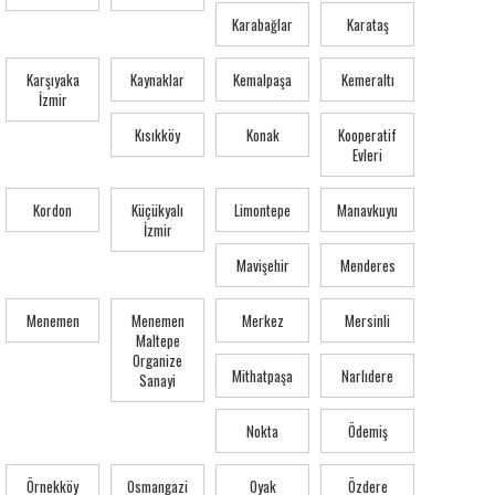
Karabağlar
Karataş
Karşıyaka
Kaynaklar
Kemalpaşa
Kemeraltı
İzmir
Kısıkköy
Konak
Kooperatif
Evleri
Kordon
Küçükyalı
Limontepe
Manavkuyu
İzmir
Mavişehir
Menderes
Menemen
Menemen
Merkez
Mersinli
Maltepe
Organize
Mithatpaşa
Narlıdere
Sanayi
Nokta
Ödemiş
Örnekköy
Osmangazi
Oyak
Özdere