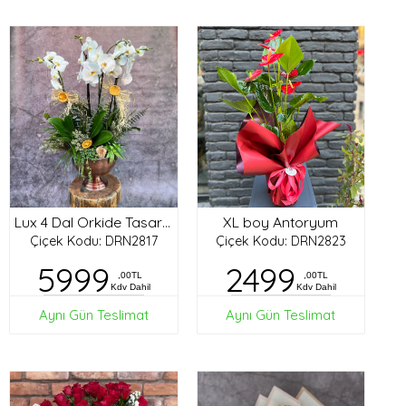
XL boy Antoryum
Lux 4 Dal Orkide Tasarım
Çiçek Kodu: DRN2817
Çiçek Kodu: DRN2823
5999
2499
,00TL
,00TL
Kdv Dahil
Kdv Dahil
Aynı Gün Teslimat
Aynı Gün Teslimat