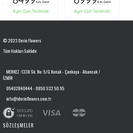
Kdv Dahil
Kdv Dahil
Aynı Gün Teslimat
Aynı Gün Teslimat
© 2023 Derin Flowers
Tüm Hakları Saklıdır.
MERKEZ :1338 Sk. No: 5/G Konak - Çankaya - Alsancak /
İZMİR
05402840444 - 0850 532 50 95
info@iderinflowers.com.tr
SÖZLEŞMELER