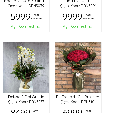
Harfli Kutu Gül
Kadife Kutuda 30 İthal Gül
Çiçek Kodu: DRN3039
Çiçek Kodu: DRN3091
5999
9999
,00TL
,00TL
Kdv Dahil
Kdv Dahil
Aynı Gün Teslimat
Aynı Gün Teslimat
Deluxe 8 Dal Orkide
En Trend 41 Gül Buketleri
Çiçek Kodu: DRN3077
Çiçek Kodu: DRN3101
8499
6999
,00TL
,00TL