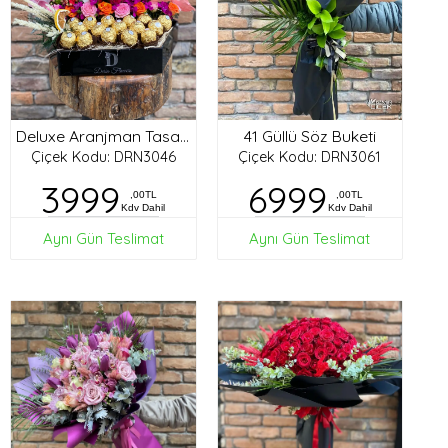
41 Güllü Söz Buketi
Deluxe Aranjman Tasarım
Çiçek Kodu: DRN3046
Çiçek Kodu: DRN3061
3999
6999
,00TL
,00TL
Kdv Dahil
Kdv Dahil
Aynı Gün Teslimat
Aynı Gün Teslimat