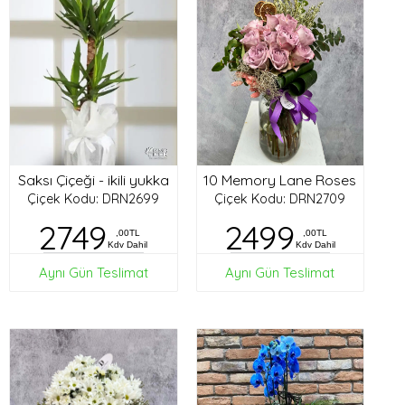
Saksı Çiçeği - ikili yukka
10 Memory Lane Roses
Çiçek Kodu: DRN2699
Çiçek Kodu: DRN2709
2749
2499
,00TL
,00TL
Kdv Dahil
Kdv Dahil
Aynı Gün Teslimat
Aynı Gün Teslimat