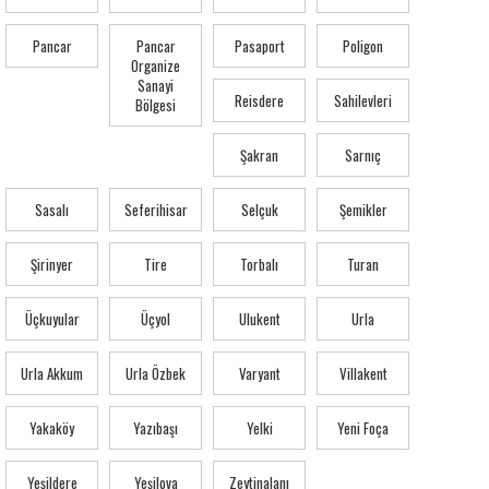
Pancar
Pancar
Pasaport
Poligon
Organize
Sanayi
Reisdere
Sahilevleri
Bölgesi
Şakran
Sarnıç
Sasalı
Seferihisar
Selçuk
Şemikler
Şirinyer
Tire
Torbalı
Turan
Üçkuyular
Üçyol
Ulukent
Urla
Urla Akkum
Urla Özbek
Varyant
Villakent
Yakaköy
Yazıbaşı
Yelki
Yeni Foça
Yeşildere
Yeşilova
Zeytinalanı