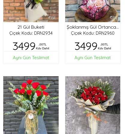
21 Gül Buketi
Şoklanmış Gül Ortanca Tasarım
Çiçek Kodu: DRN2934
Çiçek Kodu: DRN2960
3499
3499
,00TL
,00TL
Kdv Dahil
Kdv Dahil
Aynı Gün Teslimat
Aynı Gün Teslimat