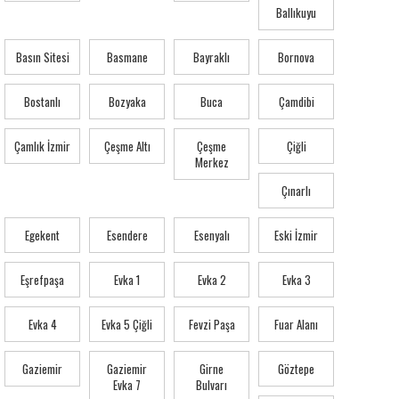
Ballıkuyu
Basın Sitesi
Basmane
Bayraklı
Bornova
Bostanlı
Bozyaka
Buca
Çamdibi
Çamlık İzmir
Çeşme Altı
Çeşme
Çiğli
Merkez
Çınarlı
Egekent
Esendere
Esenyalı
Eski İzmir
Eşrefpaşa
Evka 1
Evka 2
Evka 3
Evka 4
Evka 5 Çiğli
Fevzi Paşa
Fuar Alanı
Gaziemir
Gaziemir
Girne
Göztepe
Evka 7
Bulvarı