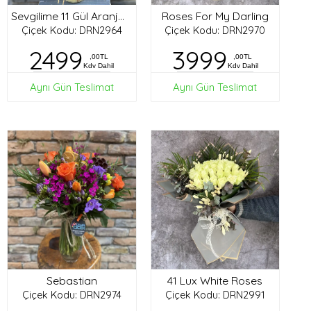
Roses For My Darling
Sevgilime 11 Gül Aranjman
Çiçek Kodu: DRN2964
Çiçek Kodu: DRN2970
2499
3999
,00TL
,00TL
Kdv Dahil
Kdv Dahil
Aynı Gün Teslimat
Aynı Gün Teslimat
Sebastian
41 Lux White Roses
Çiçek Kodu: DRN2974
Çiçek Kodu: DRN2991