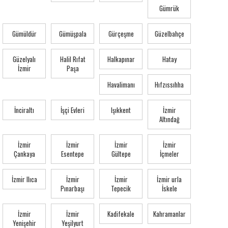
Gümrük
Gümüldür
Gümüşpala
Gürçeşme
Güzelbahçe
Güzelyalı
Halil Rıfat
Halkapınar
Hatay
İzmir
Paşa
Havalimanı
Hıfzıssıhha
İnciraltı
İşçi Evleri
Işıkkent
İzmir
Altındağ
İzmir
İzmir
İzmir
İzmir
Çankaya
Esentepe
Gültepe
İçmeler
İzmir Ilıca
İzmir
İzmir
İzmir urla
Pınarbaşı
Tepecik
İskele
İzmir
İzmir
Kadifekale
Kahramanlar
Yenişehir
Yeşilyurt