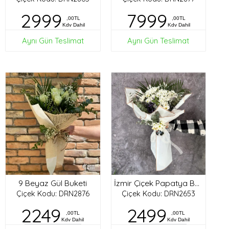
2999
7999
,00TL
,00TL
Kdv Dahil
Kdv Dahil
Aynı Gün Teslimat
Aynı Gün Teslimat
9 Beyaz Gül Buketi
İzmir Çiçek Papatya Buketi
Çiçek Kodu: DRN2876
Çiçek Kodu: DRN2653
2249
2499
,00TL
,00TL
Kdv Dahil
Kdv Dahil