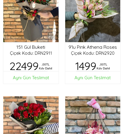
151 Gül Buketi
9'lu Pink Athena Roses
Çiçek Kodu: DRN2911
Çiçek Kodu: DRN2920
22499
1499
,00TL
,00TL
Kdv Dahil
Kdv Dahil
Aynı Gün Teslimat
Aynı Gün Teslimat