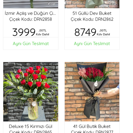
51 Güllü Dev Buket
İzmir Açılış ve Düğün Çiçekleri
Çiçek Kodu: DRN2858
Çiçek Kodu: DRN2862
3999
8749
,00TL
,00TL
Kdv Dahil
Kdv Dahil
Aynı Gün Teslimat
Aynı Gün Teslimat
Deluxe 15 Kırmızı Gül
41 Gül Butik Buket
Çiçek Kodu: DRN2865
Çiçek Kodu: DRN2877