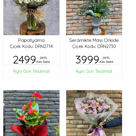
Papatyama
Seramikte Mavi Orkide
Çiçek Kodu: DRN2714
Çiçek Kodu: DRN2730
2499
3999
,00TL
,00TL
Kdv Dahil
Kdv Dahil
Aynı Gün Teslimat
Aynı Gün Teslimat