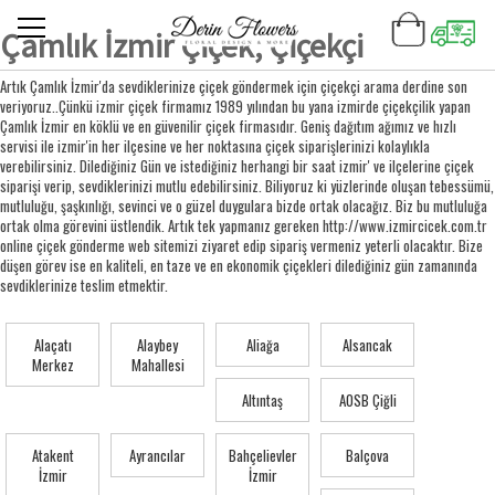
Çamlık İzmir Çiçek, Çiçekçi
Artık Çamlık İzmir'da sevdiklerinize çiçek göndermek için çiçekçi arama derdine son
veriyoruz..Çünkü izmir çiçek firmamız 1989 yılından bu yana izmirde çiçekçilik yapan
Çamlık İzmir en köklü ve en güvenilir çiçek firmasıdır. Geniş dağıtım ağımız ve hızlı
servisi ile izmir'in her ilçesine ve her noktasına çiçek siparişlerinizi kolaylıkla
verebilirsiniz. Dilediğiniz Gün ve istediğiniz herhangi bir saat izmir' ve ilçelerine çiçek
siparişi verip, sevdiklerinizi mutlu edebilirsiniz. Biliyoruz ki yüzlerinde oluşan tebessümü,
mutluluğu, şaşkınlığı, sevinci ve o güzel duygulara bizde ortak olacağız. Biz bu mutluluğa
ortak olma görevini üstlendik. Artık tek yapmanız gereken http://www.izmircicek.com.tr
online çiçek gönderme web sitemizi ziyaret edip sipariş vermeniz yeterli olacaktır. Bize
düşen görev ise en kaliteli, en taze ve en ekonomik çiçekleri dilediğiniz gün zamanında
sevdiklerinize teslim etmektir.
Alaçatı
Alaybey
Aliağa
Alsancak
Merkez
Mahallesi
Altıntaş
AOSB Çiğli
Atakent
Ayrancılar
Bahçelievler
Balçova
İzmir
İzmir