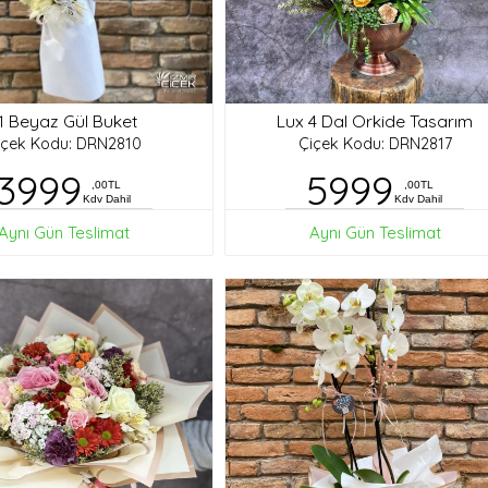
1 Beyaz Gül Buket
Lux 4 Dal Orkide Tasarım
içek Kodu: DRN2810
Çiçek Kodu: DRN2817
3999
5999
,00TL
,00TL
Kdv Dahil
Kdv Dahil
Aynı Gün Teslimat
Aynı Gün Teslimat