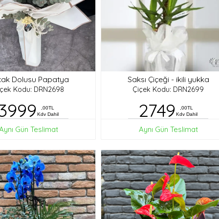
ak Dolusu Papatya
Saksı Çiçeği - ikili yukka
içek Kodu: DRN2698
Çiçek Kodu: DRN2699
3999
2749
,00TL
,00TL
Kdv Dahil
Kdv Dahil
Aynı Gün Teslimat
Aynı Gün Teslimat