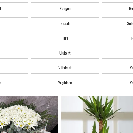
t
Poligon
Re
Sasalı
Sef
r
Tire
T
Ulukent
Villakent
Y
a
Yeşildere
Ye