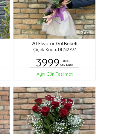
20 Ekvator Gül Buketi
Çiçek Kodu: DRN2797
3999
,00TL
Kdv Dahil
Aynı Gün Teslimat