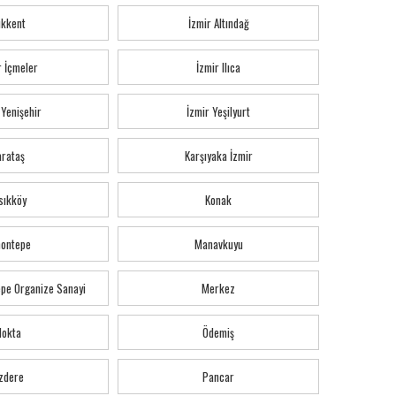
ıkkent
İzmir Altındağ
r İçmeler
İzmir Ilıca
 Yenişehir
İzmir Yeşilyurt
arataş
Karşıyaka İzmir
sıkköy
Konak
montepe
Manavkuyu
pe Organize Sanayi
Merkez
Nokta
Ödemiş
zdere
Pancar