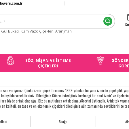
flowers.com.tr
Se
:
Gül Buketi
,
Cam Vazo Çiçekler
,
Aranjman
SÖZ, NİŞAN VE İSTEME
GÖNDER
ÇİÇEKLERİ
GÖR
e son veriyoruz..Çünkü izmir çiçek firmamız 1989 yılından bu yana izmirde çiçekçilik yapa
i kolaylıkla verebilirsiniz. Dilediğiniz Gün ve istediğiniz herhangi bir saat izmir' ve ilçelerin
gulara bizde ortak olacağız. Biz bu mutluluğa ortak olma görevini üstlendik. Artık tek y
e en kaliteli, en taze ve en ekonomik çiçekleri dilediğiniz gün zamanında sevdiklerinize te
llesi
Aliağa
Al