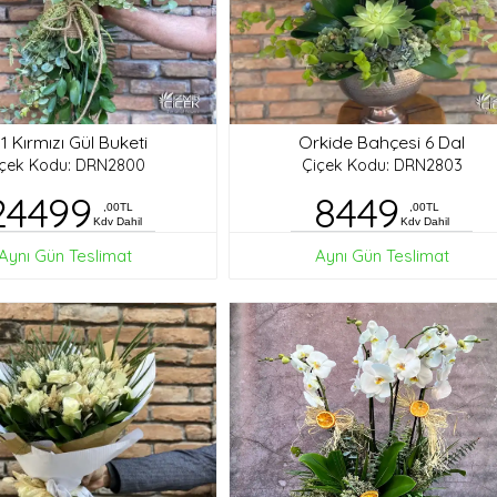
1 Kırmızı Gül Buketi
Orkide Bahçesi 6 Dal
içek Kodu: DRN2800
Çiçek Kodu: DRN2803
24499
8449
,00TL
,00TL
Kdv Dahil
Kdv Dahil
Aynı Gün Teslimat
Aynı Gün Teslimat