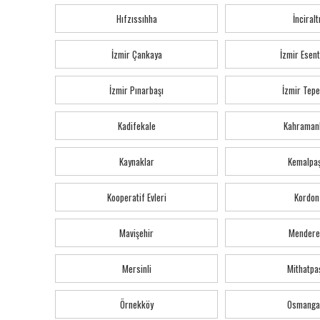
Hıfzıssıhha
İnciralt
İzmir Çankaya
İzmir Esen
İzmir Pınarbaşı
İzmir Tepe
Kadifekale
Kahraman
Kaynaklar
Kemalpa
Kooperatif Evleri
Kordon
Mavişehir
Mendere
Mersinli
Mithatpa
Örnekköy
Osmanga