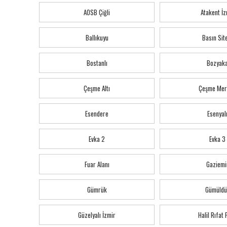
AOSB Çiğli
Atakent İz
Ballıkuyu
Basın Sit
Bostanlı
Bozyak
Çeşme Altı
Çeşme Mer
Esendere
Esenyal
Evka 2
Evka 3
Fuar Alanı
Gaziemi
Gümrük
Gümüldü
Güzelyalı İzmir
Halil Rıfat