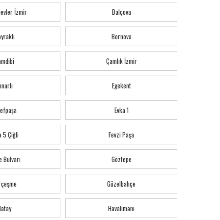
evler İzmir
Balçova
yraklı
Bornova
amdibi
Çamlık İzmir
ınarlı
Egekent
refpaşa
Evka 1
 5 Çiğli
Fevzi Paşa
e Bulvarı
Göztepe
rçeşme
Güzelbahçe
Hatay
Havalimanı