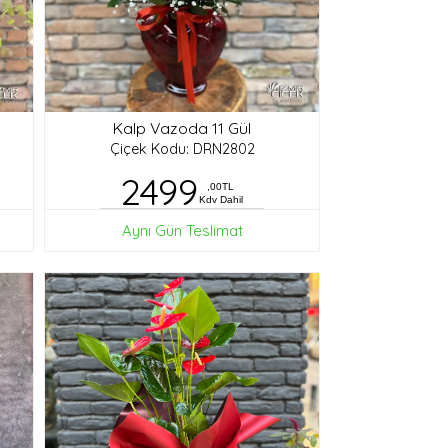
Kalp Vazoda 11 Gül
Çiçek Kodu: DRN2802
2499
,00TL
Kdv Dahil
Aynı Gün Teslimat