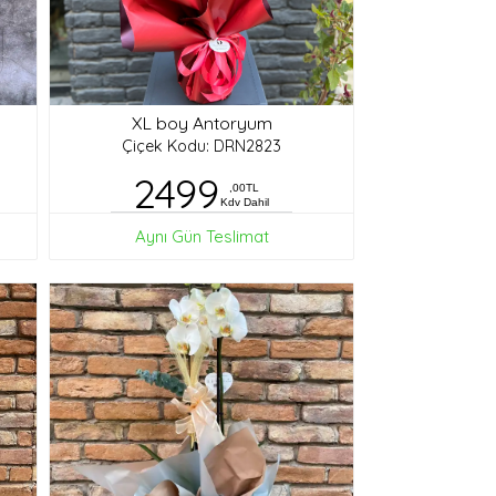
XL boy Antoryum
Çiçek Kodu: DRN2823
2499
,00TL
Kdv Dahil
Aynı Gün Teslimat