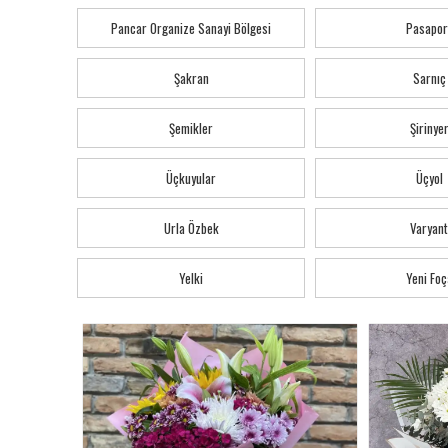
Pancar Organize Sanayi Bölgesi
Pasapor
Şakran
Sarnıç
Şemikler
Şirinye
Üçkuyular
Üçyol
Urla Özbek
Varyant
Yelki
Yeni Foç