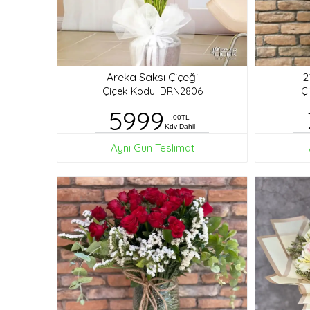
Areka Saksı Çiçeği
2
Çiçek Kodu: DRN2806
Ç
5999
,00TL
Kdv Dahil
Aynı Gün Teslimat