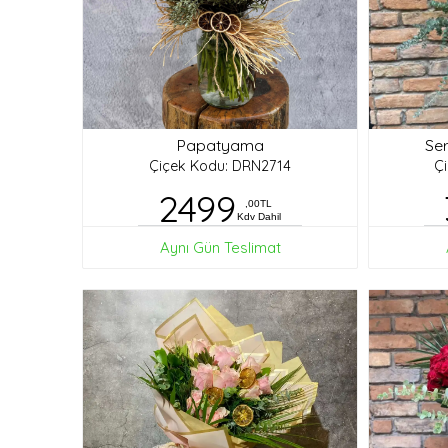
Papatyama
Ser
Çiçek Kodu: DRN2714
Ç
2499
,00TL
Kdv Dahil
Aynı Gün Teslimat