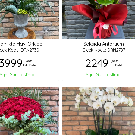
amikte Mavi Orkide
Saksıda Antoryum
içek Kodu: DRN2730
Çiçek Kodu: DRN2787
3999
2249
,00TL
,00TL
Kdv Dahil
Kdv Dahil
Aynı Gün Teslimat
Aynı Gün Teslimat