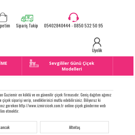
petim
Sipariş Takip
05402840444 - 0850 532 50 95
Üyelik
İME
Sevgililer Günü Çiçek
E
Modelleri
n Gaziemir en köklü ve en güvenilir çiçek firmasıdır. Geniş dağıtım ağımız
e çiçek siparişi verip, sevdiklerinizi mutlu edebilirsiniz. Biliyoruz ki
apmanız gereken http://www.izmircicek.com.tr online çiçek gönderme web
slim etmektir.
sancak
Altıntaş