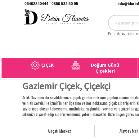
05402840444 - 0850 532 50 95
info@iderin
En çok arananlar
ÇİÇEK
Doğum Günü
Çiçekleri
Gaziemir Çiçek, Çiçekçi
Artık Gaziemir'da sevdiklerinize çiçek göndermek için çiçekçi arama derdin
ve hızlı servisi ile izmir'in her ilçesine ve her noktasına çiçek siparişleriniz
yüzlerinde oluşan tebessümü, mutluluğu, şaşkınlığı, sevinci ve o güzel duy
sitemizi ziyaret edip sipariş vermeniz yeterli olacaktır. Bize düşen görev is
Alaçatı Merkez
Alaybey Maha