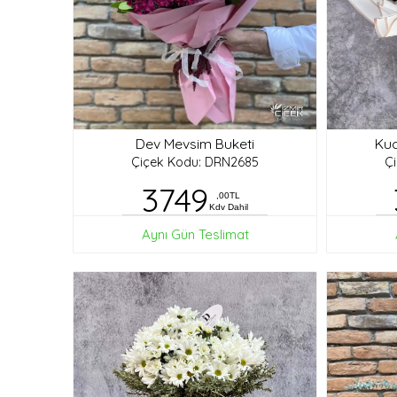
Dev Mevsim Buketi
Kuc
Çiçek Kodu: DRN2685
Ç
3749
,00TL
Kdv Dahil
Aynı Gün Teslimat