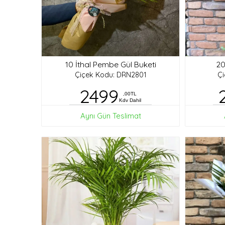
10 İthal Pembe Gül Buketi
20
Çiçek Kodu: DRN2801
Ç
2499
,00TL
Kdv Dahil
Aynı Gün Teslimat