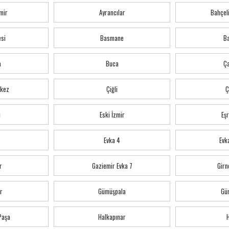
mir
Ayrancılar
Bahçeli
esi
Basmane
Ba
a
Buca
Ç
kez
Çiğli
Ç
ı
Eski İzmir
Eş
Evka 4
Evka
r
Gaziemir Evka 7
Girn
r
Gümüşpala
Gü
 Paşa
Halkapınar