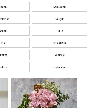
isdere
Sahilevleri
erihisar
Selçuk
orbalı
Turan
Urla
Urla Akkum
akaköy
Yazıbaşı
şilova
Zeytinalanı