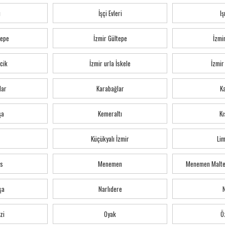
ı
İşçi Evleri
Iş
tepe
İzmir Gültepe
İzmi
cik
İzmir urla İskele
İzmir
lar
Karabağlar
K
şa
Kemeraltı
Kı
Küçükyalı İzmir
Li
s
Menemen
Menemen Malte
şa
Narlıdere
zi
Oyak
Ö