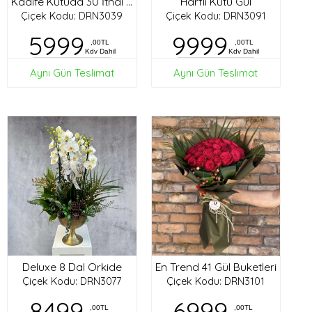
Harfli Kutu Gül
Kadife Kutuda 30 İthal Gül
Çiçek Kodu: DRN3039
Çiçek Kodu: DRN3091
5999
9999
,00TL
,00TL
Kdv Dahil
Kdv Dahil
Aynı Gün Teslimat
Aynı Gün Teslimat
Deluxe 8 Dal Orkide
En Trend 41 Gül Buketleri
Çiçek Kodu: DRN3077
Çiçek Kodu: DRN3101
8499
6999
,00TL
,00TL