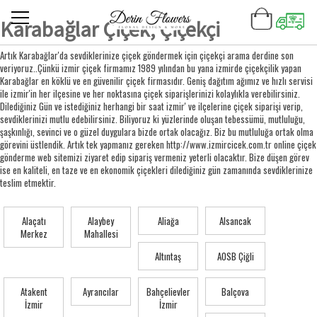
Karabağlar Çiçek, Çiçekçi
Artık Karabağlar'da sevdiklerinize çiçek göndermek için çiçekçi arama derdine son
veriyoruz..Çünkü izmir çiçek firmamız 1989 yılından bu yana izmirde çiçekçilik yapan
Karabağlar en köklü ve en güvenilir çiçek firmasıdır. Geniş dağıtım ağımız ve hızlı servisi
ile izmir'in her ilçesine ve her noktasına çiçek siparişlerinizi kolaylıkla verebilirsiniz.
Dilediğiniz Gün ve istediğiniz herhangi bir saat izmir' ve ilçelerine çiçek siparişi verip,
sevdiklerinizi mutlu edebilirsiniz. Biliyoruz ki yüzlerinde oluşan tebessümü, mutluluğu,
şaşkınlığı, sevinci ve o güzel duygulara bizde ortak olacağız. Biz bu mutluluğa ortak olma
görevini üstlendik. Artık tek yapmanız gereken http://www.izmircicek.com.tr online çiçek
gönderme web sitemizi ziyaret edip sipariş vermeniz yeterli olacaktır. Bize düşen görev
ise en kaliteli, en taze ve en ekonomik çiçekleri dilediğiniz gün zamanında sevdiklerinize
teslim etmektir.
Alaçatı
Alaybey
Aliağa
Alsancak
Merkez
Mahallesi
Altıntaş
AOSB Çiğli
Atakent
Ayrancılar
Bahçelievler
Balçova
İzmir
İzmir