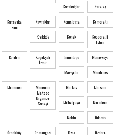
Karabağlar
Karataş
Karşıyaka
Kaynaklar
Kemalpaşa
Kemeraltı
İzmir
Kısıkköy
Konak
Kooperatif
Evleri
Kordon
Küçükyalı
Limontepe
Manavkuyu
İzmir
Mavişehir
Menderes
Menemen
Menemen
Merkez
Mersinli
Maltepe
Organize
Mithatpaşa
Narlıdere
Sanayi
Nokta
Ödemiş
Örnekköy
Osmangazi
Oyak
Özdere