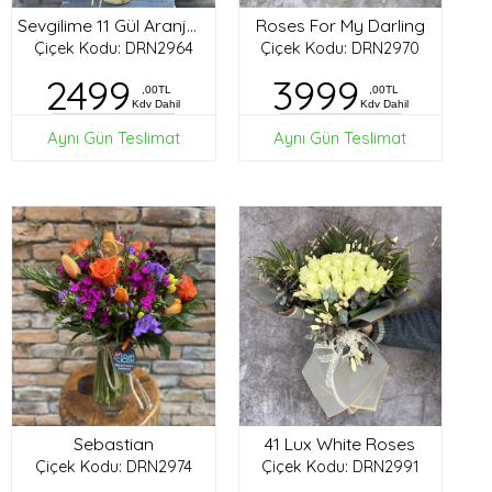
Roses For My Darling
Sevgilime 11 Gül Aranjman
Çiçek Kodu: DRN2964
Çiçek Kodu: DRN2970
2499
3999
,00TL
,00TL
Kdv Dahil
Kdv Dahil
Aynı Gün Teslimat
Aynı Gün Teslimat
Sebastian
41 Lux White Roses
Çiçek Kodu: DRN2974
Çiçek Kodu: DRN2991