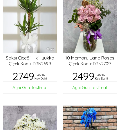
Saksı Çiçeği - ikili yukka
10 Memory Lane Roses
Çiçek Kodu: DRN2699
Çiçek Kodu: DRN2709
2749
2499
,00TL
,00TL
Kdv Dahil
Kdv Dahil
Aynı Gün Teslimat
Aynı Gün Teslimat