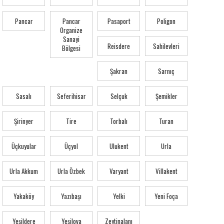
Pancar
Pancar
Pasaport
Poligon
Organize
Sanayi
Reisdere
Sahilevleri
Bölgesi
Şakran
Sarnıç
Sasalı
Seferihisar
Selçuk
Şemikler
Şirinyer
Tire
Torbalı
Turan
Üçkuyular
Üçyol
Ulukent
Urla
Urla Akkum
Urla Özbek
Varyant
Villakent
Yakaköy
Yazıbaşı
Yelki
Yeni Foça
Yeşildere
Yeşilova
Zeytinalanı