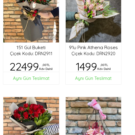
151 Gül Buketi
9'lu Pink Athena Roses
Çiçek Kodu: DRN2911
Çiçek Kodu: DRN2920
22499
1499
,00TL
,00TL
Kdv Dahil
Kdv Dahil
Aynı Gün Teslimat
Aynı Gün Teslimat