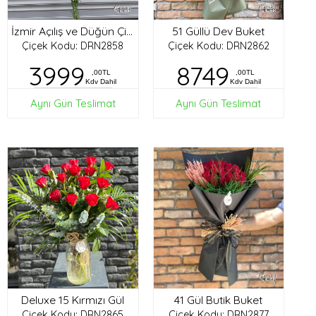
51 Güllü Dev Buket
İzmir Açılış ve Düğün Çiçekleri
Çiçek Kodu: DRN2858
Çiçek Kodu: DRN2862
3999
8749
,00TL
,00TL
Kdv Dahil
Kdv Dahil
Aynı Gün Teslimat
Aynı Gün Teslimat
Deluxe 15 Kırmızı Gül
41 Gül Butik Buket
Çiçek Kodu: DRN2865
Çiçek Kodu: DRN2877