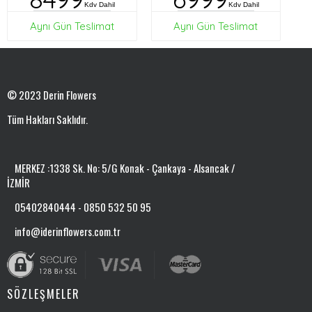
Kdv Dahil
Kdv Dahil
Aynı Gün Teslimat
Aynı Gün Teslimat
© 2023 Derin Flowers
Tüm Hakları Saklıdır.
MERKEZ :1338 Sk. No: 5/G Konak - Çankaya - Alsancak /
İZMİR
05402840444 - 0850 532 50 95
info@iderinflowers.com.tr
SÖZLEŞMELER