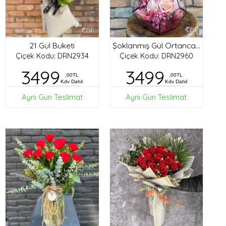
21 Gül Buketi
Şoklanmış Gül Ortanca Tasarım
Çiçek Kodu: DRN2934
Çiçek Kodu: DRN2960
3499
3499
,00TL
,00TL
Kdv Dahil
Kdv Dahil
Aynı Gün Teslimat
Aynı Gün Teslimat