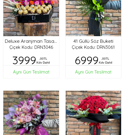
41 Güllü Söz Buketi
Deluxe Aranjman Tasarım
Çiçek Kodu: DRN3046
Çiçek Kodu: DRN3061
3999
6999
,00TL
,00TL
Kdv Dahil
Kdv Dahil
Aynı Gün Teslimat
Aynı Gün Teslimat