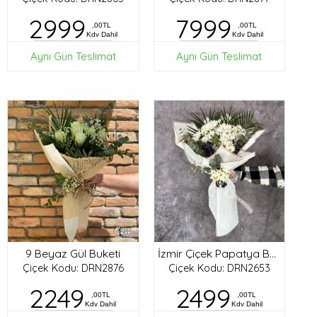
2999
7999
,00TL
,00TL
Kdv Dahil
Kdv Dahil
Aynı Gün Teslimat
Aynı Gün Teslimat
9 Beyaz Gül Buketi
İzmir Çiçek Papatya Buketi
Çiçek Kodu: DRN2876
Çiçek Kodu: DRN2653
2249
2499
,00TL
,00TL
Kdv Dahil
Kdv Dahil