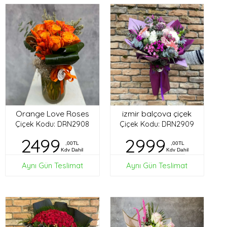
Orange Love Roses
izmir balçova çiçek
Çiçek Kodu: DRN2908
Çiçek Kodu: DRN2909
2499
2999
,00TL
,00TL
Kdv Dahil
Kdv Dahil
Aynı Gün Teslimat
Aynı Gün Teslimat