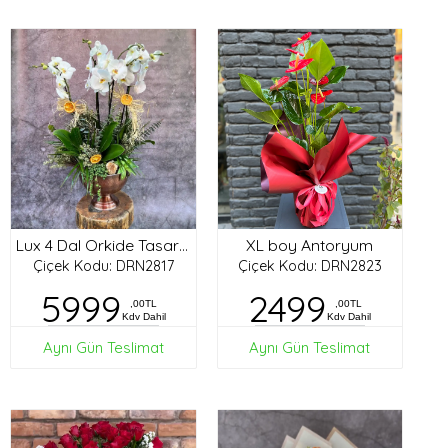
XL boy Antoryum
Lux 4 Dal Orkide Tasarım
Çiçek Kodu: DRN2817
Çiçek Kodu: DRN2823
5999
2499
,00TL
,00TL
Kdv Dahil
Kdv Dahil
Aynı Gün Teslimat
Aynı Gün Teslimat