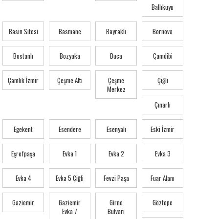
Ballıkuyu
Basın Sitesi
Basmane
Bayraklı
Bornova
Bostanlı
Bozyaka
Buca
Çamdibi
Çamlık İzmir
Çeşme Altı
Çeşme
Çiğli
Merkez
Çınarlı
Egekent
Esendere
Esenyalı
Eski İzmir
Eşrefpaşa
Evka 1
Evka 2
Evka 3
Evka 4
Evka 5 Çiğli
Fevzi Paşa
Fuar Alanı
Gaziemir
Gaziemir
Girne
Göztepe
Evka 7
Bulvarı