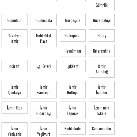
Gümrük
Gümüldür
Gümüşpala
Gürçeşme
Güzelbahçe
Güzelyalı
Halil Rıfat
Halkapınar
Hatay
İzmir
Paşa
Havalimanı
Hıfzıssıhha
İnciraltı
İşçi Evleri
Işıkkent
İzmir
Altındağ
İzmir
İzmir
İzmir
İzmir
Çankaya
Esentepe
Gültepe
İçmeler
İzmir Ilıca
İzmir
İzmir
İzmir urla
Pınarbaşı
Tepecik
İskele
İzmir
İzmir
Kadifekale
Kahramanlar
Yenişehir
Yeşilyurt