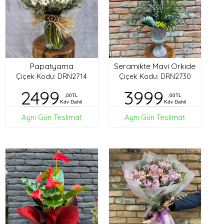
Papatyama
Seramikte Mavi Orkide
Çiçek Kodu: DRN2714
Çiçek Kodu: DRN2730
2499
3999
,00TL
,00TL
Kdv Dahil
Kdv Dahil
Aynı Gün Teslimat
Aynı Gün Teslimat