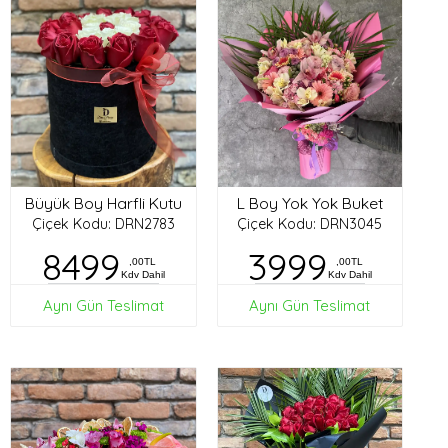
Büyük Boy Harfli Kutu
L Boy Yok Yok Buket
Çiçek Kodu: DRN2783
Çiçek Kodu: DRN3045
8499
3999
,00TL
,00TL
Kdv Dahil
Kdv Dahil
Aynı Gün Teslimat
Aynı Gün Teslimat