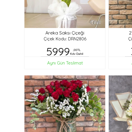
Areka Saksı Çiçeği
2
Çiçek Kodu: DRN2806
Ç
5999
,00TL
Kdv Dahil
Aynı Gün Teslimat