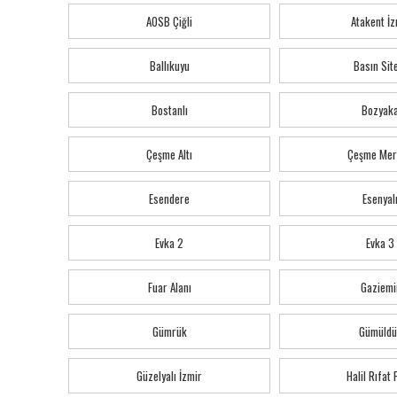
AOSB Çiğli
Atakent İz
Ballıkuyu
Basın Sit
Bostanlı
Bozyak
Çeşme Altı
Çeşme Mer
Esendere
Esenyal
Evka 2
Evka 3
Fuar Alanı
Gaziemi
Gümrük
Gümüldü
Güzelyalı İzmir
Halil Rıfat