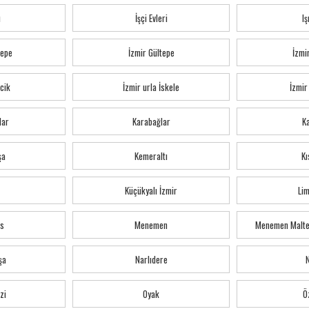
ı
İşçi Evleri
Iş
tepe
İzmir Gültepe
İzmi
cik
İzmir urla İskele
İzmir
lar
Karabağlar
K
şa
Kemeraltı
Kı
Küçükyalı İzmir
Li
s
Menemen
Menemen Malte
şa
Narlıdere
zi
Oyak
Ö