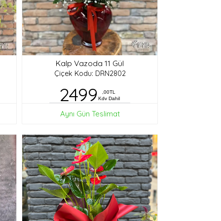
Kalp Vazoda 11 Gül
Çiçek Kodu: DRN2802
2499
,00TL
Kdv Dahil
Aynı Gün Teslimat