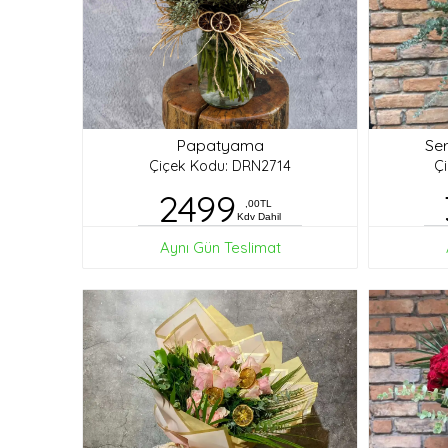
Papatyama
Ser
Çiçek Kodu: DRN2714
Ç
2499
,00TL
Kdv Dahil
Aynı Gün Teslimat