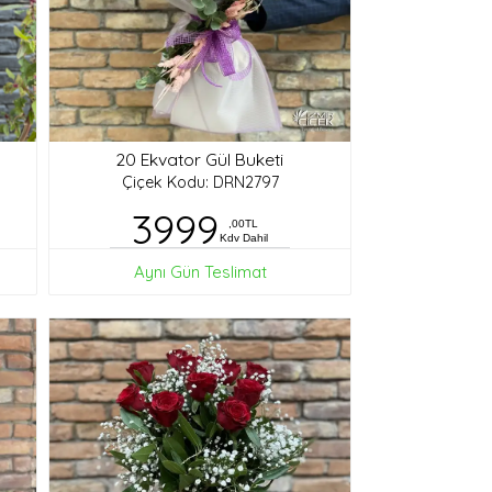
20 Ekvator Gül Buketi
Çiçek Kodu: DRN2797
3999
,00TL
Kdv Dahil
Aynı Gün Teslimat