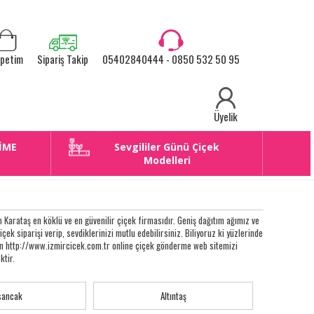
petim
Sipariş Takip
05402840444 - 0850 532 50 95
Üyelik
İME
Sevgililer Günü Çiçek
E
Modelleri
Karataş en köklü ve en güvenilir çiçek firmasıdır. Geniş dağıtım ağımız ve
çiçek siparişi verip, sevdiklerinizi mutlu edebilirsiniz. Biliyoruz ki yüzlerinde
eken http://www.izmircicek.com.tr online çiçek gönderme web sitemizi
ktir.
sancak
Altıntaş