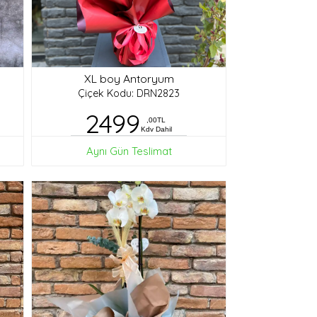
XL boy Antoryum
Çiçek Kodu: DRN2823
2499
,00TL
Kdv Dahil
Aynı Gün Teslimat