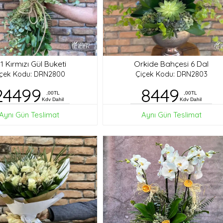
1 Kırmızı Gül Buketi
Orkide Bahçesi 6 Dal
içek Kodu: DRN2800
Çiçek Kodu: DRN2803
24499
8449
,00TL
,00TL
Kdv Dahil
Kdv Dahil
Aynı Gün Teslimat
Aynı Gün Teslimat