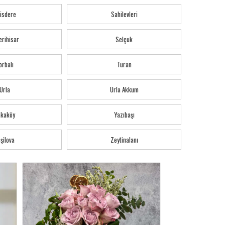
isdere
Sahilevleri
erihisar
Selçuk
orbalı
Turan
Urla
Urla Akkum
akaköy
Yazıbaşı
şilova
Zeytinalanı