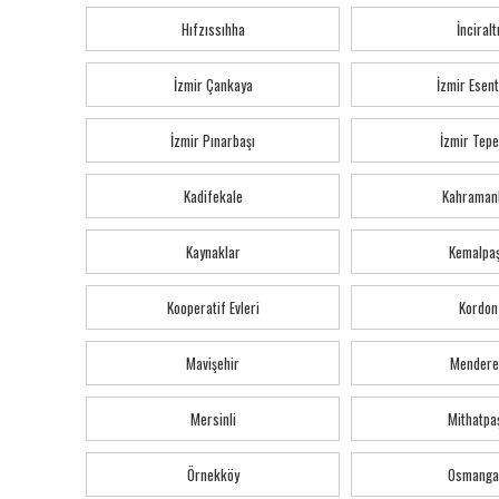
Hıfzıssıhha
İnciralt
İzmir Çankaya
İzmir Esen
İzmir Pınarbaşı
İzmir Tepe
Kadifekale
Kahraman
Kaynaklar
Kemalpa
Kooperatif Evleri
Kordon
Mavişehir
Mendere
Mersinli
Mithatpa
Örnekköy
Osmanga