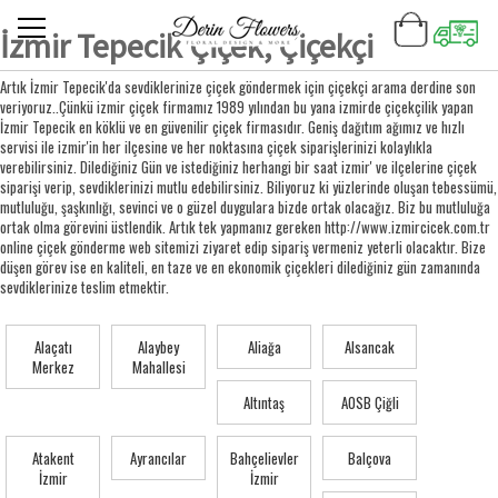
İzmir Tepecik Çiçek, Çiçekçi
Artık İzmir Tepecik'da sevdiklerinize çiçek göndermek için çiçekçi arama derdine son
veriyoruz..Çünkü izmir çiçek firmamız 1989 yılından bu yana izmirde çiçekçilik yapan
İzmir Tepecik en köklü ve en güvenilir çiçek firmasıdır. Geniş dağıtım ağımız ve hızlı
servisi ile izmir'in her ilçesine ve her noktasına çiçek siparişlerinizi kolaylıkla
verebilirsiniz. Dilediğiniz Gün ve istediğiniz herhangi bir saat izmir' ve ilçelerine çiçek
siparişi verip, sevdiklerinizi mutlu edebilirsiniz. Biliyoruz ki yüzlerinde oluşan tebessümü,
mutluluğu, şaşkınlığı, sevinci ve o güzel duygulara bizde ortak olacağız. Biz bu mutluluğa
ortak olma görevini üstlendik. Artık tek yapmanız gereken http://www.izmircicek.com.tr
online çiçek gönderme web sitemizi ziyaret edip sipariş vermeniz yeterli olacaktır. Bize
düşen görev ise en kaliteli, en taze ve en ekonomik çiçekleri dilediğiniz gün zamanında
sevdiklerinize teslim etmektir.
Alaçatı
Alaybey
Aliağa
Alsancak
Merkez
Mahallesi
Altıntaş
AOSB Çiğli
Atakent
Ayrancılar
Bahçelievler
Balçova
İzmir
İzmir