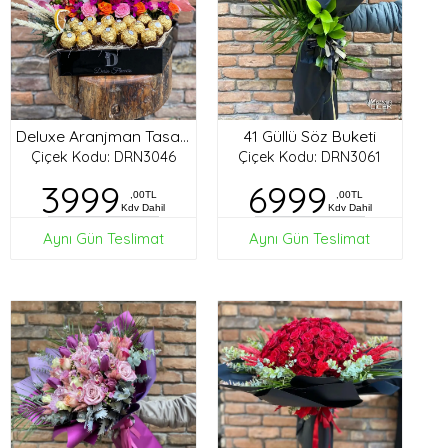
41 Güllü Söz Buketi
Deluxe Aranjman Tasarım
Çiçek Kodu: DRN3046
Çiçek Kodu: DRN3061
3999
6999
,00TL
,00TL
Kdv Dahil
Kdv Dahil
Aynı Gün Teslimat
Aynı Gün Teslimat