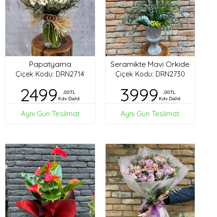
Papatyama
Seramikte Mavi Orkide
Çiçek Kodu: DRN2714
Çiçek Kodu: DRN2730
2499
3999
,00TL
,00TL
Kdv Dahil
Kdv Dahil
Aynı Gün Teslimat
Aynı Gün Teslimat