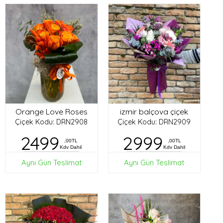
Orange Love Roses
izmir balçova çiçek
Çiçek Kodu: DRN2908
Çiçek Kodu: DRN2909
2499
2999
,00TL
,00TL
Kdv Dahil
Kdv Dahil
Aynı Gün Teslimat
Aynı Gün Teslimat