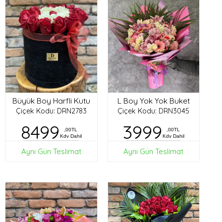
Büyük Boy Harfli Kutu
L Boy Yok Yok Buket
Çiçek Kodu: DRN2783
Çiçek Kodu: DRN3045
8499
3999
,00TL
,00TL
Kdv Dahil
Kdv Dahil
Aynı Gün Teslimat
Aynı Gün Teslimat