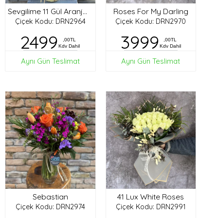
Roses For My Darling
Sevgilime 11 Gül Aranjman
Çiçek Kodu: DRN2964
Çiçek Kodu: DRN2970
2499
3999
,00TL
,00TL
Kdv Dahil
Kdv Dahil
Aynı Gün Teslimat
Aynı Gün Teslimat
Sebastian
41 Lux White Roses
Çiçek Kodu: DRN2974
Çiçek Kodu: DRN2991