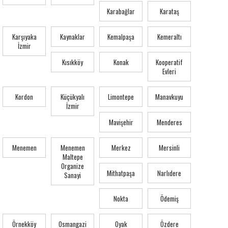
Karabağlar
Karataş
Karşıyaka
Kaynaklar
Kemalpaşa
Kemeraltı
İzmir
Kısıkköy
Konak
Kooperatif
Evleri
Kordon
Küçükyalı
Limontepe
Manavkuyu
İzmir
Mavişehir
Menderes
Menemen
Menemen
Merkez
Mersinli
Maltepe
Organize
Mithatpaşa
Narlıdere
Sanayi
Nokta
Ödemiş
Örnekköy
Osmangazi
Oyak
Özdere