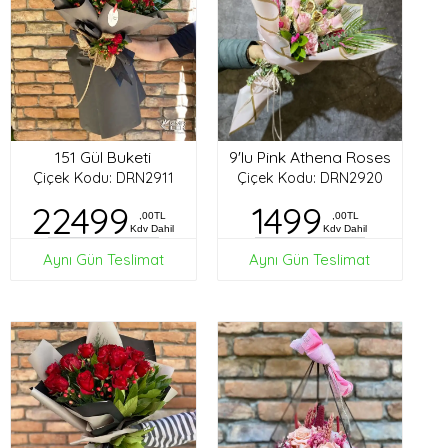
151 Gül Buketi
9'lu Pink Athena Roses
Çiçek Kodu: DRN2911
Çiçek Kodu: DRN2920
22499
1499
,00TL
,00TL
Kdv Dahil
Kdv Dahil
Aynı Gün Teslimat
Aynı Gün Teslimat