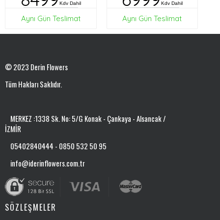
Kdv Dahil
Kdv Dahil
Aynı Gün Teslimat
Aynı Gün Teslimat
© 2023 Derin Flowers
Tüm Hakları Saklıdır.
MERKEZ :1338 Sk. No: 5/G Konak - Çankaya - Alsancak /
İZMİR
05402840444 - 0850 532 50 95
info@iderinflowers.com.tr
SÖZLEŞMELER