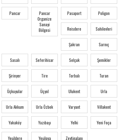
Pancar
Pancar
Pasaport
Poligon
Organize
Sanayi
Reisdere
Sahilevleri
Bölgesi
Şakran
Sarnıç
Sasalı
Seferihisar
Selçuk
Şemikler
Şirinyer
Tire
Torbalı
Turan
Üçkuyular
Üçyol
Ulukent
Urla
Urla Akkum
Urla Özbek
Varyant
Villakent
Yakaköy
Yazıbaşı
Yelki
Yeni Foça
Yeşildere
Yeşilova
Zeytinalanı