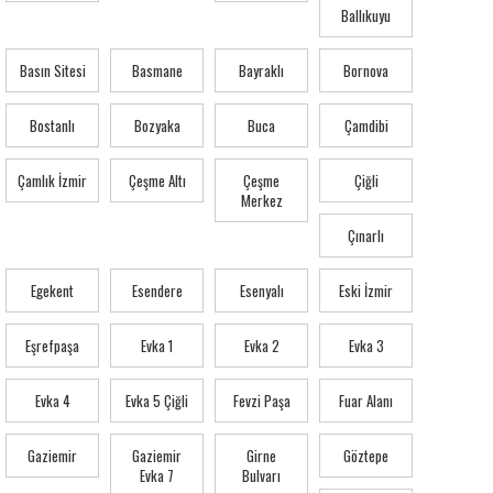
Ballıkuyu
Basın Sitesi
Basmane
Bayraklı
Bornova
Bostanlı
Bozyaka
Buca
Çamdibi
Çamlık İzmir
Çeşme Altı
Çeşme
Çiğli
Merkez
Çınarlı
Egekent
Esendere
Esenyalı
Eski İzmir
Eşrefpaşa
Evka 1
Evka 2
Evka 3
Evka 4
Evka 5 Çiğli
Fevzi Paşa
Fuar Alanı
Gaziemir
Gaziemir
Girne
Göztepe
Evka 7
Bulvarı