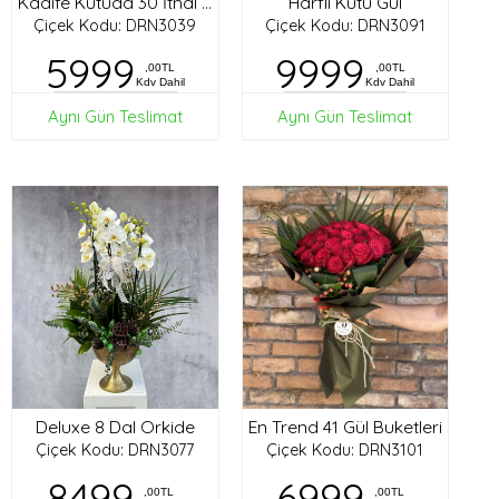
Harfli Kutu Gül
Kadife Kutuda 30 İthal Gül
Çiçek Kodu: DRN3039
Çiçek Kodu: DRN3091
5999
9999
,00TL
,00TL
Kdv Dahil
Kdv Dahil
Aynı Gün Teslimat
Aynı Gün Teslimat
Deluxe 8 Dal Orkide
En Trend 41 Gül Buketleri
Çiçek Kodu: DRN3077
Çiçek Kodu: DRN3101
8499
6999
,00TL
,00TL