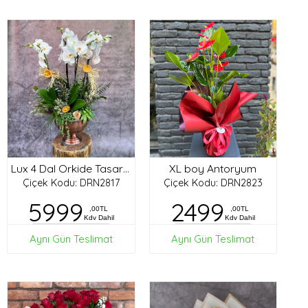
XL boy Antoryum
Lux 4 Dal Orkide Tasarım
Çiçek Kodu: DRN2817
Çiçek Kodu: DRN2823
5999
2499
,00TL
,00TL
Kdv Dahil
Kdv Dahil
Aynı Gün Teslimat
Aynı Gün Teslimat