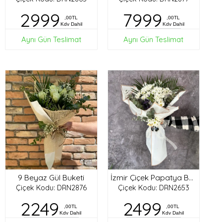
2999
7999
,00TL
,00TL
Kdv Dahil
Kdv Dahil
Aynı Gün Teslimat
Aynı Gün Teslimat
9 Beyaz Gül Buketi
İzmir Çiçek Papatya Buketi
Çiçek Kodu: DRN2876
Çiçek Kodu: DRN2653
2249
2499
,00TL
,00TL
Kdv Dahil
Kdv Dahil