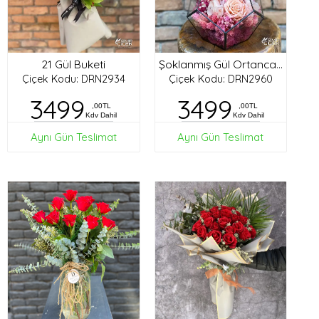
21 Gül Buketi
Şoklanmış Gül Ortanca Tasarım
Çiçek Kodu: DRN2934
Çiçek Kodu: DRN2960
3499
3499
,00TL
,00TL
Kdv Dahil
Kdv Dahil
Aynı Gün Teslimat
Aynı Gün Teslimat