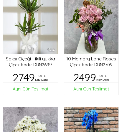
Saksı Çiçeği - ikili yukka
10 Memory Lane Roses
Çiçek Kodu: DRN2699
Çiçek Kodu: DRN2709
2749
2499
,00TL
,00TL
Kdv Dahil
Kdv Dahil
Aynı Gün Teslimat
Aynı Gün Teslimat