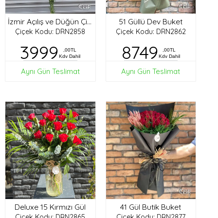
51 Güllü Dev Buket
İzmir Açılış ve Düğün Çiçekleri
Çiçek Kodu: DRN2858
Çiçek Kodu: DRN2862
3999
8749
,00TL
,00TL
Kdv Dahil
Kdv Dahil
Aynı Gün Teslimat
Aynı Gün Teslimat
Deluxe 15 Kırmızı Gül
41 Gül Butik Buket
Çiçek Kodu: DRN2865
Çiçek Kodu: DRN2877