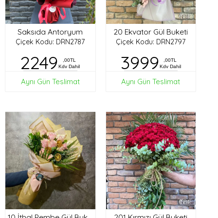
Saksıda Antoryum
20 Ekvator Gül Buketi
Çiçek Kodu: DRN2787
Çiçek Kodu: DRN2797
2249
3999
,00TL
,00TL
Kdv Dahil
Kdv Dahil
Aynı Gün Teslimat
Aynı Gün Teslimat
201 Kırmızı Gül Buketi
10 İthal Pembe Gül Buketi