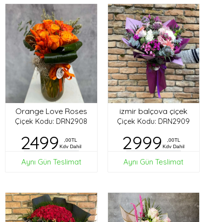
Orange Love Roses
izmir balçova çiçek
Çiçek Kodu: DRN2908
Çiçek Kodu: DRN2909
2499
2999
,00TL
,00TL
Kdv Dahil
Kdv Dahil
Aynı Gün Teslimat
Aynı Gün Teslimat