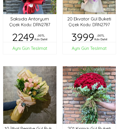
Saksıda Antoryum
20 Ekvator Gül Buketi
Çiçek Kodu: DRN2787
Çiçek Kodu: DRN2797
2249
3999
,00TL
,00TL
Kdv Dahil
Kdv Dahil
Aynı Gün Teslimat
Aynı Gün Teslimat
201 Kırmızı Gül Buketi
10 İthal Pembe Gül Buketi