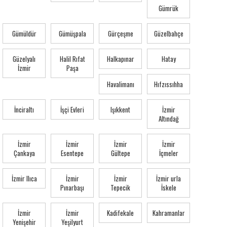
Gümrük
Gümüldür
Gümüşpala
Gürçeşme
Güzelbahçe
Güzelyalı
Halil Rıfat
Halkapınar
Hatay
İzmir
Paşa
Havalimanı
Hıfzıssıhha
İnciraltı
İşçi Evleri
Işıkkent
İzmir
Altındağ
İzmir
İzmir
İzmir
İzmir
Çankaya
Esentepe
Gültepe
İçmeler
İzmir Ilıca
İzmir
İzmir
İzmir urla
Pınarbaşı
Tepecik
İskele
İzmir
İzmir
Kadifekale
Kahramanlar
Yenişehir
Yeşilyurt