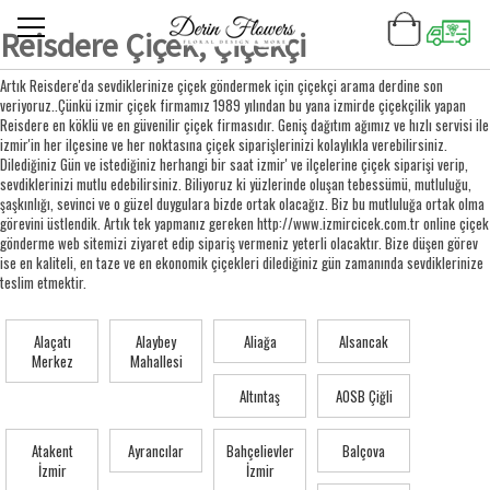
Reisdere Çiçek, Çiçekçi
Artık Reisdere'da sevdiklerinize çiçek göndermek için çiçekçi arama derdine son
veriyoruz..Çünkü izmir çiçek firmamız 1989 yılından bu yana izmirde çiçekçilik yapan
Reisdere en köklü ve en güvenilir çiçek firmasıdır. Geniş dağıtım ağımız ve hızlı servisi ile
izmir'in her ilçesine ve her noktasına çiçek siparişlerinizi kolaylıkla verebilirsiniz.
Dilediğiniz Gün ve istediğiniz herhangi bir saat izmir' ve ilçelerine çiçek siparişi verip,
sevdiklerinizi mutlu edebilirsiniz. Biliyoruz ki yüzlerinde oluşan tebessümü, mutluluğu,
şaşkınlığı, sevinci ve o güzel duygulara bizde ortak olacağız. Biz bu mutluluğa ortak olma
görevini üstlendik. Artık tek yapmanız gereken http://www.izmircicek.com.tr online çiçek
gönderme web sitemizi ziyaret edip sipariş vermeniz yeterli olacaktır. Bize düşen görev
ise en kaliteli, en taze ve en ekonomik çiçekleri dilediğiniz gün zamanında sevdiklerinize
teslim etmektir.
Alaçatı
Alaybey
Aliağa
Alsancak
Merkez
Mahallesi
Altıntaş
AOSB Çiğli
Atakent
Ayrancılar
Bahçelievler
Balçova
İzmir
İzmir