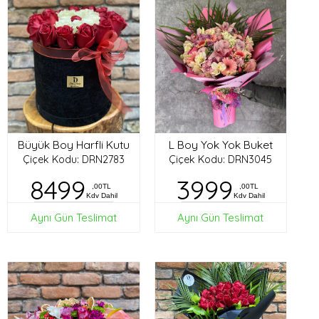
Büyük Boy Harfli Kutu
L Boy Yok Yok Buket
Çiçek Kodu: DRN2783
Çiçek Kodu: DRN3045
8499
3999
,00TL
,00TL
Kdv Dahil
Kdv Dahil
Aynı Gün Teslimat
Aynı Gün Teslimat