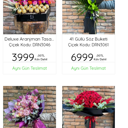
41 Güllü Söz Buketi
Deluxe Aranjman Tasarım
Çiçek Kodu: DRN3046
Çiçek Kodu: DRN3061
3999
6999
,00TL
,00TL
Kdv Dahil
Kdv Dahil
Aynı Gün Teslimat
Aynı Gün Teslimat