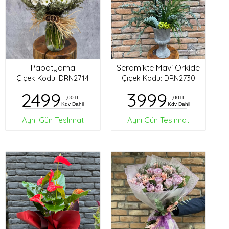
Papatyama
Seramikte Mavi Orkide
Çiçek Kodu: DRN2714
Çiçek Kodu: DRN2730
2499
3999
,00TL
,00TL
Kdv Dahil
Kdv Dahil
Aynı Gün Teslimat
Aynı Gün Teslimat