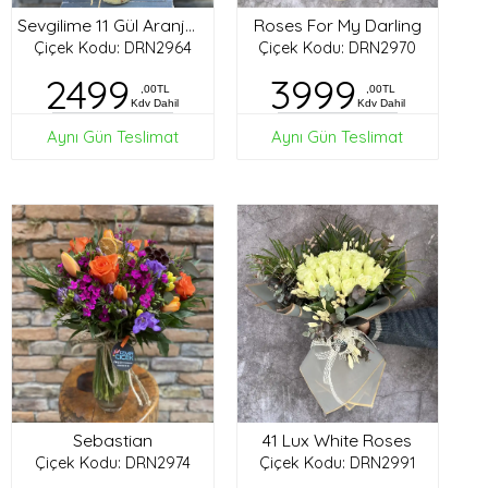
Roses For My Darling
Sevgilime 11 Gül Aranjman
Çiçek Kodu: DRN2964
Çiçek Kodu: DRN2970
2499
3999
,00TL
,00TL
Kdv Dahil
Kdv Dahil
Aynı Gün Teslimat
Aynı Gün Teslimat
Sebastian
41 Lux White Roses
Çiçek Kodu: DRN2974
Çiçek Kodu: DRN2991