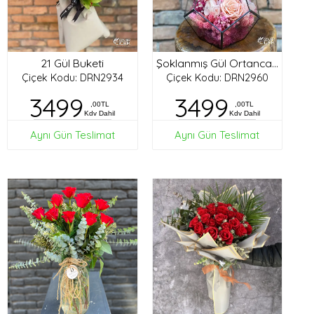
21 Gül Buketi
Şoklanmış Gül Ortanca Tasarım
Çiçek Kodu: DRN2934
Çiçek Kodu: DRN2960
3499
3499
,00TL
,00TL
Kdv Dahil
Kdv Dahil
Aynı Gün Teslimat
Aynı Gün Teslimat