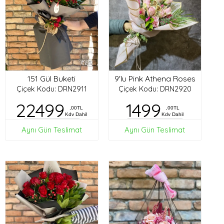
151 Gül Buketi
9'lu Pink Athena Roses
Çiçek Kodu: DRN2911
Çiçek Kodu: DRN2920
22499
1499
,00TL
,00TL
Kdv Dahil
Kdv Dahil
Aynı Gün Teslimat
Aynı Gün Teslimat