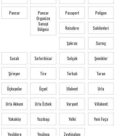
Pancar
Pancar
Pasaport
Poligon
Organize
Sanayi
Reisdere
Sahilevleri
Bölgesi
Şakran
Sarnıç
Sasalı
Seferihisar
Selçuk
Şemikler
Şirinyer
Tire
Torbalı
Turan
Üçkuyular
Üçyol
Ulukent
Urla
Urla Akkum
Urla Özbek
Varyant
Villakent
Yakaköy
Yazıbaşı
Yelki
Yeni Foça
Yeşildere
Yeşilova
Zeytinalanı