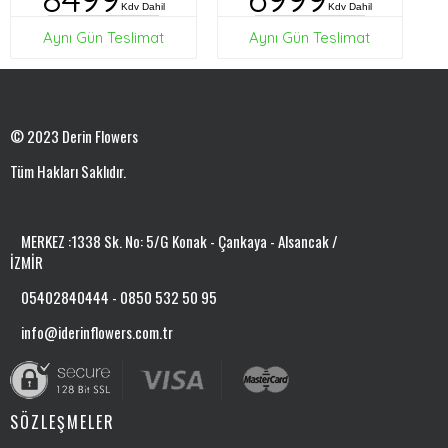
Kdv Dahil
Kdv Dahil
Aynı Gün Teslimat
Aynı Gün Teslimat
© 2023 Derin Flowers
Tüm Hakları Saklıdır.
MERKEZ :1338 Sk. No: 5/G Konak - Çankaya - Alsancak /
İZMİR
05402840444 - 0850 532 50 95
info@iderinflowers.com.tr
SÖZLEŞMELER