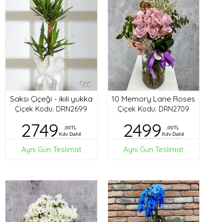
Saksı Çiçeği - ikili yukka
10 Memory Lane Roses
Çiçek Kodu: DRN2699
Çiçek Kodu: DRN2709
2749
2499
,00TL
,00TL
Kdv Dahil
Kdv Dahil
Aynı Gün Teslimat
Aynı Gün Teslimat