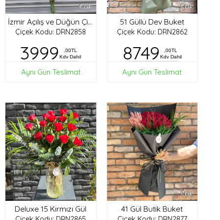
51 Güllü Dev Buket
İzmir Açılış ve Düğün Çiçekleri
Çiçek Kodu: DRN2858
Çiçek Kodu: DRN2862
3999
8749
,00TL
,00TL
Kdv Dahil
Kdv Dahil
Aynı Gün Teslimat
Aynı Gün Teslimat
Deluxe 15 Kırmızı Gül
41 Gül Butik Buket
Çiçek Kodu: DRN2865
Çiçek Kodu: DRN2877