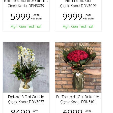
Harfli Kutu Gül
Kadife Kutuda 30 İthal Gül
Çiçek Kodu: DRN3039
Çiçek Kodu: DRN3091
5999
9999
,00TL
,00TL
Kdv Dahil
Kdv Dahil
Aynı Gün Teslimat
Aynı Gün Teslimat
Deluxe 8 Dal Orkide
En Trend 41 Gül Buketleri
Çiçek Kodu: DRN3077
Çiçek Kodu: DRN3101
8499
6999
,00TL
,00TL