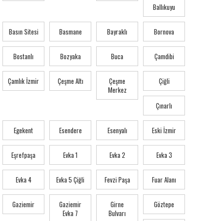
Ballıkuyu
Basın Sitesi
Basmane
Bayraklı
Bornova
Bostanlı
Bozyaka
Buca
Çamdibi
Çamlık İzmir
Çeşme Altı
Çeşme
Çiğli
Merkez
Çınarlı
Egekent
Esendere
Esenyalı
Eski İzmir
Eşrefpaşa
Evka 1
Evka 2
Evka 3
Evka 4
Evka 5 Çiğli
Fevzi Paşa
Fuar Alanı
Gaziemir
Gaziemir
Girne
Göztepe
Evka 7
Bulvarı