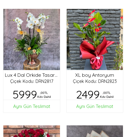
XL boy Antoryum
Lux 4 Dal Orkide Tasarım
Çiçek Kodu: DRN2817
Çiçek Kodu: DRN2823
5999
2499
,00TL
,00TL
Kdv Dahil
Kdv Dahil
Aynı Gün Teslimat
Aynı Gün Teslimat