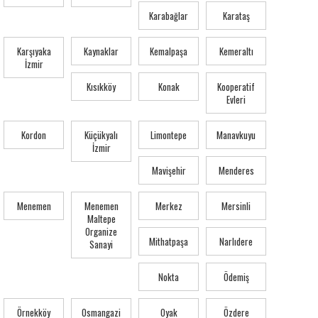
Karabağlar
Karataş
Karşıyaka
Kaynaklar
Kemalpaşa
Kemeraltı
İzmir
Kısıkköy
Konak
Kooperatif
Evleri
Kordon
Küçükyalı
Limontepe
Manavkuyu
İzmir
Mavişehir
Menderes
Menemen
Menemen
Merkez
Mersinli
Maltepe
Organize
Mithatpaşa
Narlıdere
Sanayi
Nokta
Ödemiş
Örnekköy
Osmangazi
Oyak
Özdere