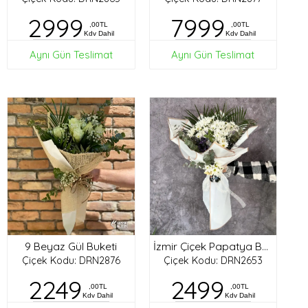
2999
7999
,00TL
,00TL
Kdv Dahil
Kdv Dahil
Aynı Gün Teslimat
Aynı Gün Teslimat
9 Beyaz Gül Buketi
İzmir Çiçek Papatya Buketi
Çiçek Kodu: DRN2876
Çiçek Kodu: DRN2653
2249
2499
,00TL
,00TL
Kdv Dahil
Kdv Dahil