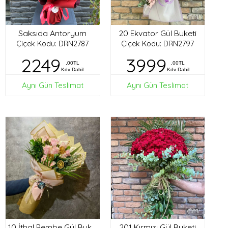
Saksıda Antoryum
20 Ekvator Gül Buketi
Çiçek Kodu: DRN2787
Çiçek Kodu: DRN2797
2249
3999
,00TL
,00TL
Kdv Dahil
Kdv Dahil
Aynı Gün Teslimat
Aynı Gün Teslimat
201 Kırmızı Gül Buketi
10 İthal Pembe Gül Buketi