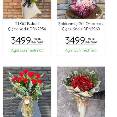
21 Gül Buketi
Şoklanmış Gül Ortanca Tasarım
Çiçek Kodu: DRN2934
Çiçek Kodu: DRN2960
3499
3499
,00TL
,00TL
Kdv Dahil
Kdv Dahil
Aynı Gün Teslimat
Aynı Gün Teslimat