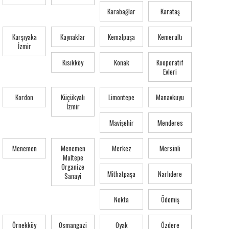
Karabağlar
Karataş
Karşıyaka
Kaynaklar
Kemalpaşa
Kemeraltı
İzmir
Kısıkköy
Konak
Kooperatif
Evleri
Kordon
Küçükyalı
Limontepe
Manavkuyu
İzmir
Mavişehir
Menderes
Menemen
Menemen
Merkez
Mersinli
Maltepe
Organize
Mithatpaşa
Narlıdere
Sanayi
Nokta
Ödemiş
Örnekköy
Osmangazi
Oyak
Özdere