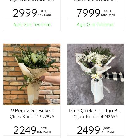
2999
7999
,00TL
,00TL
Kdv Dahil
Kdv Dahil
Aynı Gün Teslimat
Aynı Gün Teslimat
9 Beyaz Gül Buketi
İzmir Çiçek Papatya Buketi
Çiçek Kodu: DRN2876
Çiçek Kodu: DRN2653
2249
2499
,00TL
,00TL
Kdv Dahil
Kdv Dahil