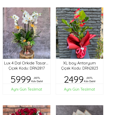
XL boy Antoryum
Lux 4 Dal Orkide Tasarım
Çiçek Kodu: DRN2817
Çiçek Kodu: DRN2823
5999
2499
,00TL
,00TL
Kdv Dahil
Kdv Dahil
Aynı Gün Teslimat
Aynı Gün Teslimat