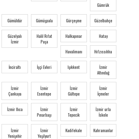
Gümrük
Gümüldür
Gümüşpala
Gürçeşme
Güzelbahçe
Güzelyalı
Halil Rıfat
Halkapınar
Hatay
İzmir
Paşa
Havalimanı
Hıfzıssıhha
İnciraltı
İşçi Evleri
Işıkkent
İzmir
Altındağ
İzmir
İzmir
İzmir
İzmir
Çankaya
Esentepe
Gültepe
İçmeler
İzmir Ilıca
İzmir
İzmir
İzmir urla
Pınarbaşı
Tepecik
İskele
İzmir
İzmir
Kadifekale
Kahramanlar
Yenişehir
Yeşilyurt