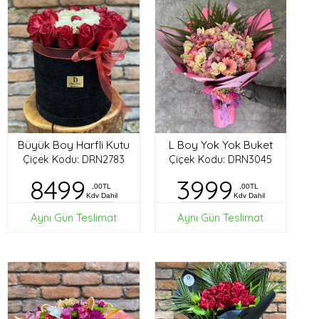
Büyük Boy Harfli Kutu
L Boy Yok Yok Buket
Çiçek Kodu: DRN2783
Çiçek Kodu: DRN3045
8499
3999
,00TL
,00TL
Kdv Dahil
Kdv Dahil
Aynı Gün Teslimat
Aynı Gün Teslimat