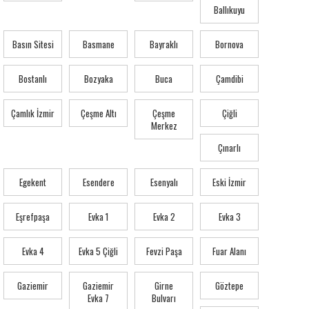
Ballıkuyu
Basın Sitesi
Basmane
Bayraklı
Bornova
Bostanlı
Bozyaka
Buca
Çamdibi
Çamlık İzmir
Çeşme Altı
Çeşme
Çiğli
Merkez
Çınarlı
Egekent
Esendere
Esenyalı
Eski İzmir
Eşrefpaşa
Evka 1
Evka 2
Evka 3
Evka 4
Evka 5 Çiğli
Fevzi Paşa
Fuar Alanı
Gaziemir
Gaziemir
Girne
Göztepe
Evka 7
Bulvarı