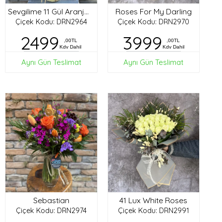
Roses For My Darling
Sevgilime 11 Gül Aranjman
Çiçek Kodu: DRN2964
Çiçek Kodu: DRN2970
2499
3999
,00TL
,00TL
Kdv Dahil
Kdv Dahil
Aynı Gün Teslimat
Aynı Gün Teslimat
Sebastian
41 Lux White Roses
Çiçek Kodu: DRN2974
Çiçek Kodu: DRN2991