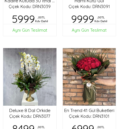
Harfli Kutu Gül
Kadife Kutuda 30 İthal Gül
Çiçek Kodu: DRN3039
Çiçek Kodu: DRN3091
5999
9999
,00TL
,00TL
Kdv Dahil
Kdv Dahil
Aynı Gün Teslimat
Aynı Gün Teslimat
Deluxe 8 Dal Orkide
En Trend 41 Gül Buketleri
Çiçek Kodu: DRN3077
Çiçek Kodu: DRN3101
8499
6999
,00TL
,00TL