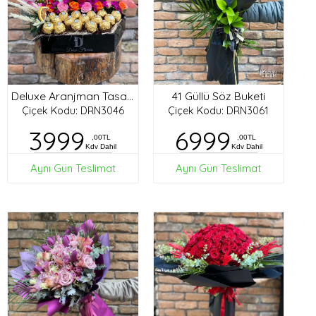
41 Güllü Söz Buketi
Deluxe Aranjman Tasarım
Çiçek Kodu: DRN3046
Çiçek Kodu: DRN3061
3999
6999
,00TL
,00TL
Kdv Dahil
Kdv Dahil
Aynı Gün Teslimat
Aynı Gün Teslimat