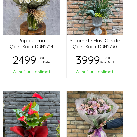
Papatyama
Seramikte Mavi Orkide
Çiçek Kodu: DRN2714
Çiçek Kodu: DRN2730
2499
3999
,00TL
,00TL
Kdv Dahil
Kdv Dahil
Aynı Gün Teslimat
Aynı Gün Teslimat