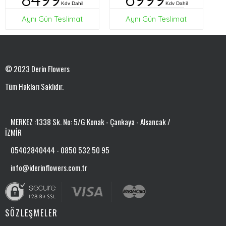
Kdv Dahil
Kdv Dahil
Aynı Gün Teslimat
Aynı Gün Teslimat
© 2023 Derin Flowers
Tüm Hakları Saklıdır.
MERKEZ :1338 Sk. No: 5/G Konak - Çankaya - Alsancak /
İZMİR
05402840444 - 0850 532 50 95
info@iderinflowers.com.tr
SÖZLEŞMELER