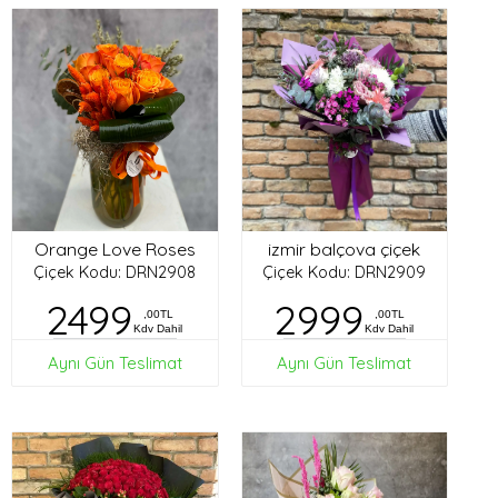
Orange Love Roses
izmir balçova çiçek
Çiçek Kodu: DRN2908
Çiçek Kodu: DRN2909
2499
2999
,00TL
,00TL
Kdv Dahil
Kdv Dahil
Aynı Gün Teslimat
Aynı Gün Teslimat