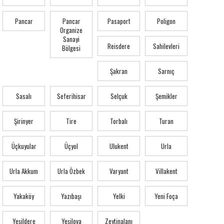
Pancar
Pancar
Pasaport
Poligon
Organize
Sanayi
Reisdere
Sahilevleri
Bölgesi
Şakran
Sarnıç
Sasalı
Seferihisar
Selçuk
Şemikler
Şirinyer
Tire
Torbalı
Turan
Üçkuyular
Üçyol
Ulukent
Urla
Urla Akkum
Urla Özbek
Varyant
Villakent
Yakaköy
Yazıbaşı
Yelki
Yeni Foça
Yeşildere
Yeşilova
Zeytinalanı