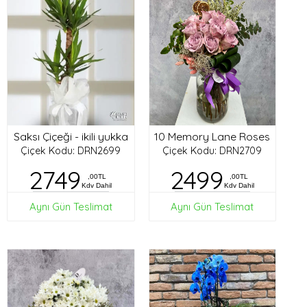
Saksı Çiçeği - ikili yukka
10 Memory Lane Roses
Çiçek Kodu: DRN2699
Çiçek Kodu: DRN2709
2749
2499
,00TL
,00TL
Kdv Dahil
Kdv Dahil
Aynı Gün Teslimat
Aynı Gün Teslimat