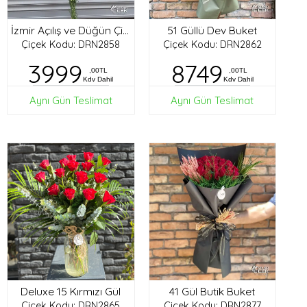
51 Güllü Dev Buket
İzmir Açılış ve Düğün Çiçekleri
Çiçek Kodu: DRN2858
Çiçek Kodu: DRN2862
3999
8749
,00TL
,00TL
Kdv Dahil
Kdv Dahil
Aynı Gün Teslimat
Aynı Gün Teslimat
Deluxe 15 Kırmızı Gül
41 Gül Butik Buket
Çiçek Kodu: DRN2865
Çiçek Kodu: DRN2877