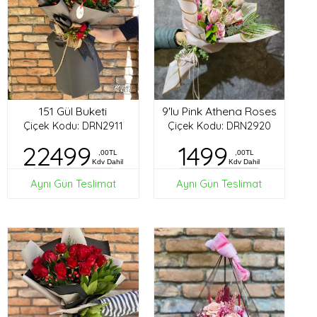
151 Gül Buketi
9'lu Pink Athena Roses
Çiçek Kodu: DRN2911
Çiçek Kodu: DRN2920
22499
1499
,00TL
,00TL
Kdv Dahil
Kdv Dahil
Aynı Gün Teslimat
Aynı Gün Teslimat