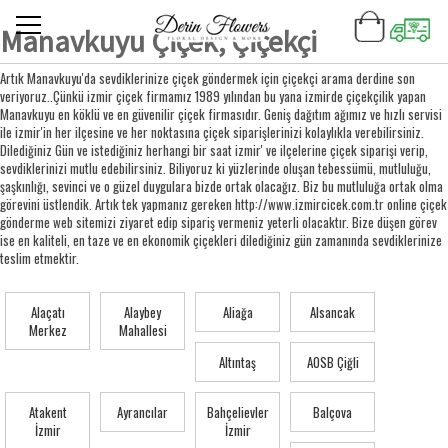
Manavkuyu Çiçek, Çiçekçi
Artık Manavkuyu'da sevdiklerinize çiçek göndermek için çiçekçi arama derdine son
veriyoruz..Çünkü izmir çiçek firmamız 1989 yılından bu yana izmirde çiçekçilik yapan
Manavkuyu en köklü ve en güvenilir çiçek firmasıdır. Geniş dağıtım ağımız ve hızlı servisi
ile izmir'in her ilçesine ve her noktasına çiçek siparişlerinizi kolaylıkla verebilirsiniz.
Dilediğiniz Gün ve istediğiniz herhangi bir saat izmir' ve ilçelerine çiçek siparişi verip,
sevdiklerinizi mutlu edebilirsiniz. Biliyoruz ki yüzlerinde oluşan tebessümü, mutluluğu,
şaşkınlığı, sevinci ve o güzel duygulara bizde ortak olacağız. Biz bu mutluluğa ortak olma
görevini üstlendik. Artık tek yapmanız gereken http://www.izmircicek.com.tr online çiçek
gönderme web sitemizi ziyaret edip sipariş vermeniz yeterli olacaktır. Bize düşen görev
ise en kaliteli, en taze ve en ekonomik çiçekleri dilediğiniz gün zamanında sevdiklerinize
teslim etmektir.
Alaçatı
Alaybey
Aliağa
Alsancak
Merkez
Mahallesi
Altıntaş
AOSB Çiğli
Atakent
Ayrancılar
Bahçelievler
Balçova
İzmir
İzmir