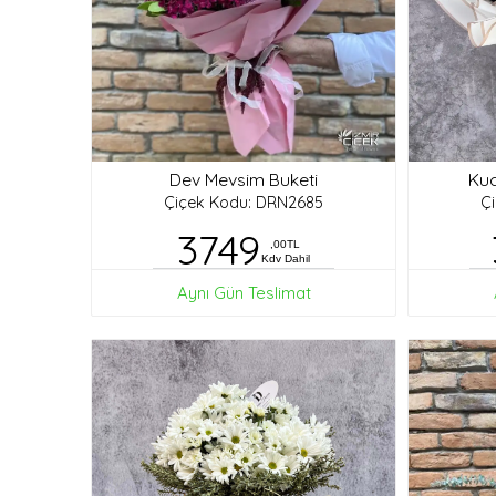
Dev Mevsim Buketi
Kuc
Çiçek Kodu: DRN2685
Ç
3749
,00TL
Kdv Dahil
Aynı Gün Teslimat