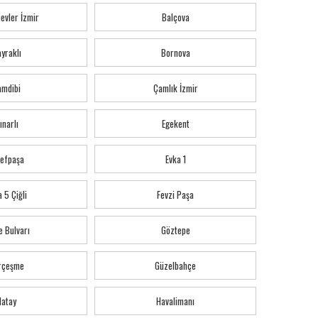
evler İzmir
Balçova
yraklı
Bornova
amdibi
Çamlık İzmir
ınarlı
Egekent
refpaşa
Evka 1
 5 Çiğli
Fevzi Paşa
e Bulvarı
Göztepe
rçeşme
Güzelbahçe
Hatay
Havalimanı