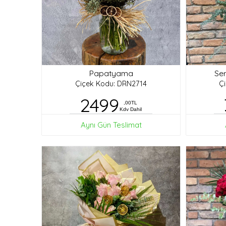
Papatyama
Ser
Çiçek Kodu: DRN2714
Ç
2499
,00TL
Kdv Dahil
Aynı Gün Teslimat