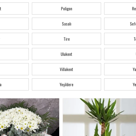
t
Poligon
Re
Sasalı
Sef
r
Tire
T
Ulukent
Villakent
Y
a
Yeşildere
Ye