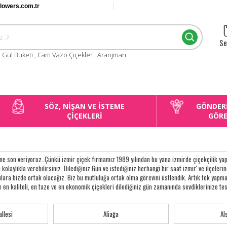
flowers.com.tr
Se
:
Gül Buketi
,
Cam Vazo Çiçekler
,
Aranjman
SÖZ, NİŞAN VE İSTEME
GÖNDER
ÇİÇEKLERİ
GÖR
e son veriyoruz..Çünkü izmir çiçek firmamız 1989 yılından bu yana izmirde çiçekçilik yap
i kolaylıkla verebilirsiniz. Dilediğiniz Gün ve istediğiniz herhangi bir saat izmir' ve ilçelerin
gulara bizde ortak olacağız. Biz bu mutluluğa ortak olma görevini üstlendik. Artık tek y
e en kaliteli, en taze ve en ekonomik çiçekleri dilediğiniz gün zamanında sevdiklerinize te
llesi
Aliağa
Al