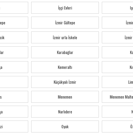
ı
İşçi Evleri
Iş
tepe
İzmir Gültepe
İzmi
cik
İzmir urla İskele
İzmir
lar
Karabağlar
K
şa
Kemeraltı
Kı
Küçükyalı İzmir
Li
s
Menemen
Menemen Malte
şa
Narlıdere
zi
Oyak
Ö