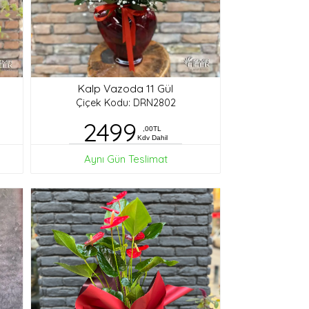
Kalp Vazoda 11 Gül
Çiçek Kodu: DRN2802
2499
,00TL
Kdv Dahil
Aynı Gün Teslimat