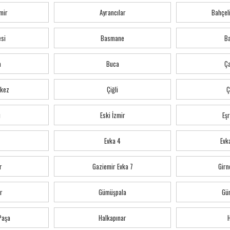
mir
Ayrancılar
Bahçeli
esi
Basmane
Ba
a
Buca
Ç
kez
Çiğli
Ç
ı
Eski İzmir
Eş
Evka 4
Evka
r
Gaziemir Evka 7
Girn
r
Gümüşpala
Gü
 Paşa
Halkapınar