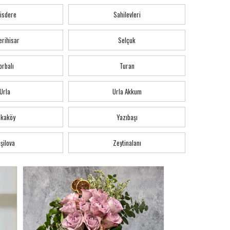
isdere
Sahilevleri
erihisar
Selçuk
orbalı
Turan
Urla
Urla Akkum
akaköy
Yazıbaşı
şilova
Zeytinalanı