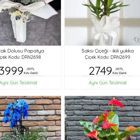
ak Dolusu Papatya
Saksı Çiçeği - ikili yukka
içek Kodu: DRN2698
Çiçek Kodu: DRN2699
3999
2749
,00TL
,00TL
Kdv Dahil
Kdv Dahil
Aynı Gün Teslimat
Aynı Gün Teslimat