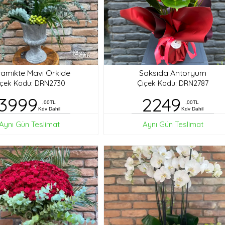
amikte Mavi Orkide
Saksıda Antoryum
içek Kodu: DRN2730
Çiçek Kodu: DRN2787
3999
2249
,00TL
,00TL
Kdv Dahil
Kdv Dahil
Aynı Gün Teslimat
Aynı Gün Teslimat