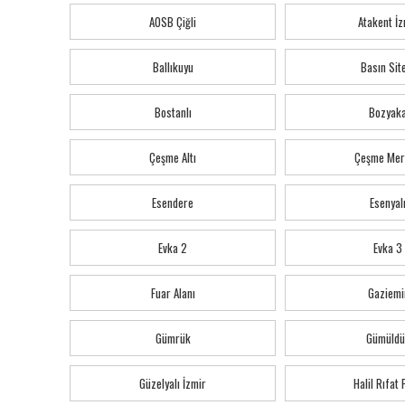
AOSB Çiğli
Atakent İz
Ballıkuyu
Basın Sit
Bostanlı
Bozyak
Çeşme Altı
Çeşme Mer
Esendere
Esenyal
Evka 2
Evka 3
Fuar Alanı
Gaziemi
Gümrük
Gümüldü
Güzelyalı İzmir
Halil Rıfat