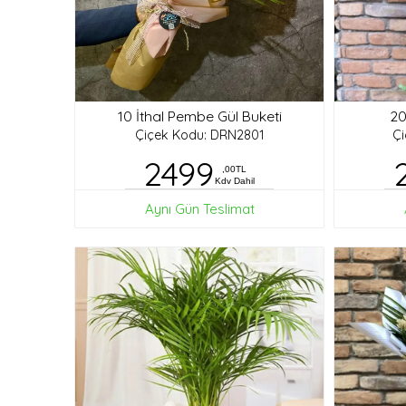
10 İthal Pembe Gül Buketi
20
Çiçek Kodu: DRN2801
Ç
2499
,00TL
Kdv Dahil
Aynı Gün Teslimat