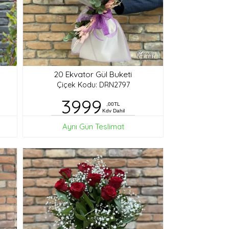
20 Ekvator Gül Buketi
Çiçek Kodu: DRN2797
3999
,00TL
Kdv Dahil
Aynı Gün Teslimat