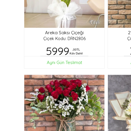
Areka Saksı Çiçeği
2
Çiçek Kodu: DRN2806
Ç
5999
,00TL
Kdv Dahil
Aynı Gün Teslimat