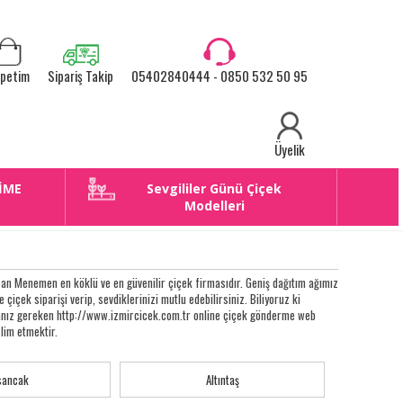
petim
Sipariş Takip
05402840444 - 0850 532 50 95
Üyelik
İME
Sevgililer Günü Çiçek
E
Modelleri
an Menemen en köklü ve en güvenilir çiçek firmasıdır. Geniş dağıtım ağımız
e çiçek siparişi verip, sevdiklerinizi mutlu edebilirsiniz. Biliyoruz ki
apmanız gereken http://www.izmircicek.com.tr online çiçek gönderme web
slim etmektir.
sancak
Altıntaş