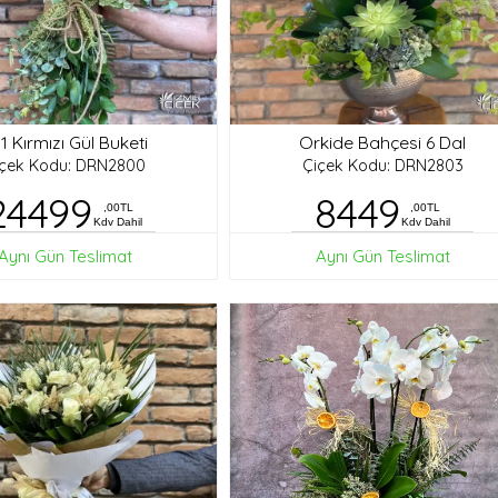
1 Kırmızı Gül Buketi
Orkide Bahçesi 6 Dal
içek Kodu: DRN2800
Çiçek Kodu: DRN2803
24499
8449
,00TL
,00TL
Kdv Dahil
Kdv Dahil
Aynı Gün Teslimat
Aynı Gün Teslimat