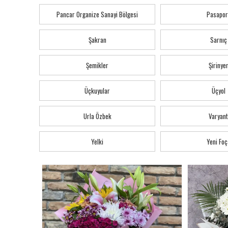
Pancar Organize Sanayi Bölgesi
Pasapor
Şakran
Sarnıç
Şemikler
Şirinye
Üçkuyular
Üçyol
Urla Özbek
Varyant
Yelki
Yeni Foç