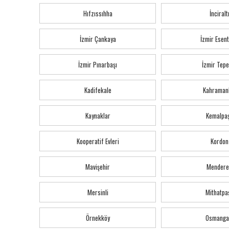
Hıfzıssıhha
İnciralt
İzmir Çankaya
İzmir Esen
İzmir Pınarbaşı
İzmir Tepe
Kadifekale
Kahraman
Kaynaklar
Kemalpa
Kooperatif Evleri
Kordon
Mavişehir
Mendere
Mersinli
Mithatpa
Örnekköy
Osmanga