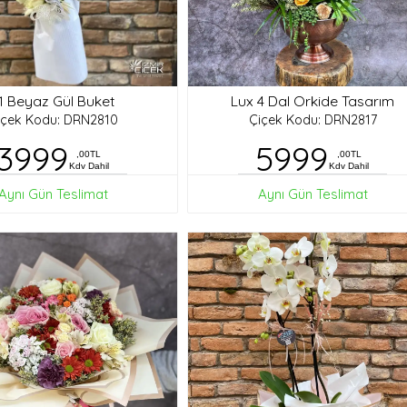
1 Beyaz Gül Buket
Lux 4 Dal Orkide Tasarım
içek Kodu: DRN2810
Çiçek Kodu: DRN2817
3999
5999
,00TL
,00TL
Kdv Dahil
Kdv Dahil
Aynı Gün Teslimat
Aynı Gün Teslimat