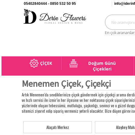
05402840444 - 0850 532 50 95
info@iderin
En çok arananlar
ÇİÇEK
Doğum Günü
Çiçekleri
Menemen Çiçek, Çiçekçi
Artık Menemen'da sevdiklerinize çiçek göndermek için çiçekçi arama derdin
ve hızlı servisi ile izmir'in her ilçesine ve her noktasına çiçek siparişleriniz
yüzlerinde oluşan tebessümü, mutluluğu, şaşkınlığı, sevinci ve o güzel duy
sitemizi ziyaret edip sipariş vermeniz yeterli olacaktır. Bize düşen görev is
Alaçatı Merkez
Alaybey Maha