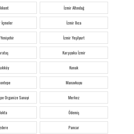
ıkkent
İzmir Altındağ
r İçmeler
İzmir Ilıca
 Yenişehir
İzmir Yeşilyurt
arataş
Karşıyaka İzmir
sıkköy
Konak
montepe
Manavkuyu
pe Organize Sanayi
Merkez
Nokta
Ödemiş
zdere
Pancar