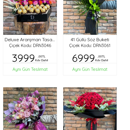
41 Güllü Söz Buketi
Deluxe Aranjman Tasarım
Çiçek Kodu: DRN3046
Çiçek Kodu: DRN3061
3999
6999
,00TL
,00TL
Kdv Dahil
Kdv Dahil
Aynı Gün Teslimat
Aynı Gün Teslimat