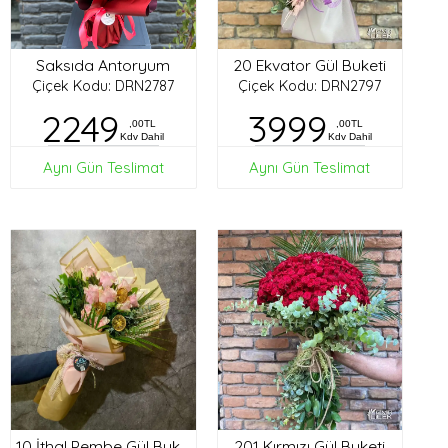
Saksıda Antoryum
20 Ekvator Gül Buketi
Çiçek Kodu: DRN2787
Çiçek Kodu: DRN2797
2249
3999
,00TL
,00TL
Kdv Dahil
Kdv Dahil
Aynı Gün Teslimat
Aynı Gün Teslimat
201 Kırmızı Gül Buketi
10 İthal Pembe Gül Buketi