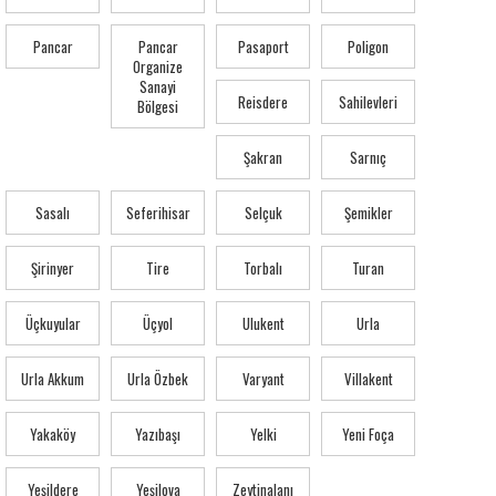
Pancar
Pancar
Pasaport
Poligon
Organize
Sanayi
Reisdere
Sahilevleri
Bölgesi
Şakran
Sarnıç
Sasalı
Seferihisar
Selçuk
Şemikler
Şirinyer
Tire
Torbalı
Turan
Üçkuyular
Üçyol
Ulukent
Urla
Urla Akkum
Urla Özbek
Varyant
Villakent
Yakaköy
Yazıbaşı
Yelki
Yeni Foça
Yeşildere
Yeşilova
Zeytinalanı