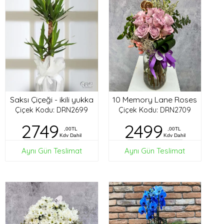
Saksı Çiçeği - ikili yukka
10 Memory Lane Roses
Çiçek Kodu: DRN2699
Çiçek Kodu: DRN2709
2749
2499
,00TL
,00TL
Kdv Dahil
Kdv Dahil
Aynı Gün Teslimat
Aynı Gün Teslimat