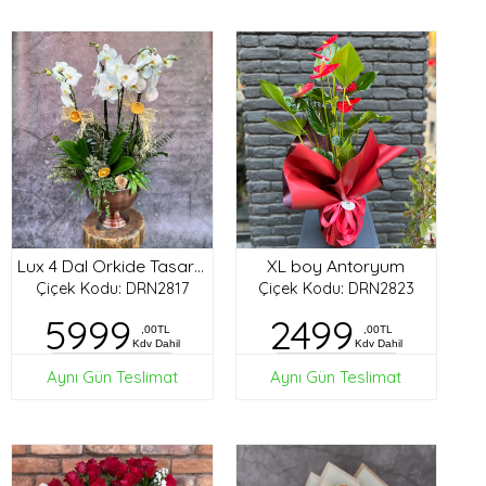
XL boy Antoryum
Lux 4 Dal Orkide Tasarım
Çiçek Kodu: DRN2817
Çiçek Kodu: DRN2823
5999
2499
,00TL
,00TL
Kdv Dahil
Kdv Dahil
Aynı Gün Teslimat
Aynı Gün Teslimat