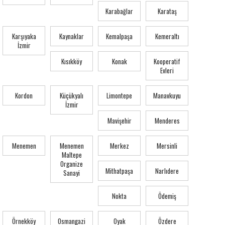
Karabağlar
Karataş
Karşıyaka
Kaynaklar
Kemalpaşa
Kemeraltı
İzmir
Kısıkköy
Konak
Kooperatif
Evleri
Kordon
Küçükyalı
Limontepe
Manavkuyu
İzmir
Mavişehir
Menderes
Menemen
Menemen
Merkez
Mersinli
Maltepe
Organize
Mithatpaşa
Narlıdere
Sanayi
Nokta
Ödemiş
Örnekköy
Osmangazi
Oyak
Özdere