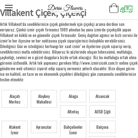
Villakent Çiçek, Çiçekçi
Artık Villakent'da sevdiklerinize çiçek göndermek için çiçekçi arama derdine son
veriyoruz..Çünkü izmir çiçek firmamız 1989 yılından bu yana izmirde çiçekçilik yapan
Villakent en köklü ve en güvenilir çiçek firmasıdır. Geniş dağıtım ağımız ve hızlı servisi ile
izmir'in her ilçesine ve her noktasına çiçek siparişlerinizi kolaylıkla verebilirsiniz.
Dilediğiniz Gün ve istediğiniz herhangi bir saat izmir' ve ilçelerine çiçek siparişi verip,
sevdiklerinizi mutlu edebilirsiniz. Biliyoruz ki yüzlerinde oluşan tebessümü, mutluluğu,
şaşkınlığı, sevinci ve o güzel duygulara bizde ortak olacağız. Biz bu mutluluğa ortak olma
görevini üstlendik. Artık tek yapmanız gereken http://www.izmircicek.com.tr online çiçek
gönderme web sitemizi ziyaret edip sipariş vermeniz yeterli olacaktır. Bize düşen görev
ise en kaliteli, en taze ve en ekonomik çiçekleri dilediğiniz gün zamanında sevdiklerinize
teslim etmektir.
Alaçatı
Alaybey
Aliağa
Alsancak
Merkez
Mahallesi
Altıntaş
AOSB Çiğli
Atakent
Ayrancılar
Bahçelievler
Balçova
İzmir
İzmir