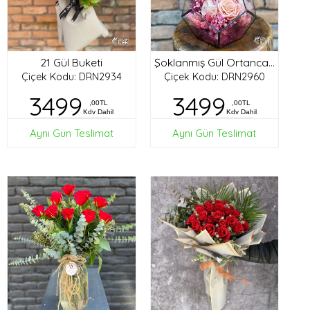
21 Gül Buketi
Şoklanmış Gül Ortanca Tasarım
Çiçek Kodu: DRN2934
Çiçek Kodu: DRN2960
3499
3499
,00TL
,00TL
Kdv Dahil
Kdv Dahil
Aynı Gün Teslimat
Aynı Gün Teslimat