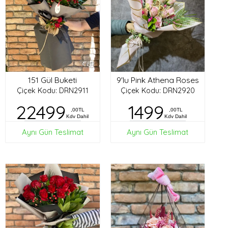
151 Gül Buketi
9'lu Pink Athena Roses
Çiçek Kodu: DRN2911
Çiçek Kodu: DRN2920
22499
1499
,00TL
,00TL
Kdv Dahil
Kdv Dahil
Aynı Gün Teslimat
Aynı Gün Teslimat