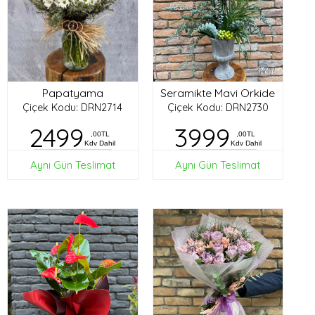
Papatyama
Seramikte Mavi Orkide
Çiçek Kodu: DRN2714
Çiçek Kodu: DRN2730
2499
3999
,00TL
,00TL
Kdv Dahil
Kdv Dahil
Aynı Gün Teslimat
Aynı Gün Teslimat