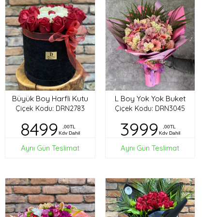
Büyük Boy Harfli Kutu
L Boy Yok Yok Buket
Çiçek Kodu: DRN2783
Çiçek Kodu: DRN3045
8499
3999
,00TL
,00TL
Kdv Dahil
Kdv Dahil
Aynı Gün Teslimat
Aynı Gün Teslimat