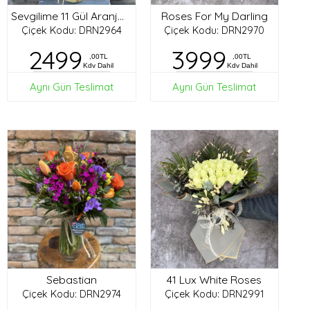
Roses For My Darling
Sevgilime 11 Gül Aranjman
Çiçek Kodu: DRN2964
Çiçek Kodu: DRN2970
2499
3999
,00TL
,00TL
Kdv Dahil
Kdv Dahil
Aynı Gün Teslimat
Aynı Gün Teslimat
Sebastian
41 Lux White Roses
Çiçek Kodu: DRN2974
Çiçek Kodu: DRN2991