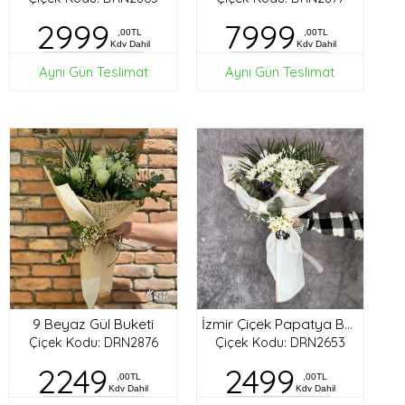
2999
7999
,00TL
,00TL
Kdv Dahil
Kdv Dahil
Aynı Gün Teslimat
Aynı Gün Teslimat
9 Beyaz Gül Buketi
İzmir Çiçek Papatya Buketi
Çiçek Kodu: DRN2876
Çiçek Kodu: DRN2653
2249
2499
,00TL
,00TL
Kdv Dahil
Kdv Dahil