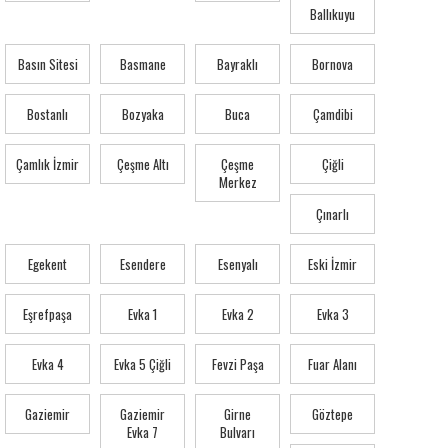
Ballıkuyu
Basın Sitesi
Basmane
Bayraklı
Bornova
Bostanlı
Bozyaka
Buca
Çamdibi
Çamlık İzmir
Çeşme Altı
Çeşme
Çiğli
Merkez
Çınarlı
Egekent
Esendere
Esenyalı
Eski İzmir
Eşrefpaşa
Evka 1
Evka 2
Evka 3
Evka 4
Evka 5 Çiğli
Fevzi Paşa
Fuar Alanı
Gaziemir
Gaziemir
Girne
Göztepe
Evka 7
Bulvarı