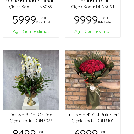
Harfli Kutu Gül
Kadife Kutuda 30 İthal Gül
Çiçek Kodu: DRN3039
Çiçek Kodu: DRN3091
5999
9999
,00TL
,00TL
Kdv Dahil
Kdv Dahil
Aynı Gün Teslimat
Aynı Gün Teslimat
Deluxe 8 Dal Orkide
En Trend 41 Gül Buketleri
Çiçek Kodu: DRN3077
Çiçek Kodu: DRN3101
8499
6999
,00TL
,00TL