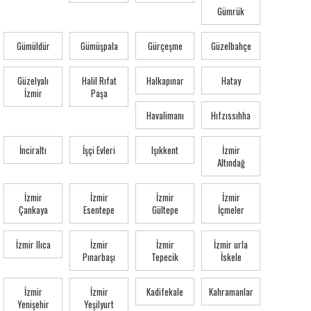
Gümrük
Gümüldür
Gümüşpala
Gürçeşme
Güzelbahçe
Güzelyalı
Halil Rıfat
Halkapınar
Hatay
İzmir
Paşa
Havalimanı
Hıfzıssıhha
İnciraltı
İşçi Evleri
Işıkkent
İzmir
Altındağ
İzmir
İzmir
İzmir
İzmir
Çankaya
Esentepe
Gültepe
İçmeler
İzmir Ilıca
İzmir
İzmir
İzmir urla
Pınarbaşı
Tepecik
İskele
İzmir
İzmir
Kadifekale
Kahramanlar
Yenişehir
Yeşilyurt