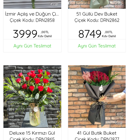
51 Güllü Dev Buket
İzmir Açılış ve Düğün Çiçekleri
Çiçek Kodu: DRN2858
Çiçek Kodu: DRN2862
3999
8749
,00TL
,00TL
Kdv Dahil
Kdv Dahil
Aynı Gün Teslimat
Aynı Gün Teslimat
Deluxe 15 Kırmızı Gül
41 Gül Butik Buket
Çiçek Kodu: DRN2865
Çiçek Kodu: DRN2877