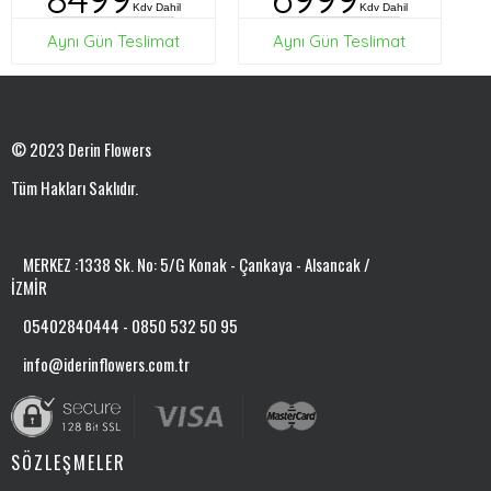
Kdv Dahil
Kdv Dahil
Aynı Gün Teslimat
Aynı Gün Teslimat
© 2023 Derin Flowers
Tüm Hakları Saklıdır.
MERKEZ :1338 Sk. No: 5/G Konak - Çankaya - Alsancak /
İZMİR
05402840444 - 0850 532 50 95
info@iderinflowers.com.tr
SÖZLEŞMELER