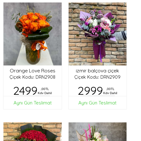
Orange Love Roses
izmir balçova çiçek
Çiçek Kodu: DRN2908
Çiçek Kodu: DRN2909
2499
2999
,00TL
,00TL
Kdv Dahil
Kdv Dahil
Aynı Gün Teslimat
Aynı Gün Teslimat