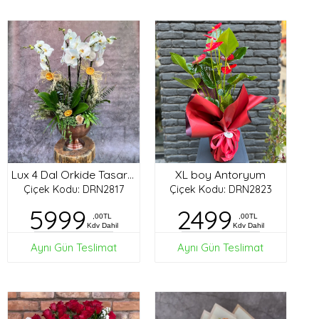
XL boy Antoryum
Lux 4 Dal Orkide Tasarım
Çiçek Kodu: DRN2817
Çiçek Kodu: DRN2823
5999
2499
,00TL
,00TL
Kdv Dahil
Kdv Dahil
Aynı Gün Teslimat
Aynı Gün Teslimat