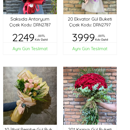
Saksıda Antoryum
20 Ekvator Gül Buketi
Çiçek Kodu: DRN2787
Çiçek Kodu: DRN2797
2249
3999
,00TL
,00TL
Kdv Dahil
Kdv Dahil
Aynı Gün Teslimat
Aynı Gün Teslimat
201 Kırmızı Gül Buketi
10 İthal Pembe Gül Buketi