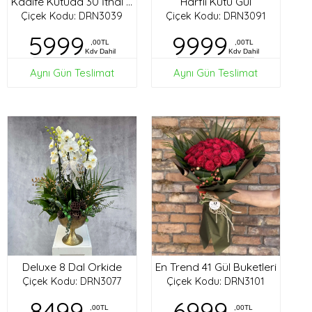
Harfli Kutu Gül
Kadife Kutuda 30 İthal Gül
Çiçek Kodu: DRN3039
Çiçek Kodu: DRN3091
5999
9999
,00TL
,00TL
Kdv Dahil
Kdv Dahil
Aynı Gün Teslimat
Aynı Gün Teslimat
Deluxe 8 Dal Orkide
En Trend 41 Gül Buketleri
Çiçek Kodu: DRN3077
Çiçek Kodu: DRN3101
8499
6999
,00TL
,00TL