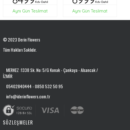
Kdv Dahil
Kdv Dahil
Aynı Gün Teslimat
Aynı Gün Teslimat
© 2023 Derin Flowers
Tüm Hakları Saklıdır.
MERKEZ :1338 Sk. No: 5/G Konak - Çankaya - Alsancak /
İZMİR
05402840444 - 0850 532 50 95
info@iderinflowers.com.tr
SÖZLEŞMELER