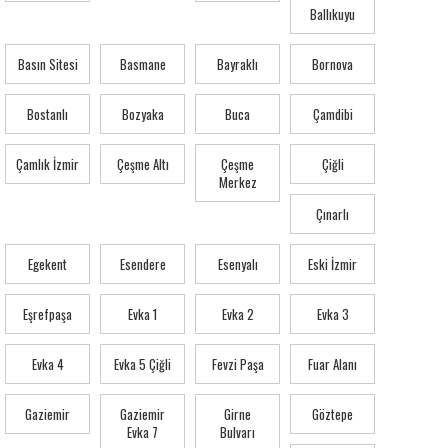
Ballıkuyu
Basın Sitesi
Basmane
Bayraklı
Bornova
Bostanlı
Bozyaka
Buca
Çamdibi
Çamlık İzmir
Çeşme Altı
Çeşme
Çiğli
Merkez
Çınarlı
Egekent
Esendere
Esenyalı
Eski İzmir
Eşrefpaşa
Evka 1
Evka 2
Evka 3
Evka 4
Evka 5 Çiğli
Fevzi Paşa
Fuar Alanı
Gaziemir
Gaziemir
Girne
Göztepe
Evka 7
Bulvarı