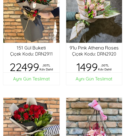
151 Gül Buketi
9'lu Pink Athena Roses
Çiçek Kodu: DRN2911
Çiçek Kodu: DRN2920
22499
1499
,00TL
,00TL
Kdv Dahil
Kdv Dahil
Aynı Gün Teslimat
Aynı Gün Teslimat