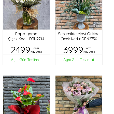
Papatyama
Seramikte Mavi Orkide
Çiçek Kodu: DRN2714
Çiçek Kodu: DRN2730
2499
3999
,00TL
,00TL
Kdv Dahil
Kdv Dahil
Aynı Gün Teslimat
Aynı Gün Teslimat