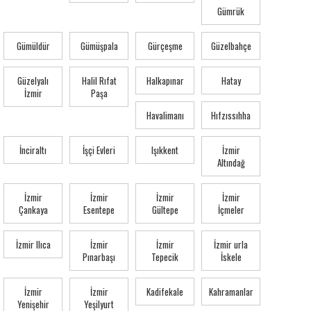
Gümrük
Gümüldür
Gümüşpala
Gürçeşme
Güzelbahçe
Güzelyalı
Halil Rıfat
Halkapınar
Hatay
İzmir
Paşa
Havalimanı
Hıfzıssıhha
İnciraltı
İşçi Evleri
Işıkkent
İzmir
Altındağ
İzmir
İzmir
İzmir
İzmir
Çankaya
Esentepe
Gültepe
İçmeler
İzmir Ilıca
İzmir
İzmir
İzmir urla
Pınarbaşı
Tepecik
İskele
İzmir
İzmir
Kadifekale
Kahramanlar
Yenişehir
Yeşilyurt