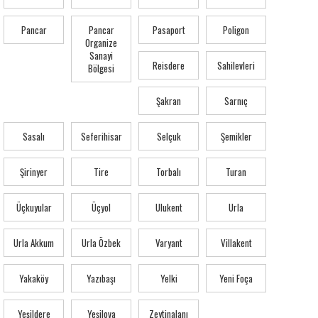
Pancar
Pancar
Pasaport
Poligon
Organize
Sanayi
Reisdere
Sahilevleri
Bölgesi
Şakran
Sarnıç
Sasalı
Seferihisar
Selçuk
Şemikler
Şirinyer
Tire
Torbalı
Turan
Üçkuyular
Üçyol
Ulukent
Urla
Urla Akkum
Urla Özbek
Varyant
Villakent
Yakaköy
Yazıbaşı
Yelki
Yeni Foça
Yeşildere
Yeşilova
Zeytinalanı