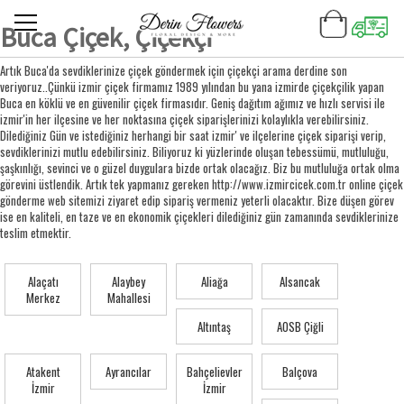
Buca Çiçek, Çiçekçi
Artık Buca'da sevdiklerinize çiçek göndermek için çiçekçi arama derdine son
veriyoruz..Çünkü izmir çiçek firmamız 1989 yılından bu yana izmirde çiçekçilik yapan
Buca en köklü ve en güvenilir çiçek firmasıdır. Geniş dağıtım ağımız ve hızlı servisi ile
izmir'in her ilçesine ve her noktasına çiçek siparişlerinizi kolaylıkla verebilirsiniz.
Dilediğiniz Gün ve istediğiniz herhangi bir saat izmir' ve ilçelerine çiçek siparişi verip,
sevdiklerinizi mutlu edebilirsiniz. Biliyoruz ki yüzlerinde oluşan tebessümü, mutluluğu,
şaşkınlığı, sevinci ve o güzel duygulara bizde ortak olacağız. Biz bu mutluluğa ortak olma
görevini üstlendik. Artık tek yapmanız gereken http://www.izmircicek.com.tr online çiçek
gönderme web sitemizi ziyaret edip sipariş vermeniz yeterli olacaktır. Bize düşen görev
ise en kaliteli, en taze ve en ekonomik çiçekleri dilediğiniz gün zamanında sevdiklerinize
teslim etmektir.
Alaçatı
Alaybey
Aliağa
Alsancak
Merkez
Mahallesi
Altıntaş
AOSB Çiğli
Atakent
Ayrancılar
Bahçelievler
Balçova
İzmir
İzmir