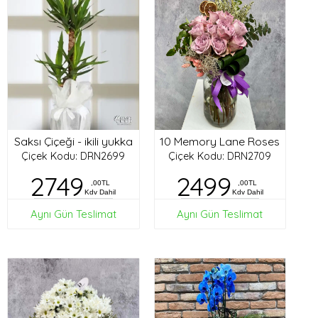
Saksı Çiçeği - ikili yukka
10 Memory Lane Roses
Çiçek Kodu: DRN2699
Çiçek Kodu: DRN2709
2749
2499
,00TL
,00TL
Kdv Dahil
Kdv Dahil
Aynı Gün Teslimat
Aynı Gün Teslimat