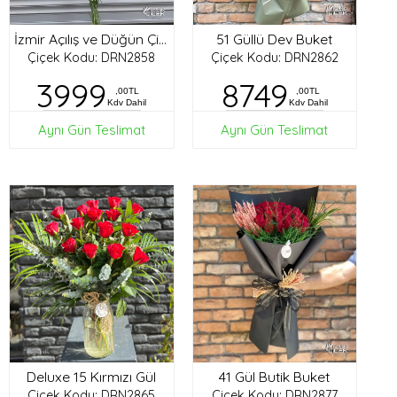
51 Güllü Dev Buket
İzmir Açılış ve Düğün Çiçekleri
Çiçek Kodu: DRN2858
Çiçek Kodu: DRN2862
3999
8749
,00TL
,00TL
Kdv Dahil
Kdv Dahil
Aynı Gün Teslimat
Aynı Gün Teslimat
Deluxe 15 Kırmızı Gül
41 Gül Butik Buket
Çiçek Kodu: DRN2865
Çiçek Kodu: DRN2877