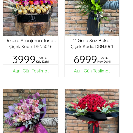
41 Güllü Söz Buketi
Deluxe Aranjman Tasarım
Çiçek Kodu: DRN3046
Çiçek Kodu: DRN3061
3999
6999
,00TL
,00TL
Kdv Dahil
Kdv Dahil
Aynı Gün Teslimat
Aynı Gün Teslimat