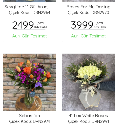
Roses For My Darling
Sevgilime 11 Gül Aranjman
Çiçek Kodu: DRN2964
Çiçek Kodu: DRN2970
2499
3999
,00TL
,00TL
Kdv Dahil
Kdv Dahil
Aynı Gün Teslimat
Aynı Gün Teslimat
Sebastian
41 Lux White Roses
Çiçek Kodu: DRN2974
Çiçek Kodu: DRN2991