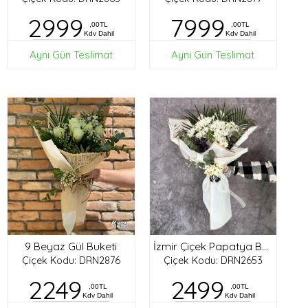
2999
7999
,00TL
,00TL
Kdv Dahil
Kdv Dahil
Aynı Gün Teslimat
Aynı Gün Teslimat
9 Beyaz Gül Buketi
İzmir Çiçek Papatya Buketi
Çiçek Kodu: DRN2876
Çiçek Kodu: DRN2653
2249
2499
,00TL
,00TL
Kdv Dahil
Kdv Dahil