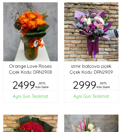
Orange Love Roses
izmir balçova çiçek
Çiçek Kodu: DRN2908
Çiçek Kodu: DRN2909
2499
2999
,00TL
,00TL
Kdv Dahil
Kdv Dahil
Aynı Gün Teslimat
Aynı Gün Teslimat