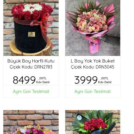
Büyük Boy Harfli Kutu
L Boy Yok Yok Buket
Çiçek Kodu: DRN2783
Çiçek Kodu: DRN3045
8499
3999
,00TL
,00TL
Kdv Dahil
Kdv Dahil
Aynı Gün Teslimat
Aynı Gün Teslimat