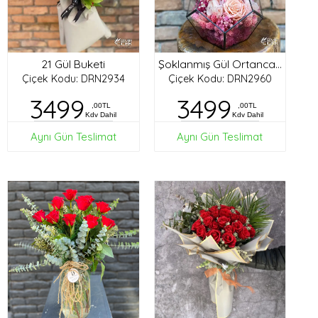
21 Gül Buketi
Şoklanmış Gül Ortanca Tasarım
Çiçek Kodu: DRN2934
Çiçek Kodu: DRN2960
3499
3499
,00TL
,00TL
Kdv Dahil
Kdv Dahil
Aynı Gün Teslimat
Aynı Gün Teslimat