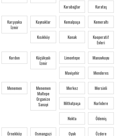
Karabağlar
Karataş
Karşıyaka
Kaynaklar
Kemalpaşa
Kemeraltı
İzmir
Kısıkköy
Konak
Kooperatif
Evleri
Kordon
Küçükyalı
Limontepe
Manavkuyu
İzmir
Mavişehir
Menderes
Menemen
Menemen
Merkez
Mersinli
Maltepe
Organize
Mithatpaşa
Narlıdere
Sanayi
Nokta
Ödemiş
Örnekköy
Osmangazi
Oyak
Özdere