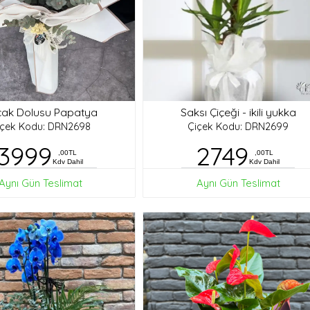
ak Dolusu Papatya
Saksı Çiçeği - ikili yukka
içek Kodu: DRN2698
Çiçek Kodu: DRN2699
3999
2749
,00TL
,00TL
Kdv Dahil
Kdv Dahil
Aynı Gün Teslimat
Aynı Gün Teslimat