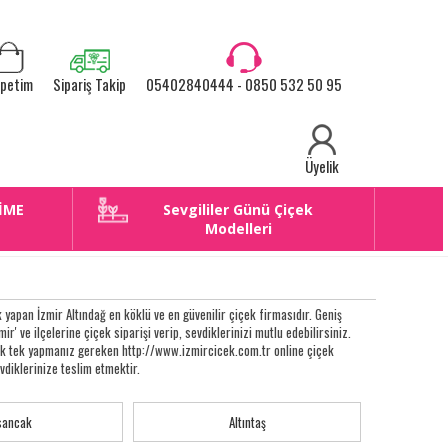
petim
Sipariş Takip
05402840444 - 0850 532 50 95
Üyelik
İME
Sevgililer Günü Çiçek
E
Modelleri
yapan İzmir Altındağ en köklü ve en güvenilir çiçek firmasıdır. Geniş
ir' ve ilçelerine çiçek siparişi verip, sevdiklerinizi mutlu edebilirsiniz.
rtık tek yapmanız gereken http://www.izmircicek.com.tr online çiçek
vdiklerinize teslim etmektir.
sancak
Altıntaş