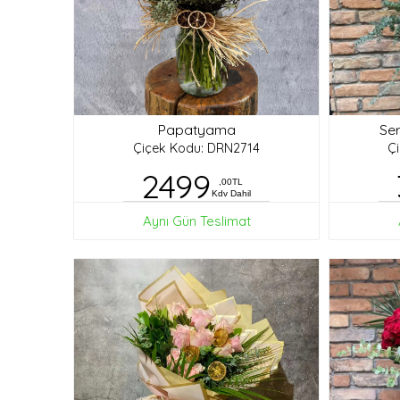
Papatyama
Ser
Çiçek Kodu: DRN2714
Ç
2499
,00TL
Kdv Dahil
Aynı Gün Teslimat