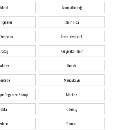
ıkkent
İzmir Altındağ
r İçmeler
İzmir Ilıca
 Yenişehir
İzmir Yeşilyurt
arataş
Karşıyaka İzmir
sıkköy
Konak
montepe
Manavkuyu
pe Organize Sanayi
Merkez
Nokta
Ödemiş
zdere
Pancar