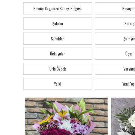
Pancar Organize Sanayi Bölgesi
Pasapor
Şakran
Sarnıç
Şemikler
Şirinye
Üçkuyular
Üçyol
Urla Özbek
Varyant
Yelki
Yeni Foç