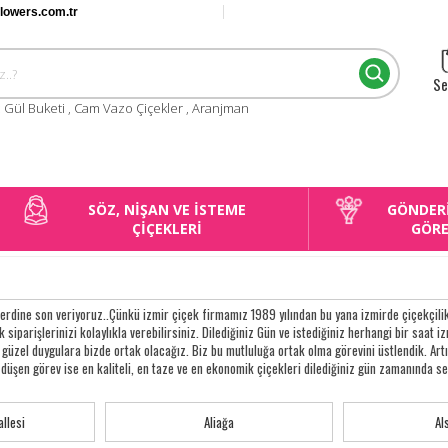
flowers.com.tr
Se
:
Gül Buketi
,
Cam Vazo Çiçekler
,
Aranjman
SÖZ, NİŞAN VE İSTEME
GÖNDER
ÇİÇEKLERİ
GÖR
erdine son veriyoruz..Çünkü izmir çiçek firmamız 1989 yılından bu yana izmirde çiçekçilik 
 siparişlerinizi kolaylıkla verebilirsiniz. Dilediğiniz Gün ve istediğiniz herhangi bir saat izm
 o güzel duygulara bizde ortak olacağız. Biz bu mutluluğa ortak olma görevini üstlendik. A
düşen görev ise en kaliteli, en taze ve en ekonomik çiçekleri dilediğiniz gün zamanında se
llesi
Aliağa
Al