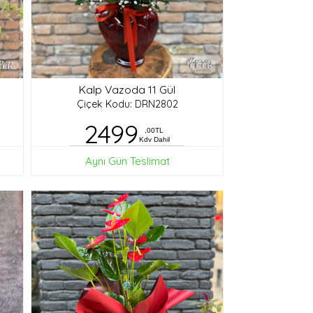
Kalp Vazoda 11 Gül
Çiçek Kodu: DRN2802
2499
,00TL
Kdv Dahil
Aynı Gün Teslimat