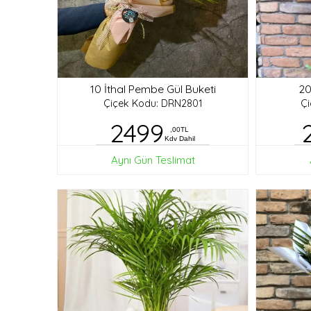
10 İthal Pembe Gül Buketi
20
Çiçek Kodu: DRN2801
Ç
2499
,00TL
Kdv Dahil
Aynı Gün Teslimat