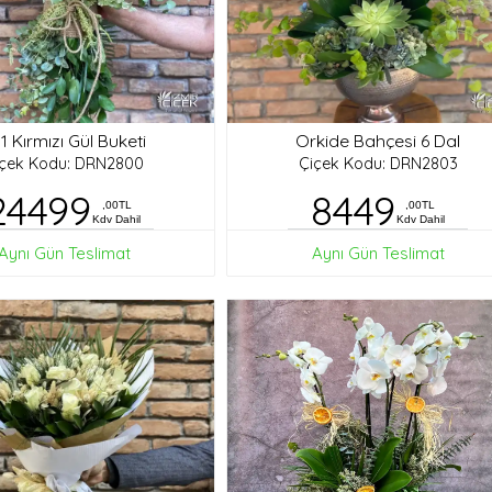
1 Kırmızı Gül Buketi
Orkide Bahçesi 6 Dal
içek Kodu: DRN2800
Çiçek Kodu: DRN2803
24499
8449
,00TL
,00TL
Kdv Dahil
Kdv Dahil
Aynı Gün Teslimat
Aynı Gün Teslimat