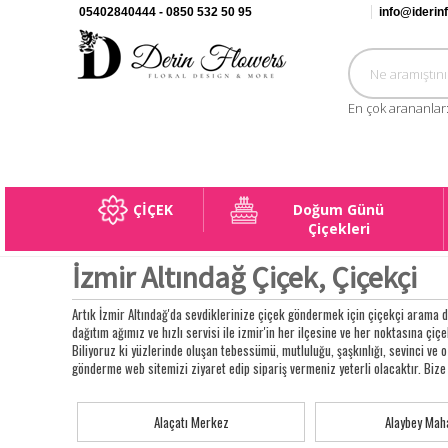
05402840444 - 0850 532 50 95
info@iderin
En çok arananlar
ÇİÇEK
Doğum Günü
Çiçekleri
İzmir Altındağ Çiçek, Çiçekçi
Artık İzmir Altındağ'da sevdiklerinize çiçek göndermek için çiçekçi arama d
dağıtım ağımız ve hızlı servisi ile izmir'in her ilçesine ve her noktasına çiçek
Biliyoruz ki yüzlerinde oluşan tebessümü, mutluluğu, şaşkınlığı, sevinci ve
gönderme web sitemizi ziyaret edip sipariş vermeniz yeterli olacaktır. Bize 
Alaçatı Merkez
Alaybey Maha