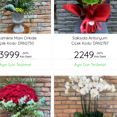
amikte Mavi Orkide
Saksıda Antoryum
içek Kodu: DRN2730
Çiçek Kodu: DRN2787
3999
2249
,00TL
,00TL
Kdv Dahil
Kdv Dahil
Aynı Gün Teslimat
Aynı Gün Teslimat