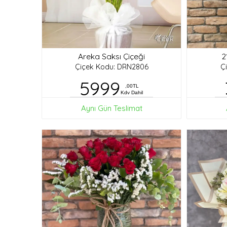
Areka Saksı Çiçeği
2
Çiçek Kodu: DRN2806
Ç
5999
,00TL
Kdv Dahil
Aynı Gün Teslimat