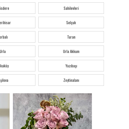
isdere
Sahilevleri
erihisar
Selçuk
orbalı
Turan
Urla
Urla Akkum
akaköy
Yazıbaşı
şilova
Zeytinalanı