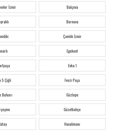
evler İzmir
Balçova
yraklı
Bornova
amdibi
Çamlık İzmir
ınarlı
Egekent
refpaşa
Evka 1
 5 Çiğli
Fevzi Paşa
e Bulvarı
Göztepe
rçeşme
Güzelbahçe
Hatay
Havalimanı