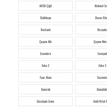
AOSB Çiğli
Atakent İz
Ballıkuyu
Basın Sit
Bostanlı
Bozyak
Çeşme Altı
Çeşme Mer
Esendere
Esenyal
Evka 2
Evka 3
Fuar Alanı
Gaziemi
Gümrük
Gümüldü
Güzelyalı İzmir
Halil Rıfat