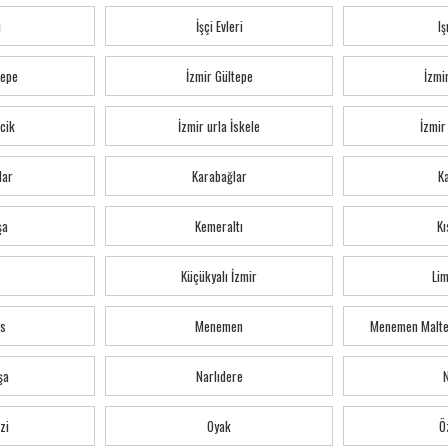
ı
İşçi Evleri
Iş
tepe
İzmir Gültepe
İzmi
cik
İzmir urla İskele
İzmir
lar
Karabağlar
K
şa
Kemeraltı
Kı
Küçükyalı İzmir
Li
s
Menemen
Menemen Malte
şa
Narlıdere
zi
Oyak
Ö