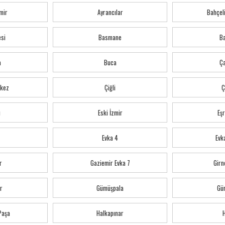
mir
Ayrancılar
Bahçeli
esi
Basmane
Ba
a
Buca
Ç
kez
Çiğli
Ç
ı
Eski İzmir
Eş
Evka 4
Evka
r
Gaziemir Evka 7
Girn
r
Gümüşpala
Gü
 Paşa
Halkapınar