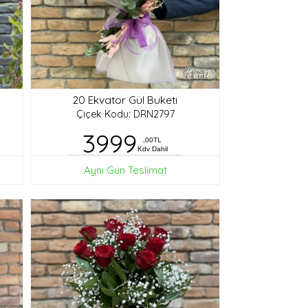
20 Ekvator Gül Buketi
Çiçek Kodu: DRN2797
3999
,00TL
Kdv Dahil
Aynı Gün Teslimat