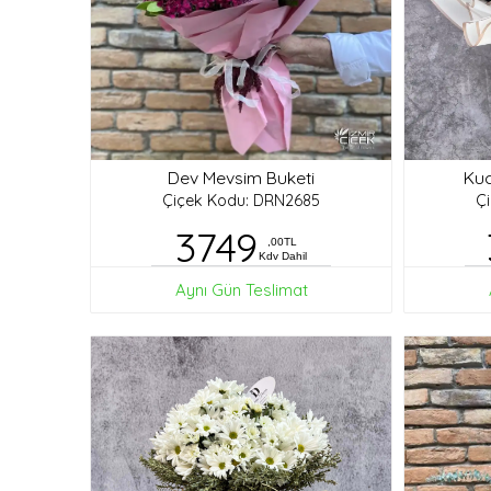
Dev Mevsim Buketi
Kuc
Çiçek Kodu: DRN2685
Ç
3749
,00TL
Kdv Dahil
Aynı Gün Teslimat