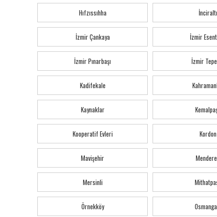
Hıfzıssıhha
İnciralt
İzmir Çankaya
İzmir Esen
İzmir Pınarbaşı
İzmir Tepe
Kadifekale
Kahraman
Kaynaklar
Kemalpa
Kooperatif Evleri
Kordon
Mavişehir
Mendere
Mersinli
Mithatpa
Örnekköy
Osmanga