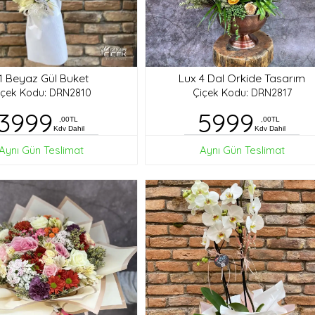
1 Beyaz Gül Buket
Lux 4 Dal Orkide Tasarım
içek Kodu: DRN2810
Çiçek Kodu: DRN2817
3999
5999
,00TL
,00TL
Kdv Dahil
Kdv Dahil
Aynı Gün Teslimat
Aynı Gün Teslimat