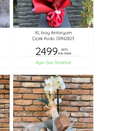
XL boy Antoryum
Çiçek Kodu: DRN2823
2499
,00TL
Kdv Dahil
Aynı Gün Teslimat