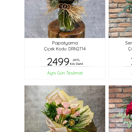
Papatyama
Ser
Çiçek Kodu: DRN2714
Ç
2499
,00TL
Kdv Dahil
Aynı Gün Teslimat