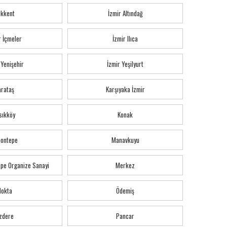
ıkkent
İzmir Altındağ
r İçmeler
İzmir Ilıca
 Yenişehir
İzmir Yeşilyurt
arataş
Karşıyaka İzmir
sıkköy
Konak
montepe
Manavkuyu
pe Organize Sanayi
Merkez
Nokta
Ödemiş
zdere
Pancar