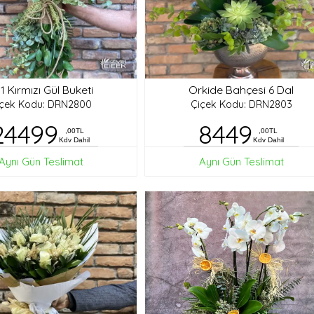
1 Kırmızı Gül Buketi
Orkide Bahçesi 6 Dal
içek Kodu: DRN2800
Çiçek Kodu: DRN2803
24499
8449
,00TL
,00TL
Kdv Dahil
Kdv Dahil
Aynı Gün Teslimat
Aynı Gün Teslimat