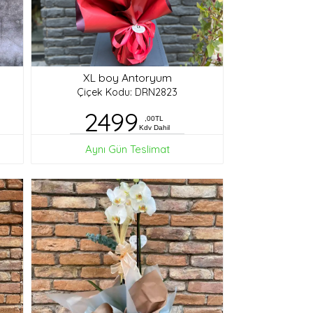
XL boy Antoryum
Çiçek Kodu: DRN2823
2499
,00TL
Kdv Dahil
Aynı Gün Teslimat