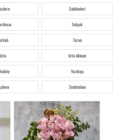
isdere
Sahilevleri
erihisar
Selçuk
orbalı
Turan
Urla
Urla Akkum
akaköy
Yazıbaşı
şilova
Zeytinalanı