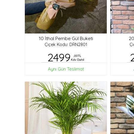
10 İthal Pembe Gül Buketi
20
Çiçek Kodu: DRN2801
Ç
2499
,00TL
Kdv Dahil
Aynı Gün Teslimat