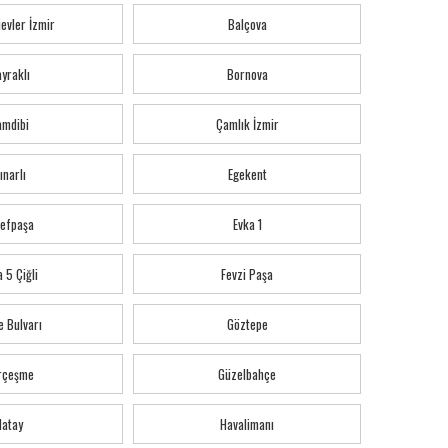
evler İzmir
Balçova
yraklı
Bornova
amdibi
Çamlık İzmir
ınarlı
Egekent
refpaşa
Evka 1
 5 Çiğli
Fevzi Paşa
e Bulvarı
Göztepe
rçeşme
Güzelbahçe
Hatay
Havalimanı