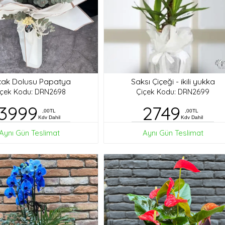
ak Dolusu Papatya
Saksı Çiçeği - ikili yukka
içek Kodu: DRN2698
Çiçek Kodu: DRN2699
3999
2749
,00TL
,00TL
Kdv Dahil
Kdv Dahil
Aynı Gün Teslimat
Aynı Gün Teslimat