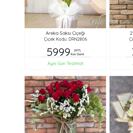
Areka Saksı Çiçeği
2
Çiçek Kodu: DRN2806
Ç
5999
,00TL
Kdv Dahil
Aynı Gün Teslimat