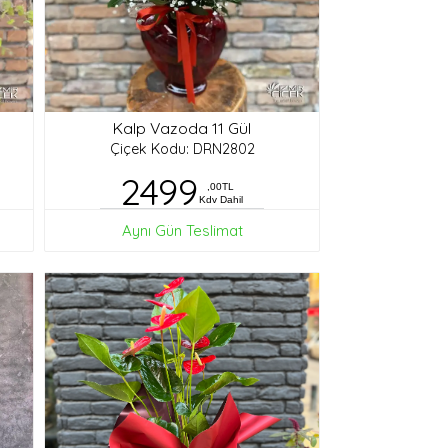
Kalp Vazoda 11 Gül
Çiçek Kodu: DRN2802
2499
,00TL
Kdv Dahil
Aynı Gün Teslimat