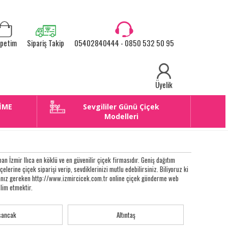
petim
Sipariş Takip
05402840444 - 0850 532 50 95
Üyelik
İME
Sevgililer Günü Çiçek
E
Modelleri
n İzmir Ilıca en köklü ve en güvenilir çiçek firmasıdır. Geniş dağıtım
lçelerine çiçek siparişi verip, sevdiklerinizi mutlu edebilirsiniz. Biliyoruz ki
apmanız gereken http://www.izmircicek.com.tr online çiçek gönderme web
slim etmektir.
sancak
Altıntaş