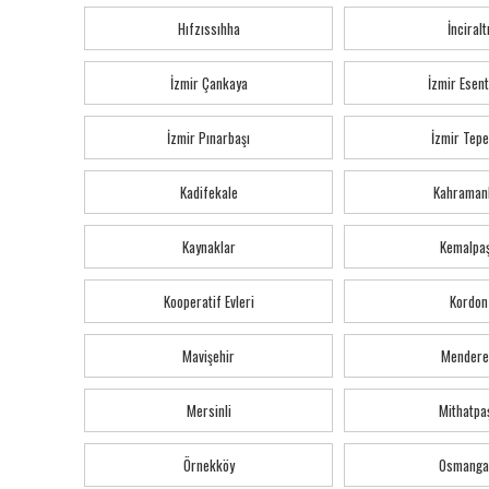
Hıfzıssıhha
İnciralt
İzmir Çankaya
İzmir Esen
İzmir Pınarbaşı
İzmir Tepe
Kadifekale
Kahraman
Kaynaklar
Kemalpa
Kooperatif Evleri
Kordon
Mavişehir
Mendere
Mersinli
Mithatpa
Örnekköy
Osmanga