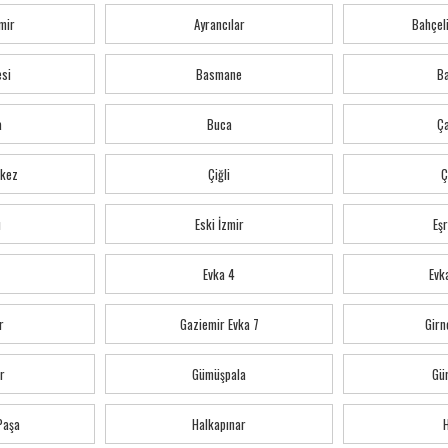
mir
Ayrancılar
Bahçeli
esi
Basmane
Ba
a
Buca
Ç
kez
Çiğli
Ç
ı
Eski İzmir
Eş
Evka 4
Evka
r
Gaziemir Evka 7
Girn
r
Gümüşpala
Gü
 Paşa
Halkapınar