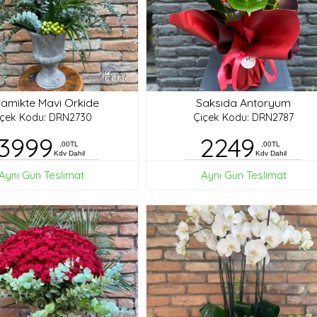
amikte Mavi Orkide
Saksıda Antoryum
içek Kodu: DRN2730
Çiçek Kodu: DRN2787
3999
2249
,00TL
,00TL
Kdv Dahil
Kdv Dahil
Aynı Gün Teslimat
Aynı Gün Teslimat