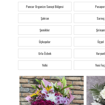
Pancar Organize Sanayi Bölgesi
Pasapor
Şakran
Sarnıç
Şemikler
Şirinye
Üçkuyular
Üçyol
Urla Özbek
Varyant
Yelki
Yeni Foç