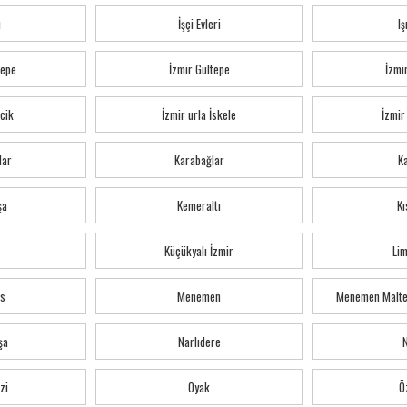
ı
İşçi Evleri
Iş
tepe
İzmir Gültepe
İzmi
cik
İzmir urla İskele
İzmir
lar
Karabağlar
K
şa
Kemeraltı
Kı
Küçükyalı İzmir
Li
s
Menemen
Menemen Malte
şa
Narlıdere
zi
Oyak
Ö