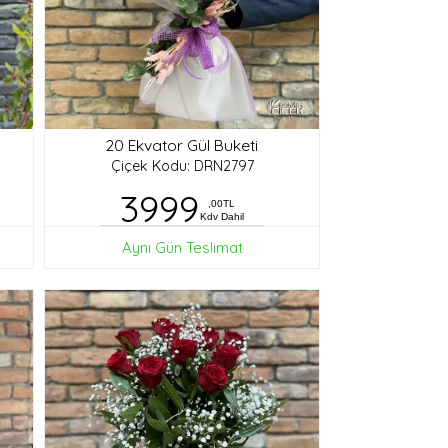
20 Ekvator Gül Buketi
Çiçek Kodu: DRN2797
3999
,00TL
Kdv Dahil
Aynı Gün Teslimat