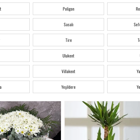
t
Poligon
Re
Sasalı
Sef
r
Tire
T
Ulukent
Villakent
Y
a
Yeşildere
Ye