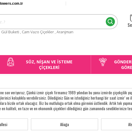
flowers.com.tr
Se
:
Gül Buketi
,
Cam Vazo Çiçekler
,
Aranjman
SÖZ, NİŞAN VE İSTEME
GÖNDER
ÇİÇEKLERİ
GÖR
ine son veriyoruz..Çünkü izmir çiçek firmamız 1989 yılından bu yana izmirde çiçekçilik yapa
lerinizi kolaylıkla verebilirsiniz. Dilediğiniz Gün ve istediğiniz herhangi bir saat izmir' ve i
gulara bizde ortak olacağız. Biz bu mutluluğa ortak olma görevini üstlendik. Artık tek y
e en kaliteli, en taze ve en ekonomik çiçekleri dilediğiniz gün zamanında sevdiklerinize te
llesi
Aliağa
Al