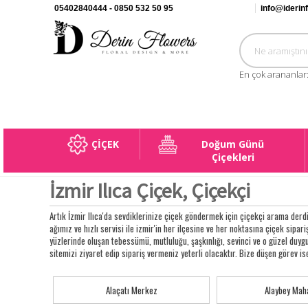
05402840444 - 0850 532 50 95
info@iderin
En çok arananlar
ÇİÇEK
Doğum Günü
Çiçekleri
İzmir Ilıca Çiçek, Çiçekçi
Artık İzmir Ilıca'da sevdiklerinize çiçek göndermek için çiçekçi arama derd
ağımız ve hızlı servisi ile izmir'in her ilçesine ve her noktasına çiçek sipariş
yüzlerinde oluşan tebessümü, mutluluğu, şaşkınlığı, sevinci ve o güzel duy
sitemizi ziyaret edip sipariş vermeniz yeterli olacaktır. Bize düşen görev is
Alaçatı Merkez
Alaybey Maha