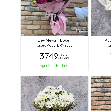
Dev Mevsim Buketi
Kuc
Çiçek Kodu: DRN2685
Ç
3749
,00TL
Kdv Dahil
Aynı Gün Teslimat