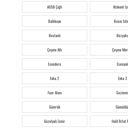
AOSB Çiğli
Atakent İz
Ballıkuyu
Basın Sit
Bostanlı
Bozyak
Çeşme Altı
Çeşme Mer
Esendere
Esenyal
Evka 2
Evka 3
Fuar Alanı
Gaziemi
Gümrük
Gümüldü
Güzelyalı İzmir
Halil Rıfat