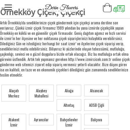
Örnekköy Çiçek, Çiçekçi
Artık Örnekköy'da sevdiklerinize çiçek göndermek için çiçekçi arama derdine son
veriyoruz..Çünkü izmir çiçek firmamız 1989 yılından bu yana izmirde çiçekçilik yapan
Örnekköy en köklü ve en güvenilir çiçek firmasıdır. Geniş dağıtım ağımız ve hızlı servisi
ile izmir'in her ilçesine ve her noktasına çiçek siparişlerinizi kolaylıkla verebilirsiniz.
Dilediğiniz Gün ve istediğiniz herhangi bir saat izmir' ve ilçelerine çiçek siparişi verip,
sevdiklerinizi mutlu edebilirsiniz. Biliyoruz ki yüzlerinde oluşan tebessümü, mutluluğu,
şaşkınlığı, sevinci ve o güzel duygulara bizde ortak olacağız. Biz bu mutluluğa ortak olma
görevini üstlendik. Artık tek yapmanız gereken http://www.izmircicek.com.tr online çiçek
gönderme web sitemizi ziyaret edip sipariş vermeniz yeterli olacaktır. Bize düşen görev
ise en kaliteli, en taze ve en ekonomik çiçekleri dilediğiniz gün zamanında sevdiklerinize
teslim etmektir.
Alaçatı
Alaybey
Aliağa
Alsancak
Merkez
Mahallesi
Altıntaş
AOSB Çiğli
Atakent
Ayrancılar
Bahçelievler
Balçova
İzmir
İzmir