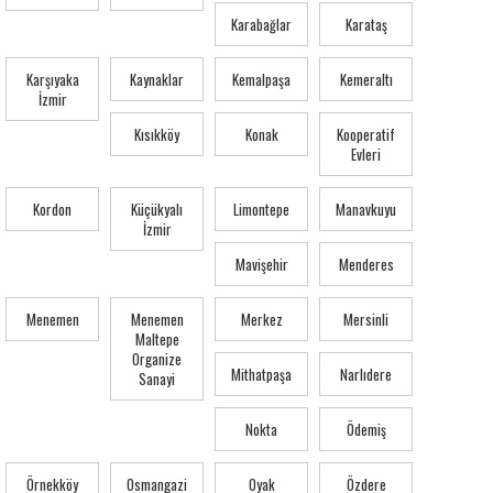
Karabağlar
Karataş
Karşıyaka
Kaynaklar
Kemalpaşa
Kemeraltı
İzmir
Kısıkköy
Konak
Kooperatif
Evleri
Kordon
Küçükyalı
Limontepe
Manavkuyu
İzmir
Mavişehir
Menderes
Menemen
Menemen
Merkez
Mersinli
Maltepe
Organize
Mithatpaşa
Narlıdere
Sanayi
Nokta
Ödemiş
Örnekköy
Osmangazi
Oyak
Özdere