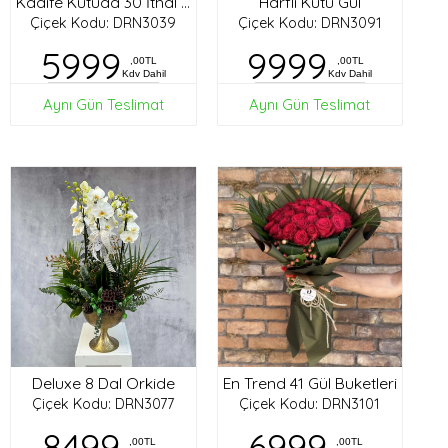
Harfli Kutu Gül
Kadife Kutuda 30 İthal Gül
Çiçek Kodu: DRN3039
Çiçek Kodu: DRN3091
5999
9999
,00TL
,00TL
Kdv Dahil
Kdv Dahil
Aynı Gün Teslimat
Aynı Gün Teslimat
Deluxe 8 Dal Orkide
En Trend 41 Gül Buketleri
Çiçek Kodu: DRN3077
Çiçek Kodu: DRN3101
8499
6999
,00TL
,00TL