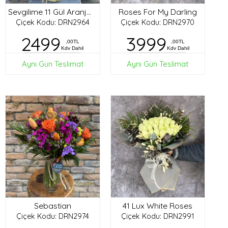
Roses For My Darling
Sevgilime 11 Gül Aranjman
Çiçek Kodu: DRN2964
Çiçek Kodu: DRN2970
2499
3999
,00TL
,00TL
Kdv Dahil
Kdv Dahil
Aynı Gün Teslimat
Aynı Gün Teslimat
Sebastian
41 Lux White Roses
Çiçek Kodu: DRN2974
Çiçek Kodu: DRN2991