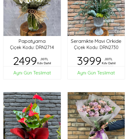
Papatyama
Seramikte Mavi Orkide
Çiçek Kodu: DRN2714
Çiçek Kodu: DRN2730
2499
3999
,00TL
,00TL
Kdv Dahil
Kdv Dahil
Aynı Gün Teslimat
Aynı Gün Teslimat