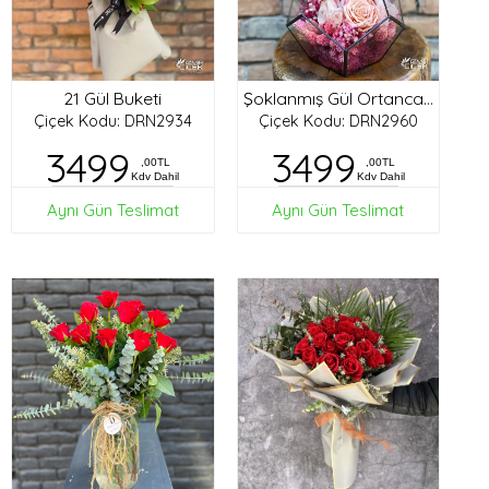
21 Gül Buketi
Şoklanmış Gül Ortanca Tasarım
Çiçek Kodu: DRN2934
Çiçek Kodu: DRN2960
3499
3499
,00TL
,00TL
Kdv Dahil
Kdv Dahil
Aynı Gün Teslimat
Aynı Gün Teslimat