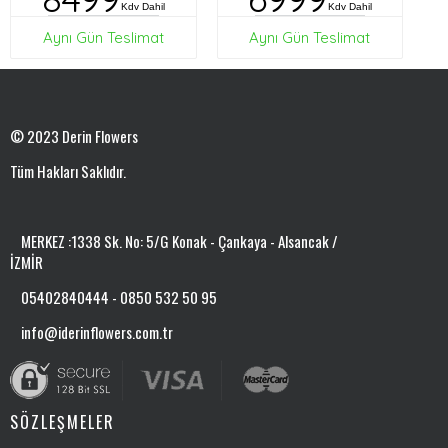
Kdv Dahil
Kdv Dahil
Aynı Gün Teslimat
Aynı Gün Teslimat
© 2023 Derin Flowers
Tüm Hakları Saklıdır.
MERKEZ :1338 Sk. No: 5/G Konak - Çankaya - Alsancak /
İZMİR
05402840444 - 0850 532 50 95
info@iderinflowers.com.tr
SÖZLEŞMELER