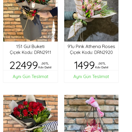
151 Gül Buketi
9'lu Pink Athena Roses
Çiçek Kodu: DRN2911
Çiçek Kodu: DRN2920
22499
1499
,00TL
,00TL
Kdv Dahil
Kdv Dahil
Aynı Gün Teslimat
Aynı Gün Teslimat