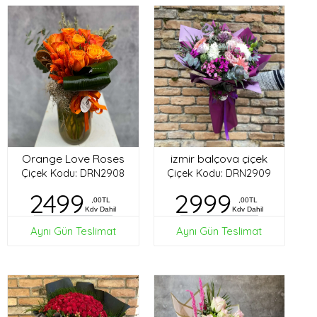
Orange Love Roses
izmir balçova çiçek
Çiçek Kodu: DRN2908
Çiçek Kodu: DRN2909
2499
2999
,00TL
,00TL
Kdv Dahil
Kdv Dahil
Aynı Gün Teslimat
Aynı Gün Teslimat