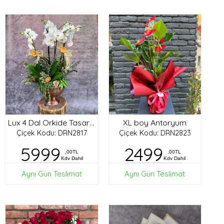
XL boy Antoryum
Lux 4 Dal Orkide Tasarım
Çiçek Kodu: DRN2817
Çiçek Kodu: DRN2823
5999
2499
,00TL
,00TL
Kdv Dahil
Kdv Dahil
Aynı Gün Teslimat
Aynı Gün Teslimat