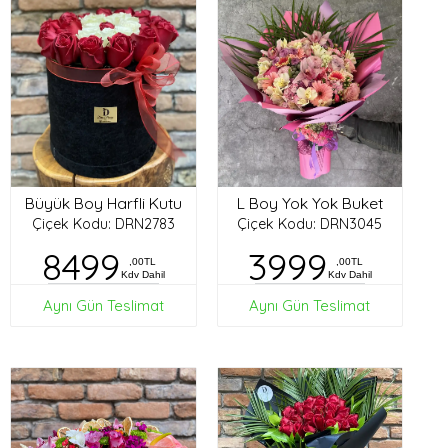
Büyük Boy Harfli Kutu
L Boy Yok Yok Buket
Çiçek Kodu: DRN2783
Çiçek Kodu: DRN3045
8499
3999
,00TL
,00TL
Kdv Dahil
Kdv Dahil
Aynı Gün Teslimat
Aynı Gün Teslimat