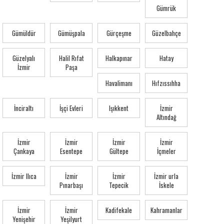
Gümrük
Gümüldür
Gümüşpala
Gürçeşme
Güzelbahçe
Güzelyalı
Halil Rıfat
Halkapınar
Hatay
İzmir
Paşa
Havalimanı
Hıfzıssıhha
İnciraltı
İşçi Evleri
Işıkkent
İzmir
Altındağ
İzmir
İzmir
İzmir
İzmir
Çankaya
Esentepe
Gültepe
İçmeler
İzmir Ilıca
İzmir
İzmir
İzmir urla
Pınarbaşı
Tepecik
İskele
İzmir
İzmir
Kadifekale
Kahramanlar
Yenişehir
Yeşilyurt