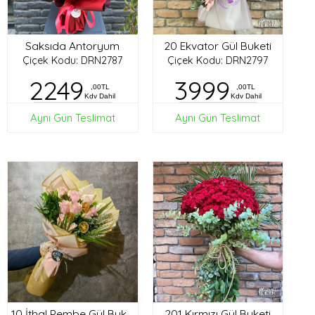
Saksıda Antoryum
20 Ekvator Gül Buketi
Çiçek Kodu: DRN2787
Çiçek Kodu: DRN2797
2249
3999
,00TL
,00TL
Kdv Dahil
Kdv Dahil
Aynı Gün Teslimat
Aynı Gün Teslimat
201 Kırmızı Gül Buketi
10 İthal Pembe Gül Buketi