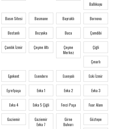
Ballıkuyu
Basın Sitesi
Basmane
Bayraklı
Bornova
Bostanlı
Bozyaka
Buca
Çamdibi
Çamlık İzmir
Çeşme Altı
Çeşme
Çiğli
Merkez
Çınarlı
Egekent
Esendere
Esenyalı
Eski İzmir
Eşrefpaşa
Evka 1
Evka 2
Evka 3
Evka 4
Evka 5 Çiğli
Fevzi Paşa
Fuar Alanı
Gaziemir
Gaziemir
Girne
Göztepe
Evka 7
Bulvarı