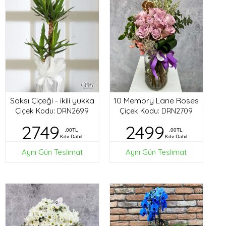
Saksı Çiçeği - ikili yukka
10 Memory Lane Roses
Çiçek Kodu: DRN2699
Çiçek Kodu: DRN2709
2749
2499
,00TL
,00TL
Kdv Dahil
Kdv Dahil
Aynı Gün Teslimat
Aynı Gün Teslimat