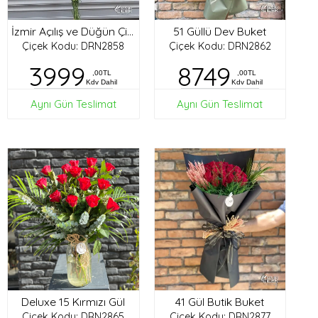
51 Güllü Dev Buket
İzmir Açılış ve Düğün Çiçekleri
Çiçek Kodu: DRN2858
Çiçek Kodu: DRN2862
3999
8749
,00TL
,00TL
Kdv Dahil
Kdv Dahil
Aynı Gün Teslimat
Aynı Gün Teslimat
Deluxe 15 Kırmızı Gül
41 Gül Butik Buket
Çiçek Kodu: DRN2865
Çiçek Kodu: DRN2877