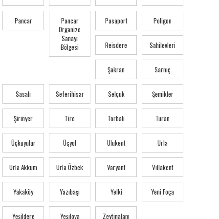
Pancar
Pancar
Pasaport
Poligon
Organize
Sanayi
Reisdere
Sahilevleri
Bölgesi
Şakran
Sarnıç
Sasalı
Seferihisar
Selçuk
Şemikler
Şirinyer
Tire
Torbalı
Turan
Üçkuyular
Üçyol
Ulukent
Urla
Urla Akkum
Urla Özbek
Varyant
Villakent
Yakaköy
Yazıbaşı
Yelki
Yeni Foça
Yeşildere
Yeşilova
Zeytinalanı