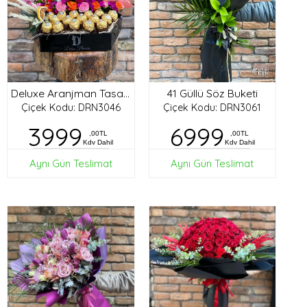
41 Güllü Söz Buketi
Deluxe Aranjman Tasarım
Çiçek Kodu: DRN3046
Çiçek Kodu: DRN3061
3999
6999
,00TL
,00TL
Kdv Dahil
Kdv Dahil
Aynı Gün Teslimat
Aynı Gün Teslimat