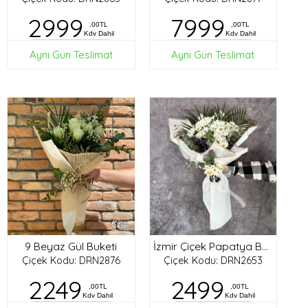
2999
7999
,00TL
,00TL
Kdv Dahil
Kdv Dahil
Aynı Gün Teslimat
Aynı Gün Teslimat
9 Beyaz Gül Buketi
İzmir Çiçek Papatya Buketi
Çiçek Kodu: DRN2876
Çiçek Kodu: DRN2653
2249
2499
,00TL
,00TL
Kdv Dahil
Kdv Dahil