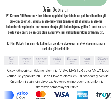
Ürün Detayları
151 Kırmızı Gül Buketimiz ,kız isteme çiçekleri içerisinde en çok tercih edilen gül
buketimizdeir..dış anbalaj malzemelerimiz tamamen ithal anbalaj malzeme
kullanılarak yapılmıştır..her zaman olduğu gibi kullandığımız güller 1. sınıf ve uzn
boylu vazo ömrü de en çok olan samuray cinsi gül kullanarak hazırlanmış tır..
151 Gül Buketi Tasarım 'da kullanılan çiçek ve aksesuarlar stok durumuna göre
farklılık gösterilebilir.
Çiçek gönderirken ödeme işleminizi VISA, MASTER veya AMEX kredi
kartları ile yapabilirsiniz. Derin Flowers olarak en üst standart güvenlik
önlemlerini sizin için alıyoruz. Güvenle online ödeme işlemlerinizi
sitemizde tamamlayabilirsiniz.