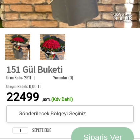
151 Gül Buketi
Ürün Kodu: 2911 |
Yorumlar (0)
Ulaşım Bedeli:
0,00
TL
22499
(Kdv Dahil)
,00 TL
Gönderilecek Bölgeyi Seçiniz
SEPETE EKLE
Sipariş Ver