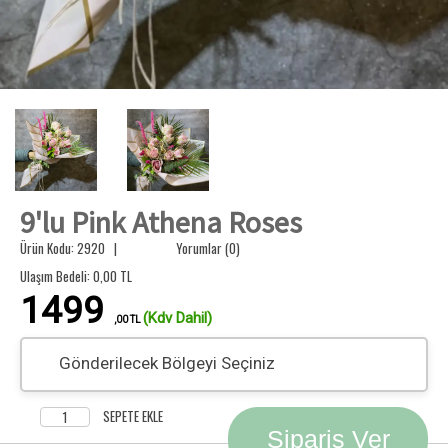
9'lu Pink Athena Roses
Ürün Kodu: 2920 |
Yorumlar (0)
Ulaşım Bedeli:
0,00
TL
1499
(Kdv Dahil)
,00 TL
Gönderilecek Bölgeyi Seçiniz
SEPETE EKLE
Sipariş Ver