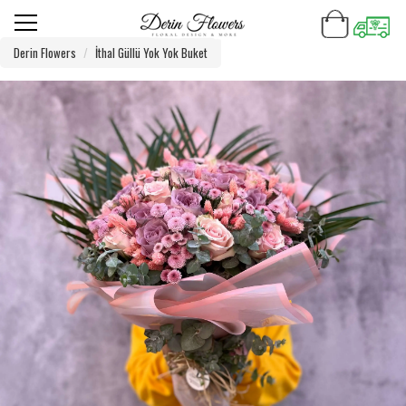
Derin Flowers
İthal Güllü Yok Yok Buket