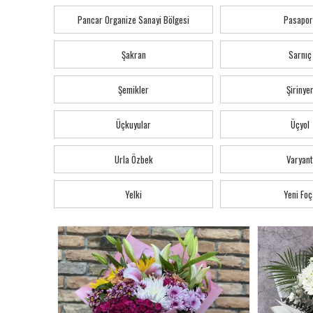
Pancar Organize Sanayi Bölgesi
Pasapor
Şakran
Sarnıç
Şemikler
Şirinye
Üçkuyular
Üçyol
Urla Özbek
Varyant
Yelki
Yeni Foç