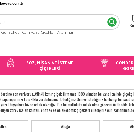
flowers.com.tr
Se
:
Gül Buketi
,
Cam Vazo Çiçekler
,
Aranjman
SÖZ, NİŞAN VE İSTEME
GÖNDER
ÇİÇEKLERİ
GÖR
derdine son veriyoruz..Çünkü izmir çiçek firmamız 1989 yılından bu yana izmirde çiçekçili
 siparişlerinizi kolaylıkla verebilirsiniz. Dilediğiniz Gün ve istediğiniz herhangi bir saat izm
 o güzel duygulara bizde ortak olacağız. Biz bu mutluluğa ortak olma görevini üstlendik. A
düşen görev ise en kaliteli, en taze ve en ekonomik çiçekleri dilediğiniz gün zamanında se
llesi
Aliağa
Al