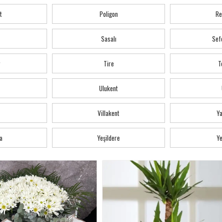
t
Poligon
Re
Sasalı
Sef
r
Tire
T
Ulukent
Villakent
Y
a
Yeşildere
Ye