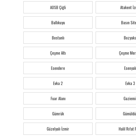
AOSB Çiğli
Atakent İz
Ballıkuyu
Basın Sit
Bostanlı
Bozyak
Çeşme Altı
Çeşme Mer
Esendere
Esenyal
Evka 2
Evka 3
Fuar Alanı
Gaziemi
Gümrük
Gümüldü
Güzelyalı İzmir
Halil Rıfat