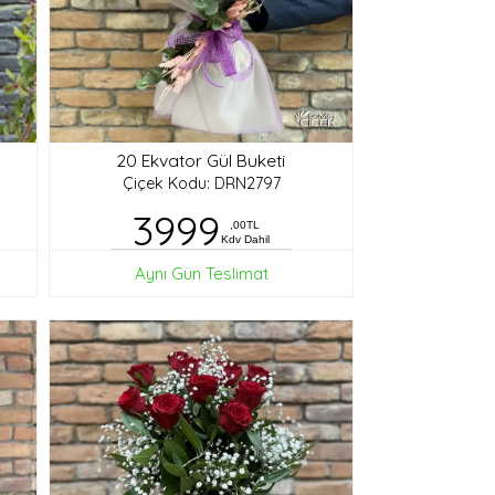
20 Ekvator Gül Buketi
Çiçek Kodu: DRN2797
3999
,00TL
Kdv Dahil
Aynı Gün Teslimat