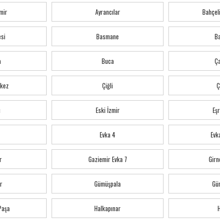
mir
Ayrancılar
Bahçeli
esi
Basmane
Ba
a
Buca
Ç
kez
Çiğli
Ç
ı
Eski İzmir
Eş
Evka 4
Evka
r
Gaziemir Evka 7
Girn
r
Gümüşpala
Gü
 Paşa
Halkapınar