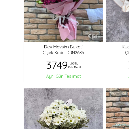
Dev Mevsim Buketi
Kuc
Çiçek Kodu: DRN2685
Ç
3749
,00TL
Kdv Dahil
Aynı Gün Teslimat