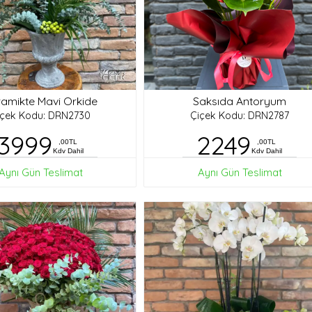
amikte Mavi Orkide
Saksıda Antoryum
içek Kodu: DRN2730
Çiçek Kodu: DRN2787
3999
2249
,00TL
,00TL
Kdv Dahil
Kdv Dahil
Aynı Gün Teslimat
Aynı Gün Teslimat