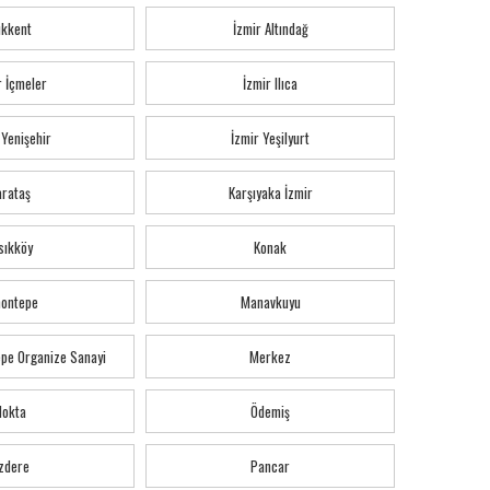
ıkkent
İzmir Altındağ
r İçmeler
İzmir Ilıca
 Yenişehir
İzmir Yeşilyurt
arataş
Karşıyaka İzmir
sıkköy
Konak
montepe
Manavkuyu
pe Organize Sanayi
Merkez
Nokta
Ödemiş
zdere
Pancar