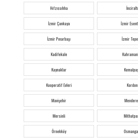
Hıfzıssıhha
İnciralt
İzmir Çankaya
İzmir Esen
İzmir Pınarbaşı
İzmir Tepe
Kadifekale
Kahraman
Kaynaklar
Kemalpa
Kooperatif Evleri
Kordon
Mavişehir
Mendere
Mersinli
Mithatpa
Örnekköy
Osmanga