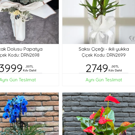
ak Dolusu Papatya
Saksı Çiçeği - ikili yukka
içek Kodu: DRN2698
Çiçek Kodu: DRN2699
3999
2749
,00TL
,00TL
Kdv Dahil
Kdv Dahil
Aynı Gün Teslimat
Aynı Gün Teslimat