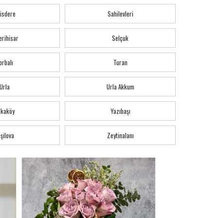
isdere
Sahilevleri
erihisar
Selçuk
orbalı
Turan
Urla
Urla Akkum
akaköy
Yazıbaşı
şilova
Zeytinalanı