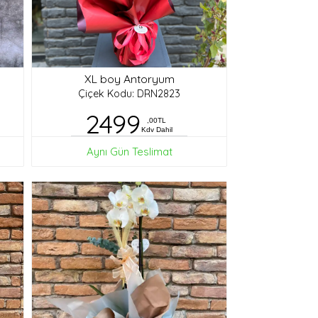
XL boy Antoryum
Çiçek Kodu: DRN2823
2499
,00TL
Kdv Dahil
Aynı Gün Teslimat