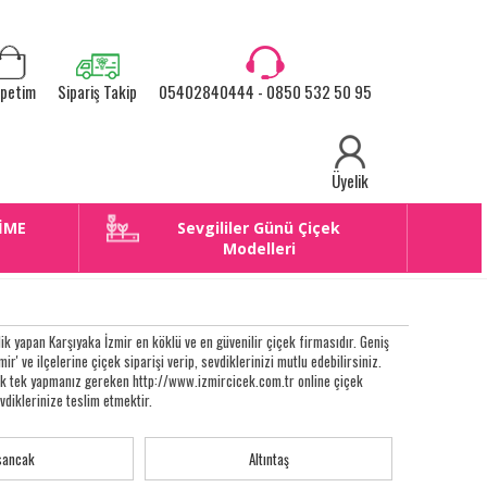
petim
Sipariş Takip
05402840444 - 0850 532 50 95
Üyelik
İME
Sevgililer Günü Çiçek
E
Modelleri
k yapan Karşıyaka İzmir en köklü ve en güvenilir çiçek firmasıdır. Geniş
ir' ve ilçelerine çiçek siparişi verip, sevdiklerinizi mutlu edebilirsiniz.
rtık tek yapmanız gereken http://www.izmircicek.com.tr online çiçek
vdiklerinize teslim etmektir.
sancak
Altıntaş