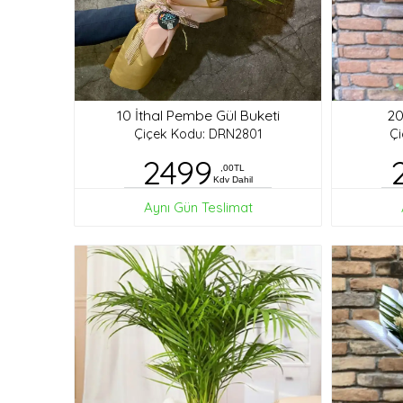
10 İthal Pembe Gül Buketi
20
Çiçek Kodu: DRN2801
Ç
2499
,00TL
Kdv Dahil
Aynı Gün Teslimat