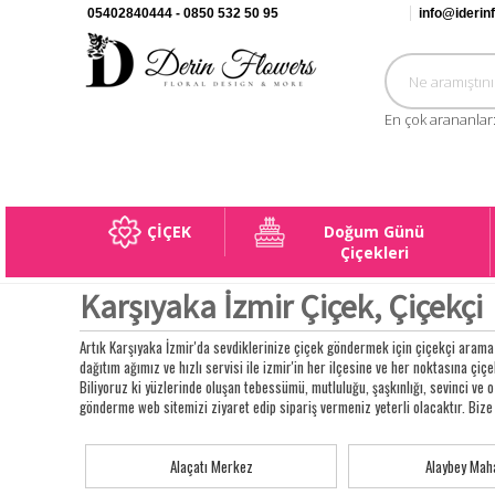
05402840444 - 0850 532 50 95
info@iderin
En çok arananlar
ÇİÇEK
Doğum Günü
Çiçekleri
Karşıyaka İzmir Çiçek, Çiçekçi
Artık Karşıyaka İzmir'da sevdiklerinize çiçek göndermek için çiçekçi arama 
dağıtım ağımız ve hızlı servisi ile izmir'in her ilçesine ve her noktasına çiçek
Biliyoruz ki yüzlerinde oluşan tebessümü, mutluluğu, şaşkınlığı, sevinci ve
gönderme web sitemizi ziyaret edip sipariş vermeniz yeterli olacaktır. Bize 
Alaçatı Merkez
Alaybey Maha