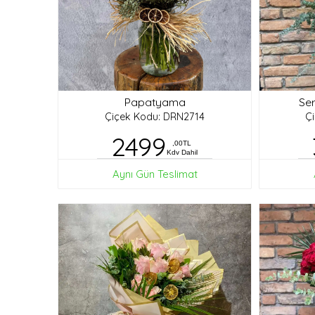
Papatyama
Ser
Çiçek Kodu: DRN2714
Ç
2499
,00TL
Kdv Dahil
Aynı Gün Teslimat