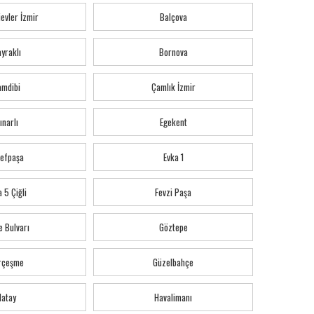
evler İzmir
Balçova
yraklı
Bornova
amdibi
Çamlık İzmir
ınarlı
Egekent
refpaşa
Evka 1
 5 Çiğli
Fevzi Paşa
e Bulvarı
Göztepe
rçeşme
Güzelbahçe
Hatay
Havalimanı