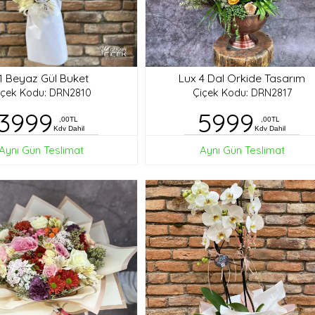
1 Beyaz Gül Buket
Lux 4 Dal Orkide Tasarım
içek Kodu: DRN2810
Çiçek Kodu: DRN2817
3999
5999
,00TL
,00TL
Kdv Dahil
Kdv Dahil
Aynı Gün Teslimat
Aynı Gün Teslimat