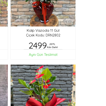
Kalp Vazoda 11 Gül
Çiçek Kodu: DRN2802
2499
,00TL
Kdv Dahil
Aynı Gün Teslimat