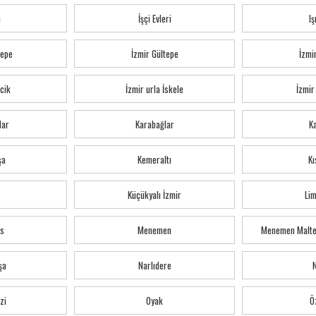
ı
İşçi Evleri
Iş
tepe
İzmir Gültepe
İzmi
cik
İzmir urla İskele
İzmir
lar
Karabağlar
K
şa
Kemeraltı
Kı
Küçükyalı İzmir
Li
s
Menemen
Menemen Malte
şa
Narlıdere
zi
Oyak
Ö