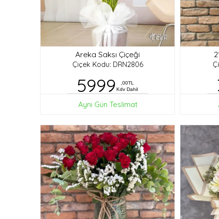
Areka Saksı Çiçeği
2
Çiçek Kodu: DRN2806
Ç
5999
,00TL
Kdv Dahil
Aynı Gün Teslimat