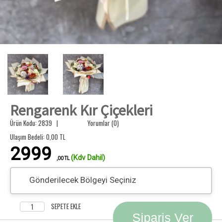
Rengarenk Kır Çiçekleri
Ürün Kodu: 2839 |
Yorumlar (0)
Ulaşım Bedeli:
0,00
TL
2999
(Kdv Dahil)
,00 TL
Gönderilecek Bölgeyi Seçiniz
SEPETE EKLE
Sipariş Ver