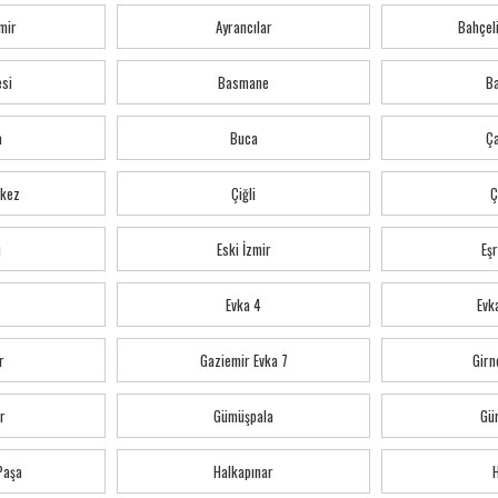
mir
Ayrancılar
Bahçeli
esi
Basmane
Ba
a
Buca
Ç
kez
Çiğli
Ç
ı
Eski İzmir
Eş
Evka 4
Evka
r
Gaziemir Evka 7
Girn
r
Gümüşpala
Gü
 Paşa
Halkapınar