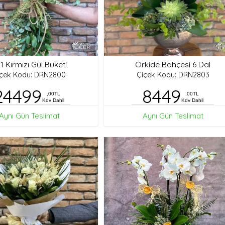
1 Kırmızı Gül Buketi
Orkide Bahçesi 6 Dal
içek Kodu: DRN2800
Çiçek Kodu: DRN2803
24499
8449
,00TL
,00TL
Kdv Dahil
Kdv Dahil
Aynı Gün Teslimat
Aynı Gün Teslimat