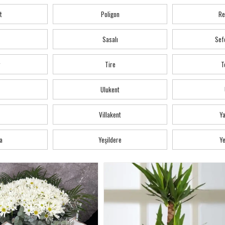
t
Poligon
Re
Sasalı
Sef
r
Tire
T
Ulukent
Villakent
Y
a
Yeşildere
Ye