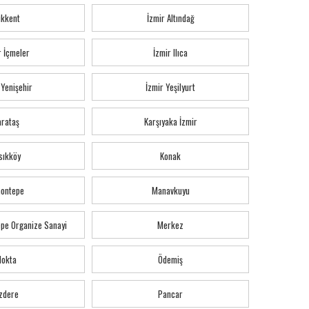
ıkkent
İzmir Altındağ
r İçmeler
İzmir Ilıca
 Yenişehir
İzmir Yeşilyurt
arataş
Karşıyaka İzmir
sıkköy
Konak
montepe
Manavkuyu
pe Organize Sanayi
Merkez
Nokta
Ödemiş
zdere
Pancar