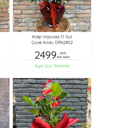
Kalp Vazoda 11 Gül
Çiçek Kodu: DRN2802
2499
,00TL
Kdv Dahil
Aynı Gün Teslimat