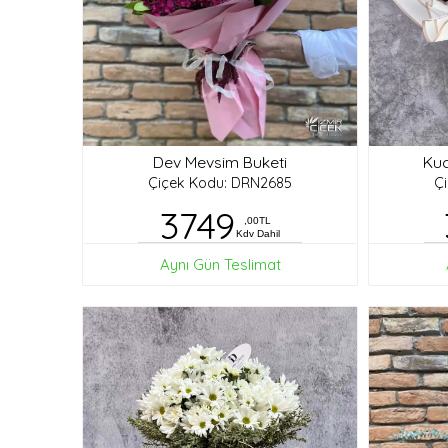
Dev Mevsim Buketi
Kuc
Çiçek Kodu: DRN2685
Ç
3749
,00TL
Kdv Dahil
Aynı Gün Teslimat