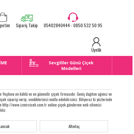
petim
Sipariş Takip
05402840444 - 0850 532 50 95
Üyelik
İME
Sevgililer Günü Çiçek
E
Modelleri
Yeşilova en köklü ve en güvenilir çiçek firmasıdır. Geniş dağıtım ağımız ve
çiçek siparişi verip, sevdiklerinizi mutlu edebilirsiniz. Biliyoruz ki yüzlerinde
eken http://www.izmircicek.com.tr online çiçek gönderme web sitemizi
ktir.
sancak
Altıntaş