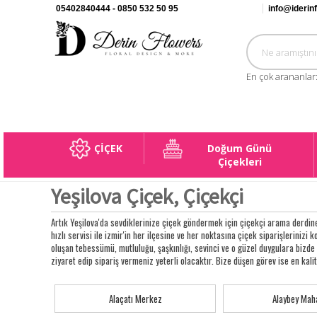
05402840444 - 0850 532 50 95
info@iderin
En çok arananlar
ÇİÇEK
Doğum Günü
Çiçekleri
Yeşilova Çiçek, Çiçekçi
Artık Yeşilova'da sevdiklerinize çiçek göndermek için çiçekçi arama derdine
hızlı servisi ile izmir'in her ilçesine ve her noktasına çiçek siparişlerinizi k
oluşan tebessümü, mutluluğu, şaşkınlığı, sevinci ve o güzel duygulara bizd
ziyaret edip sipariş vermeniz yeterli olacaktır. Bize düşen görev ise en kal
Alaçatı Merkez
Alaybey Maha