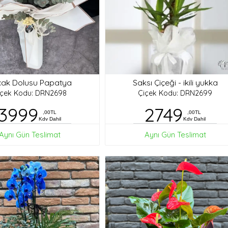
ak Dolusu Papatya
Saksı Çiçeği - ikili yukka
içek Kodu: DRN2698
Çiçek Kodu: DRN2699
3999
2749
,00TL
,00TL
Kdv Dahil
Kdv Dahil
Aynı Gün Teslimat
Aynı Gün Teslimat