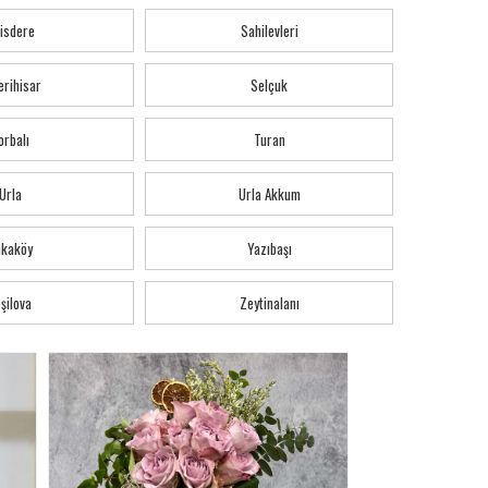
isdere
Sahilevleri
erihisar
Selçuk
orbalı
Turan
Urla
Urla Akkum
akaköy
Yazıbaşı
şilova
Zeytinalanı