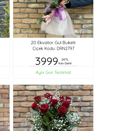
20 Ekvator Gül Buketi
Çiçek Kodu: DRN2797
3999
,00TL
Kdv Dahil
Aynı Gün Teslimat