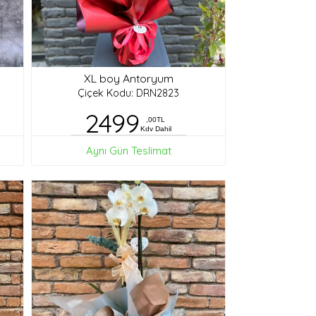
XL boy Antoryum
Çiçek Kodu: DRN2823
2499
,00TL
Kdv Dahil
Aynı Gün Teslimat