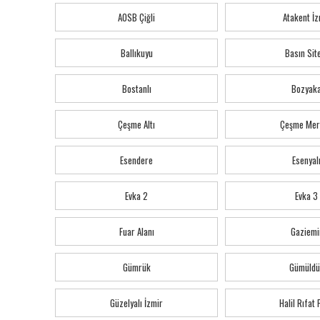
AOSB Çiğli
Atakent İz
Ballıkuyu
Basın Sit
Bostanlı
Bozyak
Çeşme Altı
Çeşme Mer
Esendere
Esenyal
Evka 2
Evka 3
Fuar Alanı
Gaziemi
Gümrük
Gümüldü
Güzelyalı İzmir
Halil Rıfat