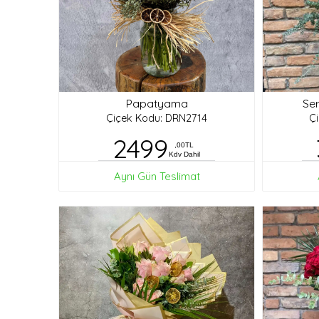
Papatyama
Ser
Çiçek Kodu: DRN2714
Ç
2499
,00TL
Kdv Dahil
Aynı Gün Teslimat