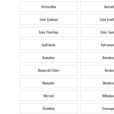
Hıfzıssıhha
İnciralt
İzmir Çankaya
İzmir Esen
İzmir Pınarbaşı
İzmir Tepe
Kadifekale
Kahraman
Kaynaklar
Kemalpa
Kooperatif Evleri
Kordon
Mavişehir
Mendere
Mersinli
Mithatpa
Örnekköy
Osmanga