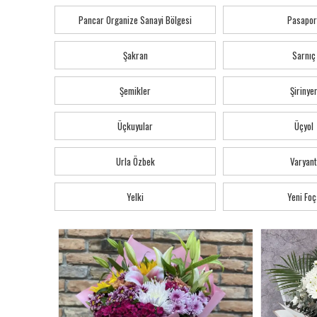
Pancar Organize Sanayi Bölgesi
Pasapor
Şakran
Sarnıç
Şemikler
Şirinye
Üçkuyular
Üçyol
Urla Özbek
Varyant
Yelki
Yeni Foç