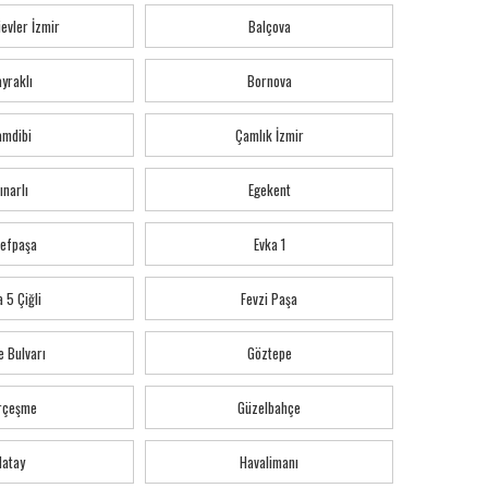
evler İzmir
Balçova
yraklı
Bornova
amdibi
Çamlık İzmir
ınarlı
Egekent
refpaşa
Evka 1
 5 Çiğli
Fevzi Paşa
e Bulvarı
Göztepe
rçeşme
Güzelbahçe
Hatay
Havalimanı