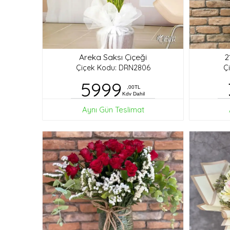
Areka Saksı Çiçeği
2
Çiçek Kodu: DRN2806
Ç
5999
,00TL
Kdv Dahil
Aynı Gün Teslimat