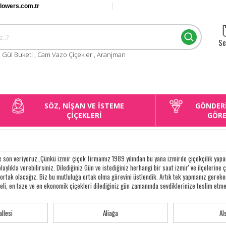
flowers.com.tr
Se
:
Gül Buketi
,
Cam Vazo Çiçekler
,
Aranjman
SÖZ, NİŞAN VE İSTEME
GÖNDER
ÇİÇEKLERİ
GÖR
 son veriyoruz..Çünkü izmir çiçek firmamız 1989 yılından bu yana izmirde çiçekçilik yapan 
olaylıkla verebilirsiniz. Dilediğiniz Gün ve istediğiniz herhangi bir saat izmir' ve ilçelerine 
e ortak olacağız. Biz bu mutluluğa ortak olma görevini üstlendik. Artık tek yapmanız ger
iteli, en taze ve en ekonomik çiçekleri dilediğiniz gün zamanında sevdiklerinize teslim etme
llesi
Aliağa
Al