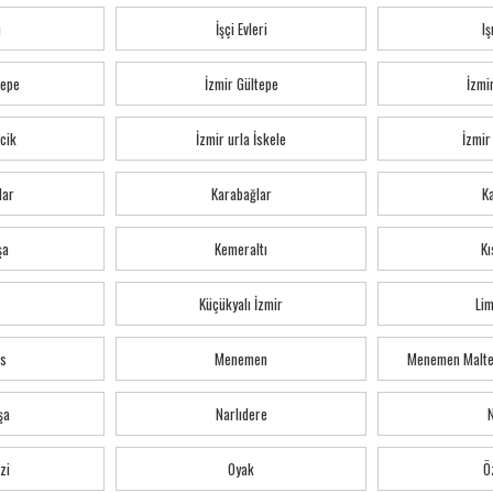
ı
İşçi Evleri
Iş
tepe
İzmir Gültepe
İzmi
cik
İzmir urla İskele
İzmir
lar
Karabağlar
K
şa
Kemeraltı
Kı
Küçükyalı İzmir
Li
s
Menemen
Menemen Malte
şa
Narlıdere
zi
Oyak
Ö