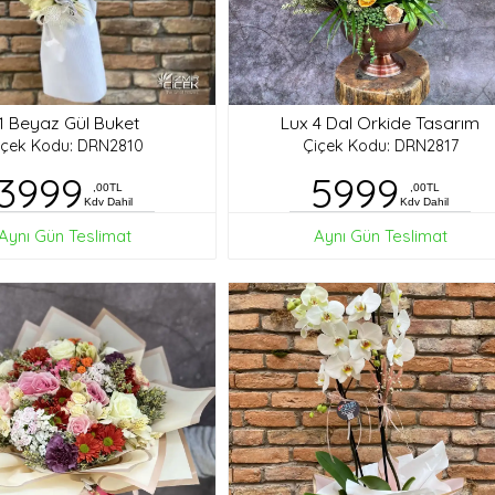
1 Beyaz Gül Buket
Lux 4 Dal Orkide Tasarım
içek Kodu: DRN2810
Çiçek Kodu: DRN2817
3999
5999
,00TL
,00TL
Kdv Dahil
Kdv Dahil
Aynı Gün Teslimat
Aynı Gün Teslimat