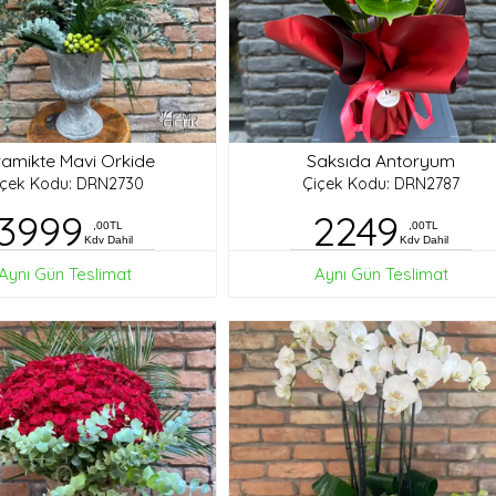
amikte Mavi Orkide
Saksıda Antoryum
içek Kodu: DRN2730
Çiçek Kodu: DRN2787
3999
2249
,00TL
,00TL
Kdv Dahil
Kdv Dahil
Aynı Gün Teslimat
Aynı Gün Teslimat