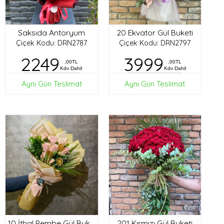
Saksıda Antoryum
20 Ekvator Gül Buketi
Çiçek Kodu: DRN2787
Çiçek Kodu: DRN2797
2249
3999
,00TL
,00TL
Kdv Dahil
Kdv Dahil
Aynı Gün Teslimat
Aynı Gün Teslimat
201 Kırmızı Gül Buketi
10 İthal Pembe Gül Buketi