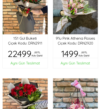
151 Gül Buketi
9'lu Pink Athena Roses
Çiçek Kodu: DRN2911
Çiçek Kodu: DRN2920
22499
1499
,00TL
,00TL
Kdv Dahil
Kdv Dahil
Aynı Gün Teslimat
Aynı Gün Teslimat