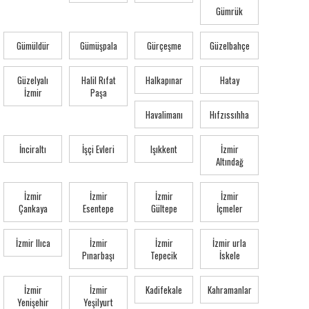
Gümrük
Gümüldür
Gümüşpala
Gürçeşme
Güzelbahçe
Güzelyalı
Halil Rıfat
Halkapınar
Hatay
İzmir
Paşa
Havalimanı
Hıfzıssıhha
İnciraltı
İşçi Evleri
Işıkkent
İzmir
Altındağ
İzmir
İzmir
İzmir
İzmir
Çankaya
Esentepe
Gültepe
İçmeler
İzmir Ilıca
İzmir
İzmir
İzmir urla
Pınarbaşı
Tepecik
İskele
İzmir
İzmir
Kadifekale
Kahramanlar
Yenişehir
Yeşilyurt