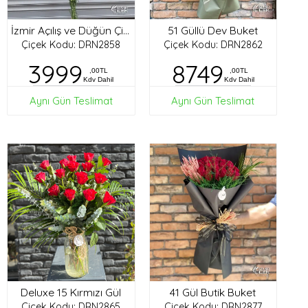
51 Güllü Dev Buket
İzmir Açılış ve Düğün Çiçekleri
Çiçek Kodu: DRN2858
Çiçek Kodu: DRN2862
3999
8749
,00TL
,00TL
Kdv Dahil
Kdv Dahil
Aynı Gün Teslimat
Aynı Gün Teslimat
Deluxe 15 Kırmızı Gül
41 Gül Butik Buket
Çiçek Kodu: DRN2865
Çiçek Kodu: DRN2877