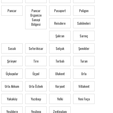
Pancar
Pancar
Pasaport
Poligon
Organize
Sanayi
Reisdere
Sahilevleri
Bölgesi
Şakran
Sarnıç
Sasalı
Seferihisar
Selçuk
Şemikler
Şirinyer
Tire
Torbalı
Turan
Üçkuyular
Üçyol
Ulukent
Urla
Urla Akkum
Urla Özbek
Varyant
Villakent
Yakaköy
Yazıbaşı
Yelki
Yeni Foça
Yeşildere
Yeşilova
Zeytinalanı