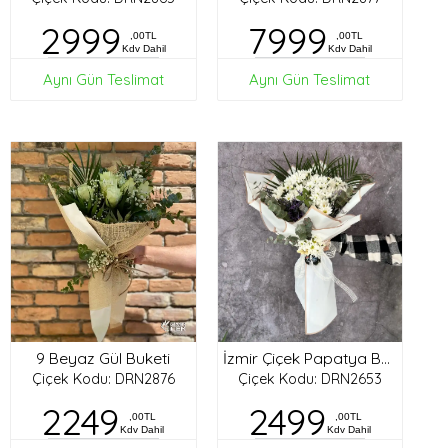
2999
7999
,00TL
,00TL
Kdv Dahil
Kdv Dahil
Aynı Gün Teslimat
Aynı Gün Teslimat
9 Beyaz Gül Buketi
İzmir Çiçek Papatya Buketi
Çiçek Kodu: DRN2876
Çiçek Kodu: DRN2653
2249
2499
,00TL
,00TL
Kdv Dahil
Kdv Dahil