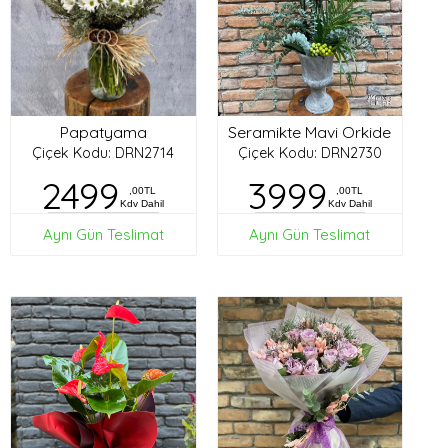
Papatyama
Seramikte Mavi Orkide
Çiçek Kodu: DRN2714
Çiçek Kodu: DRN2730
2499
3999
,00TL
,00TL
Kdv Dahil
Kdv Dahil
Aynı Gün Teslimat
Aynı Gün Teslimat