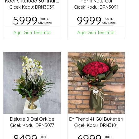
Harfli Kutu Gül
Kadife Kutuda 30 İthal Gül
Çiçek Kodu: DRN3039
Çiçek Kodu: DRN3091
5999
9999
,00TL
,00TL
Kdv Dahil
Kdv Dahil
Aynı Gün Teslimat
Aynı Gün Teslimat
Deluxe 8 Dal Orkide
En Trend 41 Gül Buketleri
Çiçek Kodu: DRN3077
Çiçek Kodu: DRN3101
8499
6999
,00TL
,00TL