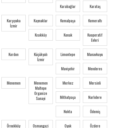
Karabağlar
Karataş
Karşıyaka
Kaynaklar
Kemalpaşa
Kemeraltı
İzmir
Kısıkköy
Konak
Kooperatif
Evleri
Kordon
Küçükyalı
Limontepe
Manavkuyu
İzmir
Mavişehir
Menderes
Menemen
Menemen
Merkez
Mersinli
Maltepe
Organize
Mithatpaşa
Narlıdere
Sanayi
Nokta
Ödemiş
Örnekköy
Osmangazi
Oyak
Özdere