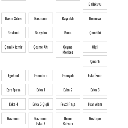
Ballıkuyu
Basın Sitesi
Basmane
Bayraklı
Bornova
Bostanlı
Bozyaka
Buca
Çamdibi
Çamlık İzmir
Çeşme Altı
Çeşme
Çiğli
Merkez
Çınarlı
Egekent
Esendere
Esenyalı
Eski İzmir
Eşrefpaşa
Evka 1
Evka 2
Evka 3
Evka 4
Evka 5 Çiğli
Fevzi Paşa
Fuar Alanı
Gaziemir
Gaziemir
Girne
Göztepe
Evka 7
Bulvarı