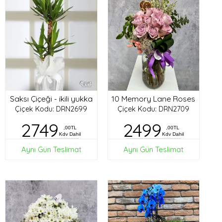
Saksı Çiçeği - ikili yukka
10 Memory Lane Roses
Çiçek Kodu: DRN2699
Çiçek Kodu: DRN2709
2749
2499
,00TL
,00TL
Kdv Dahil
Kdv Dahil
Aynı Gün Teslimat
Aynı Gün Teslimat