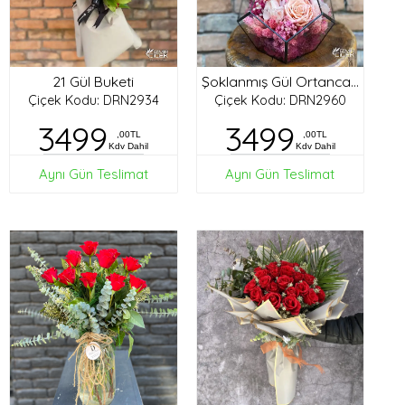
21 Gül Buketi
Şoklanmış Gül Ortanca Tasarım
Çiçek Kodu: DRN2934
Çiçek Kodu: DRN2960
3499
3499
,00TL
,00TL
Kdv Dahil
Kdv Dahil
Aynı Gün Teslimat
Aynı Gün Teslimat