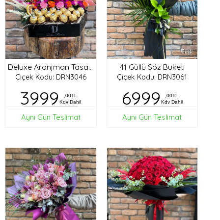
41 Güllü Söz Buketi
Deluxe Aranjman Tasarım
Çiçek Kodu: DRN3046
Çiçek Kodu: DRN3061
3999
6999
,00TL
,00TL
Kdv Dahil
Kdv Dahil
Aynı Gün Teslimat
Aynı Gün Teslimat