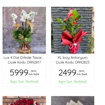
XL boy Antoryum
Lux 4 Dal Orkide Tasarım
Çiçek Kodu: DRN2817
Çiçek Kodu: DRN2823
5999
2499
,00TL
,00TL
Kdv Dahil
Kdv Dahil
Aynı Gün Teslimat
Aynı Gün Teslimat