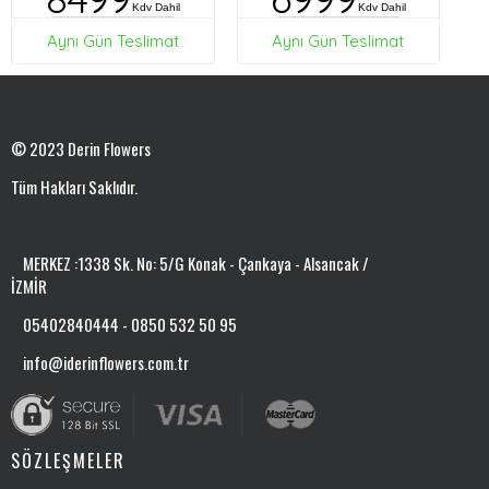
Kdv Dahil
Kdv Dahil
Aynı Gün Teslimat
Aynı Gün Teslimat
© 2023 Derin Flowers
Tüm Hakları Saklıdır.
MERKEZ :1338 Sk. No: 5/G Konak - Çankaya - Alsancak /
İZMİR
05402840444 - 0850 532 50 95
info@iderinflowers.com.tr
SÖZLEŞMELER