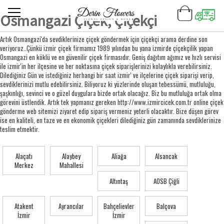
Osmangazi Çiçek, Çiçekçi
Artık Osmangazi'da sevdiklerinize çiçek göndermek için çiçekçi arama derdine son
veriyoruz..Çünkü izmir çiçek firmamız 1989 yılından bu yana izmirde çiçekçilik yapan
Osmangazi en köklü ve en güvenilir çiçek firmasıdır. Geniş dağıtım ağımız ve hızlı servisi
ile izmir'in her ilçesine ve her noktasına çiçek siparişlerinizi kolaylıkla verebilirsiniz.
Dilediğiniz Gün ve istediğiniz herhangi bir saat izmir' ve ilçelerine çiçek siparişi verip,
sevdiklerinizi mutlu edebilirsiniz. Biliyoruz ki yüzlerinde oluşan tebessümü, mutluluğu,
şaşkınlığı, sevinci ve o güzel duygulara bizde ortak olacağız. Biz bu mutluluğa ortak olma
görevini üstlendik. Artık tek yapmanız gereken http://www.izmircicek.com.tr online çiçek
gönderme web sitemizi ziyaret edip sipariş vermeniz yeterli olacaktır. Bize düşen görev
ise en kaliteli, en taze ve en ekonomik çiçekleri dilediğiniz gün zamanında sevdiklerinize
teslim etmektir.
Alaçatı
Alaybey
Aliağa
Alsancak
Merkez
Mahallesi
Altıntaş
AOSB Çiğli
Atakent
Ayrancılar
Bahçelievler
Balçova
İzmir
İzmir