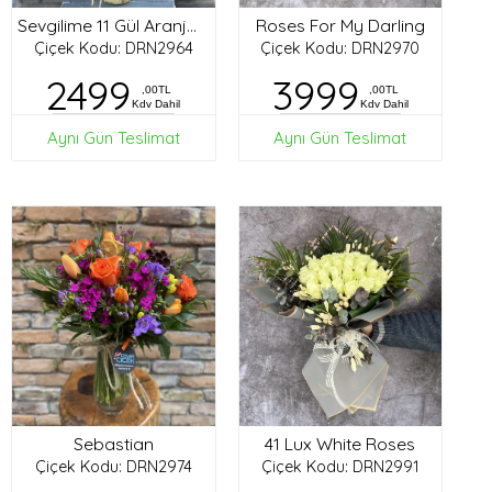
Roses For My Darling
Sevgilime 11 Gül Aranjman
Çiçek Kodu: DRN2964
Çiçek Kodu: DRN2970
2499
3999
,00TL
,00TL
Kdv Dahil
Kdv Dahil
Aynı Gün Teslimat
Aynı Gün Teslimat
Sebastian
41 Lux White Roses
Çiçek Kodu: DRN2974
Çiçek Kodu: DRN2991