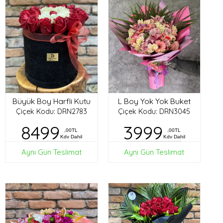
Büyük Boy Harfli Kutu
L Boy Yok Yok Buket
Çiçek Kodu: DRN2783
Çiçek Kodu: DRN3045
8499
3999
,00TL
,00TL
Kdv Dahil
Kdv Dahil
Aynı Gün Teslimat
Aynı Gün Teslimat