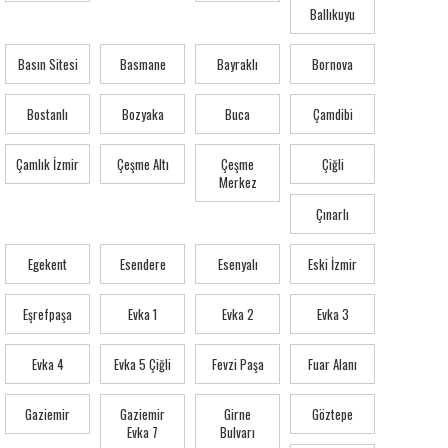
Ballıkuyu
Basın Sitesi
Basmane
Bayraklı
Bornova
Bostanlı
Bozyaka
Buca
Çamdibi
Çamlık İzmir
Çeşme Altı
Çeşme
Çiğli
Merkez
Çınarlı
Egekent
Esendere
Esenyalı
Eski İzmir
Eşrefpaşa
Evka 1
Evka 2
Evka 3
Evka 4
Evka 5 Çiğli
Fevzi Paşa
Fuar Alanı
Gaziemir
Gaziemir
Girne
Göztepe
Evka 7
Bulvarı