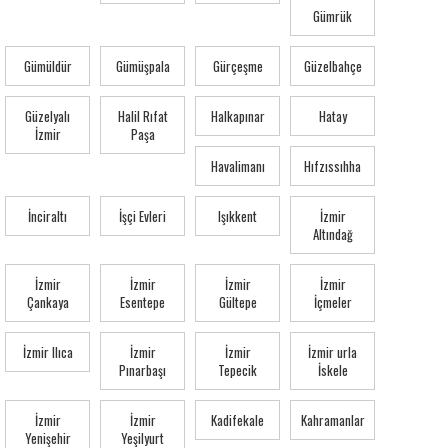
Gümrük
Gümüldür
Gümüşpala
Gürçeşme
Güzelbahçe
Güzelyalı
Halil Rıfat
Halkapınar
Hatay
İzmir
Paşa
Havalimanı
Hıfzıssıhha
İnciraltı
İşçi Evleri
Işıkkent
İzmir
Altındağ
İzmir
İzmir
İzmir
İzmir
Çankaya
Esentepe
Gültepe
İçmeler
İzmir Ilıca
İzmir
İzmir
İzmir urla
Pınarbaşı
Tepecik
İskele
İzmir
İzmir
Kadifekale
Kahramanlar
Yenişehir
Yeşilyurt