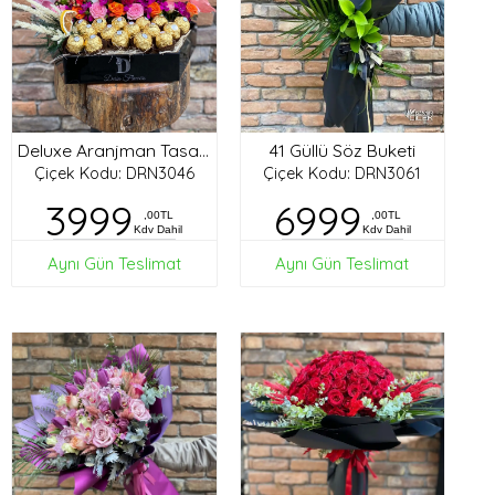
41 Güllü Söz Buketi
Deluxe Aranjman Tasarım
Çiçek Kodu: DRN3046
Çiçek Kodu: DRN3061
3999
6999
,00TL
,00TL
Kdv Dahil
Kdv Dahil
Aynı Gün Teslimat
Aynı Gün Teslimat