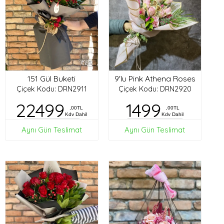
151 Gül Buketi
9'lu Pink Athena Roses
Çiçek Kodu: DRN2911
Çiçek Kodu: DRN2920
22499
1499
,00TL
,00TL
Kdv Dahil
Kdv Dahil
Aynı Gün Teslimat
Aynı Gün Teslimat