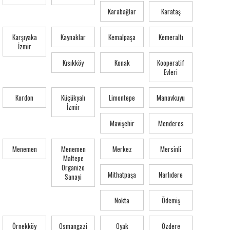
Karabağlar
Karataş
Karşıyaka
Kaynaklar
Kemalpaşa
Kemeraltı
İzmir
Kısıkköy
Konak
Kooperatif
Evleri
Kordon
Küçükyalı
Limontepe
Manavkuyu
İzmir
Mavişehir
Menderes
Menemen
Menemen
Merkez
Mersinli
Maltepe
Organize
Mithatpaşa
Narlıdere
Sanayi
Nokta
Ödemiş
Örnekköy
Osmangazi
Oyak
Özdere