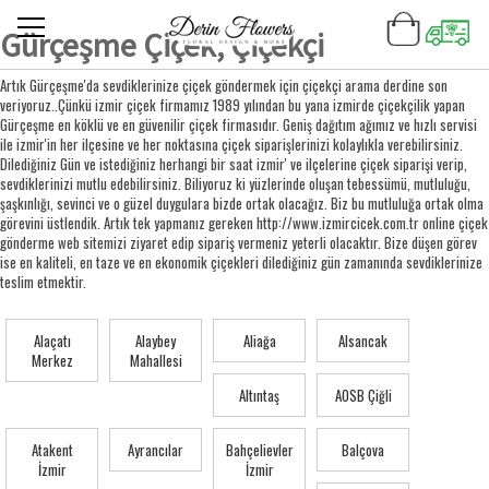
Gürçeşme Çiçek, Çiçekçi
Artık Gürçeşme'da sevdiklerinize çiçek göndermek için çiçekçi arama derdine son
veriyoruz..Çünkü izmir çiçek firmamız 1989 yılından bu yana izmirde çiçekçilik yapan
Gürçeşme en köklü ve en güvenilir çiçek firmasıdır. Geniş dağıtım ağımız ve hızlı servisi
ile izmir'in her ilçesine ve her noktasına çiçek siparişlerinizi kolaylıkla verebilirsiniz.
Dilediğiniz Gün ve istediğiniz herhangi bir saat izmir' ve ilçelerine çiçek siparişi verip,
sevdiklerinizi mutlu edebilirsiniz. Biliyoruz ki yüzlerinde oluşan tebessümü, mutluluğu,
şaşkınlığı, sevinci ve o güzel duygulara bizde ortak olacağız. Biz bu mutluluğa ortak olma
görevini üstlendik. Artık tek yapmanız gereken http://www.izmircicek.com.tr online çiçek
gönderme web sitemizi ziyaret edip sipariş vermeniz yeterli olacaktır. Bize düşen görev
ise en kaliteli, en taze ve en ekonomik çiçekleri dilediğiniz gün zamanında sevdiklerinize
teslim etmektir.
Alaçatı
Alaybey
Aliağa
Alsancak
Merkez
Mahallesi
Altıntaş
AOSB Çiğli
Atakent
Ayrancılar
Bahçelievler
Balçova
İzmir
İzmir