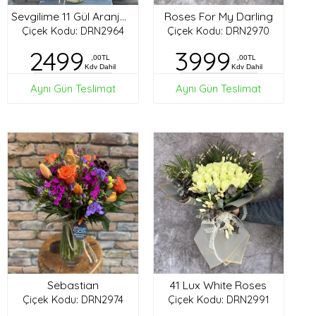
Roses For My Darling
Sevgilime 11 Gül Aranjman
Çiçek Kodu: DRN2964
Çiçek Kodu: DRN2970
2499
3999
,00TL
,00TL
Kdv Dahil
Kdv Dahil
Aynı Gün Teslimat
Aynı Gün Teslimat
Sebastian
41 Lux White Roses
Çiçek Kodu: DRN2974
Çiçek Kodu: DRN2991