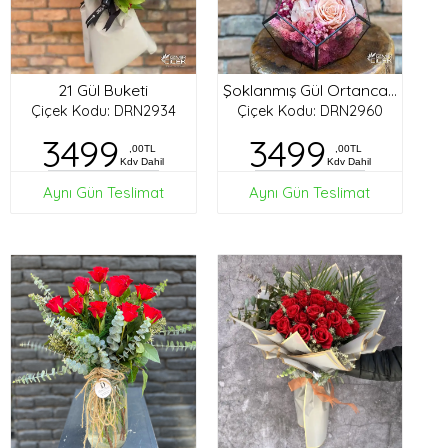
21 Gül Buketi
Şoklanmış Gül Ortanca Tasarım
Çiçek Kodu: DRN2934
Çiçek Kodu: DRN2960
3499
3499
,00TL
,00TL
Kdv Dahil
Kdv Dahil
Aynı Gün Teslimat
Aynı Gün Teslimat