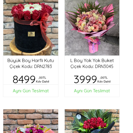
Büyük Boy Harfli Kutu
L Boy Yok Yok Buket
Çiçek Kodu: DRN2783
Çiçek Kodu: DRN3045
8499
3999
,00TL
,00TL
Kdv Dahil
Kdv Dahil
Aynı Gün Teslimat
Aynı Gün Teslimat