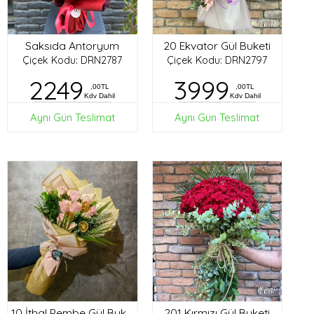
Saksıda Antoryum
20 Ekvator Gül Buketi
Çiçek Kodu: DRN2787
Çiçek Kodu: DRN2797
2249
3999
,00TL
,00TL
Kdv Dahil
Kdv Dahil
Aynı Gün Teslimat
Aynı Gün Teslimat
201 Kırmızı Gül Buketi
10 İthal Pembe Gül Buketi