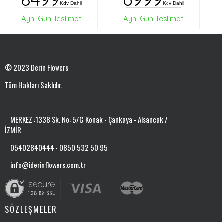
Kdv Dahil
Kdv Dahil
Aynı Gün Teslimat
Aynı Gün Teslimat
© 2023 Derin Flowers
Tüm Hakları Saklıdır.
MERKEZ :1338 Sk. No: 5/G Konak - Çankaya - Alsancak /
İZMİR
05402840444 - 0850 532 50 95
info@iderinflowers.com.tr
SÖZLEŞMELER