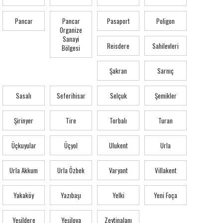
Pancar
Pancar
Pasaport
Poligon
Organize
Sanayi
Reisdere
Sahilevleri
Bölgesi
Şakran
Sarnıç
Sasalı
Seferihisar
Selçuk
Şemikler
Şirinyer
Tire
Torbalı
Turan
Üçkuyular
Üçyol
Ulukent
Urla
Urla Akkum
Urla Özbek
Varyant
Villakent
Yakaköy
Yazıbaşı
Yelki
Yeni Foça
Yeşildere
Yeşilova
Zeytinalanı