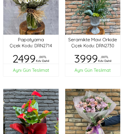
Papatyama
Seramikte Mavi Orkide
Çiçek Kodu: DRN2714
Çiçek Kodu: DRN2730
2499
3999
,00TL
,00TL
Kdv Dahil
Kdv Dahil
Aynı Gün Teslimat
Aynı Gün Teslimat