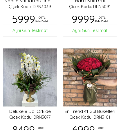
Harfli Kutu Gül
Kadife Kutuda 30 İthal Gül
Çiçek Kodu: DRN3039
Çiçek Kodu: DRN3091
5999
9999
,00TL
,00TL
Kdv Dahil
Kdv Dahil
Aynı Gün Teslimat
Aynı Gün Teslimat
Deluxe 8 Dal Orkide
En Trend 41 Gül Buketleri
Çiçek Kodu: DRN3077
Çiçek Kodu: DRN3101
8499
6999
,00TL
,00TL