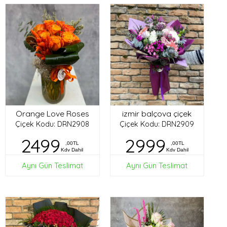
Orange Love Roses
izmir balçova çiçek
Çiçek Kodu: DRN2908
Çiçek Kodu: DRN2909
2499
2999
,00TL
,00TL
Kdv Dahil
Kdv Dahil
Aynı Gün Teslimat
Aynı Gün Teslimat