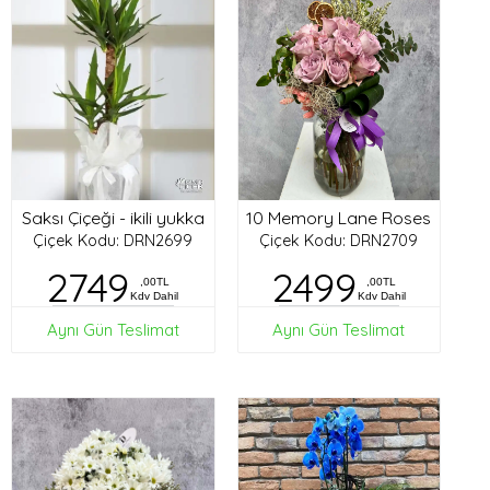
Saksı Çiçeği - ikili yukka
10 Memory Lane Roses
Çiçek Kodu: DRN2699
Çiçek Kodu: DRN2709
2749
2499
,00TL
,00TL
Kdv Dahil
Kdv Dahil
Aynı Gün Teslimat
Aynı Gün Teslimat