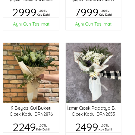
2999
7999
,00TL
,00TL
Kdv Dahil
Kdv Dahil
Aynı Gün Teslimat
Aynı Gün Teslimat
9 Beyaz Gül Buketi
İzmir Çiçek Papatya Buketi
Çiçek Kodu: DRN2876
Çiçek Kodu: DRN2653
2249
2499
,00TL
,00TL
Kdv Dahil
Kdv Dahil