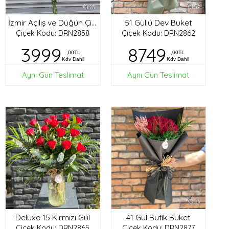
51 Güllü Dev Buket
İzmir Açılış ve Düğün Çiçekleri
Çiçek Kodu: DRN2858
Çiçek Kodu: DRN2862
3999
8749
,00TL
,00TL
Kdv Dahil
Kdv Dahil
Aynı Gün Teslimat
Aynı Gün Teslimat
Deluxe 15 Kırmızı Gül
41 Gül Butik Buket
Çiçek Kodu: DRN2865
Çiçek Kodu: DRN2877