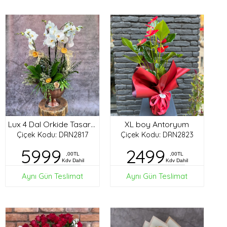
XL boy Antoryum
Lux 4 Dal Orkide Tasarım
Çiçek Kodu: DRN2817
Çiçek Kodu: DRN2823
5999
2499
,00TL
,00TL
Kdv Dahil
Kdv Dahil
Aynı Gün Teslimat
Aynı Gün Teslimat