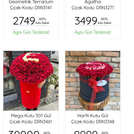
Geometrik Terrarium
Agatha
Çiçek Kodu: DRN3141
Çiçek Kodu: DRN3271
2749
3499
,00TL
,00TL
Kdv Dahil
Kdv Dahil
Aynı Gün Teslimat
Aynı Gün Teslimat
Mega Kutu 301 Gül
Harfli Kutu Gül
Çiçek Kodu: DRN3461
Çiçek Kodu: DRN3348
,00TL
,00TL