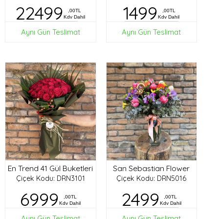
22499
1499
,00TL
,00TL
Kdv Dahil
Kdv Dahil
Aynı Gün Teslimat
Aynı Gün Teslimat
En Trend 41 Gül Buketleri
San Sebastian Flower
Çiçek Kodu: DRN3101
Çiçek Kodu: DRN5016
6999
2499
,00TL
,00TL
Kdv Dahil
Kdv Dahil
Aynı Gün Teslimat
Aynı Gün Teslimat