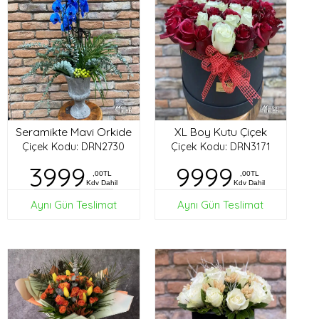
Seramikte Mavi Orkide
XL Boy Kutu Çiçek
Çiçek Kodu: DRN2730
Çiçek Kodu: DRN3171
3999
9999
,00TL
,00TL
Kdv Dahil
Kdv Dahil
Aynı Gün Teslimat
Aynı Gün Teslimat