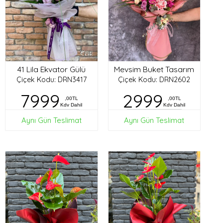
41 Lila Ekvator Gülü
Mevsim Buket Tasarım
Çiçek Kodu: DRN3417
Çiçek Kodu: DRN2602
7999
2999
,00TL
,00TL
Kdv Dahil
Kdv Dahil
Aynı Gün Teslimat
Aynı Gün Teslimat