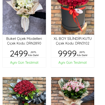
Buket Çiçek Modelleri
XL BOY SİLİNDİR KUTU
Çiçek Kodu: DRN2890
Çiçek Kodu: DRN3102
2499
9999
,00TL
,00TL
Kdv Dahil
Kdv Dahil
Aynı Gün Teslimat
Aynı Gün Teslimat