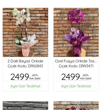
2 Dallı Beyaz Orkide
Özel Fuşya Orkide Tasarım
Çiçek Kodu: DRN2843
Çiçek Kodu: DRN3471
2499
2499
,00TL
,00TL
Kdv Dahil
Kdv Dahil
Aynı Gün Teslimat
Aynı Gün Teslimat