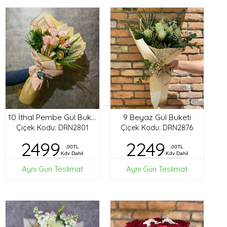
9 Beyaz Gül Buketi
10 İthal Pembe Gül Buketi
Çiçek Kodu: DRN2801
Çiçek Kodu: DRN2876
2499
2249
,00TL
,00TL
Kdv Dahil
Kdv Dahil
Aynı Gün Teslimat
Aynı Gün Teslimat