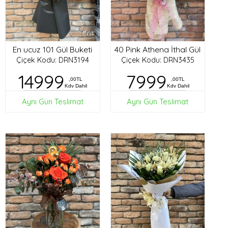
En ucuz 101 Gül Buketi
40 Pink Athena İthal Gül
Çiçek Kodu: DRN3194
Çiçek Kodu: DRN3435
14999
7999
,00TL
,00TL
Kdv Dahil
Kdv Dahil
Aynı Gün Teslimat
Aynı Gün Teslimat