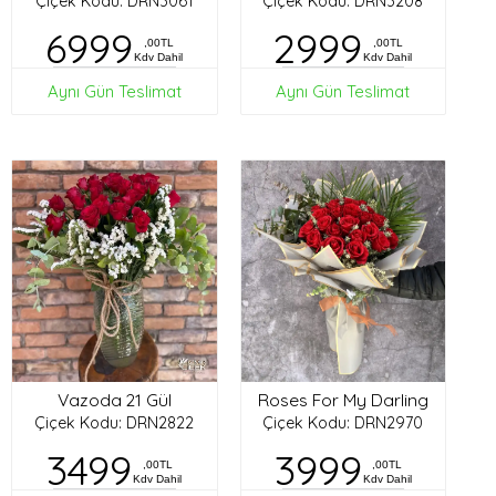
Çiçek Kodu: DRN3061
Çiçek Kodu: DRN3208
6999
2999
,00TL
,00TL
Kdv Dahil
Kdv Dahil
Aynı Gün Teslimat
Aynı Gün Teslimat
Vazoda 21 Gül
Roses For My Darling
Çiçek Kodu: DRN2822
Çiçek Kodu: DRN2970
3499
3999
,00TL
,00TL
Kdv Dahil
Kdv Dahil