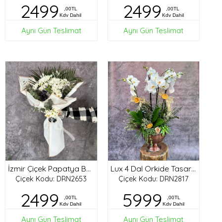
2499
2499
,00TL
,00TL
Kdv Dahil
Kdv Dahil
Aynı Gün Teslimat
Aynı Gün Teslimat
İzmir Çiçek Papatya Buketi
Lux 4 Dal Orkide Tasarım
Çiçek Kodu: DRN2653
Çiçek Kodu: DRN2817
2499
5999
,00TL
,00TL
Kdv Dahil
Kdv Dahil
Aynı Gün Teslimat
Aynı Gün Teslimat