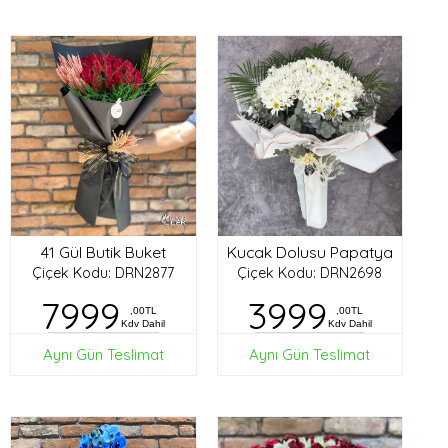
41 Gül Butik Buket
Kucak Dolusu Papatya
Çiçek Kodu: DRN2877
Çiçek Kodu: DRN2698
7999
3999
,00TL
,00TL
Kdv Dahil
Kdv Dahil
Aynı Gün Teslimat
Aynı Gün Teslimat