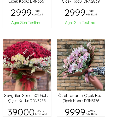
Çiçek Kodu: DRN3361
Çiçek Kodu: DRN2839
2999
2999
,00TL
,00TL
Kdv Dahil
Kdv Dahil
Aynı Gün Teslimat
Aynı Gün Teslimat
Sevgililer Günü 301 Gül Buketi
Özel Tasarım Çiçek Buket
Çiçek Kodu: DRN3288
Çiçek Kodu: DRN3176
39000
9999
,00TL
,00TL
Kdv Dahil
Kdv Dahil