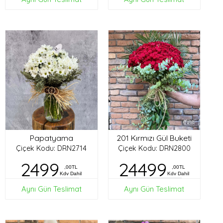
Papatyama
201 Kırmızı Gül Buketi
Çiçek Kodu: DRN2714
Çiçek Kodu: DRN2800
2499
24499
,00TL
,00TL
Kdv Dahil
Kdv Dahil
Aynı Gün Teslimat
Aynı Gün Teslimat