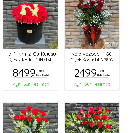
Harfli Kırmızı Gül Kutusu
Kalp Vazoda 11 Gül
Çiçek Kodu: DRN7174
Çiçek Kodu: DRN2802
8499
2499
,00TL
,00TL
Kdv Dahil
Kdv Dahil
Aynı Gün Teslimat
Aynı Gün Teslimat