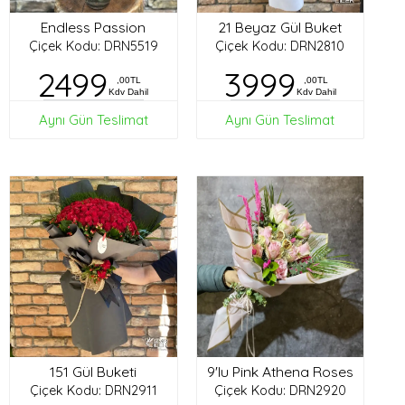
Endless Passion
21 Beyaz Gül Buket
Çiçek Kodu: DRN5519
Çiçek Kodu: DRN2810
2499
3999
,00TL
,00TL
Kdv Dahil
Kdv Dahil
Aynı Gün Teslimat
Aynı Gün Teslimat
151 Gül Buketi
9'lu Pink Athena Roses
Çiçek Kodu: DRN2911
Çiçek Kodu: DRN2920