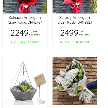
Saksıda Antoryum
XL boy Antoryum
Çiçek Kodu: DRN2787
Çiçek Kodu: DRN2823
2249
2499
,00TL
,00TL
Kdv Dahil
Kdv Dahil
Aynı Gün Teslimat
Aynı Gün Teslimat