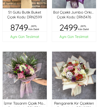
51 Güllü Butik Buket
Bol Çiçekli Jumbo Orkide
Çiçek Kodu: DRN2599
Çiçek Kodu: DRN3476
8749
2499
,00TL
,00TL
Kdv Dahil
Kdv Dahil
Aynı Gün Teslimat
Aynı Gün Teslimat
Rengarenk Kır Çiçekleri
İzmir Tasarım Çiçek Modelleri