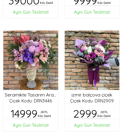
39000
9999
Kdv Dahil
Kdv Dahil
Aynı Gün Teslimat
Aynı Gün Teslimat
izmir balçova çiçek
Seramikte Tasarım Aranjman
Çiçek Kodu: DRN3446
Çiçek Kodu: DRN2909
14999
2999
,00TL
,00TL
Kdv Dahil
Kdv Dahil
Aynı Gün Teslimat
Aynı Gün Teslimat